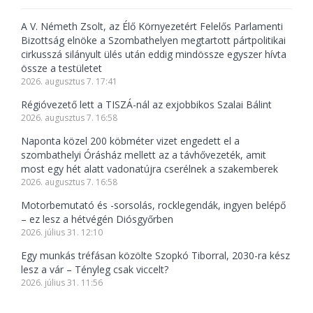
A V. Németh Zsolt, az Élő Környezetért Felelős Parlamenti
Bizottság elnöke a Szombathelyen megtartott pártpolitikai
cirkusszá silányult ülés után eddig mindössze egyszer hívta
össze a testületet
2026. augusztus 7. 17:41
Régióvezető lett a TISZÁ-nál az exjobbikos Szalai Bálint
2026. augusztus 7. 16:58
Naponta közel 200 köbméter vizet engedett el a
szombathelyi Órásház mellett az a távhővezeték, amit
most egy hét alatt vadonatújra cserélnek a szakemberek
2026. augusztus 7. 16:58
Motorbemutató és -sorsolás, rocklegendák, ingyen belépő
– ez lesz a hétvégén Diósgyőrben
2026. július 31. 12:10
Egy munkás tréfásan közölte Szopkó Tiborral, 2030-ra kész
lesz a vár – Tényleg csak viccelt?
2026. július 31. 11:56