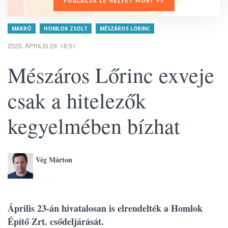
FOGLALJA LE HELYÉT MOST >>
MAKRÓ
HOMLOK ZSOLT
MÉSZÁROS LŐRINC
2025. ÁPRILIS 29. 18:51
Mészáros Lőrinc exveje
csak a hitelezők
kegyelmében bízhat
Vég Márton
Április 23-án hivatalosan is elrendelték a Homlok
Építő Zrt. csődeljárását.