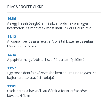
PIAC&PROFIT CIKKEI
16:56
Az egyik szélsőségből a másikba fordulnak a magyar
befektetők, és még csak most indulunk el az euró felé
14:12
A Ryanair behúzza a féket a Mol által kiszemelt szerbiai
kőolajfinomító miatt
13:48
A papírforma győzött a Tisza Párt államfőjelölésén
11:57
Egy rossz döntés százezrekbe kerülhet: mit ne tegyen, ha
bajba kerül az utazási irodája?
11:01
Csökkentek a használt autóárak a forint erősödése
következtében