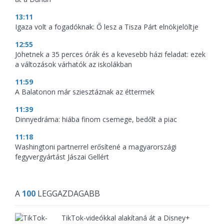
13:11
Igaza volt a fogadóknak: Ő lesz a Tisza Párt elnökjelöltje
12:55
Jöhetnek a 35 perces órák és a kevesebb házi feladat: ezek
a változások várhatók az iskolákban
11:59
A Balatonon már sziesztáznak az éttermek
11:39
Dinnyedráma: hiába finom csemege, bedőlt a piac
11:18
Washingtoni partnerrel erősítené a magyarországi
fegyvergyártást Jászai Gellért
A
100
LEGGAZDAGABB
TikTok-videókkal alakítaná át a Disney+