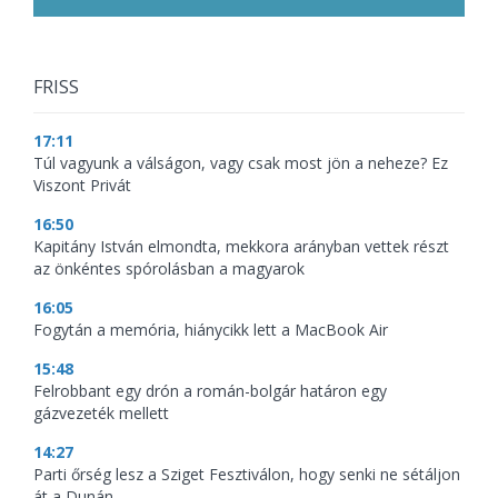
FRISS
17:11
Túl vagyunk a válságon, vagy csak most jön a neheze? Ez
Viszont Privát
16:50
Kapitány István elmondta, mekkora arányban vettek részt
az önkéntes spórolásban a magyarok
16:05
Fogytán a memória, hiánycikk lett a MacBook Air
15:48
Felrobbant egy drón a román-bolgár határon egy
gázvezeték mellett
14:27
Parti őrség lesz a Sziget Fesztiválon, hogy senki ne sétáljon
át a Dunán