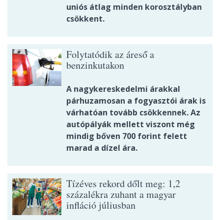
uniós átlag minden korosztályban
csökkent.
Folytatódik az áreső a
benzinkutakon
A nagykereskedelmi árakkal
párhuzamosan a fogyasztói árak is
várhatóan tovább csökkennek. Az
autópályák mellett viszont még
mindig bőven 700 forint felett
marad a dízel ára.
Tízéves rekord dőlt meg: 1,2
százalékra zuhant a magyar
infláció júliusban