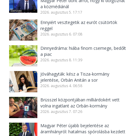
Magyar Péter dönt arról, hogy ki dolgozhat
a közmédiánál
2026. augusztus 5. 17:17
Ennyiért vesztegetik az eurót csütörtök
reggel
2026. augusztus 6. 07:08
Dinnyedráma: hiába finom csemege, bedőlt
a piac
2026. augusztus 8. 11:39
Jóváhagyták: kész a Tisza-kormány
jelentése, Orbán Anitán a sor
2026. augusztus 4. 06:58
Brüsszel központjában milliárdokért vett
volna ingatlant az Orbán-kormány
2026. augusztus 7. 07:26
Magyar Péter újabb bejelentése az
áramhiányról: hatalmas spórolásba kezdett