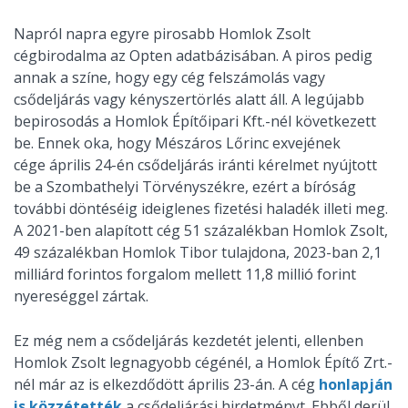
Napról napra egyre pirosabb Homlok Zsolt
cégbirodalma az Opten adatbázisában. A piros pedig
annak a színe, hogy egy cég felszámolás vagy
csődeljárás vagy kényszertörlés alatt áll. A legújabb
bepirosodás a Homlok Építőipari Kft.-nél következett
be. Ennek oka, hogy Mészáros Lőrinc exvejének
cége április 24-én csődeljárás iránti kérelmet nyújtott
be a Szombathelyi Törvényszékre, ezért a bíróság
további döntéséig ideiglenes fizetési haladék illeti meg.
A 2021-ben alapított cég 51 százalékban Homlok Zsolt,
49 százalékban Homlok Tibor tulajdona, 2023-ban 2,1
milliárd forintos forgalom mellett 11,8 millió forint
nyereséggel zártak.
Ez még nem a csődeljárás kezdetét jelenti, ellenben
Homlok Zsolt legnagyobb cégénél, a Homlok Építő Zrt.-
nél már az is elkezdődött április 23-án. A cég
honlapján
is közzétették
a csődeljárási hirdetményt. Ebből derül