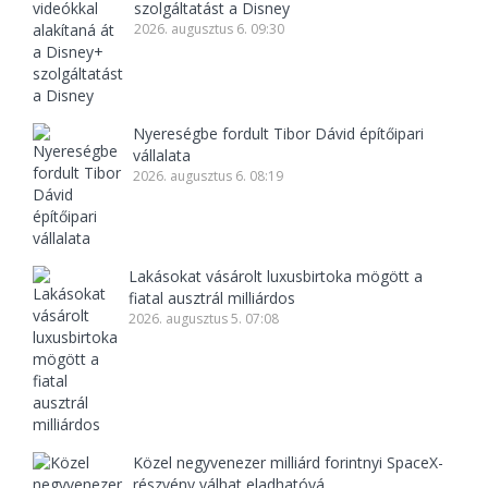
szolgáltatást a Disney
2026. augusztus 6. 09:30
Nyereségbe fordult Tibor Dávid építőipari
vállalata
2026. augusztus 6. 08:19
Lakásokat vásárolt luxusbirtoka mögött a
fiatal ausztrál milliárdos
2026. augusztus 5. 07:08
Közel negyvenezer milliárd forintnyi SpaceX-
részvény válhat eladhatóvá