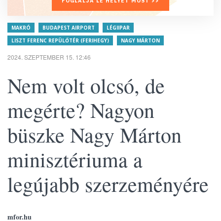
FOGLALJA LE HELYÉT MOST >>
MAKRÓ
BUDAPEST AIRPORT
LÉGIIPAR
LISZT FERENC REPÜLŐTÉR (FERIHEGY)
NAGY MÁRTON
2024. SZEPTEMBER 15. 12:46
Nem volt olcsó, de
megérte? Nagyon
büszke Nagy Márton
minisztériuma a
legújabb szerzeményére
mfor.hu