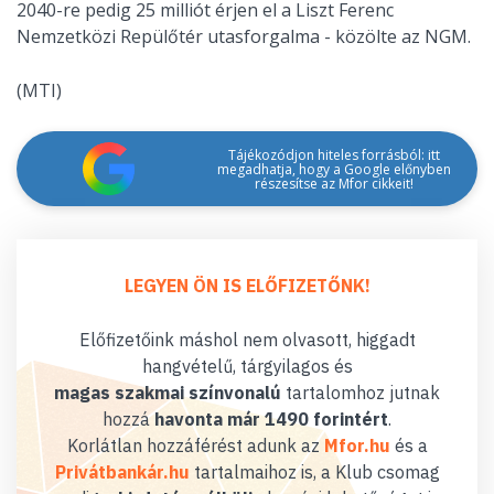
2040-re pedig 25 milliót érjen el a Liszt Ferenc
Nemzetközi Repülőtér utasforgalma - közölte az NGM.
(MTI)
Tájékozódjon hiteles forrásból: itt
megadhatja, hogy a Google előnyben
részesítse az Mfor cikkeit!
LEGYEN ÖN IS ELŐFIZETŐNK!
Előfizetőink máshol nem olvasott, higgadt
hangvételű, tárgyilagos és
magas szakmai színvonalú
tartalomhoz jutnak
hozzá
havonta már 1490 forintért
.
Korlátlan hozzáférést adunk az
Mfor.hu
és a
Privátbankár.hu
tartalmaihoz is, a Klub csomag