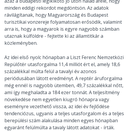
azaz a budapesti légikikötő jó úton halad afelé, hogy
minden eddigi rekordot megdöntsön. Az adatok
rávilágítanak, hogy Magyarország és Budapest
turisztikai vonzereje folyamatosan erősödik, valamint
arra is, hogy a magyarok is egyre nagyobb számban
utaznak külföldre - fejtette ki az államtitkár a
közleményben.
Az idei első nyolc hónapban a Liszt Ferenc Nemzetközi
Repülőtér utasforgalma 11,4 milliót ért el, amely 18,6
százalékkal múlta felül a tavalyi év azonos
periódusában látott eredményt. A reptér áruforgalma
még ennél is nagyobb ütemben, 49,7 százalékkal nőtt,
ami így meghaladta a 184 ezer tonnát. A teljesítmény
növekedése nem egyetlen kiugró hónapra vagy
eseményre vezethető vissza, az idei év fejlődése
tendenciózus, ugyanis a teljes utasforgalom és a teljes
berepülési szám alakulása minden egyes hónapban
egyaránt felülmúlta a tavaly látott adatokat - írták.