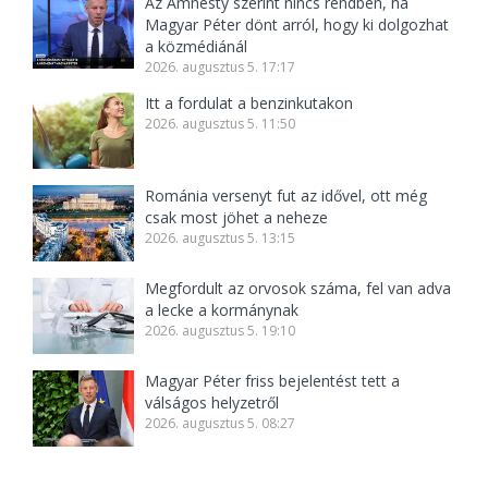
Az Amnesty szerint nincs rendben, ha
Magyar Péter dönt arról, hogy ki dolgozhat
a közmédiánál
2026. augusztus 5. 17:17
Itt a fordulat a benzinkutakon
2026. augusztus 5. 11:50
Románia versenyt fut az idővel, ott még
csak most jöhet a neheze
2026. augusztus 5. 13:15
Megfordult az orvosok száma, fel van adva
a lecke a kormánynak
2026. augusztus 5. 19:10
Magyar Péter friss bejelentést tett a
válságos helyzetről
2026. augusztus 5. 08:27