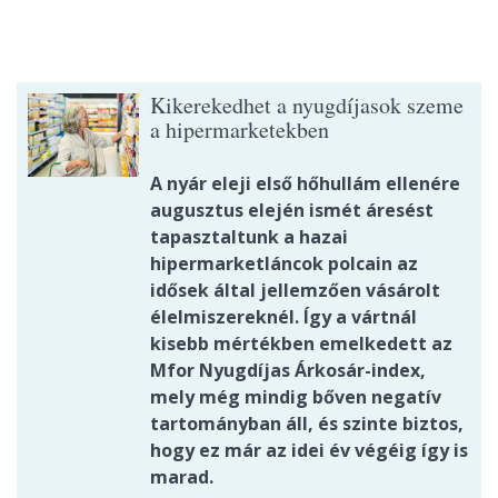
Kikerekedhet a nyugdíjasok szeme
a hipermarketekben
A nyár eleji első hőhullám ellenére
augusztus elején ismét áresést
tapasztaltunk a hazai
hipermarketláncok polcain az
idősek által jellemzően vásárolt
élelmiszereknél. Így a vártnál
kisebb mértékben emelkedett az
Mfor Nyugdíjas Árkosár-index,
mely még mindig bőven negatív
tartományban áll, és szinte biztos,
hogy ez már az idei év végéig így is
marad.