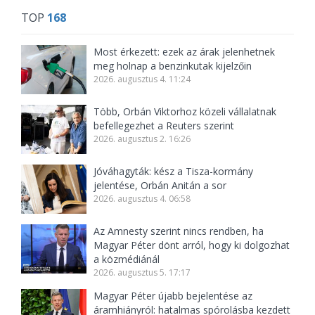
TOP
168
Most érkezett: ezek az árak jelenhetnek
meg holnap a benzinkutak kijelzőin
2026. augusztus 4. 11:24
Több, Orbán Viktorhoz közeli vállalatnak
befellegezhet a Reuters szerint
2026. augusztus 2. 16:26
Jóváhagyták: kész a Tisza-kormány
jelentése, Orbán Anitán a sor
2026. augusztus 4. 06:58
Az Amnesty szerint nincs rendben, ha
Magyar Péter dönt arról, hogy ki dolgozhat
a közmédiánál
2026. augusztus 5. 17:17
Magyar Péter újabb bejelentése az
áramhiányról: hatalmas spórolásba kezdett