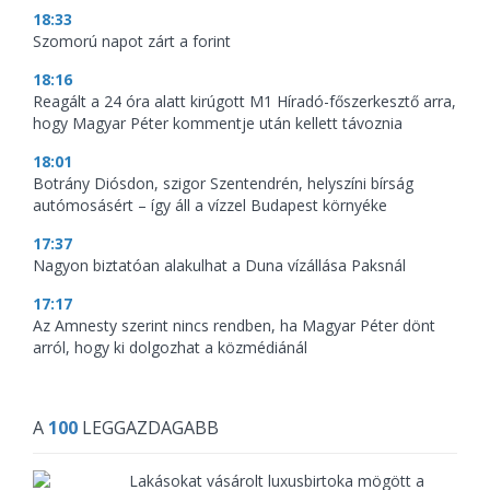
18:33
Szomorú napot zárt a forint
18:16
Reagált a 24 óra alatt kirúgott M1 Híradó-főszerkesztő arra,
hogy Magyar Péter kommentje után kellett távoznia
18:01
Botrány Diósdon, szigor Szentendrén, helyszíni bírság
autómosásért – így áll a vízzel Budapest környéke
17:37
Nagyon biztatóan alakulhat a Duna vízállása Paksnál
17:17
Az Amnesty szerint nincs rendben, ha Magyar Péter dönt
arról, hogy ki dolgozhat a közmédiánál
A
100
LEGGAZDAGABB
Lakásokat vásárolt luxusbirtoka mögött a