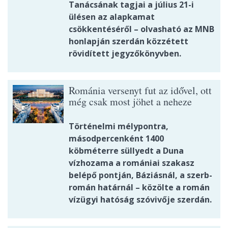
Tanácsának tagjai a július 21-i
ülésen az alapkamat
csökkentéséről – olvasható az MNB
honlapján szerdán közzétett
rövidített jegyzőkönyvben.
Románia versenyt fut az idővel, ott
még csak most jöhet a neheze
Történelmi mélypontra,
másodpercenként 1400
köbméterre süllyedt a Duna
vízhozama a romániai szakasz
belépő pontján, Báziásnál, a szerb-
román határnál – közölte a román
vízügyi hatóság szóvivője szerdán.