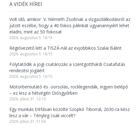
A VIDÉK HÍREI
Volt idő, amikor V. Németh Zsoltnak a vízgazdálkodásról az
jutott eszébe, hogy a 40 fokos pálinkát ugyanannyiért lehet
eladni, mint az 50 fokosat
2026. augusztus 5. 18:15
Régióvezető lett a TISZÁ-nál az exjobbikos Szalai Bálint
2026. augusztus 5. 18:15
Folytatódik a jogi csatározás a szentgotthárdi Csatafutás
rendezési jogáért
2026. augusztus 5. 18:15
Motorbemutató és -sorsolás, rocklegendák, ingyen belépő
– ez lesz a hétvégén Diósgyőrben
2026. július 31. 12:10
Egy munkás tréfásan közölte Szopkó Tiborral, 2030-ra kész
lesz a vár – Tényleg csak viccelt?
2026. július 31. 11:56