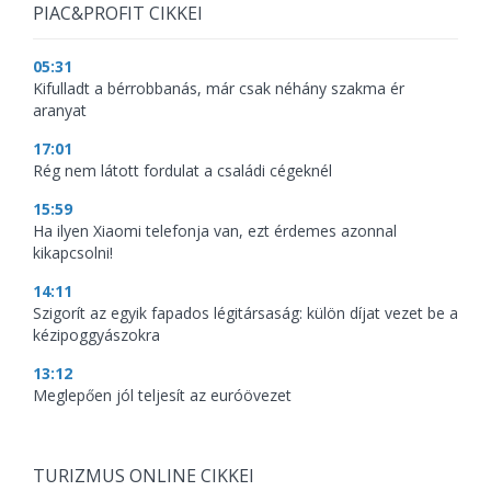
PIAC&PROFIT CIKKEI
05:31
Kifulladt a bérrobbanás, már csak néhány szakma ér
aranyat
17:01
Rég nem látott fordulat a családi cégeknél
15:59
Ha ilyen Xiaomi telefonja van, ezt érdemes azonnal
kikapcsolni!
14:11
Szigorít az egyik fapados légitársaság: külön díjat vezet be a
kézipoggyászokra
13:12
Meglepően jól teljesít az euróövezet
TURIZMUS ONLINE CIKKEI