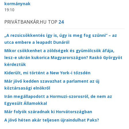
kormánynak
19:10
PRIVÁTBANKÁR.HU TOP
24
„A rezsicsökkentés így is, úgy is meg fog szűnni” – az
utca embere a leapadt Dunáról
Mikor csökkenhet a zöldségek és gyümölcsök áfája,
lesz-e ukrán kukorica Magyarországon? Raskó Györgyöt
kérdeztük
Kiderült, mi történt a New York-i tőzsdén
Már jövő kedden szavazhat a parlament az új
köztársasági elnökről
Irán megállapodott a Hormuzi-szorosról, de nem az
Egyesült Államokkal
Már folyók száradnak ki Horvátországban
A jövő héten akár teljesen újraindulhat Paks?