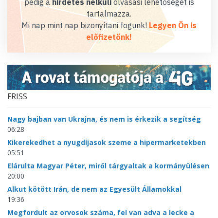
pedig a
hirdetés nélküli
olvasási lehetőséget is
tartalmazza.
Mi nap mint nap bizonyítani fogunk!
Legyen Ön is
előfizetőnk!
FRISS
Nagy bajban van Ukrajna, és nem is érkezik a segítség
06:28
Kikerekedhet a nyugdíjasok szeme a hipermarketekben
05:51
Elárulta Magyar Péter, miről tárgyaltak a kormányülésen
20:00
Alkut kötött Irán, de nem az Egyesült Államokkal
19:36
Megfordult az orvosok száma, fel van adva a lecke a