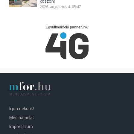
köszöni
2026. augusztus 4. 05:47
Együttműködő partnerünk:
Írjon nekünk!
Médiaajánlat
Impresszum