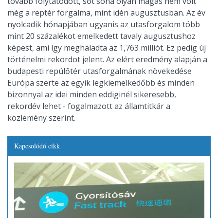
tovább folytatódott, sőt soha olyan magas nem volt
még a reptér forgalma, mint idén augusztusban. Az év
nyolcadik hónapjában ugyanis az utasforgalom több
mint 20 százalékot emelkedett tavaly augusztushoz
képest, ami így meghaladta az 1,763 milliót. Ez pedig új
történelmi rekordot jelent. Az elért eredmény alapján a
budapesti repülőtér utasforgalmának növekedése
Európa szerte az egyik legkiemelkedőbb és minden
bizonnyal az idei minden eddiginél sikeresebb,
rekordév lehet - fogalmazott az államtitkár a
közlemény szerint.
Kapcsolódó cikk