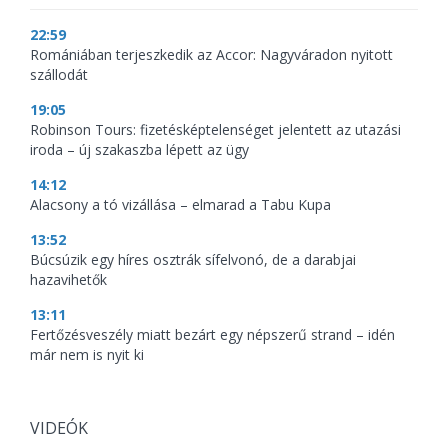
22:59
Romániában terjeszkedik az Accor: Nagyváradon nyitott
szállodát
19:05
Robinson Tours: fizetésképtelenséget jelentett az utazási
iroda – új szakaszba lépett az ügy
14:12
Alacsony a tó vizállása – elmarad a Tabu Kupa
13:52
Búcsúzik egy híres osztrák sífelvonó, de a darabjai
hazavihetők
13:11
Fertőzésveszély miatt bezárt egy népszerű strand – idén
már nem is nyit ki
VIDEÓK