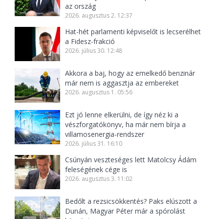
az ország
2026. augusztus 2. 12:37
Hat-hét parlamenti képviselőt is lecserélhet
a Fidesz-frakció
2026. július 30. 12:48
Akkora a baj, hogy az emelkedő benzinár
már nem is aggasztja az embereket
2026. augusztus 1. 05:56
Ezt jó lenne elkerülni, de így néz ki a
vészforgatókönyv, ha már nem bírja a
villamosenergia-rendszer
2026. július 31. 16:10
Csúnyán veszteséges lett Matolcsy Ádám
feleségének cége is
2026. augusztus 3. 11:02
Bedőlt a rezsicsökkentés? Paks elúszott a
Dunán, Magyar Péter már a spórolást