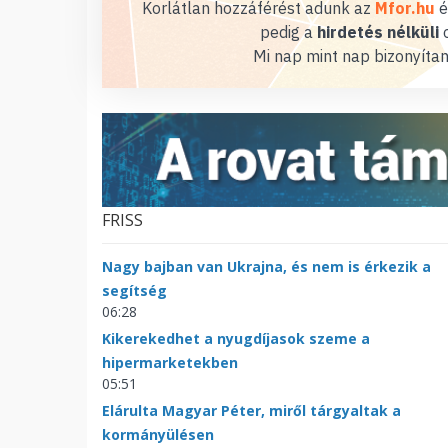
Korlátlan hozzáférést adunk az
Mfor.hu
é
pedig a
hirdetés nélküli
o
Mi nap mint nap bizonyítan
FRISS
Nagy bajban van Ukrajna, és nem is érkezik a
segítség
06:28
Kikerekedhet a nyugdíjasok szeme a
hipermarketekben
05:51
Elárulta Magyar Péter, miről tárgyaltak a
kormányülésen