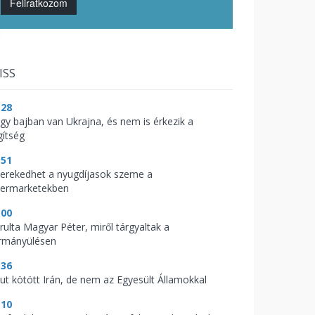
Feliratkozom
ISS
:28
gy bajban van Ukrajna, és nem is érkezik a
gítség
:51
kerekedhet a nyugdíjasok szeme a
permarketekben
:00
árulta Magyar Péter, miről tárgyaltak a
rmányülésen
:36
kut kötött Irán, de nem az Egyesült Államokkal
:10