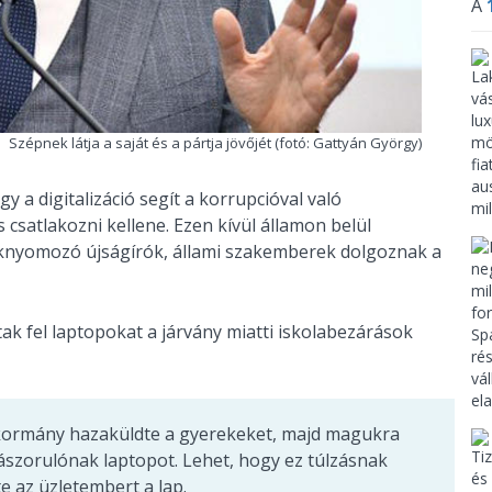
A
Szépnek látja a saját és a pártja jövőjét (fotó: Gattyán György)
y a digitalizáció segít a korrupcióval való
csatlakozni kellene. Ezen kívül államon belül
oknyomozó újságírók, állami szakemberek dolgoznak a
 fel laptopokat a járvány miatti iskolabezárások
 kormány hazaküldte a gyerekeket, majd magukra
ászorulónak laptopot. Lehet, hogy ez túlzásnak
te az üzletembert a lap.