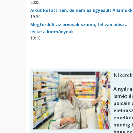
20:00
Alkut kötött Irán, de nem az Egyesült Államokk
19:36
Megfordult az orvosok száma, fel van adva a
lecke a kormánynak
19:10
Kikerek
A nyár e
ismét á
polcain 
élelmis
emelked
mindig 
hogy ez 