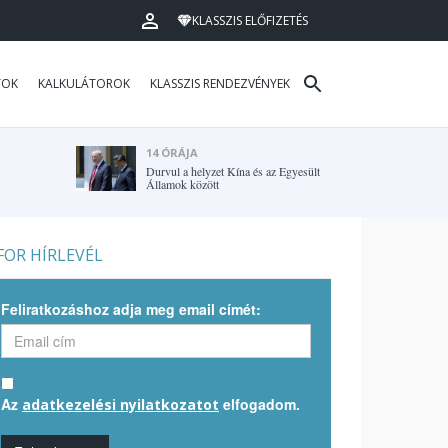
KLASSZIS ELŐFIZETÉS
TOK
KALKULÁTOROK
KLASSZIS RENDEZVÉNYEK
14 ÓRÁJA
Durvul a helyzet Kína és az Egyesült
Államok között
OR HÍRLEVÉL
Feliratkozáshoz adja meg email címét:
Az
elfogadom.
adatkezelési nyilatkozatot