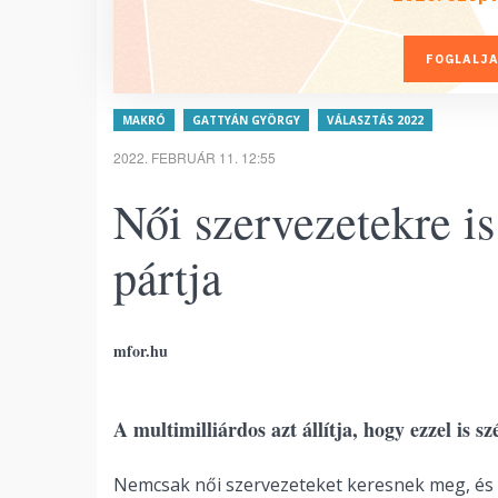
FOGLALJA
MAKRÓ
GATTYÁN GYÖRGY
VÁLASZTÁS 2022
2022. FEBRUÁR 11. 12:55
Női szervezetekre i
pártja
mfor.hu
A multimilliárdos azt állítja, hogy ezzel is sz
Nemcsak női szervezeteket keresnek meg, és e