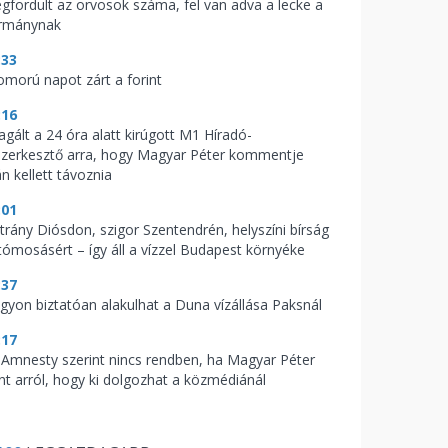
gfordult az orvosok száma, fel van adva a lecke a
rmánynak
:33
omorú napot zárt a forint
:16
agált a 24 óra alatt kirúgott M1 Híradó-
szerkesztő arra, hogy Magyar Péter kommentje
n kellett távoznia
:01
trány Diósdon, szigor Szentendrén, helyszíni bírság
tómosásért – így áll a vízzel Budapest környéke
:37
gyon biztatóan alakulhat a Duna vízállása Paksnál
:17
 Amnesty szerint nincs rendben, ha Magyar Péter
nt arról, hogy ki dolgozhat a közmédiánál