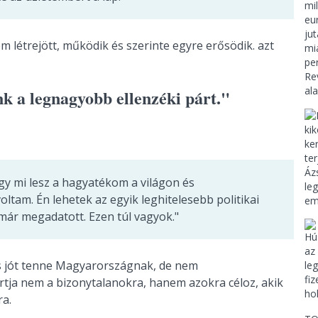
 létrejött, működik és szerinte egyre erősödik. azt
nk a legnagyobb ellenzéki párt."
ogy mi lesz a hagyatékom a világon és
tam. Én lehetek az egyik leghitelesebb politikai
már megadatott. Ezen túl vagyok."
s jót tenne Magyarországnak, de nem
ártja nem a bizonytalanokra, hanem azokra céloz, akik
ra.