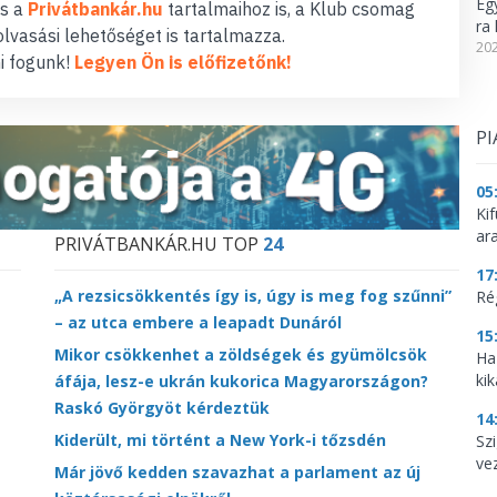
Eg
s a
Privátbankár.hu
tartalmaihoz is, a Klub csomag
ra 
lvasási lehetőséget is tartalmazza.
202
i fogunk!
Legyen Ön is előfizetőnk!
PI
05
Ki
ar
PRIVÁTBANKÁR.HU TOP
24
17
„A rezsicsökkentés így is, úgy is meg fog szűnni”
Ré
– az utca embere a leapadt Dunáról
15
Mikor csökkenhet a zöldségek és gyümölcsök
Ha
kik
áfája, lesz-e ukrán kukorica Magyarországon?
Raskó Györgyöt kérdeztük
14
Kiderült, mi történt a New York-i tőzsdén
Szi
ve
Már jövő kedden szavazhat a parlament az új