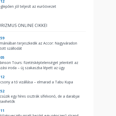
:12
glepően jól teljesít az euróövezet
RIZMUS ONLINE CIKKEI
:59
mániában terjeszkedik az Accor: Nagyváradon
tott szállodát
:05
binson Tours: fizetésképtelenséget jelentett az
azási iroda – új szakaszba lépett az ügy
:12
acsony a tó vizállása – elmarad a Tabu Kupa
:52
csúzik egy híres osztrák sífelvonó, de a darabjai
zavihetők
:11
rtőzésveszély miatt bezárt egy népszerű strand –