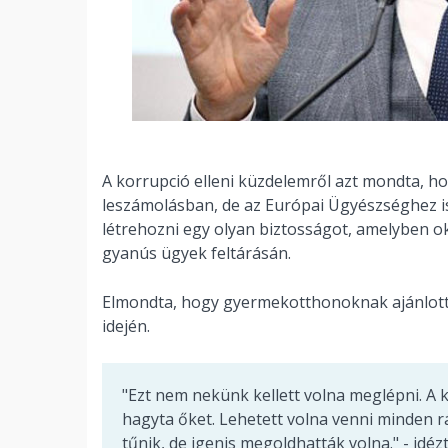
A korrupció elleni küzdelemről azt mondta, hog
leszámolásban, de az Európai Ügyészséghez is 
létrehozni egy olyan biztosságot, amelyben 
gyanús ügyek feltárásán.
Elmondta, hogy gyermekotthonoknak ajánlottak
idején.
"Ezt nem nekünk kellett volna meglépni. A
hagyta őket. Lehetett volna venni minden r
tűnik, de igenis megoldhatták volna." - idéz