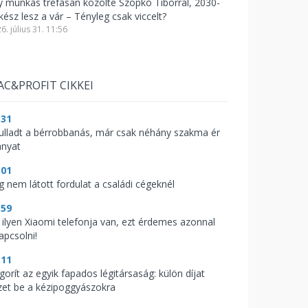
y munkás tréfásan közölte Szopkó Tiborral, 2030-
kész lesz a vár – Tényleg csak viccelt?
6. július 31. 11:56
AC&PROFIT CIKKEI
:31
fulladt a bérrobbanás, már csak néhány szakma ér
anyat
:01
g nem látott fordulat a családi cégeknél
:59
 ilyen Xiaomi telefonja van, ezt érdemes azonnal
apcsolni!
:11
gorít az egyik fapados légitársaság: külön díjat
zet be a kézipoggyászokra