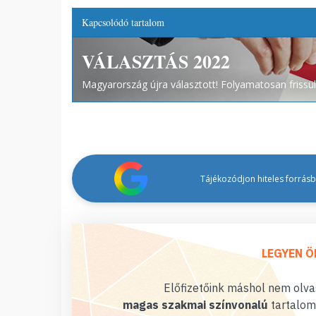
Kapcsolódó tartalom
VÁLASZTÁS 2022
Magyarország újra választott! Folyamatosan frissülő
Tájékozódjon hiteles forrásbó
LEGYEN Ö
Előfizetőink máshol nem olvas
magas szakmai színvonalú
tartalom