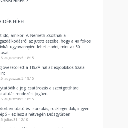
VÁBBI HÍREK >
VIDÉK HÍREI
lt idő, amikor V. Németh Zsoltnak a
zgazdálkodásról az jutott eszébe, hogy a 40 fokos
linkát ugyanannyiért lehet eladni, mint az 50
kosat
6. augusztus 5. 18:15
gióvezető lett a TISZÁ-nál az exjobbikos Szalai
int
6. augusztus 5. 18:15
lytatódik a jogi csatározás a szentgotthárdi
atafutás rendezési jogáért
6. augusztus 5. 18:15
torbemutató és -sorsolás, rocklegendák, ingyen
lépő – ez lesz a hétvégén Diósgyőrben
6. július 31. 12:10