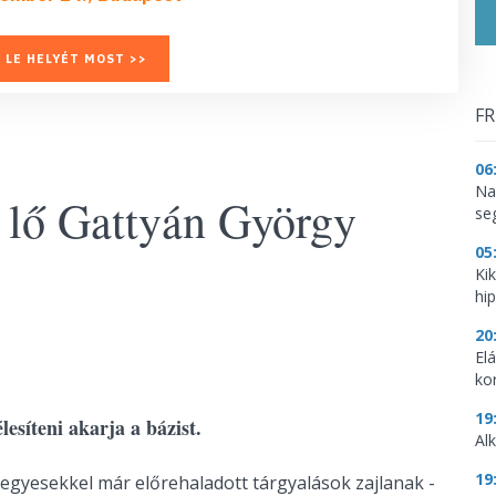
 LE HELYÉT MOST >>
FR
06
Na
s lő Gattyán György
se
05
Ki
hi
20
El
ko
19
élesíteni akarja a bázist.
Al
19
gyesekkel már előrehaladott tárgyalások zajlanak -