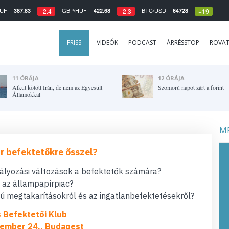
UF
GBP/HUF
BTC/USD
387.83
422.68
64728
-2.4
-2.3
+19
FRISS
VIDEÓK
PODCAST
ÁRRÉSSTOP
ROVA
11 ÓRÁJA
12 ÓRÁJA
Alkut kötött Irán, de nem az Egyesült
Szomorú napot zárt a forint
Államokkal
MF
r befektetőkre ősszel?
bályozási változások a befektetők számára?
t az állampapírpiac?
 megtakarításokról és az ingatlanbefektetésekről?
s Befektetői Klub
ember 24., Budapest