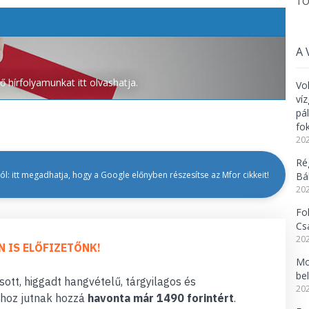
TO
A 
 hírfolyamunkat itt olvashatja.
Vo
ví
pá
fo
202
Ré
l: itt megadhatja, hogy a Google előnyben részesítse az Mfor cikkeit!
Bál
202
Fo
Cs
202
N IS ELŐFIZETŐNK!
Mo
be
ott, higgadt hangvételű, tárgyilagos és
202
hoz jutnak hozzá
havonta már 1490 forintért
.