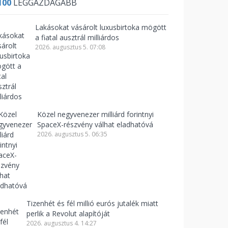
100
LEGGAZDAGABB
Lakásokat vásárolt luxusbirtoka mögött
a fiatal ausztrál milliárdos
2026. augusztus 5. 07:08
Közel negyvenezer milliárd forintnyi
SpaceX-részvény válhat eladhatóvá
2026. augusztus 5. 06:35
Tizenhét és fél millió eurós jutalék miatt
perlik a Revolut alapítóját
2026. augusztus 4. 14:27