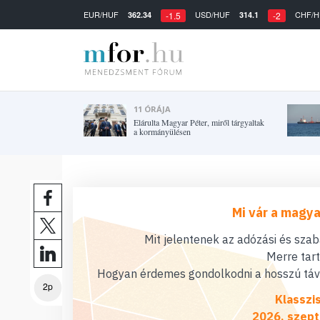
EUR/HUF
USD/HUF
CHF/H
362.34
314.1
-1.5
-2
11 ÓRÁJA
Elárulta Magyar Péter, miről tárgyaltak
a kormányülésen
Mi vár a magya
Mit jelentenek az adózási és sza
Merre tar
Hogyan érdemes gondolkodni a hosszú távú
2p
Klasszi
2026. szept