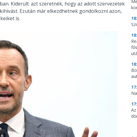
Me
ban. Kiderült: azt szeretnék, hogy az adott szervezetek
ko
 kihívást. Ezután már elkezdhetnek gondolkozni azon,
keiket is.
18
Sz
18
Re
fő
utá
18
Bo
au
17
Na
17
Az
dö