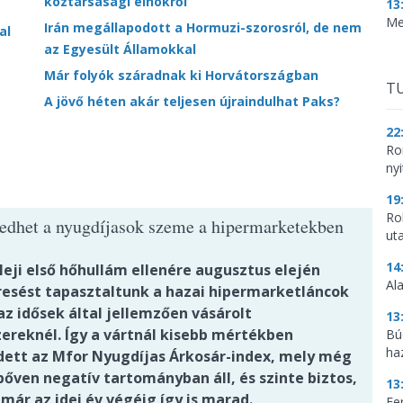
köztársasági elnökről
13
Me
Irán megállapodott a Hormuzi-szorosról, de nem
al
az Egyesült Államokkal
Már folyók száradnak ki Horvátországban
TU
A jövő héten akár teljesen újraindulhat Paks?
22
Ro
nyi
19
Ro
edhet a nyugdíjasok szeme a hipermarketekben
ut
14
leji első hőhullám ellenére augusztus elején
Al
resést tapasztaltunk a hazai hipermarketláncok
az idősek által jellemzően vásárolt
13
zereknél. Így a vártnál kisebb mértékben
Bú
ha
ett az Mfor Nyugdíjas Árkosár-index, mely még
bőven negatív tartományban áll, és szinte biztos,
13
már az idei év végéig így is marad.
Fe