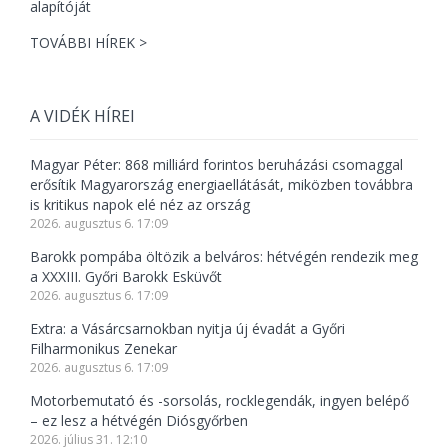
TOVÁBBI HÍREK >
A VIDÉK HÍREI
Magyar Péter: 868 milliárd forintos beruházási csomaggal
erősítik Magyarország energiaellátását, miközben továbbra
is kritikus napok elé néz az ország
2026. augusztus 6. 17:09
Barokk pompába öltözik a belváros: hétvégén rendezik meg
a XXXIII. Győri Barokk Esküvőt
2026. augusztus 6. 17:09
Extra: a Vásárcsarnokban nyitja új évadát a Győri
Filharmonikus Zenekar
2026. augusztus 6. 17:09
Motorbemutató és -sorsolás, rocklegendák, ingyen belépő
– ez lesz a hétvégén Diósgyőrben
2026. július 31. 12:10