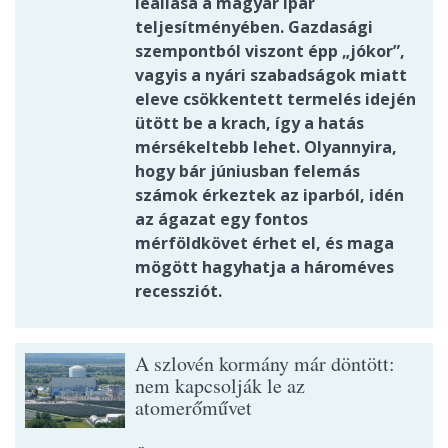
leállása a magyar ipar
teljesítményében. Gazdasági
szempontból viszont épp „jókor”,
vagyis a nyári szabadságok miatt
eleve csökkentett termelés idején
ütött be a krach, így a hatás
mérsékeltebb lehet. Olyannyira,
hogy bár júniusban felemás
számok érkeztek az iparból, idén
az ágazat egy fontos
mérföldkövet érhet el, és maga
mögött hagyhatja a hároméves
recessziót.
A szlovén kormány már döntött:
nem kapcsolják le az
atomerőművet