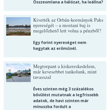
Összeomlana a hálózat, ha leállna?
Kivették az Orbán-kormányok Paks
nyereségét – a mostani baj is
megelőzhető lett volna a pénzből?
Egy forint nyereséget nem
hagytak az erőműnél.
Megtorpant a kiskereskedelem,
már kevesebbet tankolunk, mint
tavasszal
Éves szinten még 3 százalékos
bővülést mutatnak a legfrissebb
adatok, de havi szinten már
mínuszba fordult a