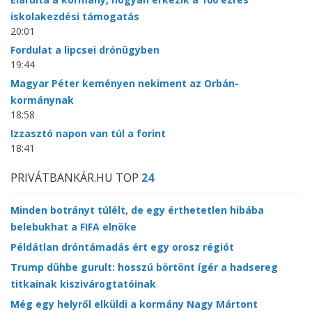
iskolakezdési támogatás
20:01
Fordulat a lipcsei drónügyben
19:44
Magyar Péter keményen nekiment az Orbán-
kormánynak
18:58
Izzasztó napon van túl a forint
18:41
PRIVÁTBANKÁR.HU TOP
24
Minden botrányt túlélt, de egy érthetetlen hibába
belebukhat a FIFA elnöke
Példátlan dróntámadás ért egy orosz régiót
Trump dühbe gurult: hosszú börtönt ígér a hadsereg
titkainak kiszivárogtatóinak
Még egy helyről elküldi a kormány Nagy Mártont