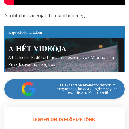
A többi hét videóját itt tekintheti meg:
Kapcsolódó tartalom
A HÉT VIDEÓJA
A hét kiemelkedő történéséről beszélnek az Mfor.hu és a
Privátbankár.hu újságírói.
Tájékozódjon hiteles forrásból: itt
megadhatja, hogy a Google előnyben
részesítse az Mfor cikkeit!
LEGYEN ÖN IS ELŐFIZETŐNK!