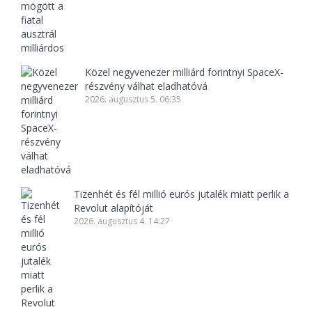
Közel negyvenezer milliárd forintnyi SpaceX-
részvény válhat eladhatóvá
2026. augusztus 5. 06:35
Tizenhét és fél millió eurós jutalék miatt perlik a
Revolut alapítóját
2026. augusztus 4. 14:27