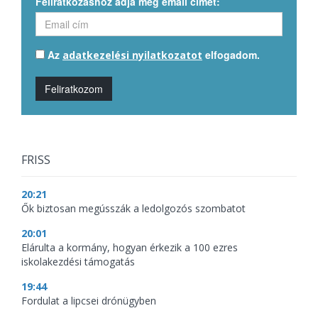
Feliratkozáshoz adja meg email címét:
Az
elfogadom.
adatkezelési nyilatkozatot
Feliratkozom
FRISS
20:21
Ők biztosan megússzák a ledolgozós szombatot
20:01
Elárulta a kormány, hogyan érkezik a 100 ezres
iskolakezdési támogatás
19:44
Fordulat a lipcsei drónügyben