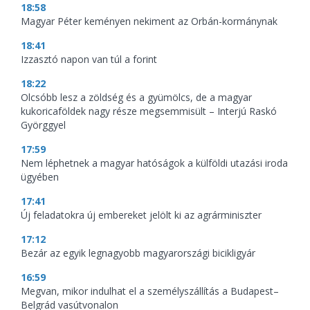
18:58
Magyar Péter keményen nekiment az Orbán-kormánynak
18:41
Izzasztó napon van túl a forint
18:22
Olcsóbb lesz a zöldség és a gyümölcs, de a magyar
kukoricaföldek nagy része megsemmisült – Interjú Raskó
Györggyel
17:59
Nem léphetnek a magyar hatóságok a külföldi utazási iroda
ügyében
17:41
Új feladatokra új embereket jelölt ki az agrárminiszter
17:12
Bezár az egyik legnagyobb magyarországi bicikligyár
16:59
Megvan, mikor indulhat el a személyszállítás a Budapest–
Belgrád vasútvonalon