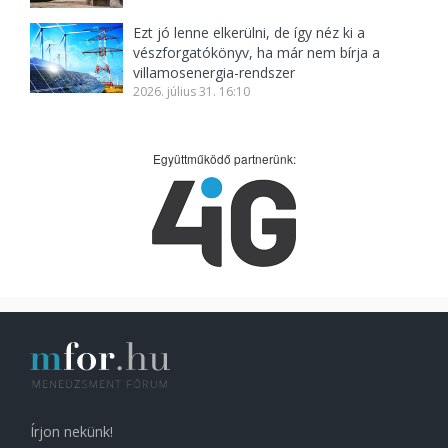
Ezt jó lenne elkerülni, de így néz ki a
vészforgatókönyv, ha már nem bírja a
villamosenergia-rendszer
2026. július 31. 16:10
Együttműködő partnerünk:
Írjon nekünk!