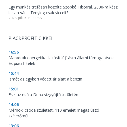
Egy munkás tréfásan közölte Szopkó Tiborral, 2030-ra kész
lesz a vár – Tényleg csak viccelt?
2026. július 31. 11:56
PIAC&PROFIT CIKKEI
16:56
Maradtak energetikai lakásfelújításra állami támogatások
és piaci hitelek
15:44
Ismét az egykori védett ár alatt a benzin
15:01
Esik az eső a Duna vízgyűjtő területén
14:06
Mérnöki csoda született, 110 emelet magas úszó
szélerőmű
13:06