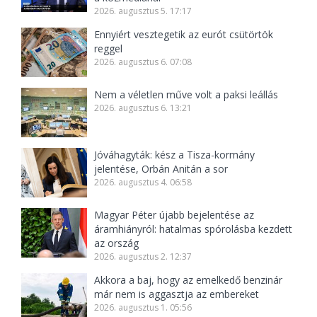
2026. augusztus 5. 17:17
Ennyiért vesztegetik az eurót csütörtök
reggel
2026. augusztus 6. 07:08
Nem a véletlen műve volt a paksi leállás
2026. augusztus 6. 13:21
Jóváhagyták: kész a Tisza-kormány
jelentése, Orbán Anitán a sor
2026. augusztus 4. 06:58
Magyar Péter újabb bejelentése az
áramhiányról: hatalmas spórolásba kezdett
az ország
2026. augusztus 2. 12:37
Akkora a baj, hogy az emelkedő benzinár
már nem is aggasztja az embereket
2026. augusztus 1. 05:56