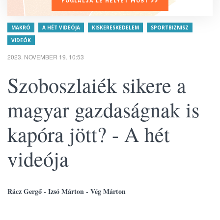
FOGLALJA LE HELYÉT MOST >>
MAKRÓ
A HÉT VIDEÓJA
KISKERESKEDELEM
SPORTBIZNISZ
VIDEÓK
2023. NOVEMBER 19. 10:53
Szoboszlaiék sikere a
magyar gazdaságnak is
kapóra jött? - A hét
videója
Rácz Gergő - Izsó Márton - Vég Márton