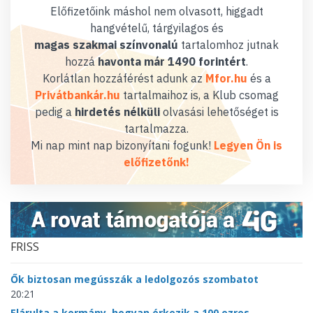
Előfizetőink máshol nem olvasott, higgadt
hangvételű, tárgyilagos és
magas szakmai színvonalú
tartalomhoz jutnak
hozzá
havonta már 1490 forintért
.
Korlátlan hozzáférést adunk az
Mfor.hu
és a
Privátbankár.hu
tartalmaihoz is, a Klub csomag
pedig a
hirdetés nélküli
olvasási lehetőséget is
tartalmazza.
Mi nap mint nap bizonyítani fogunk!
Legyen Ön is
előfizetőnk!
FRISS
Ők biztosan megússzák a ledolgozós szombatot
20:21
Elárulta a kormány, hogyan érkezik a 100 ezres