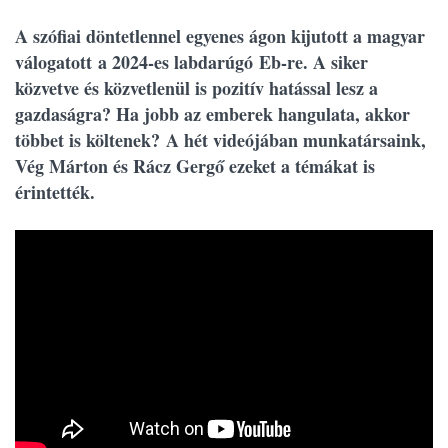
A szófiai döntetlennel egyenes ágon kijutott a magyar
válogatott a 2024-es labdarúgó Eb-re. A siker
közvetve és közvetlenül is pozitív hatással lesz a
gazdaságra? Ha jobb az emberek hangulata, akkor
többet is költenek? A hét videójában munkatársaink,
Vég Márton és Rácz Gergő ezeket a témákat is
érintették.