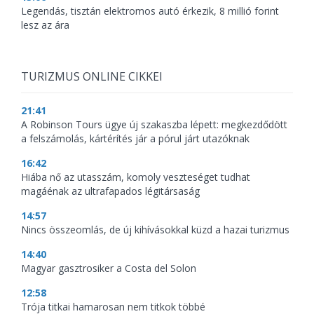
Legendás, tisztán elektromos autó érkezik, 8 millió forint
lesz az ára
TURIZMUS ONLINE CIKKEI
21:41
A Robinson Tours ügye új szakaszba lépett: megkezdődött
a felszámolás, kártérítés jár a pórul járt utazóknak
16:42
Hiába nő az utasszám, komoly veszteséget tudhat
magáénak az ultrafapados légitársaság
14:57
Nincs összeomlás, de új kihívásokkal küzd a hazai turizmus
14:40
Magyar gasztrosiker a Costa del Solon
12:58
Trója titkai hamarosan nem titkok többé