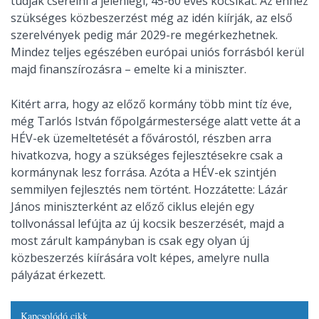
tudják cserélni a jelenlegi, 45-60 éves kocsikat. Az ehhez
szükséges közbeszerzést még az idén kiírják, az első
szerelvények pedig már 2029-re megérkezhetnek.
Mindez teljes egészében európai uniós forrásból kerül
majd finanszírozásra – emelte ki a miniszter.
Kitért arra, hogy az előző kormány több mint tíz éve,
még Tarlós István főpolgármestersége alatt vette át a
HÉV-ek üzemeltetését a fővárostól, részben arra
hivatkozva, hogy a szükséges fejlesztésekre csak a
kormánynak lesz forrása. Azóta a HÉV-ek szintjén
semmilyen fejlesztés nem történt. Hozzátette: Lázár
János miniszterként az előző ciklus elején egy
tollvonással lefújta az új kocsik beszerzését, majd a
most zárult kampányban is csak egy olyan új
közbeszerzés kiírására volt képes, amelyre nulla
pályázat érkezett.
Kapcsolódó cikk