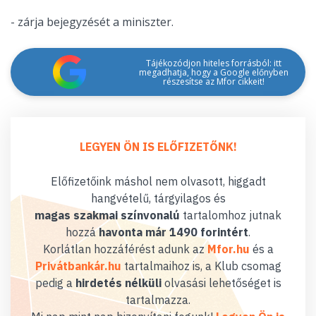
- zárja bejegyzését a miniszter.
Tájékozódjon hiteles forrásból: itt
megadhatja, hogy a Google előnyben
részesítse az Mfor cikkeit!
LEGYEN ÖN IS ELŐFIZETŐNK!
Előfizetőink máshol nem olvasott, higgadt
hangvételű, tárgyilagos és
magas szakmai színvonalú
tartalomhoz jutnak
hozzá
havonta már 1490 forintért
.
Korlátlan hozzáférést adunk az
Mfor.hu
és a
Privátbankár.hu
tartalmaihoz is, a Klub csomag
pedig a
hirdetés nélküli
olvasási lehetőséget is
tartalmazza.