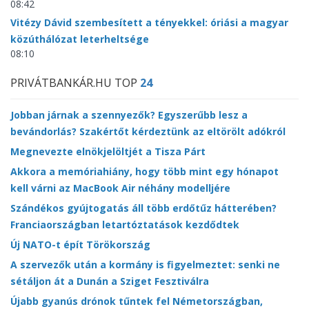
08:42
Vitézy Dávid szembesített a tényekkel: óriási a magyar
közúthálózat leterheltsége
08:10
PRIVÁTBANKÁR.HU TOP
24
Jobban járnak a szennyezők? Egyszerűbb lesz a
bevándorlás? Szakértőt kérdeztünk az eltörölt adókról
Megnevezte elnökjelöltjét a Tisza Párt
Akkora a memóriahiány, hogy több mint egy hónapot
kell várni az MacBook Air néhány modelljére
Szándékos gyújtogatás áll több erdőtűz hátterében?
Franciaországban letartóztatások kezdődtek
Új NATO-t épít Törökország
A szervezők után a kormány is figyelmeztet: senki ne
sétáljon át a Dunán a Sziget Fesztiválra
Újabb gyanús drónok tűntek fel Németországban,