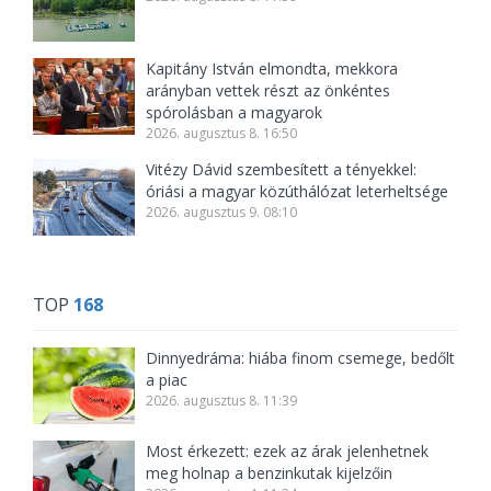
Kapitány István elmondta, mekkora
arányban vettek részt az önkéntes
spórolásban a magyarok
2026. augusztus 8. 16:50
Vitézy Dávid szembesített a tényekkel:
óriási a magyar közúthálózat leterheltsége
2026. augusztus 9. 08:10
TOP
168
Dinnyedráma: hiába finom csemege, bedőlt
a piac
2026. augusztus 8. 11:39
Most érkezett: ezek az árak jelenhetnek
meg holnap a benzinkutak kijelzőin