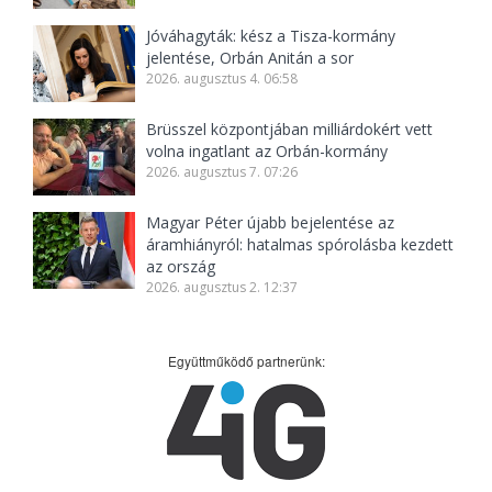
Jóváhagyták: kész a Tisza-kormány
jelentése, Orbán Anitán a sor
2026. augusztus 4. 06:58
Brüsszel központjában milliárdokért vett
volna ingatlant az Orbán-kormány
2026. augusztus 7. 07:26
Magyar Péter újabb bejelentése az
áramhiányról: hatalmas spórolásba kezdett
az ország
2026. augusztus 2. 12:37
Együttműködő partnerünk: