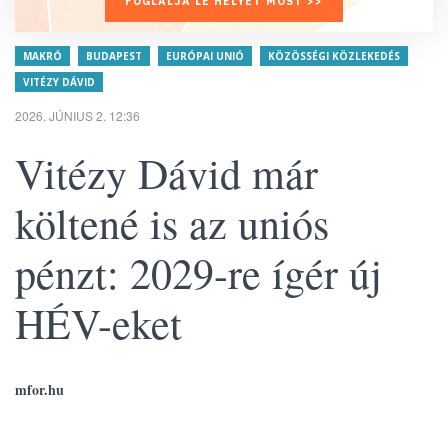
FOGLALJA LE HELYÉT MOST >>
MAKRÓ
BUDAPEST
EURÓPAI UNIÓ
KÖZÖSSÉGI KÖZLEKEDÉS
VITÉZY DÁVID
2026. JÚNIUS 2. 12:36
Vitézy Dávid már
költené is az uniós
pénzt: 2029-re ígér új
HÉV-eket
mfor.hu