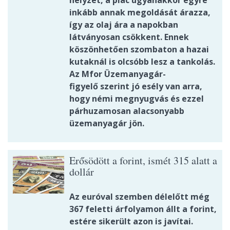
helyzet, a piac ugyanakkor egyre
inkább annak megoldását árazza,
így az olaj ára a napokban
látványosan csökkent. Ennek
köszönhetően szombaton a hazai
kutaknál is olcsóbb lesz a tankolás.
Az Mfor Üzemanyagár-
figyelő szerint jó esély van arra,
hogy némi megnyugvás és ezzel
párhuzamosan alacsonyabb
üzemanyagár jön.
Erősödött a forint, ismét 315 alatt a
dollár
Az euróval szemben délelőtt még
367 feletti árfolyamon állt a forint,
estére sikerült azon is javítai.