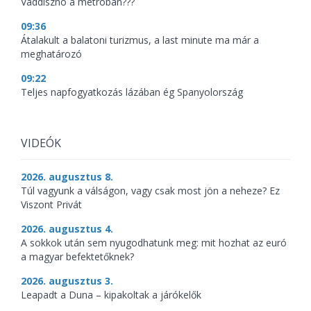
Vaddisznó a metróban???
09:36
Átalakult a balatoni turizmus, a last minute ma már a
meghatározó
09:22
Teljes napfogyatkozás lázában ég Spanyolország
VIDEÓK
2026. augusztus 8.
Túl vagyunk a válságon, vagy csak most jön a neheze? Ez
Viszont Privát
2026. augusztus 4.
A sokkok után sem nyugodhatunk meg: mit hozhat az euró
a magyar befektetőknek?
2026. augusztus 3.
Leapadt a Duna – kipakoltak a járókelők