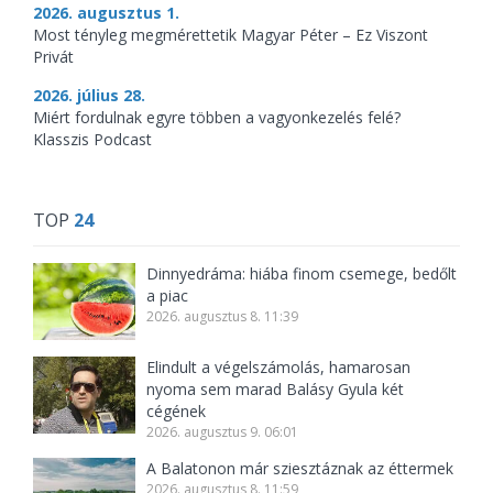
2026. augusztus 1.
Most tényleg megmérettetik Magyar Péter – Ez Viszont
Privát
2026. július 28.
Miért fordulnak egyre többen a vagyonkezelés felé?
Klasszis Podcast
TOP
24
Dinnyedráma: hiába finom csemege, bedőlt
a piac
2026. augusztus 8. 11:39
Elindult a végelszámolás, hamarosan
nyoma sem marad Balásy Gyula két
cégének
2026. augusztus 9. 06:01
A Balatonon már sziesztáznak az éttermek
2026. augusztus 8. 11:59