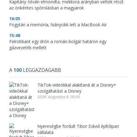
Kapitány István elmondta, mekkora arányban vettek részt
az önkéntes spórolásban a magyarok
16:05
Fogytán a memória, hiánycikk lett a MacBook Air
15:48
Felrobbant egy drón a román-bolgár határon egy
gázvezeték mellett
A
100
LEGGAZDAGABB
TikTok-videókkal alakítaná át a Disney+
szolgáltatást a Disney
2026. augusztus 6. 09:30
Nyereségbe fordult Tibor Dávid építőipari
vállalata