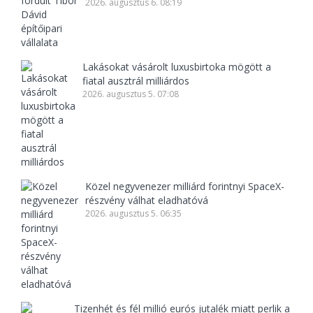
2026. augusztus 6. 08:19
Lakásokat vásárolt luxusbirtoka mögött a
fiatal ausztrál milliárdos
2026. augusztus 5. 07:08
Közel negyvenezer milliárd forintnyi SpaceX-
részvény válhat eladhatóvá
2026. augusztus 5. 06:35
Tizenhét és fél millió eurós jutalék miatt perlik a