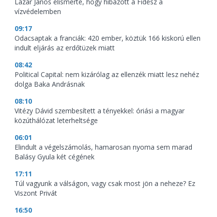
Lázár János elismerte, hogy hibázott a Fidesz a
vízvédelemben
09:17
Odacsaptak a franciák: 420 ember, köztük 166 kiskorú ellen
indult eljárás az erdőtüzek miatt
08:42
Political Capital: nem kizárólag az ellenzék miatt lesz nehéz
dolga Baka Andrásnak
08:10
Vitézy Dávid szembesített a tényekkel: óriási a magyar
közúthálózat leterheltsége
06:01
Elindult a végelszámolás, hamarosan nyoma sem marad
Balásy Gyula két cégének
17:11
Túl vagyunk a válságon, vagy csak most jön a neheze? Ez
Viszont Privát
16:50