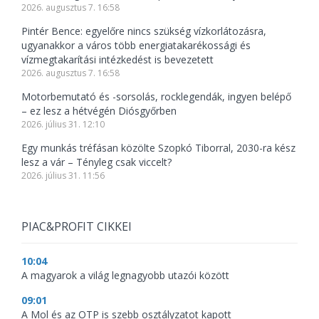
2026. augusztus 7. 16:58
Pintér Bence: egyelőre nincs szükség vízkorlátozásra,
ugyanakkor a város több energiatakarékossági és
vízmegtakarítási intézkedést is bevezetett
2026. augusztus 7. 16:58
Motorbemutató és -sorsolás, rocklegendák, ingyen belépő
– ez lesz a hétvégén Diósgyőrben
2026. július 31. 12:10
Egy munkás tréfásan közölte Szopkó Tiborral, 2030-ra kész
lesz a vár – Tényleg csak viccelt?
2026. július 31. 11:56
PIAC&PROFIT CIKKEI
10:04
A magyarok a világ legnagyobb utazói között
09:01
A Mol és az OTP is szebb osztályzatot kapott