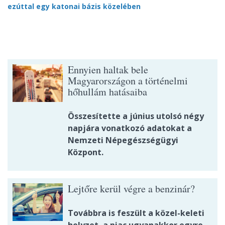
ezúttal egy katonai bázis közelében
Ennyien haltak bele
Magyarországon a történelmi
hőhullám hatásaiba
Összesítette a június utolsó négy
napjára vonatkozó adatokat a
Nemzeti Népegészségügyi
Központ.
Lejtőre kerül végre a benzinár?
Továbbra is feszült a közel-keleti