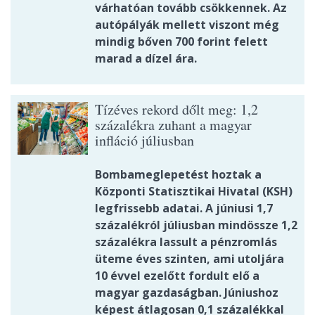
várhatóan tovább csökkennek. Az
autópályák mellett viszont még
mindig bőven 700 forint felett
marad a dízel ára.
Tízéves rekord dőlt meg: 1,2
százalékra zuhant a magyar
infláció júliusban
Bombameglepetést hoztak a
Központi Statisztikai Hivatal (KSH)
legfrissebb adatai. A júniusi 1,7
százalékról júliusban mindössze 1,2
százalékra lassult a pénzromlás
üteme éves szinten, ami utoljára
10 évvel ezelőtt fordult elő a
magyar gazdaságban. Júniushoz
képest átlagosan 0,1 százalékkal