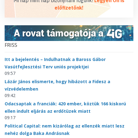
Mi nap mint nap bizonyítani fogunk!
Legyen Ön is
előfizetőnk!
FRISS
Itt a bejelentés – Indulhatnak a Baross Gábor
Vasútfejlesztési Terv uniós projektjei
09:57
Lázár János elismerte, hogy hibázott a Fidesz a
vízvédelemben
09:42
Odacsaptak a franciák: 420 ember, köztük 166 kiskorú
ellen indult eljárás az erdőtüzek miatt
09:17
Political Capital: nem kizárólag az ellenzék miatt lesz
nehéz dolga Baka Andrásnak