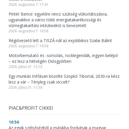
2026. augusztus 7. 17:41
Pintér Bence: egyelőre nincs szükség vízkorlátozásra,
ugyanakkor a város több energiatakarékossági és
vízmegtakarítási intézkedést is bevezetett
2026. augusztus 7. 16:58
Régióvezető lett a TISZÁ-nál az exjobbikos Szalai Bálint
2026. augusztus 7. 16:58
Motorbemutató és -sorsolás, rocklegendák, ingyen belépő
– ez lesz a hétvégén Diósgyőrben
2026. július 31. 12:10
Egy munkás tréfásan közölte Szopkó Tiborral, 2030-ra kész
lesz a vár – Tényleg csak viccelt?
2026. július 31. 11:56
PIAC&PROFIT CIKKEI
16:56
Az egyik szélsőségből a másikba fordulnak a magyar