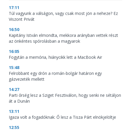
17:11
Túl vagyunk a válságon, vagy csak most jön a neheze? Ez
Viszont Privát
16:50
Kapitány István elmondta, mekkora arányban vettek részt
az önkéntes spórolásban a magyarok
16:05
Fogytán a memória, hiánycikk lett a MacBook Air
15:48
Felrobbant egy drón a román-bolgár határon egy
gázvezeték mellett
14:27
Parti őrség lesz a Sziget Fesztiválon, hogy senki ne sétáljon
át a Dunán
13:11
Igaza volt a fogadóknak: Ő lesz a Tisza Párt elnökjelöltje
12:55