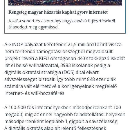
Rengeteg magyar házartás kaphat gyors internetet
A 4IG-csoport és a kormány nagyszabású fejlesztésekről
állapodott meg egymással.
A GINOP pályázat keretében 21,5 milliárd forint vissza
nem térítendő támogatási összegből megvalósult
projekt révén a KIFÜ országosan 440 szakképző iskolát
lát el belső wifihálózattal, 3983 iskolának pedig a
digitális oktatási stratégia (DOS) által elvárt
sávszélességet biztosít. Így több mint 848 ezer diák
számára vált elérhetővé a kor igényeinek megfelelő
internet- és wifi-hozzáférés.
A 100-500 fős intézményekben másodpercenként 100
megabit, míg az ennél nagyobb feladatellátási helyeken
másodpercenként legalább 1 gigabit a sávszélesség.
A digitális oktatás alapjait jelentő fejlesztésnek