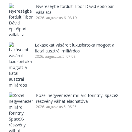
Nyereségbe fordult Tibor Dávid építőipari
vállalata
2026. augusztus 6. 08:19
Lakásokat vásárolt luxusbirtoka mögött a
fiatal ausztrál milliárdos
2026. augusztus 5. 07:08
Közel negyvenezer milliárd forintnyi SpaceX-
részvény válhat eladhatóvá
2026. augusztus 5. 06:35