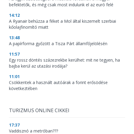
befektetők, és még csak most indulunk el az euró felé
14:12
A Ryanair behúzza a féket a Mol által kiszemelt szerbiai
kőolajfinomító miatt
13:48
A papírforma győzött a Tisza Párt államfőjelölésén
11:57
Egy rossz döntés százezrekbe kerülhet: mit ne tegyen, ha
bajba kerül az utazási irodája?
11:01
Csökkentek a használt autóárak a forint erősödése
következtében
TURIZMUS ONLINE CIKKEI
17:37
Vaddisznó a metróban???