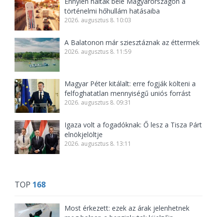
Ennyien haltak bele Magyarországon a
történelmi hőhullám hatásaiba
2026. augusztus 8. 10:03
A Balatonon már sziesztáznak az éttermek
2026. augusztus 8. 11:59
Magyar Péter kitálalt: erre fogják költeni a
felfoghatatlan mennyiségű uniós forrást
2026. augusztus 8. 09:31
Igaza volt a fogadóknak: Ő lesz a Tisza Párt
elnökjelöltje
2026. augusztus 8. 13:11
TOP
168
Most érkezett: ezek az árak jelenhetnek