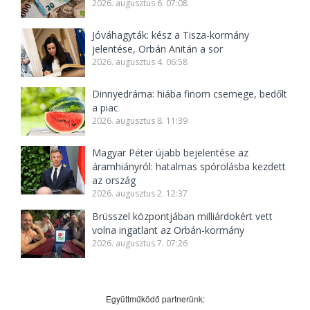
2026. augusztus 6. 07:08
Jóváhagyták: kész a Tisza-kormány
jelentése, Orbán Anitán a sor
2026. augusztus 4. 06:58
Dinnyedráma: hiába finom csemege, bedőlt
a piac
2026. augusztus 8. 11:39
Magyar Péter újabb bejelentése az
áramhiányról: hatalmas spórolásba kezdett
az ország
2026. augusztus 2. 12:37
Brüsszel központjában milliárdokért vett
volna ingatlant az Orbán-kormány
2026. augusztus 7. 07:26
Együttműködő partnerünk: