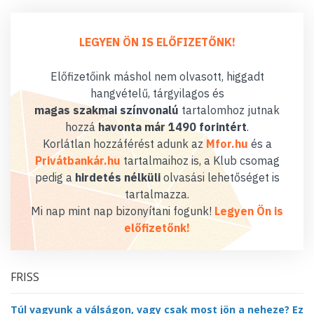
LEGYEN ÖN IS ELŐFIZETŐNK!
Előfizetőink máshol nem olvasott, higgadt
hangvételű, tárgyilagos és
magas szakmai színvonalú
tartalomhoz jutnak
hozzá
havonta már 1490 forintért
.
Korlátlan hozzáférést adunk az
Mfor.hu
és a
Privátbankár.hu
tartalmaihoz is, a Klub csomag
pedig a
hirdetés nélküli
olvasási lehetőséget is
tartalmazza.
Mi nap mint nap bizonyítani fogunk!
Legyen Ön is
előfizetőnk!
FRISS
Túl vagyunk a válságon, vagy csak most jön a neheze? Ez