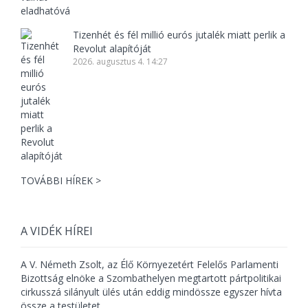
Tizenhét és fél millió eurós jutalék miatt perlik a
Revolut alapítóját
2026. augusztus 4. 14:27
TOVÁBBI HÍREK >
A VIDÉK HÍREI
A V. Németh Zsolt, az Élő Környezetért Felelős Parlamenti
Bizottság elnöke a Szombathelyen megtartott pártpolitikai
cirkusszá silányult ülés után eddig mindössze egyszer hívta
össze a testületet