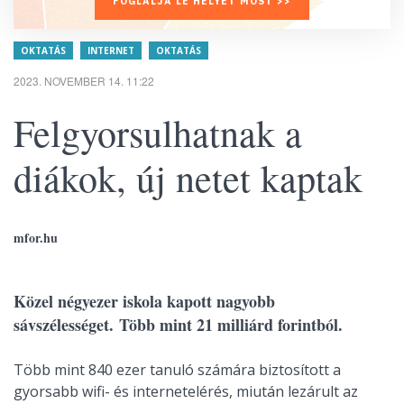
FOGLALJA LE HELYÉT MOST >>
OKTATÁS
INTERNET
OKTATÁS
2023. NOVEMBER 14. 11:22
Felgyorsulhatnak a
diákok, új netet kaptak
mfor.hu
Közel négyezer iskola kapott nagyobb
sávszélességet. Több mint 21 milliárd forintból.
Több mint 840 ezer tanuló számára biztosított a
gyorsabb wifi- és internetelérés, miután lezárult az