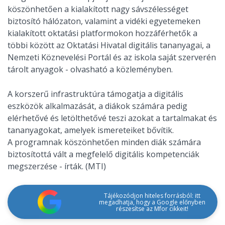
köszönhetően a kialakított nagy sávszélességet
biztosító hálózaton, valamint a vidéki egyetemeken
kialakított oktatási platformokon hozzáférhetők a
többi között az Oktatási Hivatal digitális tananyagai, a
Nemzeti Köznevelési Portál és az iskola saját szerverén
tárolt anyagok - olvasható a közleményben.
A korszerű infrastruktúra támogatja a digitális
eszközök alkalmazását, a diákok számára pedig
elérhetővé és letölthetővé teszi azokat a tartalmakat és
tananyagokat, amelyek ismereteiket bővítik.
A programnak köszönhetően minden diák számára
biztosítottá vált a megfelelő digitális kompetenciák
megszerzése - írták. (MTI)
Tájékozódjon hiteles forrásból: itt
megadhatja, hogy a Google előnyben
részesítse az Mfor cikkeit!