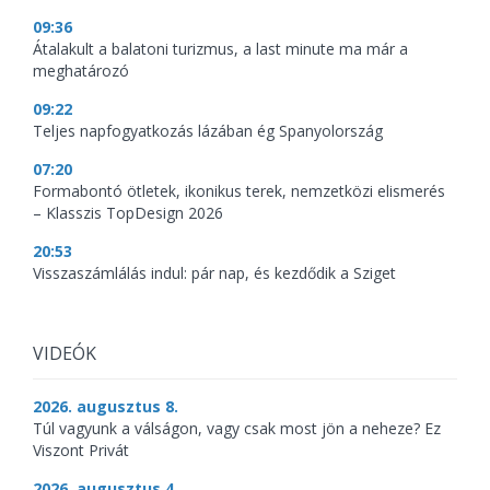
09:36
Átalakult a balatoni turizmus, a last minute ma már a
meghatározó
09:22
Teljes napfogyatkozás lázában ég Spanyolország
07:20
Formabontó ötletek, ikonikus terek, nemzetközi elismerés
– Klasszis TopDesign 2026
20:53
Visszaszámlálás indul: pár nap, és kezdődik a Sziget
VIDEÓK
2026. augusztus 8.
Túl vagyunk a válságon, vagy csak most jön a neheze? Ez
Viszont Privát
2026. augusztus 4.