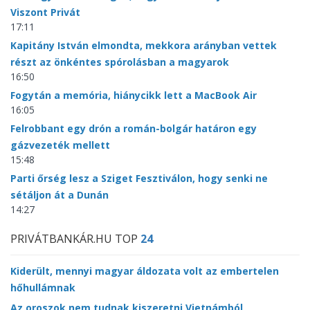
Viszont Privát
17:11
Kapitány István elmondta, mekkora arányban vettek
részt az önkéntes spórolásban a magyarok
16:50
Fogytán a memória, hiánycikk lett a MacBook Air
16:05
Felrobbant egy drón a román-bolgár határon egy
gázvezeték mellett
15:48
Parti őrség lesz a Sziget Fesztiválon, hogy senki ne
sétáljon át a Dunán
14:27
PRIVÁTBANKÁR.HU TOP
24
Kiderült, mennyi magyar áldozata volt az embertelen
hőhullámnak
Az oroszok nem tudnak kiszeretni Vietnámból