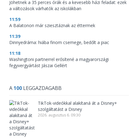
Jöhetnek a 35 perces órák és a kevesebb házi feladat: ezek
a változások várhatók az iskolákban
11:59
A Balatonon már sziesztáznak az éttermek
11:39
Dinnyedráma: hiába finom csemege, bedőlt a piac
11:18
Washingtoni partnerrel erősítené a magyarországi
fegyvergyártást Jászai Gellért
A
100
LEGGAZDAGABB
TikTok-videókkal alakítaná át a Disney+
szolgáltatást a Disney
2026. augusztus 6. 09:30