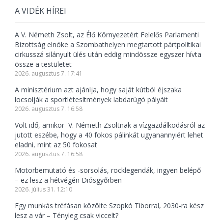
A VIDÉK HÍREI
A V. Németh Zsolt, az Élő Környezetért Felelős Parlamenti
Bizottság elnöke a Szombathelyen megtartott pártpolitikai
cirkusszá silányult ülés után eddig mindössze egyszer hívta
össze a testületet
2026. augusztus 7. 17:41
A minisztérium azt ajánlja, hogy saját kútból éjszaka
locsolják a sportlétesítmények labdarúgó pályáit
2026. augusztus 7. 16:58
Volt idő, amikor V. Németh Zsoltnak a vízgazdálkodásról az
jutott eszébe, hogy a 40 fokos pálinkát ugyanannyiért lehet
eladni, mint az 50 fokosat
2026. augusztus 7. 16:58
Motorbemutató és -sorsolás, rocklegendák, ingyen belépő
– ez lesz a hétvégén Diósgyőrben
2026. július 31. 12:10
Egy munkás tréfásan közölte Szopkó Tiborral, 2030-ra kész
lesz a vár – Tényleg csak viccelt?