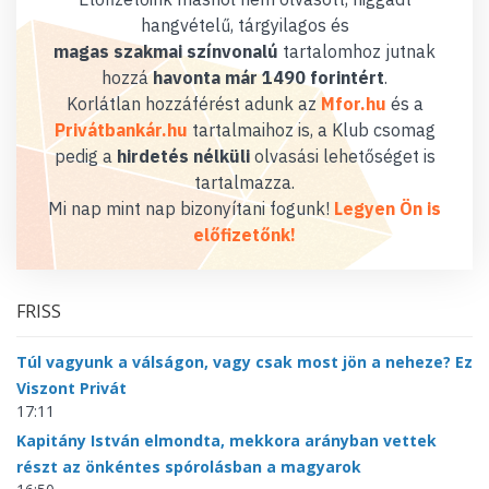
hangvételű, tárgyilagos és
magas szakmai színvonalú
tartalomhoz jutnak
hozzá
havonta már 1490 forintért
.
Korlátlan hozzáférést adunk az
Mfor.hu
és a
Privátbankár.hu
tartalmaihoz is, a Klub csomag
pedig a
hirdetés nélküli
olvasási lehetőséget is
tartalmazza.
Mi nap mint nap bizonyítani fogunk!
Legyen Ön is
előfizetőnk!
FRISS
Túl vagyunk a válságon, vagy csak most jön a neheze? Ez
Viszont Privát
17:11
Kapitány István elmondta, mekkora arányban vettek
részt az önkéntes spórolásban a magyarok