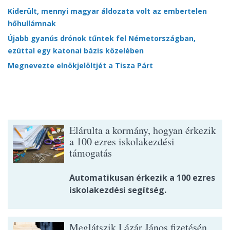
Kiderült, mennyi magyar áldozata volt az embertelen
hőhullámnak
Újabb gyanús drónok tűntek fel Németországban,
ezúttal egy katonai bázis közelében
Megnevezte elnökjelöltjét a Tisza Párt
Elárulta a kormány, hogyan érkezik
a 100 ezres iskolakezdési
támogatás
Automatikusan érkezik a 100 ezres
iskolakezdési segítség.
Meglátszik Lázár János fizetésén,