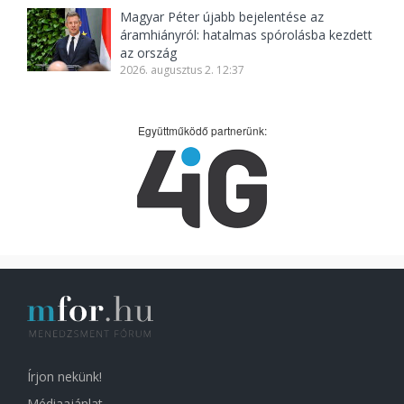
Magyar Péter újabb bejelentése az
áramhiányról: hatalmas spórolásba kezdett
az ország
2026. augusztus 2. 12:37
Együttműködő partnerünk:
Írjon nekünk!
Médiaajánlat