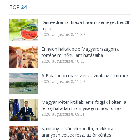
TOP
24
Dinnyedráma: hiába finom csemege, bedőlt
a piac
2026. augusztus 8. 11:39
Ennyien haltak bele Magyarországon a
történelmi hőhullám hatásaiba
2026. augusztus 8. 10:03
A Balatonon már sziesztáznak az éttermek
2026. augusztus 8. 11:59
Magyar Péter kitálalt: erre fogják költeni a
felfoghatatlan mennyiségű uniós forrást
2026. augusztus 8. 09:31
Kapitány István elmondta, mekkora
arányban vettek részt az önkéntes