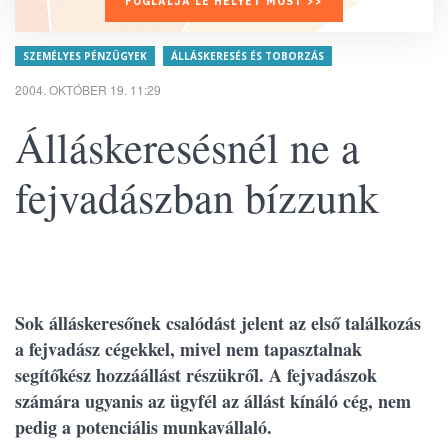
FOGLALJA LE HELYÉT MOST >>
SZEMÉLYES PÉNZÜGYEK
ÁLLÁSKERESÉS ÉS TOBORZÁS
2004. OKTÓBER 19. 11:29
Álláskeresésnél ne a
fejvadászban bízzunk
Sok álláskeresőnek csalódást jelent az első találkozás
a fejvadász cégekkel, mivel nem tapasztalnak
segítőkész hozzáállást részükről. A fejvadászok
számára ugyanis az ügyfél az állást kínáló cég, nem
pedig a potenciális munkavállaló.