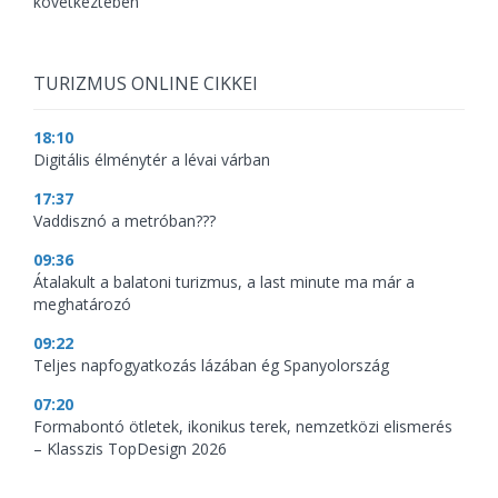
következtében
TURIZMUS ONLINE CIKKEI
18:10
Digitális élménytér a lévai várban
17:37
Vaddisznó a metróban???
09:36
Átalakult a balatoni turizmus, a last minute ma már a
meghatározó
09:22
Teljes napfogyatkozás lázában ég Spanyolország
07:20
Formabontó ötletek, ikonikus terek, nemzetközi elismerés
– Klasszis TopDesign 2026