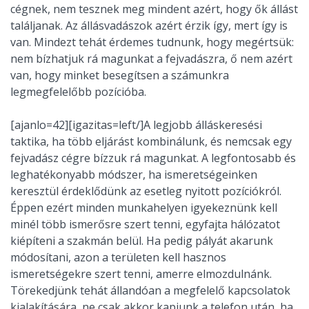
cégnek, nem tesznek meg mindent azért, hogy ők állást
találjanak. Az állásvadászok azért érzik így, mert így is
van. Mindezt tehát érdemes tudnunk, hogy megértsük:
nem bízhatjuk rá magunkat a fejvadászra, ő nem azért
van, hogy minket besegítsen a számunkra
legmegfelelőbb pozícióba.
[ajanlo=42][igazitas=left/]A legjobb álláskeresési
taktika, ha több eljárást kombinálunk, és nemcsak egy
fejvadász cégre bízzuk rá magunkat. A legfontosabb és
leghatékonyabb módszer, ha ismeretségeinken
keresztül érdeklődünk az esetleg nyitott pozíciókról.
Éppen ezért minden munkahelyen igyekeznünk kell
minél több ismerősre szert tenni, egyfajta hálózatot
kiépíteni a szakmán belül. Ha pedig pályát akarunk
módosítani, azon a területen kell hasznos
ismeretségekre szert tenni, amerre elmozdulnánk.
Törekedjünk tehát állandóan a megfelelő kapcsolatok
kialakítására, ne csak akkor kapjunk a telefon után, ha