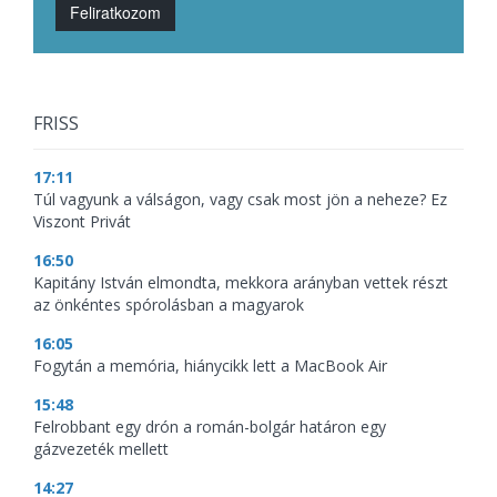
Feliratkozom
FRISS
17:11
Túl vagyunk a válságon, vagy csak most jön a neheze? Ez
Viszont Privát
16:50
Kapitány István elmondta, mekkora arányban vettek részt
az önkéntes spórolásban a magyarok
16:05
Fogytán a memória, hiánycikk lett a MacBook Air
15:48
Felrobbant egy drón a román-bolgár határon egy
gázvezeték mellett
14:27