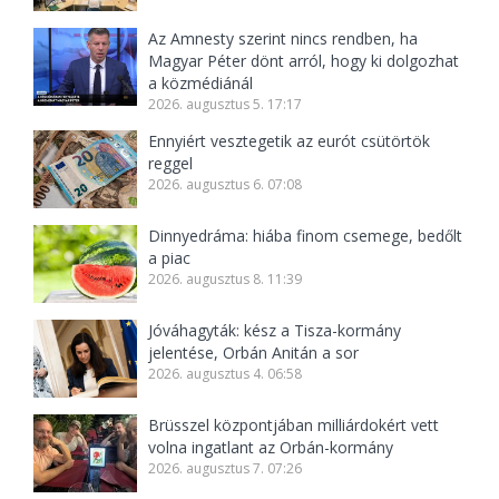
Az Amnesty szerint nincs rendben, ha
Magyar Péter dönt arról, hogy ki dolgozhat
a közmédiánál
2026. augusztus 5. 17:17
Ennyiért vesztegetik az eurót csütörtök
reggel
2026. augusztus 6. 07:08
Dinnyedráma: hiába finom csemege, bedőlt
a piac
2026. augusztus 8. 11:39
Jóváhagyták: kész a Tisza-kormány
jelentése, Orbán Anitán a sor
2026. augusztus 4. 06:58
Brüsszel központjában milliárdokért vett
volna ingatlant az Orbán-kormány
2026. augusztus 7. 07:26