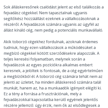
Sok álláskeresőnek csalódást jelent az első találkozás a
fejvadász cégekkel. Nem tapasztalnak ugyanis
segítőkész hozzáállást ezeknek a vállalkozásoknak a
részéről. A fejvadászok számára ugyanis az ügyfél az
állást kínáló cég, nem pedig a potenciális munkavállaló.
Akik toborzó cégekhez fordulnak, azoknak érdemes
tudniuk, hogy ezen vállalkozások a működésüket a
megbízó cégekkel kötött szerződésekre alapozzák. A
teljes keresési folyamatban, melynek során a
fejvadászok az egyes pozíciókra alkalmas embert
keresnek, a jelöltek is fontosak, de a cég egyértelműen
a megbízókból él. A toborzó cég számára tehát nem az
jelenti az üzletet, ha minden álláskereső számára talál
munkát, hanem az, ha a munkaadók igényeit elégíti ki.
Ez a tény a forrása a frusztrációnak, mely a
fejvadászokkal kapcsolatba kerülő egyének jelentős
részére jellemző: úgy érzik, nem ők az elsődlegesek a