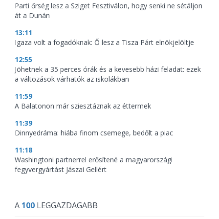
Parti őrség lesz a Sziget Fesztiválon, hogy senki ne sétáljon
át a Dunán
13:11
Igaza volt a fogadóknak: Ő lesz a Tisza Párt elnökjelöltje
12:55
Jöhetnek a 35 perces órák és a kevesebb házi feladat: ezek
a változások várhatók az iskolákban
11:59
A Balatonon már sziesztáznak az éttermek
11:39
Dinnyedráma: hiába finom csemege, bedőlt a piac
11:18
Washingtoni partnerrel erősítené a magyarországi
fegyvergyártást Jászai Gellért
A
100
LEGGAZDAGABB