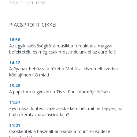
2026. július 31. 11:56
PIAC&PROFIT CIKKEI
16:56
Az egyik szélsőségből a másikba fordulnak a magyar
befektetők, és még csak most indulunk el az euró felé
14:12
A Ryanair behúzza a féket a Mol által kiszemelt szerbiai
kőolajfinomító miatt
13:48
A papírforma győzött a Tisza Párt államfőjelölésén
11:57
Egy rossz döntés százezrekbe kerülhet: mit ne tegyen, ha
bajba kerül az utazási irodája?
11:01
Csökkentek a használt autóárak a forint erősödése