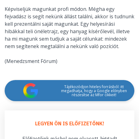
Képviseljük magunkat profi módon. Mégha egy
fejvadász is segít nekünk állást találni, akkor is tudnunk
kell prezentálni saját magunkat. Egy helyesírási
hibákkal teli önéletrajz, egy hanyag kísérőlevél, illetve
ha mi magunk sem tudjuk a saját célunkat: mindezek
nem segítenek megtalálni a nekünk való pozíciót.
(Menedzsment Fórum)
Tájékozódjon hiteles forrásból: itt
megadhatja, hogy a Google előnyben
részesítse az Mfor cikkeit!
LEGYEN ÖN IS ELŐFIZETŐNK!
Előfizetőink máshol nem olvasott, higgadt