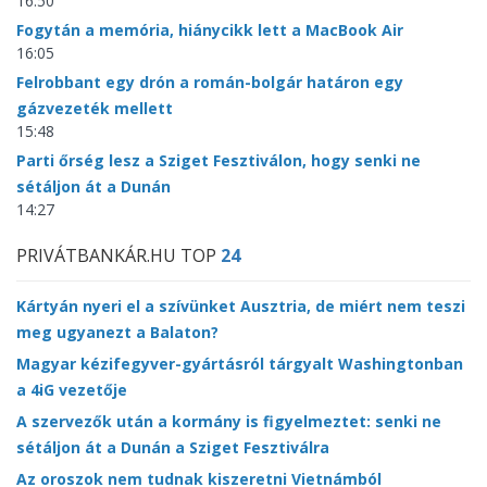
16:50
Fogytán a memória, hiánycikk lett a MacBook Air
16:05
Felrobbant egy drón a román-bolgár határon egy
gázvezeték mellett
15:48
Parti őrség lesz a Sziget Fesztiválon, hogy senki ne
sétáljon át a Dunán
14:27
PRIVÁTBANKÁR.HU TOP
24
Kártyán nyeri el a szívünket Ausztria, de miért nem teszi
meg ugyanezt a Balaton?
Magyar kézifegyver-gyártásról tárgyalt Washingtonban
a 4iG vezetője
A szervezők után a kormány is figyelmeztet: senki ne
sétáljon át a Dunán a Sziget Fesztiválra
Az oroszok nem tudnak kiszeretni Vietnámból