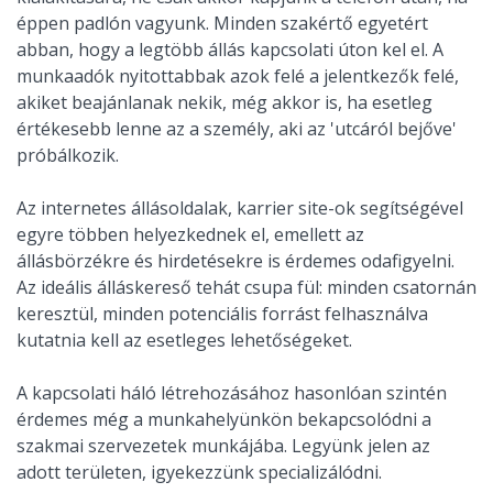
éppen padlón vagyunk. Minden szakértő egyetért
abban, hogy a legtöbb állás kapcsolati úton kel el. A
munkaadók nyitottabbak azok felé a jelentkezők felé,
akiket beajánlanak nekik, még akkor is, ha esetleg
értékesebb lenne az a személy, aki az 'utcáról bejőve'
próbálkozik.
Az internetes állásoldalak, karrier site-ok segítségével
egyre többen helyezkednek el, emellett az
állásbörzékre és hirdetésekre is érdemes odafigyelni.
Az ideális álláskereső tehát csupa fül: minden csatornán
keresztül, minden potenciális forrást felhasználva
kutatnia kell az esetleges lehetőségeket.
A kapcsolati háló létrehozásához hasonlóan szintén
érdemes még a munkahelyünkön bekapcsolódni a
szakmai szervezetek munkájába. Legyünk jelen az
adott területen, igyekezzünk specializálódni.