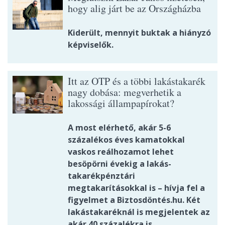
hogy alig járt be az Országházba
Kiderült, mennyit buktak a hiányzó
képviselők.
Itt az OTP és a többi lakástakarék
nagy dobása: megverhetik a
lakossági állampapírokat?
A most elérhető, akár 5-6
százalékos éves kamatokkal
vaskos reálhozamot lehet
besöpörni évekig a lakás-
takarékpénztári
megtakarításokkal is – hívja fel a
figyelmet a Biztosdöntés.hu. Két
lakástakaréknál is megjelentek az
akár 40 százalékra is