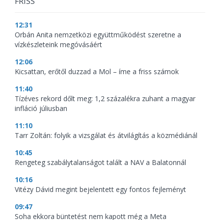
FRISS
12:31
Orbán Anita nemzetközi együttműködést szeretne a
vízkészleteink megóvásáért
12:06
Kicsattan, erőtől duzzad a Mol – íme a friss számok
11:40
Tízéves rekord dőlt meg: 1,2 százalékra zuhant a magyar
infláció júliusban
11:10
Tarr Zoltán: folyik a vizsgálat és átvilágítás a közmédiánál
10:45
Rengeteg szabálytalanságot talált a NAV a Balatonnál
10:16
Vitézy Dávid megint bejelentett egy fontos fejleményt
09:47
Soha ekkora büntetést nem kapott még a Meta