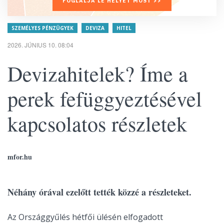
FOGLALJA LE HELYÉT MOST >>
SZEMÉLYES PÉNZÜGYEK
DEVIZA
HITEL
2026. JÚNIUS 10. 08:04
Devizahitelek? Íme a
perek fefüggyeztésével
kapcsolatos részletek
mfor.hu
Néhány órával ezelőtt tették közzé a részleteket.
Az Országgyűlés hétfői ülésén elfogadott