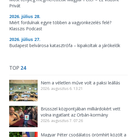
Privát
2026. július 28.
Miért fordulnak egyre többen a vagyonkezelés felé?
Klasszis Podcast
2026. július 27.
Budapest belvárosa katasztrófa – kipakoltak a járókelők
TOP
24
Nem a véletlen műve volt a paksi leállás
2026. augusztus 6. 13:21
Brüsszel központjában milliárdokért vett
volna ingatlant az Orbán-kormány
2026. augusztus 7. 07:26
Magyar Péter csodálatos örömhírt közölt a