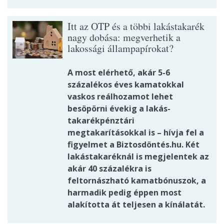
Itt az OTP és a többi lakástakarék
nagy dobása: megverhetik a
lakossági állampapírokat?
A most elérhető, akár 5-6
százalékos éves kamatokkal
vaskos reálhozamot lehet
besöpörni évekig a lakás-
takarékpénztári
megtakarításokkal is – hívja fel a
figyelmet a Biztosdöntés.hu. Két
lakástakaréknál is megjelentek az
akár 40 százalékra is
feltornászható kamatbónuszok, a
harmadik pedig éppen most
alakította át teljesen a kínálatát.