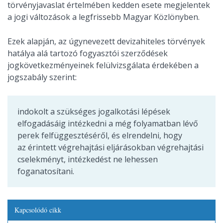
törvényjavaslat értelmében kedden esete megjelentek
a jogi változások a legfrissebb Magyar Közlönyben.
Ezek alapján, az úgynevezett devizahiteles törvények
hatálya alá tartozó fogyasztói szerződések
jogkövetkezményeinek felülvizsgálata érdekében a
jogszabály szerint:
indokolt a szükséges jogalkotási lépések
elfogadásáig intézkedni a még folyamatban lévő
perek felfüggesztéséről, és elrendelni, hogy
az érintett végrehajtási eljárásokban végrehajtási
cselekményt, intézkedést ne lehessen
foganatosítani.
Kapcsolódó cikk