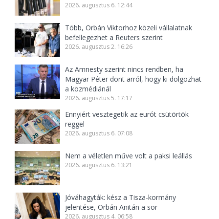
2026. augusztus 6. 12:44
Több, Orbán Viktorhoz közeli vállalatnak
befellegezhet a Reuters szerint
2026. augusztus 2. 16:26
Az Amnesty szerint nincs rendben, ha
Magyar Péter dönt arról, hogy ki dolgozhat
a közmédiánál
2026. augusztus 5. 17:17
Ennyiért vesztegetik az eurót csütörtök
reggel
2026. augusztus 6. 07:08
Nem a véletlen műve volt a paksi leállás
2026. augusztus 6. 13:21
Jóváhagyták: kész a Tisza-kormány
jelentése, Orbán Anitán a sor
2026. augusztus 4. 06:58