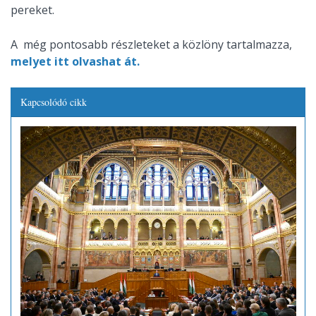
pereket.
A még pontosabb részleteket a közlöny tartalmazza,
melyet itt olvashat át.
Kapcsolódó cikk