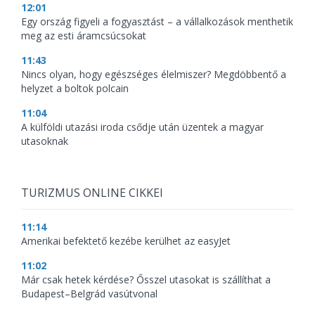
12:01
Egy ország figyeli a fogyasztást – a vállalkozások menthetik
meg az esti áramcsúcsokat
11:43
Nincs olyan, hogy egészséges élelmiszer? Megdöbbentő a
helyzet a boltok polcain
11:04
A külföldi utazási iroda csődje után üzentek a magyar
utasoknak
TURIZMUS ONLINE CIKKEI
11:14
Amerikai befektető kezébe kerülhet az easyJet
11:02
Már csak hetek kérdése? Ősszel utasokat is szállíthat a
Budapest–Belgrád vasútvonal