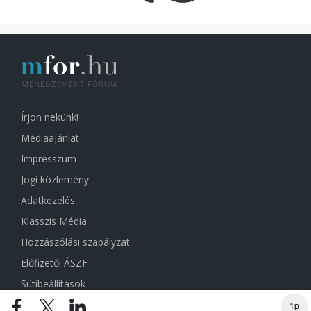
Írjon nekünk!
Médiaajánlat
Impresszum
Jogi közlemény
Adatkezelés
Klasszis Média
Hozzászólási szabályzat
Előfizetői ÁSZF
Sütibeállítások
1p