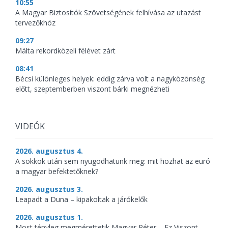
10:55
A Magyar Biztosítók Szövetségének felhívása az utazást
tervezőkhöz
09:27
Málta rekordközeli félévet zárt
08:41
Bécsi különleges helyek: eddig zárva volt a nagyközönség
előtt, szeptemberben viszont bárki megnézheti
VIDEÓK
2026. augusztus 4.
A sokkok után sem nyugodhatunk meg: mit hozhat az euró
a magyar befektetőknek?
2026. augusztus 3.
Leapadt a Duna – kipakoltak a járókelők
2026. augusztus 1.
Most tényleg megmérettetik Magyar Péter – Ez Viszont