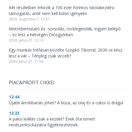
Két részletben érkezik a 100 ezer forintos iskolakezdési
támogatás, amit nem kell külön igényelni
2026. augusztus 7. 12:37
Motorbemutató és -sorsolás, rocklegendák, ingyen belépő
– ez lesz a hétvégén Diósgyőrben
2026. július 31. 12:10
Egy munkás tréfásan közölte Szopkó Tiborral, 2030-ra kész
lesz a vár – Tényleg csak viccelt?
2026. július 31. 11:56
PIAC&PROFIT CIKKEI
12:44
Újabb árrobbanás jöhet? A búza, az olaj és a cukor is drágul
12:23
A paksi leállás csak a kezdet? Évek óta ismert
rendszerkockázatra figyelmeztetnek