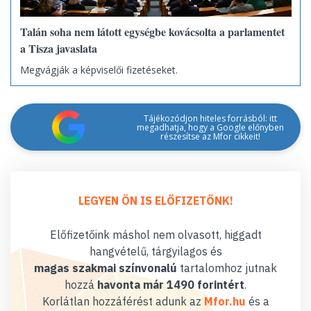
Talán soha nem látott egységbe kovácsolta a parlamentet
a Tisza javaslata
Megvágják a képviselői fizetéseket.
Tájékozódjon hiteles forrásból: itt
megadhatja, hogy a Google előnyben
részesítse az Mfor cikkeit!
LEGYEN ÖN IS ELŐFIZETŐNK!
Előfizetőink máshol nem olvasott, higgadt
hangvételű, tárgyilagos és
magas szakmai színvonalú
tartalomhoz jutnak
hozzá
havonta már 1490 forintért
.
Korlátlan hozzáférést adunk az
Mfor.hu
és a