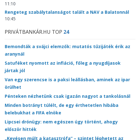
11:10
Rengeteg szabálytalanságot talált a NAV a Balatonnál
10:45
PRIVÁTBANKÁR.HU TOP
24
Bemondták a svájci elemzők: mutatós tűzijáték érik az
aranynál
Satuféket nyomott az infláció, főleg a nyugdíjasok
jártak jól
Van egy szerencse is a paksi leállásban, aminek az ipar
örülhet
Pénteken nézhetünk csak igazán nagyot a tankolásnál
Minden botrányt túlélt, de egy érthetetlen hibába
belebukhat a FIFA elnöke
Lipcsei drónügy: nem egészen úgy történt, ahogy
először hitték
„Kevésen múlt a katasztrófa” – szintet léphetett az