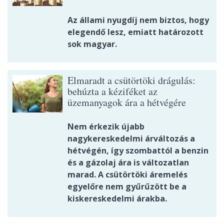
Az állami nyugdíj nem biztos, hogy
elegendő lesz, emiatt határozott
sok magyar.
Elmaradt a csütörtöki drágulás:
behúzta a kéziféket az
üzemanyagok ára a hétvégére
Nem érkezik újabb
nagykereskedelmi árváltozás a
hétvégén, így szombattól a benzin
és a gázolaj ára is változatlan
marad. A csütörtöki áremelés
egyelőre nem gyűrűzött be a
kiskereskedelmi árakba.