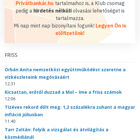
Privátbankár.hu
tartalmaihoz is, a Klub csomag
pedig a
hirdetés nélküli
olvasási lehetőséget is
tartalmazza.
Mi nap mint nap bizonyítani fogunk!
Legyen Ön is
előfizetőnk!
FRISS
Orbán Anita nemzetközi együttműködést szeretne a
vízkészleteink megóvásáért
12:31
Kicsattan, erőtől duzzad a Mol – íme a friss számok
12:06
Tízéves rekord dőlt meg: 1,2 százalékra zuhant a magyar
infláció júliusban
11:40
Tarr Zoltán: folyik a vizsgálat és átvilágítás a
közmédiánál