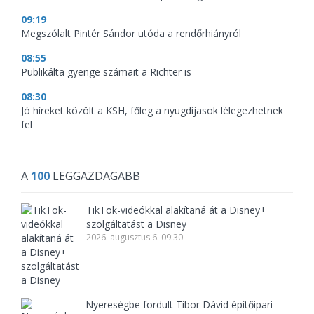
09:19
Megszólalt Pintér Sándor utóda a rendőrhiányról
08:55
Publikálta gyenge számait a Richter is
08:30
Jó híreket közölt a KSH, főleg a nyugdíjasok lélegezhetnek
fel
A
100
LEGGAZDAGABB
TikTok-videókkal alakítaná át a Disney+
szolgáltatást a Disney
2026. augusztus 6. 09:30
Nyereségbe fordult Tibor Dávid építőipari