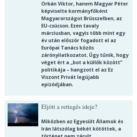
Orbán Viktor, hanem Magyar Péter
képviselte kormányfőként
Magyarországot Brüsszelben, az
EU-csúcson. Ezen tavaly
márciusban, vagyis több mint egy
év után először fogadott el az
Európai Tanács közös
zárónyilatkozatot. Úgy tűnik, hogy
véget ért a „bot a küllők között”
politikája – hangzott el az Ez
Viszont Privát legújabb
epizódjában.
Eljött a rettegés ideje?
Miközben az Egyesült Államok és
Irán látszólag békét kötöttek, a
történet nem zárult