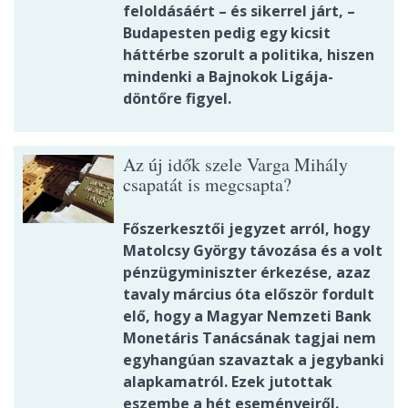
feloldásáért – és sikerrel járt, –
Budapesten pedig egy kicsit
háttérbe szorult a politika, hiszen
mindenki a Bajnokok Ligája-
döntőre figyel.
Az új idők szele Varga Mihály
csapatát is megcsapta?
Főszerkesztői jegyzet arról, hogy
Matolcsy György távozása és a volt
pénzügyminiszter érkezése, azaz
tavaly március óta először fordult
elő, hogy a Magyar Nemzeti Bank
Monetáris Tanácsának tagjai nem
egyhangúan szavaztak a jegybanki
alapkamatról. Ezek jutottak
eszembe a hét eseményeiről.