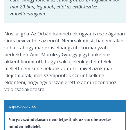
már 20-ban, legutóbb, ettől az évtől kezdve,
Horvátországban.
Nos, aligha. Az Orbán-kabinetnek ugyanis esze ágában
sincs bevezetnie az eurót. Nemcsak most, hanem talán
soha – ahogy már ez is elhangzott kormányzati
berkekben. Amit Matolcsy György jegybankelnök
akként finomított, hogy csak a jelenlegi feltételek
mellett nem kéne nekünk az euró, mivel azok már
idejétmúltak, más szempontok szerint kellene
eldönteni, hogy egy ország érett-e az eurózónához
való csatlakozásra.
Kapcsolódó cikk
Varga: szándékosan nem teljesítjük az euróbevezetés
minden feltételét