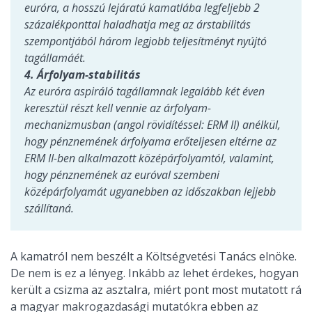
euróra, a hosszú lejáratú kamatlába legfeljebb 2
százalékponttal haladhatja meg az árstabilitás
szempontjából három legjobb teljesítményt nyújtó
tagállamáét.
4. Árfolyam-stabilitás
Az euróra aspiráló tagállamnak legalább két éven
keresztül részt kell vennie az árfolyam-
mechanizmusban (angol rövidítéssel: ERM II) anélkül,
hogy pénznemének árfolyama erőteljesen eltérne az
ERM II-ben alkalmazott középárfolyamtól, valamint,
hogy pénznemének az euróval szembeni
középárfolyamát ugyanebben az időszakban lejjebb
szállítaná.
A kamatról nem beszélt a Költségvetési Tanács elnöke.
De nem is ez a lényeg. Inkább az lehet érdekes, hogyan
került a csizma az asztalra, miért pont most mutatott rá
a magyar makrogazdasági mutatókra ebben az