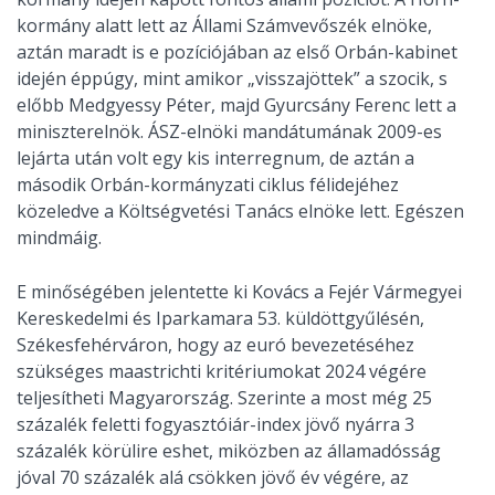
kormány alatt lett az Állami Számvevőszék elnöke,
aztán maradt is e pozíciójában az első Orbán-kabinet
idején éppúgy, mint amikor „visszajöttek” a szocik, s
előbb Medgyessy Péter, majd Gyurcsány Ferenc lett a
miniszterelnök. ÁSZ-elnöki mandátumának 2009-es
lejárta után volt egy kis interregnum, de aztán a
második Orbán-kormányzati ciklus félidejéhez
közeledve a Költségvetési Tanács elnöke lett. Egészen
mindmáig.
E minőségében jelentette ki Kovács a Fejér Vármegyei
Kereskedelmi és Iparkamara 53. küldöttgyűlésén,
Székesfehérváron, hogy az euró bevezetéséhez
szükséges maastrichti kritériumokat 2024 végére
teljesítheti Magyarország. Szerinte a most még 25
százalék feletti fogyasztóiár-index jövő nyárra 3
százalék körülire eshet, miközben az államadósság
jóval 70 százalék alá csökken jövő év végére, az