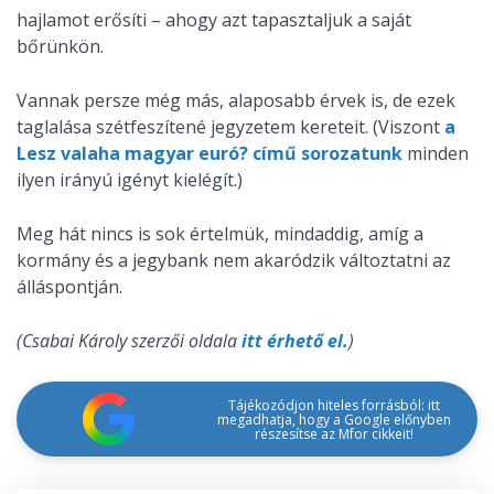
hajlamot erősíti – ahogy azt tapasztaljuk a saját
bőrünkön.
Vannak persze még más, alaposabb érvek is, de ezek
taglalása szétfeszítené jegyzetem kereteit. (Viszont
a
Lesz valaha magyar euró? című sorozatunk
minden
ilyen irányú igényt kielégít.)
Meg hát nincs is sok értelmük, mindaddig, amíg a
kormány és a jegybank nem akaródzik változtatni az
álláspontján.
(Csabai Károly szerzői oldala
itt érhető el.
)
Tájékozódjon hiteles forrásból: itt
megadhatja, hogy a Google előnyben
részesítse az Mfor cikkeit!