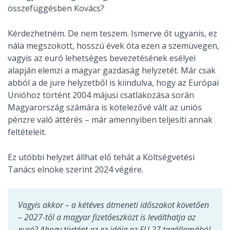
összefüggésben Kovács?
Kérdezhetném. De nem teszem. Ismerve őt ugyanis, ez
nála megszokott, hosszú évek óta ezen a szemüvegen,
vagyis az euró lehetséges bevezetésének esélyei
alapján elemzi a magyar gazdaság helyzetét. Már csak
abból a de jure helyzetből is kiindulva, hogy az Európai
Unióhoz történt 2004 májusi csatlakozása során
Magyarország számára is kötelezővé vált az uniós
pénzre való áttérés – már amennyiben teljesíti annak
feltételeit.
Ez utóbbi helyzet állhat elő tehát a Költségvetési
Tanács elnöke szerint 2024 végére.
Vagyis akkor – a kétéves átmeneti időszakot követően
– 2027-től a magyar fizetőeszközt is leválthatja az
euró? Ahogy történt az ez idáig az EU 27 tagállamából