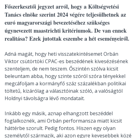
Főszerkesztői jegyzet arról, hogy a Költségvetési
Tanács elnöke szerint 2024 végére teljesülhetnek az
euró magyarországi bevezetéséhez szükséges
úgynevezett maastrichti kritériumok. De van ennek
realitása? Ezek jutottak eszembe a hét eseményeiről.
Adná magát, hogy heti visszatekintésemet Orbán
Viktor csütörtöki CPAC-es beszédének kivesézésének
szenteljem, de nem teszem. Őszintén szólva kicsit
beleuntam abba, hogy szinte szóról szóra tényekkel
megcáfoljam a kormányfő száz százalékban politikai
töltetű, kizárólag a választóinak szóló, a valóságtól
Holdnyi távolságra lévő mondatait.
Inkább egy másik, aznap elhangzott beszéddel
foglalkoznék, ami Orbán performansza miatt kicsit
háttérbe szorult. Pedig fontos. Hiszen egy olyan
személytől származik, aki azon egyre kevesebbek közé