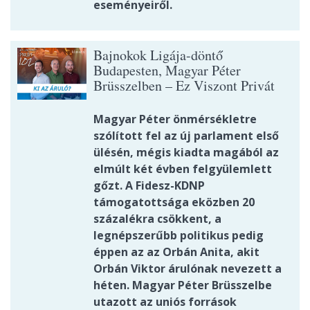
eseményeiről.
Bajnokok Ligája-döntő
Budapesten, Magyar Péter
Brüsszelben – Ez Viszont Privát
Magyar Péter önmérsékletre
szólított fel az új parlament első
ülésén, mégis kiadta magából az
elmúlt két évben felgyülemlett
gőzt. A Fidesz-KDNP
támogatottsága eközben 20
százalékra csökkent, a
legnépszerűbb politikus pedig
éppen az az Orbán Anita, akit
Orbán Viktor árulónak nevezett a
héten. Magyar Péter Brüsszelbe
utazott az uniós források