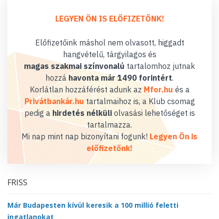
LEGYEN ÖN IS ELŐFIZETŐNK!
Előfizetőink máshol nem olvasott, higgadt
hangvételű, tárgyilagos és
magas szakmai színvonalú
tartalomhoz jutnak
hozzá
havonta már 1490 forintért
.
Korlátlan hozzáférést adunk az
Mfor.hu
és a
Privátbankár.hu
tartalmaihoz is, a Klub csomag
pedig a
hirdetés nélküli
olvasási lehetőséget is
tartalmazza.
Mi nap mint nap bizonyítani fogunk!
Legyen Ön is
előfizetőnk!
FRISS
Már Budapesten kívül keresik a 100 millió feletti
ingatlanokat