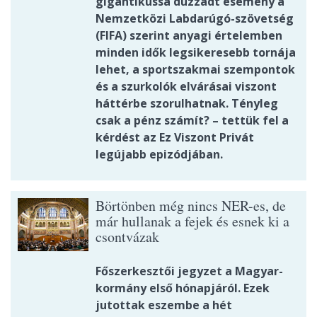
gigantikussá duzzadt esemény a
Nemzetközi Labdarúgó-szövetség
(FIFA) szerint anyagi értelemben
minden idők legsikeresebb tornája
lehet, a sportszakmai szempontok
és a szurkolók elvárásai viszont
háttérbe szorulhatnak. Tényleg
csak a pénz számít? – tettük fel a
kérdést az Ez Viszont Privát
legújabb epizódjában.
Börtönben még nincs NER-es, de
már hullanak a fejek és esnek ki a
csontvázak
Főszerkesztői jegyzet a Magyar-
kormány első hónapjáról. Ezek
jutottak eszembe a hét