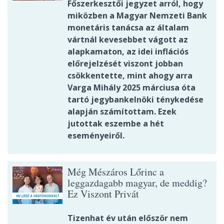
Főszerkesztői jegyzet arról, hogy
miközben a Magyar Nemzeti Bank
monetáris tanácsa az általam
vártnál kevesebbet vágott az
alapkamaton, az idei inflációs
előrejelzését viszont jobban
csökkentette, mint ahogy arra
Varga Mihály 2025 márciusa óta
tartó jegybankelnöki ténykedése
alapján számítottam. Ezek
jutottak eszembe a hét
eseményeiről.
Még Mészáros Lőrinc a
leggazdagabb magyar, de meddig?
Ez Viszont Privát
Tizenhat év után először nem