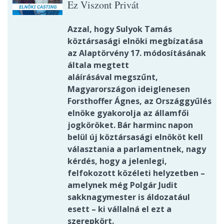
Ez Viszont Privát
Azzal, hogy Sulyok Tamás
köztársasági elnöki megbízatása
az Alaptörvény 17. módosításának
általa megtett
aláírásával megszűnt,
Magyarországon ideiglenesen
Forsthoffer Ágnes, az Országgyűlés
elnöke gyakorolja az államfői
jogköröket. Bár harminc napon
belül új köztársasági elnököt kell
választania a parlamentnek, nagy
kérdés, hogy a jelenlegi,
felfokozott közéleti helyzetben –
amelynek még Polgár Judit
sakknagymester is áldozatául
esett – ki vállalná el ezt a
szerepkört.