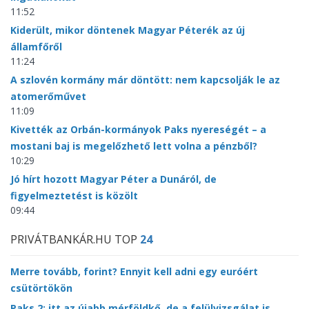
11:52
Kiderült, mikor döntenek Magyar Péterék az új
államfőről
11:24
A szlovén kormány már döntött: nem kapcsolják le az
atomerőművet
11:09
Kivették az Orbán-kormányok Paks nyereségét – a
mostani baj is megelőzhető lett volna a pénzből?
10:29
Jó hírt hozott Magyar Péter a Dunáról, de
figyelmeztetést is közölt
09:44
PRIVÁTBANKÁR.HU TOP
24
Merre tovább, forint? Ennyit kell adni egy euróért
csütörtökön
Paks 2: itt az újabb mérföldkő, de a felülvizsgálat is