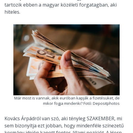
tartozik ebben a magyar közéleti forgatagban, aki
hiteles.
Már most is vannak, akik euróban kapják a fizetésüket, de
mikor fogja mindenki? Fotó: Depositphotos
Kovács Árpádról van szó, aki tényleg SZAKEMBER, mi
sem bizonyítja ezt jobban, hogy mindenféle színezetű
kormány idején kapott fontos állami pozíciót. A Horn-