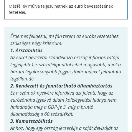
Másfél év múlva teljesülhetnek az euró bevezetésének
feltételei.
Érdemes felidézni, mi fán terem az euróbevezetéshez
szükséges négy kritérium:
1. Árstabilitás
Az eurót bevezetni szándékozó ország inflációs rátája
legfeljebb 1,5 százalékponttal lehet magasabb, mint a
három legalacsonyabb fogyasztóiár-indexet felmutató
tagállamáé.
2. Rendezett és fenntartható államháztartás
Ez a számok nyelvére lefordítva azt jelenti, hogy az
eurózónába igyekvő állam költségvetési hiánya nem
haladhatja meg a GDP-je 3, míg a bruttó
államadósság a 60 százalékát.
3. Kamatstabilitás
Ahhoz, hogy egy ország lecserélje a saját devizáját az