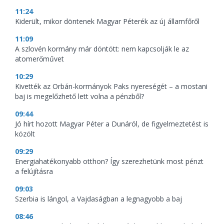
11:24
Kiderült, mikor döntenek Magyar Péterék az új államfőről
11:09
A szlovén kormány már döntött: nem kapcsolják le az
atomerőművet
10:29
Kivették az Orbán-kormányok Paks nyereségét – a mostani
baj is megelőzhető lett volna a pénzből?
09:44
Jó hírt hozott Magyar Péter a Dunáról, de figyelmeztetést is
közölt
09:29
Energiahatékonyabb otthon? Így szerezhetünk most pénzt
a felújításra
09:03
Szerbia is lángol, a Vajdaságban a legnagyobb a baj
08:46