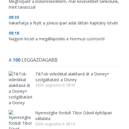
Megtorpant a kiskereskedelem, már kevesebbet tankolunk,
mint tavasszal
08:30
Vakarhatja a fejét a júniusi ipari adat láttán Kapitány István
08:18
Nagyon közel a megállapodás a Hormuzi-szorosról
A
100
LEGGAZDAGABB
TikTok-videókkal alakítaná át a Disney+
szolgáltatást a Disney
2026. augusztus 6. 09:30
Nyereségbe fordult Tibor Dávid építőipari
vállalata
2026. augusztus 6. 08:19