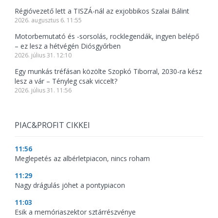
Régióvezető lett a TISZÁ-nál az exjobbikos Szalai Bálint
2026. augusztus 6. 11:55
Motorbemutató és -sorsolás, rocklegendák, ingyen belépő
– ez lesz a hétvégén Diósgyőrben
2026. július 31. 12:10
Egy munkás tréfásan közölte Szopkó Tiborral, 2030-ra kész
lesz a vár – Tényleg csak viccelt?
2026. július 31. 11:56
PIAC&PROFIT CIKKEI
11:56
Meglepetés az albérletpiacon, nincs roham
11:29
Nagy drágulás jöhet a pontypiacon
11:03
Esik a memóriaszektor sztárrészvénye