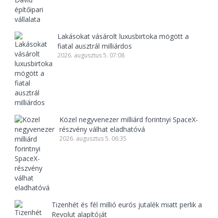
Lakásokat vásárolt luxusbirtoka mögött a
fiatal ausztrál milliárdos
2026. augusztus 5. 07:08
Közel negyvenezer milliárd forintnyi SpaceX-
részvény válhat eladhatóvá
2026. augusztus 5. 06:35
Tizenhét és fél millió eurós jutalék miatt perlik a
Revolut alapítóját