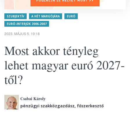
FOGLALJA LE HELYÉT MOST >>
SZUBJEKTÍV
A HÉT MARGÓJÁRA
EURÓ
EURÓ-INTERJÚK 2006-2007
2023. MÁJUS 5. 19:18
Most akkor tényleg
lehet magyar euró 2027-
től?
Csabai Károly
pénzügyi szakközgazdász, főszerkesztő