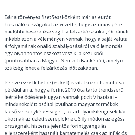
Bár a törvényes fizetőeszközként már az eurót
használó országokat az vezette, hogy az uniós pénz
mielőbbi bevezetése segíti a felzárkózásukat, Orbánék
inkább azon a véleményen vannak, hogy a saját valuta
árfolyamának önálló szabályozásáról való lemondás
egy olyan fontos eszközt vesz ki a kezükből
(pontosabban a Magyar Nemzeti Bankéból), amelyre
szükség lehet a felzárkózás időszakában.
Persze ezzel lehetne (és kell) is vitatkozni. Rámutatva
például arra, hogy a forint 2010 óta tartó trendszerű
leértékelődésének ugyan vannak pozitív hatásai –
mindenekelőtt azáltal javulhat a magyar termékek
külső versenyképessége –, az árfolyamkilengések kárt
okoznak az üzleti szereplőknek. S ily módon az egész
országnak, hiszen a jelentős forintgyengülés
ellenszereként használt kamatemelés csak az inflációs