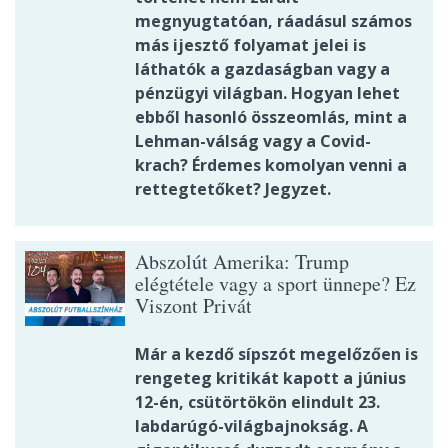
megnyugtatóan, ráadásul számos
más ijesztő folyamat jelei is
láthatók a gazdaságban vagy a
pénzügyi világban. Hogyan lehet
ebből hasonló összeomlás, mint a
Lehman-válság vagy a Covid-
krach? Érdemes komolyan venni a
rettegtetőket? Jegyzet.
Abszolút Amerika: Trump
elégtétele vagy a sport ünnepe? Ez
Viszont Privát
Már a kezdő sípszót megelőzően is
rengeteg kritikát kapott a június
12-én, csütörtökön elindult 23.
labdarúgó-világbajnokság. A