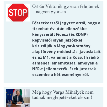
Orbán Viktorék gyorsan felejtenek
– nagyon gyorsan
Főszerkesztői jegyzet arról, hogy a
tizenhat év után ellenzékbe
kényszerült Fidesz (és KDNP)
képviselői olyan jelzőkkel
kritizálják a Magyar-kormány
alaptörvény-módosítási javaslatait
és az M1, valamint a Kossuth rádió
átmeneti elnémítását, amelyek a
NER-t jellemezték. Ezek jutottak
eszembe a hét eseményeiről.
Még hogy Varga Mihályék nem
tudnak meglepetéseket okozni!