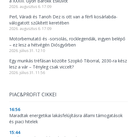
a XXXIII. Győri Barokk Esküvőt
2026. augusztus 6. 17:09
Perl, Váradi és Tanoh Dez is ott van a férfi kosárlabda-
válogatott szűkített keretében
2026. augusztus 6. 17:09
Motorbemutató és -sorsolás, rocklegendák, ingyen belépő
– ez lesz a hétvégén Diósgyőrben
2026. július 31. 12:10
Egy munkás tréfásan közölte Szopkó Tiborral, 2030-ra kész
lesz a vár – Tényleg csak viccelt?
2026. július 31. 11:56
PIAC&PROFIT CIKKEI
16:56
Maradtak energetikai lakásfelújításra állami támogatások
és piaci hitelek
15:44