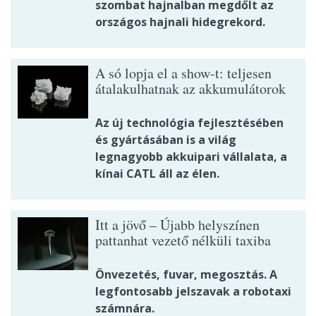
szombat hajnalban megdőlt az
országos hajnali hidegrekord.
A só lopja el a show-t: teljesen
átalakulhatnak az akkumulátorok
Az új technológia fejlesztésében
és gyártásában is a világ
legnagyobb akkuipari vállalata, a
kínai CATL áll az élen.
Itt a jövő – Újabb helyszínen
pattanhat vezető nélküli taxiba
Önvezetés, fuvar, megosztás. A
legfontosabb jelszavak a robotaxi
számnára.