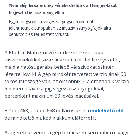
Nem elég lecsapni: így védekezhetünk a Dengue-lázat
terjesztő tigrisszúnyog ellen
Egyre nagyobb közegészségügyi problémát
jelenthetnek Európában az invazív szúnyogfajok által
behurcolt és terjesztett vírusok.
A Photon Matrix nevű szerkezet lézer alapú
távérzékelőkkel (azaz lidarral) méri fel környezetét,
majd a hatósugarába belépő vérszívókat szintén
lézerrel lövi ki. A gép mindkét tervezett verziójának 90
fokos látószöge van, az olcsóbbik 3, a drágábbik verzió
6 méteres távolságig végez a szúnyogokkal,
percenként maximum 30 lövés leadásával.
Előbbi 468, utóbbi 668 dolláros áron r
endelhető elő
,
de mindkettő működik akkumulátorról is.
Az ígéretek szerint a gép természetesen emberre vagy