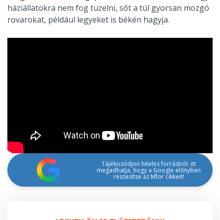
háziállatokra nem fog tüzelni, sőt a túl gyorsan mozgó
rovarokat, például legyeket is békén hagyja.
Tájékozódjon hiteles forrásból: itt
megadhatja, hogy a Google előnyben
részesítse az Mfor cikkeit!