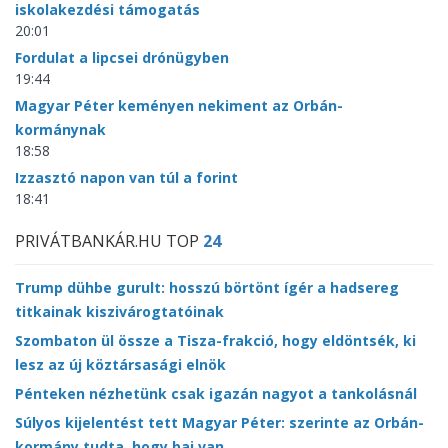
iskolakezdési támogatás
20:01
Fordulat a lipcsei drónügyben
19:44
Magyar Péter keményen nekiment az Orbán-
kormánynak
18:58
Izzasztó napon van túl a forint
18:41
PRIVÁTBANKÁR.HU TOP
24
Trump dühbe gurult: hosszú börtönt ígér a hadsereg
titkainak kiszivárogtatóinak
Szombaton ül össze a Tisza-frakció, hogy eldöntsék, ki
lesz az új köztársasági elnök
Pénteken nézhetünk csak igazán nagyot a tankolásnál
Súlyos kijelentést tett Magyar Péter: szerinte az Orbán-
kormány tudta, hogy baj van