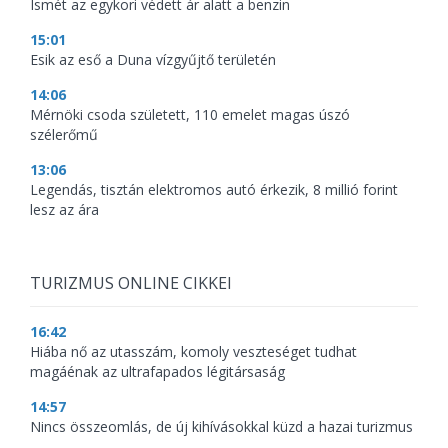
Ismét az egykori védett ár alatt a benzin
15:01
Esik az eső a Duna vízgyűjtő területén
14:06
Mérnöki csoda született, 110 emelet magas úszó
szélerőmű
13:06
Legendás, tisztán elektromos autó érkezik, 8 millió forint
lesz az ára
TURIZMUS ONLINE CIKKEI
16:42
Hiába nő az utasszám, komoly veszteséget tudhat
magáénak az ultrafapados légitársaság
14:57
Nincs összeomlás, de új kihívásokkal küzd a hazai turizmus