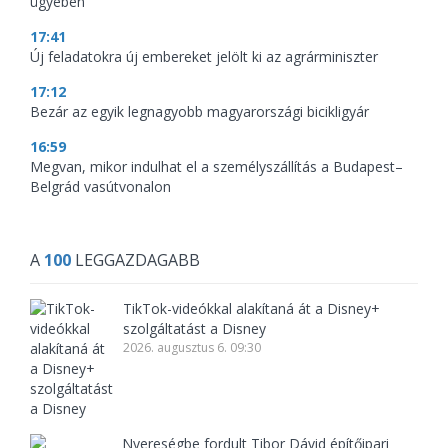
ügyében
17:41
Új feladatokra új embereket jelölt ki az agrárminiszter
17:12
Bezár az egyik legnagyobb magyarországi bicikligyár
16:59
Megvan, mikor indulhat el a személyszállítás a Budapest–
Belgrád vasútvonalon
A
100
LEGGAZDAGABB
TikTok-videókkal alakítaná át a Disney+
szolgáltatást a Disney
2026. augusztus 6. 09:30
Nyereségbe fordult Tibor Dávid építőipari