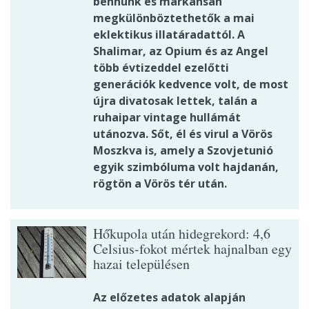
bennünk és markánsan
megkülönböztethetők a mai
eklektikus illatáradattól. A
Shalimar, az Opium és az Angel
több évtizeddel ezelőtti
generációk kedvence volt, de most
újra divatosak lettek, talán a
ruhaipar vintage hullámát
utánozva. Sőt, él és virul a Vörös
Moszkva is, amely a Szovjetunió
egyik szimbóluma volt hajdanán,
rögtön a Vörös tér után.
Hőkupola után hidegrekord: 4,6
Celsius-fokot mértek hajnalban egy
hazai településen
Az előzetes adatok alapján