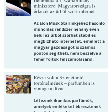
Bemondta a Tisza-kormány
minisztere: Magyarországra is
érkezik az űrből szórt internet
Az Elon Musk Starlinkjéhez hasonló
műholdas rendszer néhány éven
belül az űrből szórhat stabil és
megbízható internetet, emellett a
magyar gazdaságot is számos
ponton segítheti, nem beszélve a
fehér foltok felszámolásáról.
Része volt a Szovjetunió
történelmének – parfümben is
vintage a divat
Léteznek ikonikus parfümök,
amelyek emlékeket ébresztenek