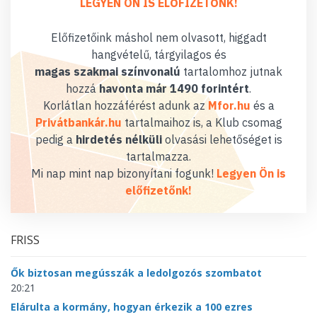
LEGYEN ÖN IS ELŐFIZETŐNK!
Előfizetőink máshol nem olvasott, higgadt
hangvételű, tárgyilagos és
magas szakmai színvonalú
tartalomhoz jutnak
hozzá
havonta már 1490 forintért
.
Korlátlan hozzáférést adunk az
Mfor.hu
és a
Privátbankár.hu
tartalmaihoz is, a Klub csomag
pedig a
hirdetés nélküli
olvasási lehetőséget is
tartalmazza.
Mi nap mint nap bizonyítani fogunk!
Legyen Ön is
előfizetőnk!
FRISS
Ők biztosan megússzák a ledolgozós szombatot
20:21
Elárulta a kormány, hogyan érkezik a 100 ezres