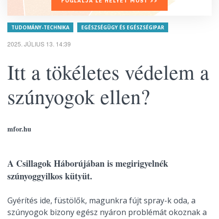
FOGLALJA LE HELYÉT MOST >>
TUDOMÁNY-TECHNIKA
EGÉSZSÉGÜGY ÉS EGÉSZSÉGIPAR
2025. JÚLIUS 13. 14:39
Itt a tökéletes védelem a
szúnyogok ellen?
mfor.hu
A Csillagok Háborújában is megirigyelnék
szúnyoggyilkos kütyüt.
Gyérítés ide, füstölők, magunkra fújt spray-k oda, a
szúnyogok bizony egész nyáron problémát okoznak a