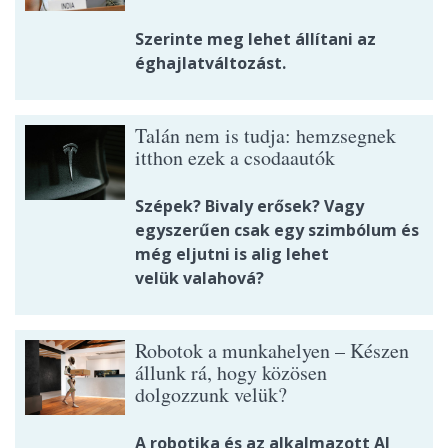
Szerinte meg lehet állítani az
éghajlatváltozást.
Talán nem is tudja: hemzsegnek
itthon ezek a csodaautók
Szépek? Bivaly erősek? Vagy
egyszerűen csak egy szimbólum és
még eljutni is alig lehet
velük valahová?
Robotok a munkahelyen – Készen
állunk rá, hogy közösen
dolgozzunk velük?
A robotika és az alkalmazott AI