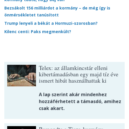
Bezsákolt 156 milliárdot a kormány – de még így is
önmérsékletet tanúsított
Trump lenyeli a békát a Hormuzi-szorosban?
Kilenc centi: Paks megmenkült?
Telex: az államkincstár elleni
kibertámadásban egy majd tíz éve
ismert hibát használhattak ki
A lap szerint akár mindenhez
hozzáférhetett a támasdó, amihez
csak akart.