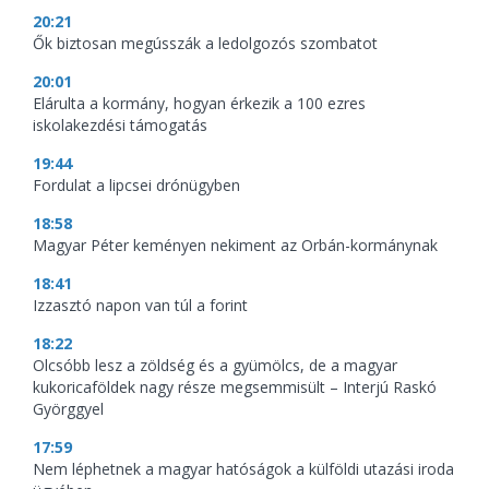
20:21
Ők biztosan megússzák a ledolgozós szombatot
20:01
Elárulta a kormány, hogyan érkezik a 100 ezres
iskolakezdési támogatás
19:44
Fordulat a lipcsei drónügyben
18:58
Magyar Péter keményen nekiment az Orbán-kormánynak
18:41
Izzasztó napon van túl a forint
18:22
Olcsóbb lesz a zöldség és a gyümölcs, de a magyar
kukoricaföldek nagy része megsemmisült – Interjú Raskó
Györggyel
17:59
Nem léphetnek a magyar hatóságok a külföldi utazási iroda