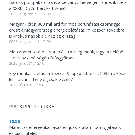
Barokk pompába öltözik a belváros: hétvégén rendezik meg
a XXXIII. Győri Barokk Esküvőt
2026. augusztus 6. 17:09
Magyar Péter: 868 milliárd forintos beruházási csomaggal
erősítik Magyarország energiaellátását, miközben továbbra
is kritikus napok elé néz az ország
2026. augusztus 6. 17:09
Motorbemutató és -sorsolás, rocklegendák, ingyen belépő
– ez lesz a hétvégén Diósgyőrben
2026. július 31. 12:10
Egy munkás tréfásan közölte Szopkó Tiborral, 2030-ra kész
lesz a vár – Tényleg csak viccelt?
2026. július 31. 11:56
PIAC&PROFIT CIKKEI
16:56
Maradtak energetikai lakásfelújításra állami támogatások
és piaci hitelek