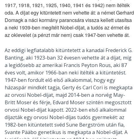
1917, 1918, 1921, 1925, 1940, 1941 és 1942) nem ítélték
oda. A díjat egy kitüntetett nem vehette át: a német Gerhard
Domagk a náci kormány parancsára vissza kellett utasítsa
a neki 1939-ben megítélt Nobel-díjat, a tudós az érmet és
az oklevelet (a pénzt már nem) csak 1947-ben vehette át.
Az eddigi legfiatalabb kitüntetett a kanadai Frederick G.
Banting, aki 1923-ban 32 évesen vehette át a díjat, míg
a legidősebb az amerikai Francis Peyton Rous, aki 87
éves volt, amikor 1966-ban neki ítélték a kitüntetést.
1947-ben fordult elő első alkalommal, hogy egy
házaspár mindkét tagja, Gerty és Carl Cori is megkapta
az orvosi Nobel-díjat, majd 2014-ben a norvég May-
Britt Moser és férje, Edvard Moser szintén megosztott
orvosi Nobel-díjat kapott. 2022-ben első alkalommal
díjazták egy orvosi Nobel-díjas tudós gyermekét: az
1982-ben kitüntetett svéd Sune Bergström után fia,
Svante Pääbo genetikus is megkapta a Nobel-díjat. A