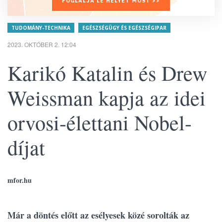
FOGLALJA LE HELYÉT MOST >>
TUDOMÁNY-TECHNIKA
EGÉSZSÉGÜGY ÉS EGÉSZSÉGIPAR
2023. OKTÓBER 2. 12:04
Karikó Katalin és Drew
Weissman kapja az idei
orvosi-élettani Nobel-
díjat
mfor.hu
Már a döntés előtt az esélyesek közé sorolták az