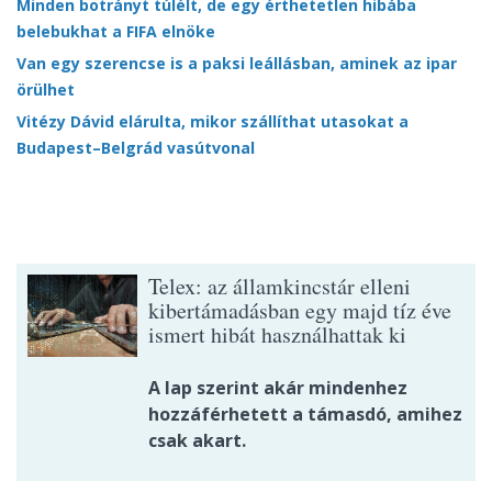
Minden botrányt túlélt, de egy érthetetlen hibába
belebukhat a FIFA elnöke
Van egy szerencse is a paksi leállásban, aminek az ipar
örülhet
Vitézy Dávid elárulta, mikor szállíthat utasokat a
Budapest–Belgrád vasútvonal
Telex: az államkincstár elleni
kibertámadásban egy majd tíz éve
ismert hibát használhattak ki
A lap szerint akár mindenhez
hozzáférhetett a támasdó, amihez
csak akart.