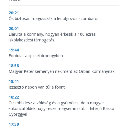
20:21
Ők biztosan megússzák a ledolgozós szombatot
20:01
Elárulta a kormány, hogyan érkezik a 100 ezres
iskolakezdési támogatás
19:44
Fordulat a lipcsei drónügyben
18:58
Magyar Péter keményen nekiment az Orbán-kormánynak
18:41
Izzasztó napon van túl a forint
18:22
Olcsóbb lesz a zöldség és a gyümölcs, de a magyar
kukoricaföldek nagy része megsemmisült – Interjú Raskó
Györggyel
17:59