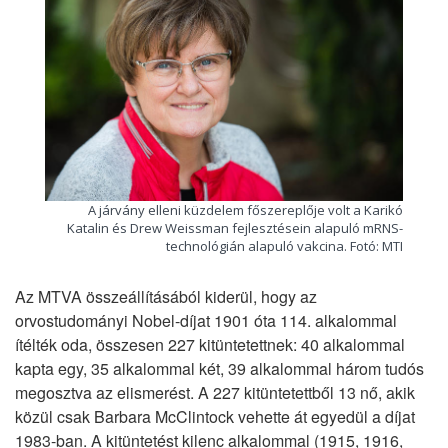
A járvány elleni küzdelem főszereplője volt a Karikó
Katalin és Drew Weissman fejlesztésein alapuló mRNS-
technológián alapuló vakcina. Fotó: MTI
Az MTVA összeállításából kiderül, hogy az
orvostudományi Nobel-díjat 1901 óta 114. alkalommal
ítélték oda, összesen 227 kitüntetettnek: 40 alkalommal
kapta egy, 35 alkalommal két, 39 alkalommal három tudós
megosztva az elismerést. A 227 kitüntetettből 13 nő, akik
közül csak Barbara McClintock vehette át egyedül a díjat
1983-ban. A kitüntetést kilenc alkalommal (1915, 1916,