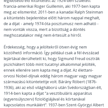
legidősebb élő kitüntetett az 1924-ben született
francia-amerikai Roger Guillemin, aki 1977-ben kapta
meg az elismerést. 2011-ben a kanadai Ralph Steinman
a kitüntetés bejelentése előtt három nappal meghalt,
de a díjat - amely 1974 óta posztumusz nem adható -
nem vonták vissza, mert a bizottság a döntés
meghozatalakor még nem értesült a hírről.
Érdekesség, hogy a jelöltekről ötven évig nem
közölhető információ. Így például csak a fél évszázad
lejártával derülhetett ki, hogy Sigmund Freud osztrák
pszichiátert több mint tucatnyi alkalommal jelölték,
ennek ellenére sem kapta meg a díjat. Az élettani-
orvosi Nobel-díjnak eddig három magyar vagy magyar
származású kitüntetettje volt. Bárány Róbert (1876-
1936), aki az első világháború után Svédországban élt,
1914-ben kapta a díjat "a vesztibuláris apparátus
(egyensúlyszerv) fiziológiájával és kórtanával
kapcsolatos munkáiért". 1937-ben Szent-Györgyi Albert