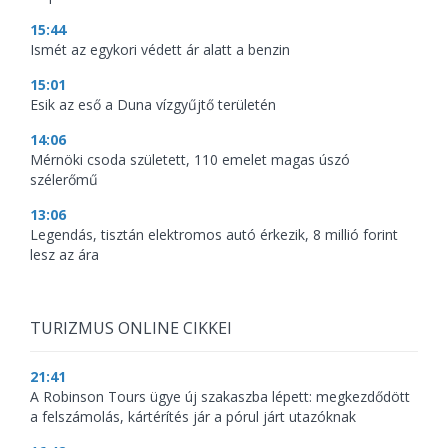
15:44
Ismét az egykori védett ár alatt a benzin
15:01
Esik az eső a Duna vízgyűjtő területén
14:06
Mérnöki csoda született, 110 emelet magas úszó
szélerőmű
13:06
Legendás, tisztán elektromos autó érkezik, 8 millió forint
lesz az ára
TURIZMUS ONLINE CIKKEI
21:41
A Robinson Tours ügye új szakaszba lépett: megkezdődött
a felszámolás, kártérítés jár a pórul járt utazóknak