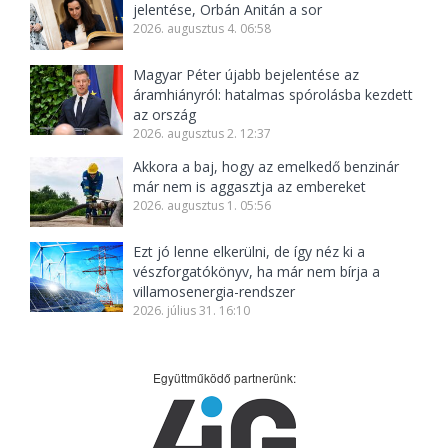
jelentése, Orbán Anitán a sor
2026. augusztus 4. 06:58
Magyar Péter újabb bejelentése az
áramhiányról: hatalmas spórolásba kezdett
az ország
2026. augusztus 2. 12:37
Akkora a baj, hogy az emelkedő benzinár
már nem is aggasztja az embereket
2026. augusztus 1. 05:56
Ezt jó lenne elkerülni, de így néz ki a
vészforgatókönyv, ha már nem bírja a
villamosenergia-rendszer
2026. július 31. 16:10
Együttműködő partnerünk: