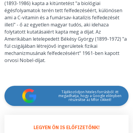
(1893-1986) kapta a kitüntetést "a biológiai
égésfolyamatok terén tett felfedezéséért, különösen
ami a C-vitamin és a fumársav-katalízis felfedezését
illeti" - ő az egyetlen magyar tudós, aki idehaza
folytatott kutatásaiért kapta meg a díjat. Az
Amerikában letelepedett Békésy György (1899-1972) "a
fül csigájában létrejövő ingerületek fizikai
mechanizmusának felfedezéséért" 1961-ben kapott
orvosi Nobel-díjat.
Tájékozódjon hiteles forrásból: itt
megadhatja, hogy a Google előnyben
részesítse az Mfor cikkeit!
LEGYEN ÖN IS ELŐFIZETŐNK!