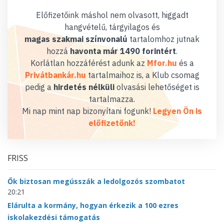
Előfizetőink máshol nem olvasott, higgadt
hangvételű, tárgyilagos és
magas szakmai színvonalú
tartalomhoz jutnak
hozzá
havonta már 1490 forintért
.
Korlátlan hozzáférést adunk az
Mfor.hu
és a
Privátbankár.hu
tartalmaihoz is, a Klub csomag
pedig a
hirdetés nélküli
olvasási lehetőséget is
tartalmazza.
Mi nap mint nap bizonyítani fogunk!
Legyen Ön is
előfizetőnk!
FRISS
Ők biztosan megússzák a ledolgozós szombatot
20:21
Elárulta a kormány, hogyan érkezik a 100 ezres
iskolakezdési támogatás