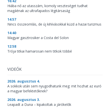
16:42
Hiába nő az utasszám, komoly veszteséget tudhat
magáénak az ultrafapados légitársaság
14:57
Nincs összeomlás, de új kihívásokkal küzd a hazai turizmus
14:40
Magyar gasztrosiker a Costa del Solon
12:58
Trója titkai hamarosan nem titkok többé
VIDEÓK
2026. augusztus 4.
A sokkok után sem nyugodhatunk meg: mit hozhat az euró
a magyar befektetőknek?
2026. augusztus 3.
Leapadt a Duna – kipakoltak a járókelők