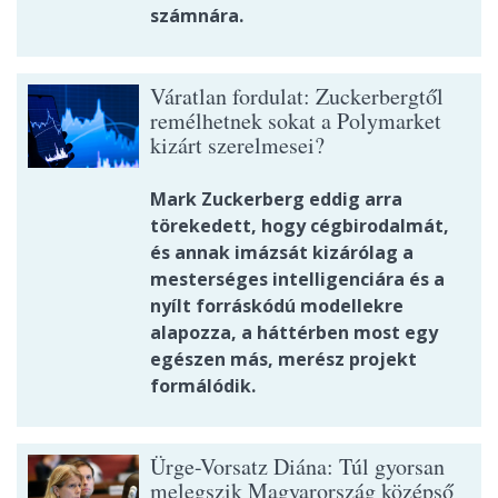
számnára.
Váratlan fordulat: Zuckerbergtől
remélhetnek sokat a Polymarket
kizárt szerelmesei?
Mark Zuckerberg eddig arra
törekedett, hogy cégbirodalmát,
és annak imázsát kizárólag a
mesterséges intelligenciára és a
nyílt forráskódú modellekre
alapozza, a háttérben most egy
egészen más, merész projekt
formálódik.
Ürge-Vorsatz Diána: Túl gyorsan
melegszik Magyarország középső