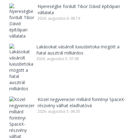
Nyereségbe fordult Tibor Dávid építőipari
vállalata
2026. augusztus 6. 08:19
Lakásokat vásárolt luxusbirtoka mögött a
fiatal ausztrál milliárdos
2026. augusztus 5. 07:08
Közel negyvenezer milliárd forintnyi SpaceX-
részvény válhat eladhatóvá
2026. augusztus 5. 06:35