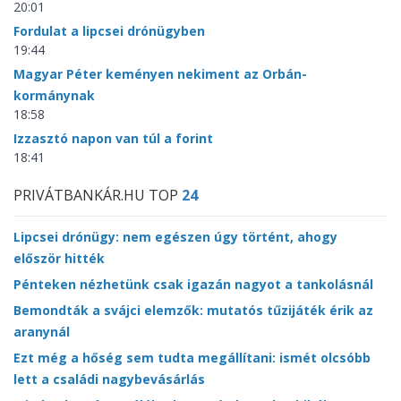
20:01
Fordulat a lipcsei drónügyben
19:44
Magyar Péter keményen nekiment az Orbán-
kormánynak
18:58
Izzasztó napon van túl a forint
18:41
PRIVÁTBANKÁR.HU TOP
24
Lipcsei drónügy: nem egészen úgy történt, ahogy
először hitték
Pénteken nézhetünk csak igazán nagyot a tankolásnál
Bemondták a svájci elemzők: mutatós tűzijáték érik az
aranynál
Ezt még a hőség sem tudta megállítani: ismét olcsóbb
lett a családi nagybevásárlás