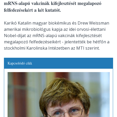
mRNS-alapú vakcinák kifejlesztését megalapozó
felfedezésekért a két kutatót.
Karikó Katalin magyar biokémikus és Drew Weissman
amerikai mikrobiológus kapja az idei orvosi-élettani
Nobel-díjat az mRNS-alapú vakcinák kifejlesztését
megalapozó felfedezéseikért - jelentették be hétfőn a
stockholmi Karolinska Intézetben az MTI szerint.
Kapcsolódó cikk