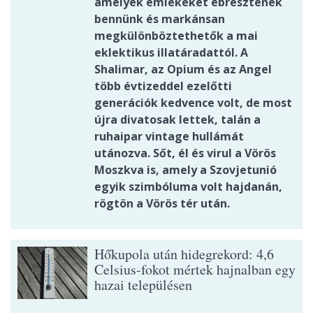
amelyek emlékeket ébresztenek
bennünk és markánsan
megkülönböztethetők a mai
eklektikus illatáradattól. A
Shalimar, az Opium és az Angel
több évtizeddel ezelőtti
generációk kedvence volt, de most
újra divatosak lettek, talán a
ruhaipar vintage hullámát
utánozva. Sőt, él és virul a Vörös
Moszkva is, amely a Szovjetunió
egyik szimbóluma volt hajdanán,
rögtön a Vörös tér után.
Hőkupola után hidegrekord: 4,6
Celsius-fokot mértek hajnalban egy
hazai településen