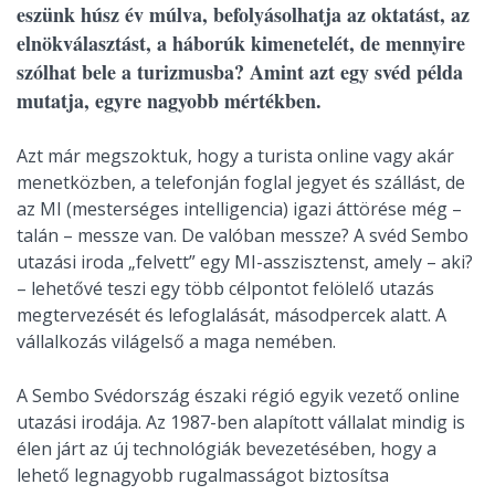
eszünk húsz év múlva, befolyásolhatja az oktatást, az
elnökválasztást, a háborúk kimenetelét, de mennyire
szólhat bele a turizmusba? Amint azt egy svéd példa
mutatja, egyre nagyobb mértékben.
Azt már megszoktuk, hogy a turista online vagy akár
menetközben, a telefonján foglal jegyet és szállást, de
az MI (mesterséges intelligencia) igazi áttörése még –
talán – messze van. De valóban messze? A svéd Sembo
utazási iroda „felvett” egy MI-asszisztenst, amely – aki?
– lehetővé teszi egy több célpontot felölelő utazás
megtervezését és lefoglalását, másodpercek alatt. A
vállalkozás világelső a maga nemében.
A Sembo Svédország északi régió egyik vezető online
utazási irodája. Az 1987-ben alapított vállalat mindig is
élen járt az új technológiák bevezetésében, hogy a
lehető legnagyobb rugalmasságot biztosítsa