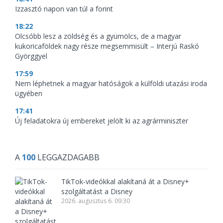
Izzasztó napon van túl a forint
18:22
Olcsóbb lesz a zöldség és a gyümölcs, de a magyar
kukoricaföldek nagy része megsemmisült – Interjú Raskó
Györggyel
17:59
Nem léphetnek a magyar hatóságok a külföldi utazási iroda
ügyében
17:41
Új feladatokra új embereket jelölt ki az agrárminiszter
A
100
LEGGAZDAGABB
TikTok-videókkal alakítaná át a Disney+
szolgáltatást a Disney
2026. augusztus 6. 09:30