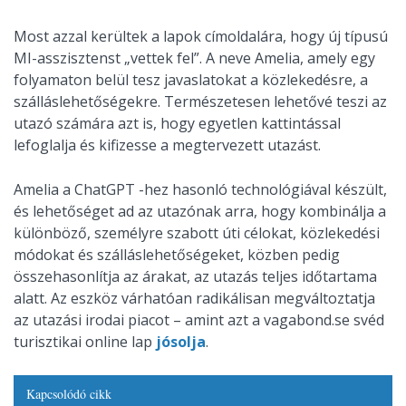
Most azzal kerültek a lapok címoldalára, hogy új típusú
MI-asszisztenst „vettek fel”. A neve Amelia, amely egy
folyamaton belül tesz javaslatokat a közlekedésre, a
szálláslehetőségekre. Természetesen lehetővé teszi az
utazó számára azt is, hogy egyetlen kattintással
lefoglalja és kifizesse a megtervezett utazást.
Amelia a ChatGPT -hez hasonló technológiával készült,
és lehetőséget ad az utazónak arra, hogy kombinálja a
különböző, személyre szabott úti célokat, közlekedési
módokat és szálláslehetőségeket, közben pedig
összehasonlítja az árakat, az utazás teljes időtartama
alatt. Az eszköz várhatóan radikálisan megváltoztatja
az utazási irodai piacot – amint azt a vagabond.se svéd
turisztikai online lap
jósolja
.
Kapcsolódó cikk