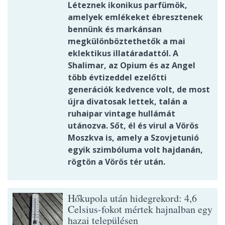
Léteznek ikonikus parfümök,
amelyek emlékeket ébresztenek
bennünk és markánsan
megkülönböztethetők a mai
eklektikus illatáradattól. A
Shalimar, az Opium és az Angel
több évtizeddel ezelőtti
generációk kedvence volt, de most
újra divatosak lettek, talán a
ruhaipar vintage hullámát
utánozva. Sőt, él és virul a Vörös
Moszkva is, amely a Szovjetunió
egyik szimbóluma volt hajdanán,
rögtön a Vörös tér után.
Hőkupola után hidegrekord: 4,6
Celsius-fokot mértek hajnalban egy
hazai településen