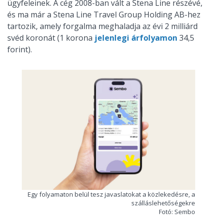
ügyfeleinek. A cég 2008-ban vált a Stena Line részévé,
és ma már a Stena Line Travel Group Holding AB-hez
tartozik, amely forgalma meghaladja az évi 2 milliárd
svéd koronát (1 korona
jelenlegi árfolyamon
34,5
forint).
Egy folyamaton belül tesz javaslatokat a közlekedésre, a
szálláslehetőségekre
Fotó: Sembo