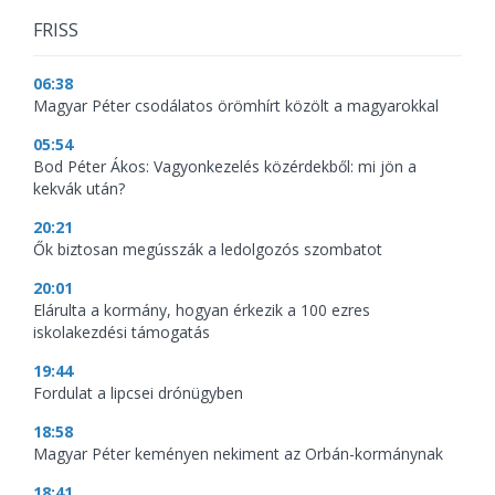
FRISS
06:38
Magyar Péter csodálatos örömhírt közölt a magyarokkal
05:54
Bod Péter Ákos: Vagyonkezelés közérdekből: mi jön a
kekvák után?
20:21
Ők biztosan megússzák a ledolgozós szombatot
20:01
Elárulta a kormány, hogyan érkezik a 100 ezres
iskolakezdési támogatás
19:44
Fordulat a lipcsei drónügyben
18:58
Magyar Péter keményen nekiment az Orbán-kormánynak
18:41