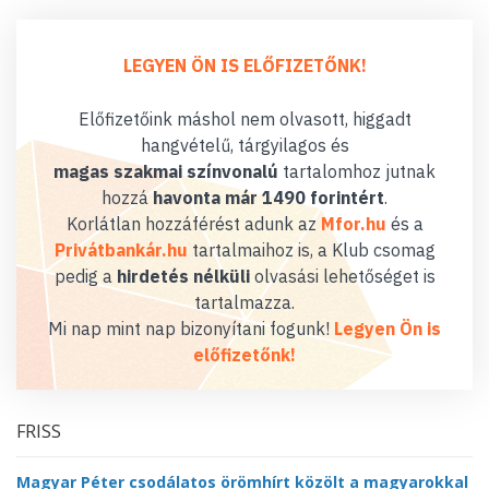
LEGYEN ÖN IS ELŐFIZETŐNK!
Előfizetőink máshol nem olvasott, higgadt
hangvételű, tárgyilagos és
magas szakmai színvonalú
tartalomhoz jutnak
hozzá
havonta már 1490 forintért
.
Korlátlan hozzáférést adunk az
Mfor.hu
és a
Privátbankár.hu
tartalmaihoz is, a Klub csomag
pedig a
hirdetés nélküli
olvasási lehetőséget is
tartalmazza.
Mi nap mint nap bizonyítani fogunk!
Legyen Ön is
előfizetőnk!
FRISS
Magyar Péter csodálatos örömhírt közölt a magyarokkal