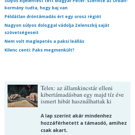
Súlyos kijelentést tett Magyar Péter: szerinte az Orbán-
kormány tudta, hogy baj van
Példátlan dróntámadás ért egy orosz régiót
Nagyon súlyos dologgal vádolja Zelenszkij saját
szövetségeseit
Nem volt meglepetés a paksi leállás
Kilenc centi: Paks megmenkült?
Telex: az államkincstár elleni
kibertámadásban egy majd tíz éve
ismert hibát használhattak ki
A lap szerint akár mindenhez
hozzáférhetett a támasdó, amihez
csak akart.