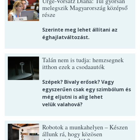
Ürge-Vorsatz Diána: Túl gyorsan
melegszik Magyarország középső
része
Szerinte meg lehet állítani az
éghajlatváltozást.
Talán nem is tudja: hemzsegnek
itthon ezek a csodaautók
Szépek? Bivaly erősek? Vagy
egyszerűen csak egy szimbólum és
még eljutni is alig lehet
velük valahová?
Robotok a munkahelyen – Készen
állunk rá, hogy közösen