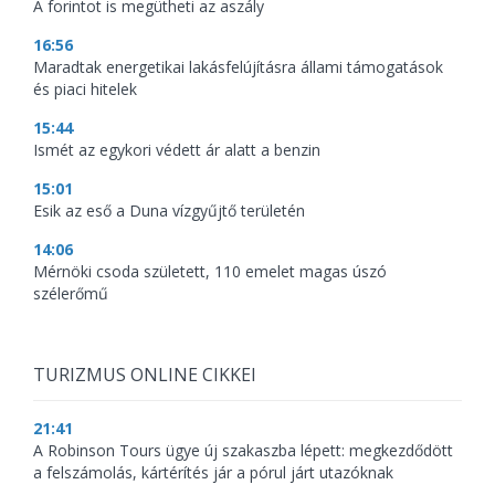
A forintot is megütheti az aszály
16:56
Maradtak energetikai lakásfelújításra állami támogatások
és piaci hitelek
15:44
Ismét az egykori védett ár alatt a benzin
15:01
Esik az eső a Duna vízgyűjtő területén
14:06
Mérnöki csoda született, 110 emelet magas úszó
szélerőmű
TURIZMUS ONLINE CIKKEI
21:41
A Robinson Tours ügye új szakaszba lépett: megkezdődött
a felszámolás, kártérítés jár a pórul járt utazóknak