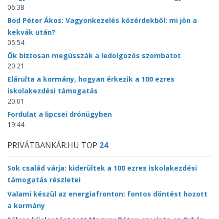
06:38
Bod Péter Ákos: Vagyonkezelés közérdekből: mi jön a
kekvák után?
05:54
Ők biztosan megússzák a ledolgozós szombatot
20:21
Elárulta a kormány, hogyan érkezik a 100 ezres
iskolakezdési támogatás
20:01
Fordulat a lipcsei drónügyben
19:44
PRIVÁTBANKÁR.HU TOP
24
Sok család várja: kiderültek a 100 ezres iskolakezdési
támogatás részletei
Valami készül az energiafronton: fontos döntést hozott
a kormány