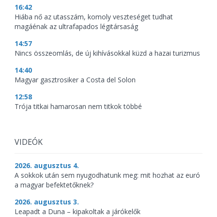
16:42
Hiába nő az utasszám, komoly veszteséget tudhat
magáénak az ultrafapados légitársaság
14:57
Nincs összeomlás, de új kihívásokkal küzd a hazai turizmus
14:40
Magyar gasztrosiker a Costa del Solon
12:58
Trója titkai hamarosan nem titkok többé
VIDEÓK
2026. augusztus 4.
A sokkok után sem nyugodhatunk meg: mit hozhat az euró
a magyar befektetőknek?
2026. augusztus 3.
Leapadt a Duna – kipakoltak a járókelők