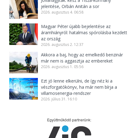
Jóváhagyták: kész a Tisza-kormány
jelentése, Orbán Anitán a sor
2026. augusztus 4. 06:58
Magyar Péter újabb bejelentése az
áramhiányról: hatalmas spórolásba kezdett
az ország
2026. augusztus 2. 12:37
Akkora a baj, hogy az emelkedő benzinár
már nem is aggasztja az embereket
2026. augusztus 1. 05:56
Ezt jó lenne elkerülni, de így néz ki a
vészforgatókönyv, ha már nem bírja a
villamosenergia-rendszer
2026. július 31. 16:10
Együttműködő partnerünk: