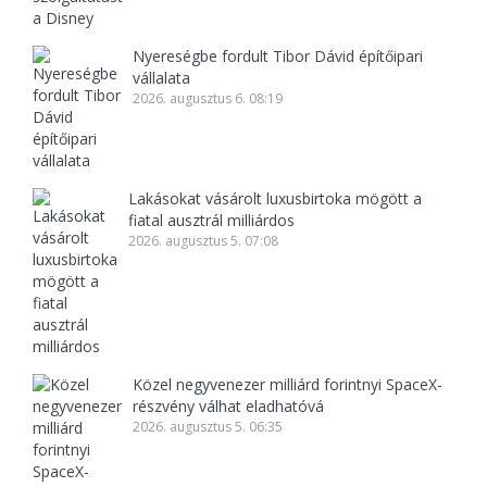
Nyereségbe fordult Tibor Dávid építőipari
vállalata
2026. augusztus 6. 08:19
Lakásokat vásárolt luxusbirtoka mögött a
fiatal ausztrál milliárdos
2026. augusztus 5. 07:08
Közel negyvenezer milliárd forintnyi SpaceX-
részvény válhat eladhatóvá
2026. augusztus 5. 06:35