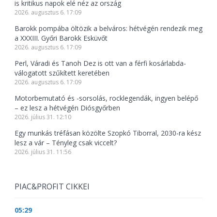
is kritikus napok elé néz az ország
2026. augusztus 6. 17:09
Barokk pompába öltözik a belváros: hétvégén rendezik meg
a XXXIII. Győri Barokk Esküvőt
2026. augusztus 6. 17:09
Perl, Váradi és Tanoh Dez is ott van a férfi kosárlabda-
válogatott szűkített keretében
2026. augusztus 6. 17:09
Motorbemutató és -sorsolás, rocklegendák, ingyen belépő
– ez lesz a hétvégén Diósgyőrben
2026. július 31. 12:10
Egy munkás tréfásan közölte Szopkó Tiborral, 2030-ra kész
lesz a vár – Tényleg csak viccelt?
2026. július 31. 11:56
PIAC&PROFIT CIKKEI
05:29