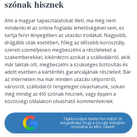
szónak hisznek
Ami a magyar tapasztalatokat illeti, ma még nem
mindenki él az online foglalás lehetőségével sem, ez
tartja fenn lényegében az utazási irodákat. Nagyobb,
drágább utak esetében, főleg az idősebb korosztály,
szereti személyesen megbeszélni a részleteket a
szakemberekkel, kikérdezni azokat a szállodákról, akik
már laktak ott, megbeszélni a szükséges biztosítás és
adott esetben a kártérítés garanciájának részleteit. Bár
az interneten ma már minden utazási célpontról,
városról, szállodáról rengeteget olvashatunk, sokan
még mindig az élő szónak hisznek, vagy éppen a
közösségi oldalakon olvasható kommenteknek.
Tájékozódjon hiteles forrásból: itt
megadhatja, hogy a Google előnyben
részesítse az Mfor cikkeit!