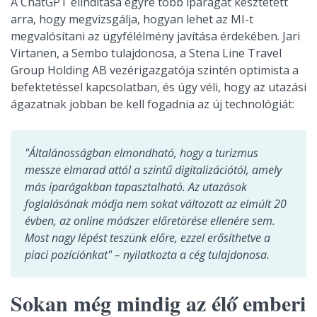
A ChatGPT elindítása egyre több iparágat késztetett
arra, hogy megvizsgálja, hogyan lehet az MI-t
megvalósítani az ügyfélélmény javítása érdekében. Jari
Virtanen, a Sembo tulajdonosa, a Stena Line Travel
Group Holding AB vezérigazgatója szintén optimista a
befektetéssel kapcsolatban, és úgy véli, hogy az utazási
ágazatnak jobban be kell fogadnia az új technológiát:
"Általánosságban elmondható, hogy a turizmus
messze elmarad attól a szintű digitalizációtól, amely
más iparágakban tapasztalható. Az utazások
foglalásának módja nem sokat változott az elmúlt 20
évben, az online módszer előretörése ellenére sem.
Most nagy lépést teszünk előre, ezzel erősíthetve a
piaci pozíciónkat" – nyilatkozta a cég tulajdonosa.
Sokan még mindig az élő emberi