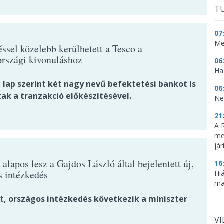
TU
07
Me
ssel közelebb kerülhetett a Tesco a
rszági kivonuláshoz
06
Haz
 lap szerint két nagy nevű befektetési bankot is
06
ak a tranzakció előkészítésével.
Ne
21
A 
me
já
alapos lesz a Gajdos László által bejelentett új,
16
s intézkedés
Hi
ma
dt, országos intézkedés következik a miniszter
V