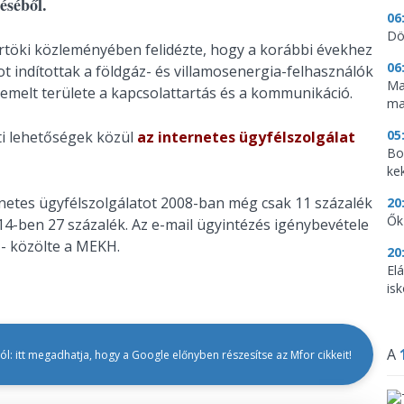
éséből.
06
Dö
örtöki közleményében felidézte, hogy a korábbi évekhez
06
ot indítottak a földgáz- és villamosenergia-felhasználók
Ma
emelt területe a kapcsolattartás és a kommunikáció.
ma
05
ti lehetőségek közül
az internetes ügyfélszolgálat
Bo
ke
rnetes ügyfélszolgálatot 2008-ban még csak 11 százalék
20
Ők
14-ben 27 százalék. Az e-mail ügyintézés igénybevétele
 - közölte a MEKH.
20
El
is
A
l: itt megadhatja, hogy a Google előnyben részesítse az Mfor cikkeit!