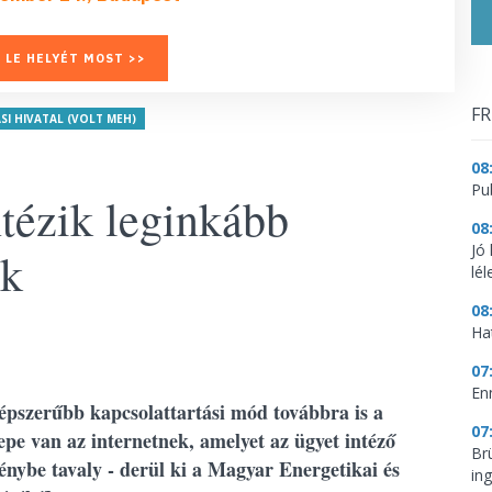
 LE HELYÉT MOST >>
FR
I HIVATAL (VOLT MEH)
08
Pu
tézik leginkább
08
Jó
ók
lé
08
Ha
07
En
épszerűbb kapcsolattartási mód továbbra is a
07
epe van az internetnek, amelyet az ügyet intéző
Br
énybe tavaly - derül ki a Magyar Energetikai és
in