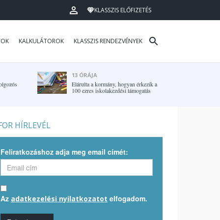
KLASSZIS ELŐFIZETÉS
TOK
KALKULÁTOROK
KLASSZIS RENDEZVÉNYEK
13 ÓRÁJA
olgozós
Elárulta a kormány, hogyan érkezik a
100 ezres iskolakezdési támogatás
OR HÍRLEVÉL
Feliratkozáshoz adja meg email címét:
Az
elfogadom.
adatkezelési nyilatkozatot