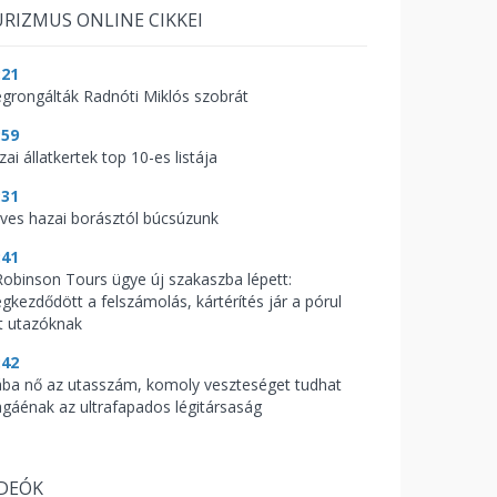
RIZMUS ONLINE CIKKEI
:21
grongálták Radnóti Miklós szobrát
:59
ai állatkertek top 10-es listája
:31
ves hazai borásztól búcsúzunk
:41
Robinson Tours ügye új szakaszba lépett:
gkezdődött a felszámolás, kártérítés jár a pórul
rt utazóknak
:42
ába nő az utasszám, komoly veszteséget tudhat
gáénak az ultrafapados légitársaság
IDEÓK