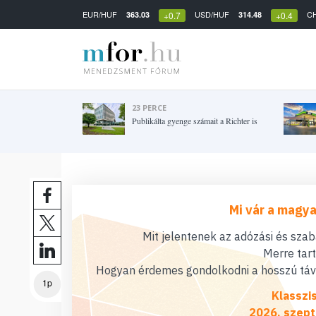
EUR/HUF
USD/HUF
C
363.03
314.48
+0.7
+0.4
23 PERCE
Publikálta gyenge számait a Richter is
Mi vár a magya
Mit jelentenek az adózási és sza
Merre tar
Hogyan érdemes gondolkodni a hosszú távú
1p
Klasszi
2026. szept