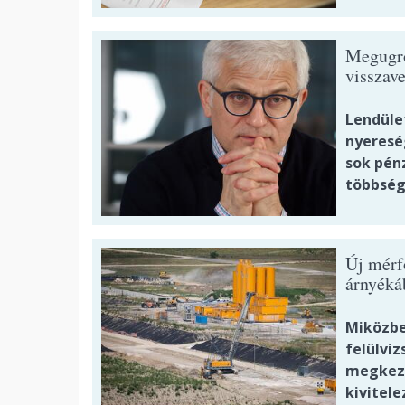
Megugrot
visszave
Lendüle
nyeresé
sok pénz
többség
Új mérf
árnyéká
Miközben
felülviz
megkezd
kivitele