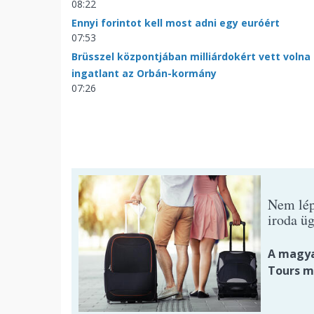
08:22
Ennyi forintot kell most adni egy euróért
07:53
Brüsszel központjában milliárdokért vett volna
ingatlant az Orbán-kormány
07:26
Nem lép
iroda ü
A magya
Tours m