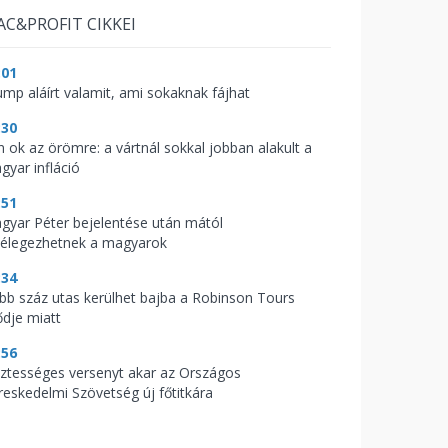
AC&PROFIT CIKKEI
:01
ump aláírt valamit, ami sokaknak fájhat
:30
n ok az örömre: a vártnál sokkal jobban alakult a
gyar infláció
:51
gyar Péter bejelentése után mától
llélegezhetnek a magyarok
:34
bb száz utas kerülhet bajba a Robinson Tours
ődje miatt
:56
sztességes versenyt akar az Országos
reskedelmi Szövetség új főtitkára