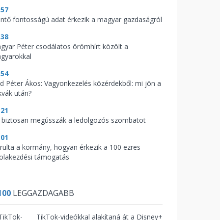
:57
ntő fontosságú adat érkezik a magyar gazdaságról
:38
gyar Péter csodálatos örömhírt közölt a
gyarokkal
:54
d Péter Ákos: Vagyonkezelés közérdekből: mi jön a
kvák után?
:21
 biztosan megússzák a ledolgozós szombatot
:01
árulta a kormány, hogyan érkezik a 100 ezres
kolakezdési támogatás
100
LEGGAZDAGABB
TikTok-videókkal alakítaná át a Disney+