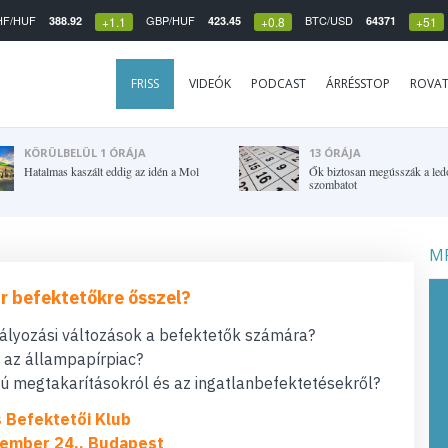
HF/HUF
GBP/HUF
BTC/USD
388.92
423.45
64371
+1.1
+0.8
+51
FRISS
VIDEÓK
PODCAST
ÁRRÉSSTOP
ROVA
KÖRÜLBELÜL 1 ÓRÁJA
13 ÓRÁJA
Hatalmas kaszált eddig az idén a Mol
Ők biztosan megússzák a led
szombatot
MF
r befektetőkre ősszel?
bályozási változások a befektetők számára?
t az állampapírpiac?
 megtakarításokról és az ingatlanbefektetésekről?
s Befektetői Klub
ember 24., Budapest