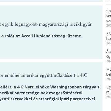
Sz
se
sz
z egyik legnagyobb magyarországi bicikligyár
202
KÁ
 a rolót az Accell Hunland tószegi üzeme.
ha
202
Át
Gy
202
Mo
tre emelné amerikai együttműködéseit a 4iG
be
202
ellért, a 4iG Nyrt. elnöke Washingtonban tárgyalt
Eg
ra 
merikai partnerségeinek megerősítéséről
202
ati szervekkel és stratégiai ipari partnereivel.