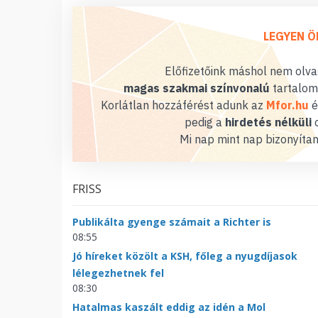
LEGYEN Ö
Előfizetőink máshol nem olvas
magas szakmai színvonalú
tartalom
Korlátlan hozzáférést adunk az
Mfor.hu
é
pedig a
hirdetés nélküli
o
Mi nap mint nap bizonyítan
FRISS
Publikálta gyenge számait a Richter is
08:55
Jó híreket közölt a KSH, főleg a nyugdíjasok
lélegezhetnek fel
08:30
Hatalmas kaszált eddig az idén a Mol