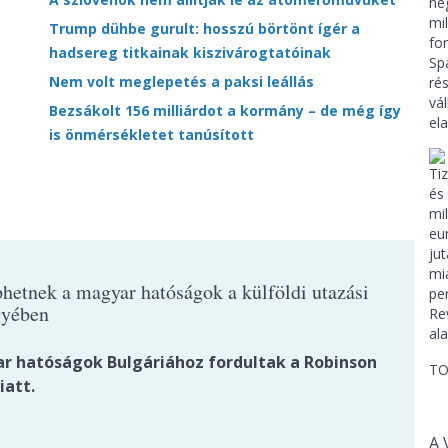
Trump dühbe gurult: hosszú börtönt ígér a
hadsereg titkainak kiszivárogtatóinak
Nem volt meglepetés a paksi leállás
Bezsákolt 156 milliárdot a kormány – de még így
is önmérsékletet tanúsított
hetnek a magyar hatóságok a külföldi utazási
gyében
r hatóságok Bulgáriához fordultak a Robinson
TO
iatt.
A 