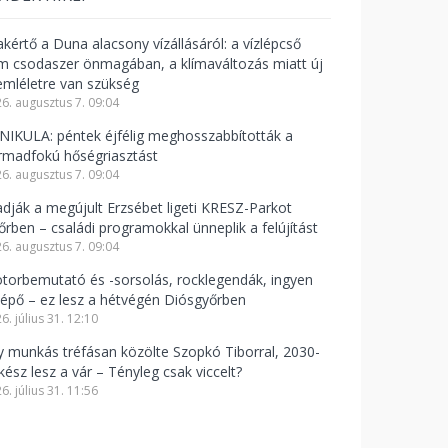
akértő a Duna alacsony vízállásáról: a vízlépcső
m csodaszer önmagában, a klímaváltozás miatt új
emléletre van szükség
6. augusztus 7. 09:04
NIKULA: péntek éjfélig meghosszabbították a
rmadfokú hőségriasztást
6. augusztus 7. 09:04
adják a megújult Erzsébet ligeti KRESZ-Parkot
őrben – családi programokkal ünneplik a felújítást
6. augusztus 7. 09:04
torbemutató és -sorsolás, rocklegendák, ingyen
lépő – ez lesz a hétvégén Diósgyőrben
6. július 31. 12:10
y munkás tréfásan közölte Szopkó Tiborral, 2030-
kész lesz a vár – Tényleg csak viccelt?
6. július 31. 11:56