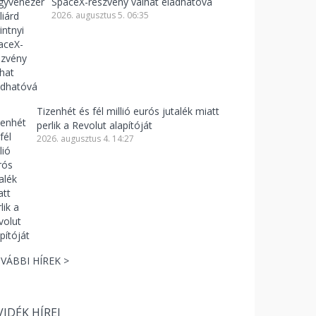
SpaceX-részvény válhat eladhatóvá
2026. augusztus 5. 06:35
Tizenhét és fél millió eurós jutalék miatt
perlik a Revolut alapítóját
2026. augusztus 4. 14:27
VÁBBI HÍREK >
VIDÉK HÍREI