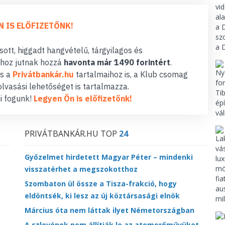
N IS ELŐFIZETŐNK!
ott, higgadt hangvételű, tárgyilagos és
hoz jutnak hozzá
havonta már 1490 forintért
.
s a
Privátbankár.hu
tartalmaihoz is, a Klub csomag
lvasási lehetőséget is tartalmazza.
i fogunk!
Legyen Ön is előfizetőnk!
PRIVÁTBANKÁR.HU TOP
24
Győzelmet hirdetett Magyar Péter – mindenki
visszatérhet a megszokotthoz
Szombaton ül össze a Tisza-frakció, hogy
eldöntsék, ki lesz az új köztársasági elnök
Március óta nem láttak ilyet Németországban
A szlovénok nem állítják le az atomerőművüket