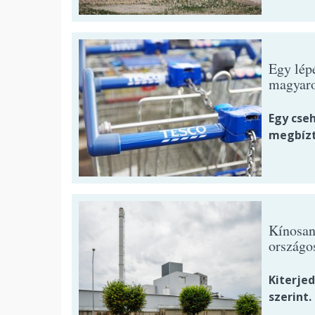
Egy lépé
magyaro
Egy cseh
megbízt
Kínosan 
országo
Kiterje
szerint.