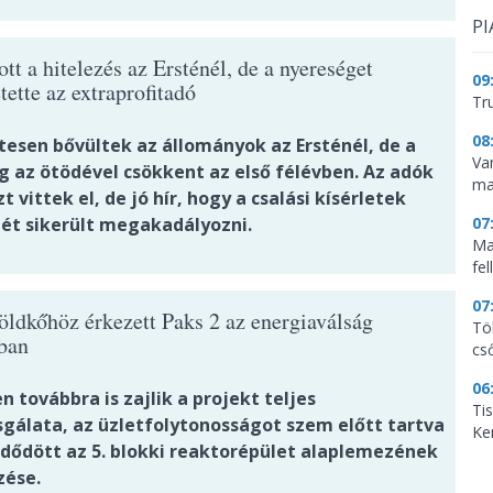
PI
t a hitelezés az Ersténél, de a nyereséget
09
tette az extraprofitadó
Tr
08
tesen bővültek az állományok az Ersténél, de a
Va
g az ötödével csökkent az első félévben. Az adók
ma
t vittek el, de jó hír, hogy a csalási kísérletek
ét sikerült megakadályozni.
07
Ma
fe
07
öldkőhöz érkezett Paks 2 az energiaválság
Tö
ban
cs
06
 továbbra is zajlik a projekt teljes
Ti
sgálata, az üzletfolytonosságot szem előtt tartva
Ke
ődött az 5. blokki reaktorépület alaplemezének
zése.