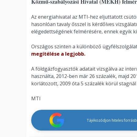
Közmű-szabályozási Hivatal (MEKH) felmér
Az energiahivatal az MTI-hez eljuttatott csüt
hasonlóan tavaly ősszel is kérdőíves vizsgálat
elégedettségének felmérésére, ennek egyik ki
Országos szinten a különböző ügyfélszolgála
megítélése a legjobb.
A földgázfogyasztók adatait vizsgálva az inte
használta, 2012-ben már 26 százalék, majd 20
korlátozott, 2009 óta 5 százalék körül stagnál
MTI
Tájékozódjon hiteles forrásbó