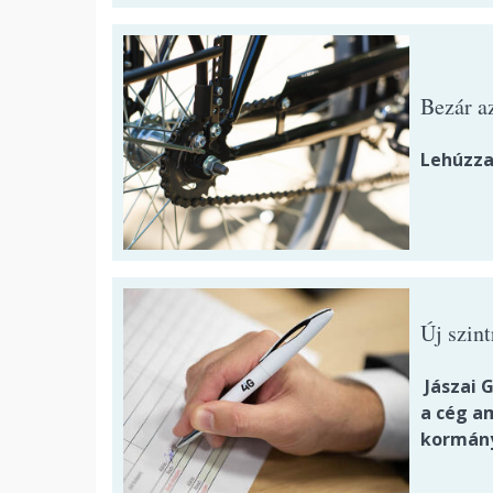
Bezár a
Lehúzza
Új szin
Jászai G
a cég a
kormányz