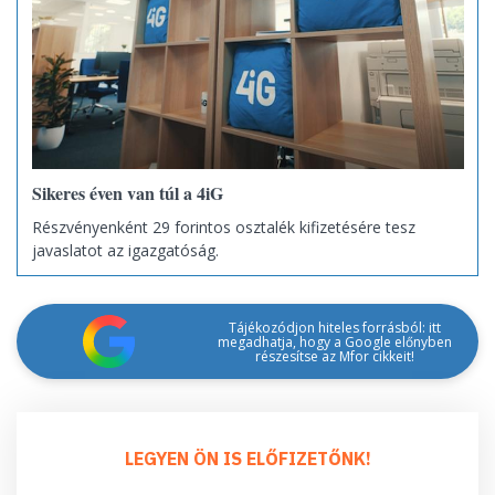
Sikeres éven van túl a 4iG
Részvényenként 29 forintos osztalék kifizetésére tesz
javaslatot az igazgatóság.
Tájékozódjon hiteles forrásból: itt
megadhatja, hogy a Google előnyben
részesítse az Mfor cikkeit!
LEGYEN ÖN IS ELŐFIZETŐNK!