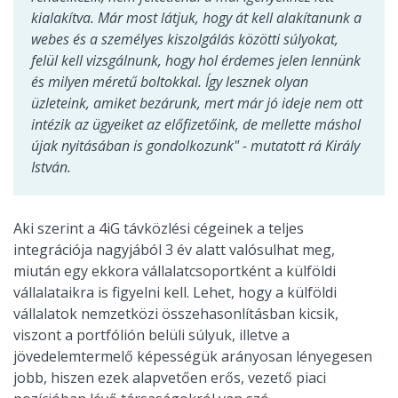
kialakítva. Már most látjuk, hogy át kell alakítanunk a
webes és a személyes kiszolgálás közötti súlyokat,
felül kell vizsgálnunk, hogy hol érdemes jelen lennünk
és milyen méretű boltokkal. Így lesznek olyan
üzleteink, amiket bezárunk, mert már jó ideje nem ott
intézik az ügyeiket az előfizetőink, de mellette máshol
újak nyitásában is gondolkozunk" - mutatott rá Király
István.
Aki szerint a 4iG távközlési cégeinek a teljes
integrációja nagyjából 3 év alatt valósulhat meg,
miután egy ekkora vállalatcsoportként a külföldi
vállalataikra is figyelni kell. Lehet, hogy a külföldi
vállalatok nemzetközi összehasonlításban kicsik,
viszont a portfólión belüli súlyuk, illetve a
jövedelemtermelő képességük arányosan lényegesen
jobb, hiszen ezek alapvetően erős, vezető piaci