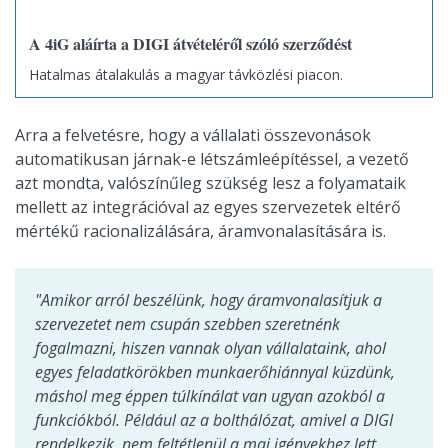
A 4iG aláírta a DIGI átvételéről szóló szerződést
Hatalmas átalakulás a magyar távközlési piacon.
Arra a felvetésre, hogy a vállalati összevonások
automatikusan járnak-e létszámleépítéssel, a vezető
azt mondta, valószínűleg szükség lesz a folyamataik
mellett az integrációval az egyes szervezetek eltérő
mértékű racionalizálására, áramvonalasítására is.
"Amikor arról beszélünk, hogy áramvonalasítjuk a
szervezetet nem csupán szebben szeretnénk
fogalmazni, hiszen vannak olyan vállalataink, ahol
egyes feladatkörökben munkaerőhiánnyal küzdünk,
máshol meg éppen túlkínálat van ugyan azokból a
funkciókból. Például az a bolthálózat, amivel a DIGI
rendelkezik, nem feltétlenül a mai igényekhez lett