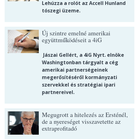
Lehúzza a rolót az Accell Hunland
tószegi üzeme.
Új szintre emelné amerikai
együttműködéseit a 4iG
Jászai Gellért, a 4iG Nyrt. elnöke
Washingtonban tárgyalt a cég
amerikai partnerségeinek
megerősítéséről kormányzati
szervekkel és stratégiai ipari
partnereivel.
Megugrott a hitelezés az Ersténél,
de a nyereséget visszavetette az
extraprofitadó