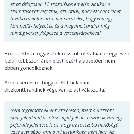
ez az átlagosan 12 százalékos emelés. Amikor a
számításokat végeztük, azt láttuk, hogy ezt nem lehet
tovább csinálni, arról nem beszélve, hogy van egy
kompetitív helyzet is, és a megemelt áraink még
mindig versenyképesek a versenytársakéval.
Hozzátette: a fogyasztók rosszul tolerálnának egy éven
belüli többszöri áremelést, ezért alapvetően nem
ebben gondolkoznak.
Arra a kérdésre, hogy
a DIGI-nek mint
diszkontbrandnek vége van-e, azt válaszolta:
Nem fogalmaznék ennyire élesen, mert a diszkont
nem feltétlenül az olcsóságot jelenti, a szónak van egy
pejoratív jelentése is az, hogy az rosszabb minőségű
vagy gyengébb, ami a mi esetünkben nem igaz. Az