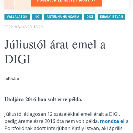
FOGLALJA LE HELYÉT MOST >>
VÁLLALATOK
4IG
ANTENNA HUNGÁRIA
DIGI
KIRÁLY ISTVÁN
2022. MÁJUS 23. 18:29
Júliustól árat emel a
DIGI
mfor.hu
Utoljára 2016-ban volt erre példa.
Júliustól átlagosan 12 százalékkal emeli árait a DIGI,
pedig áremelésre 2016 óta nem volt példa,
mondta el
a
Portfoliónak adott interjúban Király István, aki április