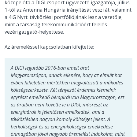
közepe óta a DIGI csoport ügyvezető igazgatója, július
1-től az Antenna Hungária irányítását veszi át, valamint
a 4iG Nyrt. távközlési portfóliójának lesz a vezetője,
mint a társaság telekommunikációért felelős
vezérigazgató-helyettese.
Az áremeléssel kapcsolatban kifejtette:
A DIGI legutóbb 2016-ban emelt árat
Magyarországon, annak ellenére, hogy az elmúlt hat
évben hihetetlen mértékben megváltozott a működés
költségszerkezete. Két tényezőt érdemes kiemelni:
egyrészt emelkedő bérspirál van Magyarországon, ezt
az áraiban nem követte le a DIGI, másrészt az
energiaárak is jelentősen emelkedtek, ami a
távközlésben nagyon komoly költséget jelent. A
bérköltségek és az energiaköltségek emelkedése
önmagában jóval nagyobb áremelést indokolna, mint