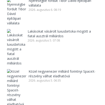
Nyereségbe fordult Tibor Dávid építőipari
vállalata
2026. augusztus 6. 08:19
Lakásokat vásárolt luxusbirtoka mögött a
fiatal ausztrál milliárdos
2026. augusztus 5. 07:08
Közel negyvenezer milliárd forintnyi SpaceX-
részvény válhat eladhatóvá
2026. augusztus 5. 06:35