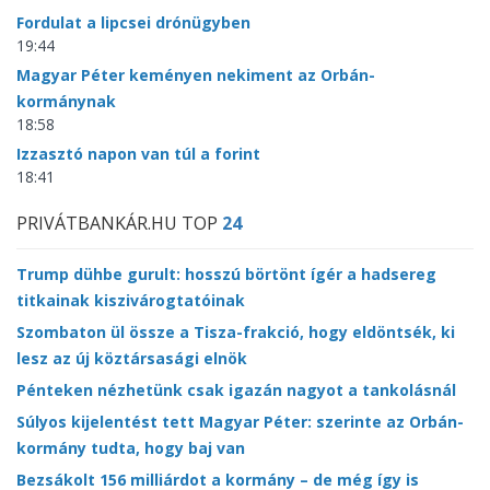
Fordulat a lipcsei drónügyben
19:44
Magyar Péter keményen nekiment az Orbán-
kormánynak
18:58
Izzasztó napon van túl a forint
18:41
PRIVÁTBANKÁR.HU TOP
24
Trump dühbe gurult: hosszú börtönt ígér a hadsereg
titkainak kiszivárogtatóinak
Szombaton ül össze a Tisza-frakció, hogy eldöntsék, ki
lesz az új köztársasági elnök
Pénteken nézhetünk csak igazán nagyot a tankolásnál
Súlyos kijelentést tett Magyar Péter: szerinte az Orbán-
kormány tudta, hogy baj van
Bezsákolt 156 milliárdot a kormány – de még így is