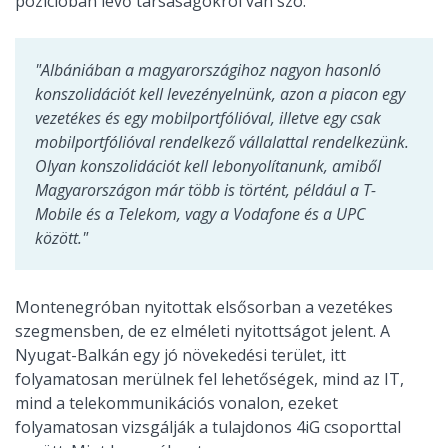
pozícióban lévő társaságokról van szó.
"Albániában a magyarországihoz nagyon hasonló
konszolidációt kell levezényelnünk, azon a piacon egy
vezetékes és egy mobilportfólióval, illetve egy csak
mobilportfólióval rendelkező vállalattal rendelkezünk.
Olyan konszolidációt kell lebonyolítanunk, amiből
Magyarországon már több is történt, például a T-
Mobile és a Telekom, vagy a Vodafone és a UPC
között."
Montenegróban nyitottak elsősorban a vezetékes
szegmensben, de ez elméleti nyitottságot jelent. A
Nyugat-Balkán egy jó növekedési terület, itt
folyamatosan merülnek fel lehetőségek, mind az IT,
mind a telekommunikációs vonalon, ezeket
folyamatosan vizsgálják a tulajdonos 4iG csoporttal