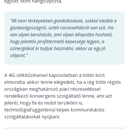
együtt. Mint hangsúlyozta,
"Mi nem térképekben gondolkodunk, sokkal inkább a
gazdaságosságról, üzleti racionalitásról van szó. Ha
van olyan beruházás, ami olyan állapotba hozható,
hogy jelentős profittermelő képessége legyen, a
szinergiákat ki tudjuk használni, akkor az egy jó
célpont."
A 4iG célkitűzéseivel kapcsolatban a többi közt
elmondta: akkor lenne elégedett, ha a cég több régiós
országban meghatározó piaci részesedéssel
rendelkező konvergens szolgáltató lenne, ami azt
jelenti, hogy fix és mobil területen is,
technológiafüggetlenül képes kommunikációs
szolgáltatásokat nyújtani.