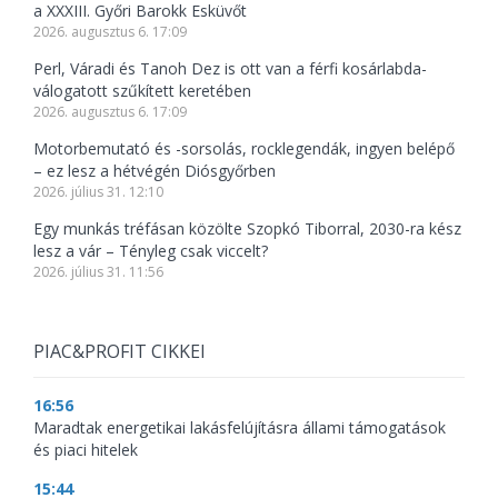
a XXXIII. Győri Barokk Esküvőt
2026. augusztus 6. 17:09
Perl, Váradi és Tanoh Dez is ott van a férfi kosárlabda-
válogatott szűkített keretében
2026. augusztus 6. 17:09
Motorbemutató és -sorsolás, rocklegendák, ingyen belépő
– ez lesz a hétvégén Diósgyőrben
2026. július 31. 12:10
Egy munkás tréfásan közölte Szopkó Tiborral, 2030-ra kész
lesz a vár – Tényleg csak viccelt?
2026. július 31. 11:56
PIAC&PROFIT CIKKEI
16:56
Maradtak energetikai lakásfelújításra állami támogatások
és piaci hitelek
15:44