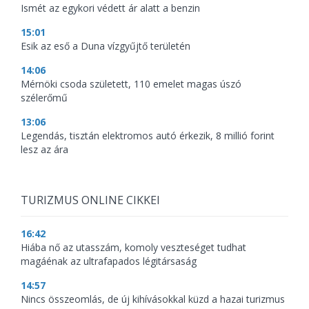
Ismét az egykori védett ár alatt a benzin
15:01
Esik az eső a Duna vízgyűjtő területén
14:06
Mérnöki csoda született, 110 emelet magas úszó
szélerőmű
13:06
Legendás, tisztán elektromos autó érkezik, 8 millió forint
lesz az ára
TURIZMUS ONLINE CIKKEI
16:42
Hiába nő az utasszám, komoly veszteséget tudhat
magáénak az ultrafapados légitársaság
14:57
Nincs összeomlás, de új kihívásokkal küzd a hazai turizmus