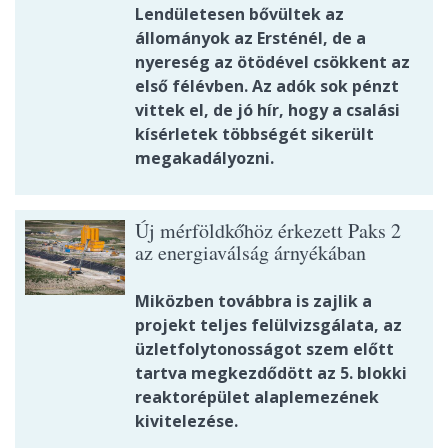
Lendületesen bővültek az
állományok az Ersténél, de a
nyereség az ötödével csökkent az
első félévben. Az adók sok pénzt
vittek el, de jó hír, hogy a csalási
kísérletek többségét sikerült
megakadályozni.
Új mérföldkőhöz érkezett Paks 2
az energiaválság árnyékában
Miközben továbbra is zajlik a
projekt teljes felülvizsgálata, az
üzletfolytonosságot szem előtt
tartva megkezdődött az 5. blokki
reaktorépület alaplemezének
kivitelezése.