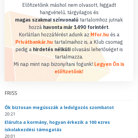
Előfizetőink máshol nem olvasott, higgadt
hangvételű, tárgyilagos és
magas szakmai színvonalú
tartalomhoz jutnak
hozzá
havonta már 1490 forintért
.
Korlátlan hozzáférést adunk az
Mfor.hu
és a
Privátbankár.hu
tartalmaihoz is, a Klub csomag
pedig a
hirdetés nélküli
olvasási lehetőséget is
tartalmazza.
Mi nap mint nap bizonyítani fogunk!
Legyen Ön is
előfizetőnk!
FRISS
Ők biztosan megússzák a ledolgozós szombatot
20:21
Elárulta a kormány, hogyan érkezik a 100 ezres
iskolakezdési támogatás
20:01