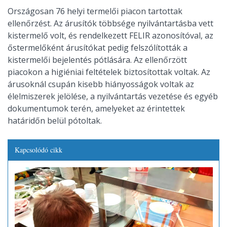
Országosan 76 helyi termelői piacon tartottak
ellenőrzést. Az árusítók többsége nyilvántartásba vett
kistermelő volt, és rendelkezett FELIR azonosítóval, az
őstermelőként árusítókat pedig felszólították a
kistermelői bejelentés pótlására. Az ellenőrzött
piacokon a higiéniai feltételek biztosítottak voltak. Az
árusoknál csupán kisebb hiányosságok voltak az
élelmiszerek jelölése, a nyilvántartás vezetése és egyéb
dokumentumok terén, amelyeket az érintettek
határidőn belül pótoltak.
Kapcsolódó cikk