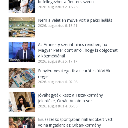
befellegezhet a Reuters szerint
2026. augusztus 2. 16:26
Nem a véletlen műve volt a paksi leállás
2026. augusztus 6. 13:21
Az Amnesty szerint nincs rendben, ha
Magyar Péter dönt arról, hogy ki dolgozhat
a közmédiánál
2026. augusztus 5. 17:17
Ennyiért vesztegetik az eurót csütörtök
reggel
2026. augusztus 6. 07:08
Jóváhagyták: kész a Tisza-kormány
jelentése, Orbán Anitán a sor
2026. augusztus 4. 06:58
Brüsszel központjában milliárdokért vett
volna ingatlant az Orbán-kormány