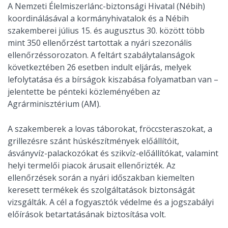
A Nemzeti Élelmiszerlánc-biztonsági Hivatal (Nébih)
koordinálásával a kormányhivatalok és a Nébih
szakemberei július 15. és augusztus 30. között több
mint 350 ellenőrzést tartottak a nyári szezonális
ellenőrzéssorozaton. A feltárt szabálytalanságok
következtében 26 esetben indult eljárás, melyek
lefolytatása és a bírságok kiszabása folyamatban van –
jelentette be pénteki közleményében az
Agrárminisztérium (AM).
A szakemberek a lovas táborokat, fröccsteraszokat, a
grillezésre szánt húskészítmények előállítóit,
ásványvíz-palackozókat és szikvíz-előállítókat, valamint
helyi termelői piacok árusait ellenőrizték. Az
ellenőrzések során a nyári időszakban kiemelten
keresett termékek és szolgáltatások biztonságát
vizsgálták. A cél a fogyasztók védelme és a jogszabályi
előírások betartatásának biztosítása volt.