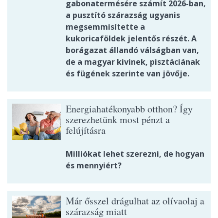
gabonatermésére számít 2026-ban,
a pusztító szárazság ugyanis
megsemmisítette a
kukoricaföldek jelentős részét. A
borágazat állandó válságban van,
de a magyar kivinek, pisztáciának
és fügének szerinte van jövője.
Energiahatékonyabb otthon? Így
szerezhetünk most pénzt a
felújításra
Milliókat lehet szerezni, de hogyan
és mennyiért?
Már ősszel drágulhat az olívaolaj a
szárazság miatt