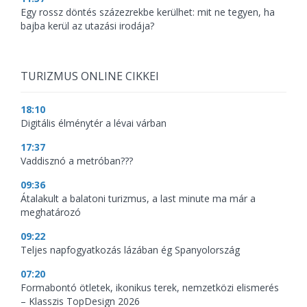
Egy rossz döntés százezrekbe kerülhet: mit ne tegyen, ha
bajba kerül az utazási irodája?
TURIZMUS ONLINE CIKKEI
18:10
Digitális élménytér a lévai várban
17:37
Vaddisznó a metróban???
09:36
Átalakult a balatoni turizmus, a last minute ma már a
meghatározó
09:22
Teljes napfogyatkozás lázában ég Spanyolország
07:20
Formabontó ötletek, ikonikus terek, nemzetközi elismerés
– Klasszis TopDesign 2026