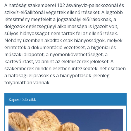
A hatóság szakemberei 102 ásványvíz-palackozónál és
szikvíz-előállítónál végeztek ellenőrzéseket. A legtöbb
létesítmény megfelelt a jogszabályi előírásoknak, a
dolgozók egészségügyi alkalmassága is igazolt volt,
súlyos hiányosságot nem tártak fel az ellenőrzések.
Néhány üzemben akadtak csak hiányosságok, melyek
érintették a dokumentáció vezetését, a higiéniai és
műszaki állapotot, a nyomonkövethetőséget, a
kártevőirtást, valamint az élelmiszerek jelölését. A
szakemberek minden esetben intézkedtek: hét esetben
a hatósági eljárások és a hiánypótlások jelenleg
folyamatban vannak.
Kapcsolódó cikk