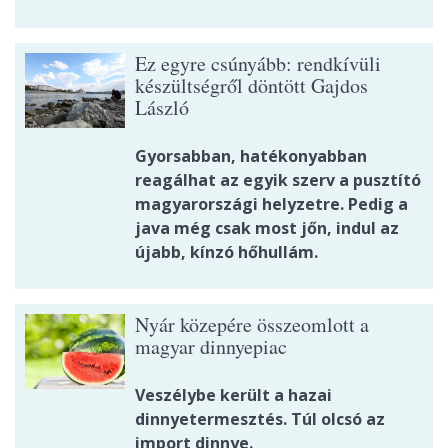
Ez egyre csúnyább: rendkívüli
készültségről döntött Gajdos
László
Gyorsabban, hatékonyabban
reagálhat az egyik szerv a pusztító
magyarországi helyzetre. Pedig a
java még csak most jőn, indul az
újabb, kínzó hőhullám.
Nyár közepére összeomlott a
magyar dinnyepiac
Veszélybe került a hazai
dinnyetermesztés. Túl olcsó az
import dinnye.