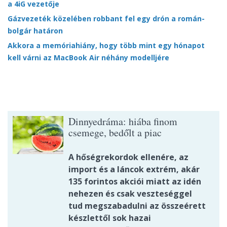
a 4iG vezetője
Gázvezeték közelében robbant fel egy drón a román-
bolgár határon
Akkora a memóriahiány, hogy több mint egy hónapot
kell várni az MacBook Air néhány modelljére
Dinnyedráma: hiába finom
csemege, bedőlt a piac
A hőségrekordok ellenére, az
import és a láncok extrém, akár
135 forintos akciói miatt az idén
nehezen és csak veszteséggel
tud megszabadulni az összeérett
készlettől sok hazai