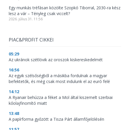
Egy munkás tréfásan közölte Szopkó Tiborral, 2030-ra kész
lesz a vár – Tényleg csak viccelt?
2026. július 31. 11:56
PIAC&PROFIT CIKKEI
05:29
Az ukránok szétlövik az oroszok kiskereskedelmét
16:56
Az egyik szélsőségből a másikba fordulnak a magyar
befektetők, és még csak most indulunk el az euró felé
14:12
A Ryanair behúzza a féket a Mol által kiszemelt szerbiai
kőolajfinomító miatt
13:48
A papírforma győzött a Tisza Párt államfőjelölésén
11:57