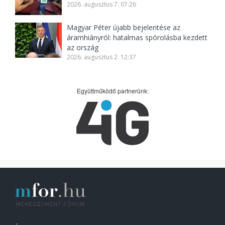
2026. augusztus 7. 07:26
Magyar Péter újabb bejelentése az
áramhiányról: hatalmas spórolásba kezdett
az ország
2026. augusztus 2. 12:37
Együttműködő partnerünk: