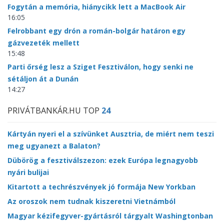
Fogytán a memória, hiánycikk lett a MacBook Air
16:05
Felrobbant egy drón a román-bolgár határon egy
gázvezeték mellett
15:48
Parti őrség lesz a Sziget Fesztiválon, hogy senki ne
sétáljon át a Dunán
14:27
PRIVÁTBANKÁR.HU TOP
24
Kártyán nyeri el a szívünket Ausztria, de miért nem teszi
meg ugyanezt a Balaton?
Dübörög a fesztiválszezon: ezek Európa legnagyobb
nyári bulijai
Kitartott a techrészvények jó formája New Yorkban
Az oroszok nem tudnak kiszeretni Vietnámból
Magyar kézifegyver-gyártásról tárgyalt Washingtonban