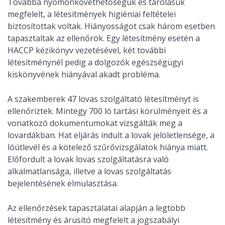
Továbbá nyomonkövethetőségük és tárolásuk
megfelelt, a létesítmények higiéniai feltételei
biztosítottak voltak. Hiányosságot csak három esetben
tapasztaltak az ellenőrök. Egy létesítmény esetén a
HACCP kézikönyv vezetésével, két további
létesítménynél pedig a dolgozók egészségügyi
kiskönyvének hiányával akadt probléma.
A szakemberek 47 lovas szolgáltató létesítményt is
ellenőriztek. Mintegy 700 ló tartási körülményeit és a
vonatkozó dokumentumokat vizsgálták meg a
lovardákban. Hat eljárás indult a lovak jelöletlensége, a
lóútlevél és a kötelező szűrővizsgálatok hiánya miatt.
Előfordult a lovak lovas szolgáltatásra való
alkalmatlansága, illetve a lovas szolgáltatás
bejelentésének elmulasztása.
Az ellenőrzések tapasztalatai alapján a legtöbb
létesítmény és árusító megfelelt a jogszabályi