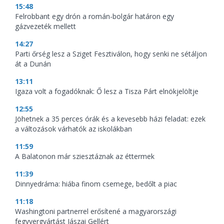
15:48
Felrobbant egy drón a román-bolgár határon egy
gázvezeték mellett
14:27
Parti őrség lesz a Sziget Fesztiválon, hogy senki ne sétáljon
át a Dunán
13:11
Igaza volt a fogadóknak: Ő lesz a Tisza Párt elnökjelöltje
12:55
Jöhetnek a 35 perces órák és a kevesebb házi feladat: ezek
a változások várhatók az iskolákban
11:59
A Balatonon már sziesztáznak az éttermek
11:39
Dinnyedráma: hiába finom csemege, bedőlt a piac
11:18
Washingtoni partnerrel erősítené a magyarországi
fegyvergyártást Jászai Gellért