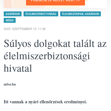
FOGLALJA LE HELYÉT MOST >>
AGRÁRIUM
ÉLELMISZERBIZTONSÁG
ÉLELMISZERIPAR, AGRÁRIUM
NÉBIH
2025. SZEPTEMBER 12. 11:38
Súlyos dolgokat talált az
élelmiszerbiztonsági
hivatal
mfor.hu
Itt vannak a nyári ellenőrzések eredményei.