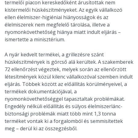
termelői piacon kereskedőként árusítottak nem
kistermelői húskészítményeket. Az egyik vállalkozó
ellen élelmiszer-higiéniai hiányosságok és az
élelmiszerek nem megfelelő tárolása, illetve a
nyomonkövethetőség hiánya miatt indult eljárás –
ismertette a minisztérium.
A nyár kedvelt termékei, a grillezésre szánt
húskészítmények is górcső alá kerültek. A szakemberek
72 ellenőrzést végeztek, melyek során az ellenőrzött
létesítmények közül kilenc vállalkozóval szemben indult
eljárás. Többek között az előállítás körülményeivel, a
termékek dokumentációjával, a
nyomonkövethetőséggel tapasztaltak problémákat.
Engedély nélküli előállítás és súlyos élelmiszerlánc-
biztonsági problémák miatt több mint 1,3 tonna
terméket vontak ki a forgalomból és semmisítettek
meg – derül ki az összegzésből.