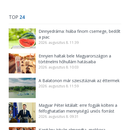
TOP
24
Dinnyedráma: hiába finom csemege, bedőlt
a piac
2026. augusztus 8. 11:39
Ennyien haltak bele Magyarországon a
történelmi hőhullám hatásaiba
2026. augusztus 8. 10:03
A Balatonon már sziesztáznak az éttermek
2026. augusztus 8. 11:59
Magyar Péter kitálalt: erre fogják költeni a
felfoghatatlan mennyiségű uniós forrást
2026. augusztus 8. 09:31
Kapitány István elmondta, mekkora