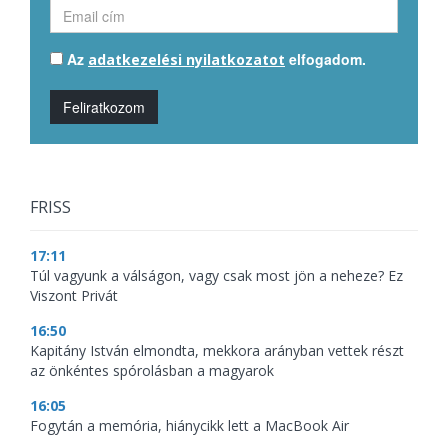
Az
elfogadom.
adatkezelési nyilatkozatot
Feliratkozom
FRISS
17:11
Túl vagyunk a válságon, vagy csak most jön a neheze? Ez
Viszont Privát
16:50
Kapitány István elmondta, mekkora arányban vettek részt
az önkéntes spórolásban a magyarok
16:05
Fogytán a memória, hiánycikk lett a MacBook Air