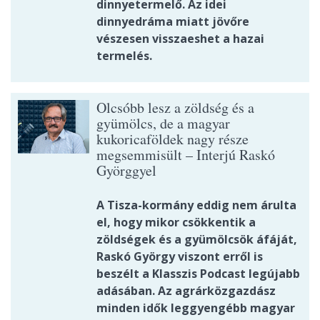
dinnyetermelő. Az idei
dinnyedráma miatt jövőre
vészesen visszaeshet a hazai
termelés.
Olcsóbb lesz a zöldség és a
gyümölcs, de a magyar
kukoricaföldek nagy része
megsemmisült – Interjú Raskó
Györggyel
A Tisza-kormány eddig nem árulta
el, hogy mikor csökkentik a
zöldségek és a gyümölcsök áfáját,
Raskó György viszont erről is
beszélt a Klasszis Podcast legújabb
adásában. Az agrárközgazdász
minden idők leggyengébb magyar