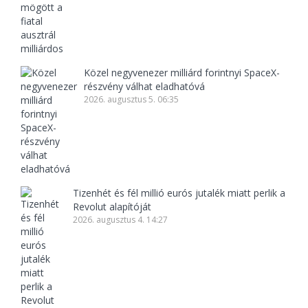
Közel negyvenezer milliárd forintnyi SpaceX-
részvény válhat eladhatóvá
2026. augusztus 5. 06:35
Tizenhét és fél millió eurós jutalék miatt perlik a
Revolut alapítóját
2026. augusztus 4. 14:27