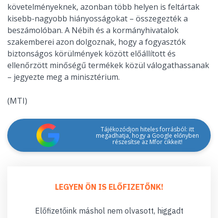
követelményeknek, azonban több helyen is feltártak
kisebb-nagyobb hiányosságokat – összegezték a
beszámolóban. A Nébih és a kormányhivatalok
szakemberei azon dolgoznak, hogy a fogyasztók
biztonságos körülmények között előállított és
ellenőrzött minőségű termékek közül válogathassanak
– jegyezte meg a minisztérium.
(MTI)
Tájékozódjon hiteles forrásból: itt
megadhatja, hogy a Google előnyben
részesítse az Mfor cikkeit!
LEGYEN ÖN IS ELŐFIZETŐNK!
Előfizetőink máshol nem olvasott, higgadt