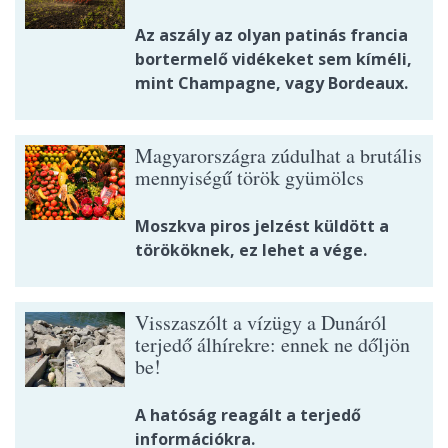
Az aszály az olyan patinás francia
bortermelő vidékeket sem kíméli,
mint Champagne, vagy Bordeaux.
Magyarországra zúdulhat a brutális
mennyiségű török gyümölcs
Moszkva piros jelzést küldött a
törököknek, ez lehet a vége.
Visszaszólt a vízügy a Dunáról
terjedő álhírekre: ennek ne dőljön
be!
A hatóság reagált a terjedő
információkra.