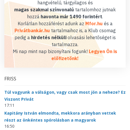
hangvételű, tárgyilagos és
magas szakmai színvonalú
tartalomhoz jutnak
hozzá
havonta már 1490 forintért
.
Korlátlan hozzáférést adunk az
Mfor.hu
és a
Privátbankár.hu
tartalmaihoz is, a Klub csomag
pedig a
hirdetés nélküli
olvasási lehetőséget is
tartalmazza.
Mi nap mint nap bizonyítani fogunk!
Legyen Ön is
előfizetőnk!
FRISS
Túl vagyunk a válságon, vagy csak most jön a neheze? Ez
Viszont Privát
17:11
Kapitány István elmondta, mekkora arányban vettek
részt az önkéntes spórolásban a magyarok
16:50