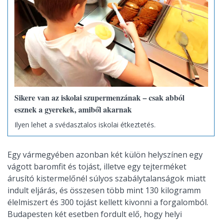
Sikere van az iskolai szupermenzának – csak abból
esznek a gyerekek, amiből akarnak
Ilyen lehet a svédasztalos iskolai étkeztetés.
Egy vármegyében azonban két külön helyszínen egy
vágott baromfit és tojást, illetve egy tejterméket
árusító kistermelőnél súlyos szabálytalanságok miatt
indult eljárás, és összesen több mint 130 kilogramm
élelmiszert és 300 tojást kellett kivonni a forgalomból.
Budapesten két esetben fordult elő, hogy helyi