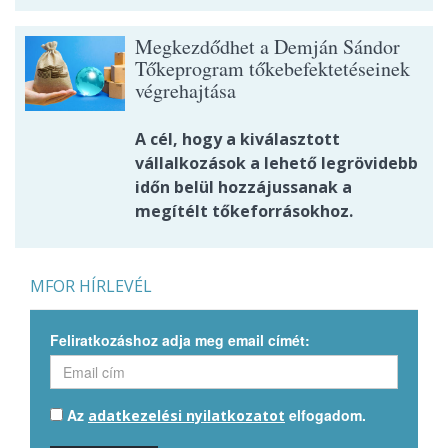
Megkezdődhet a Demján Sándor
Tőkeprogram tőkebefektetéseinek
végrehajtása
A cél, hogy a kiválasztott
vállalkozások a lehető legrövidebb
időn belül hozzájussanak a
megítélt tőkeforrásokhoz.
MFOR HÍRLEVÉL
Feliratkozáshoz adja meg email címét:
Az
elfogadom.
adatkezelési nyilatkozatot