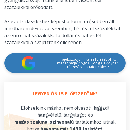
gyengült, a svájci frank ellenében viszont 0,5
százalékkal erősödött.
Az év eleji kezdéshez képest a forint erősebben áll
mindhárom devizával szemben, hét és fél százalékkal
az euró, hat százalékkal a dollár és hat és fél
százalékkal a svájci frank ellenében.
Tájékozódjon hiteles forrásból: itt
megadhatja, hogy a Google előnyben
részesítse az Mfor cikkeit!
LEGYEN ÖN IS ELŐFIZETŐNK!
Előfizetőink máshol nem olvasott, higgadt
hangvételű, tárgyilagos és
magas szakmai színvonalú
tartalomhoz jutnak
hozzá
havonta már 1490 forintért
.