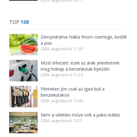
2026. augusztus 9. 09:17
TOP
168
Dinnyedráma: hiába finom csemege, bedőlt
a piac
2026. augusztus 8. 11:39
Most érkezett: ezek az árak jelenhetnek
meg holnap a benzinkutak kijelzőin
2026. augusztus 4. 11:24
Pénteken jön csak az igazi buli a
benzinkutakon
2026. augusztus 6. 12:44
Nem a véletlen műve volt a paksi leállás
2026. augusztus 6. 13:21