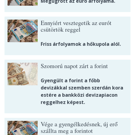
Megugrott az euró árfolyama.
Ennyiért vesztegetik az eurót
csütörtök reggel
Friss árfolyamok a hőkupola alól.
Szomorú napot zárt a forint
Gyengült a forint a főbb
devizákkal szemben szerdán kora
estére a bankközi devizapiacon
reggelhez képest.
Vége a gyengélkedésnek, új erő
szállta meg a forintot