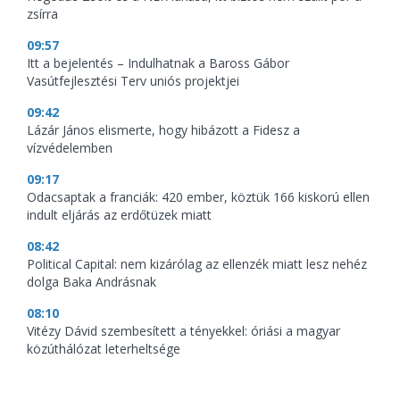
zsírra
09:57
Itt a bejelentés – Indulhatnak a Baross Gábor
Vasútfejlesztési Terv uniós projektjei
09:42
Lázár János elismerte, hogy hibázott a Fidesz a
vízvédelemben
09:17
Odacsaptak a franciák: 420 ember, köztük 166 kiskorú ellen
indult eljárás az erdőtüzek miatt
08:42
Political Capital: nem kizárólag az ellenzék miatt lesz nehéz
dolga Baka Andrásnak
08:10
Vitézy Dávid szembesített a tényekkel: óriási a magyar
közúthálózat leterheltsége