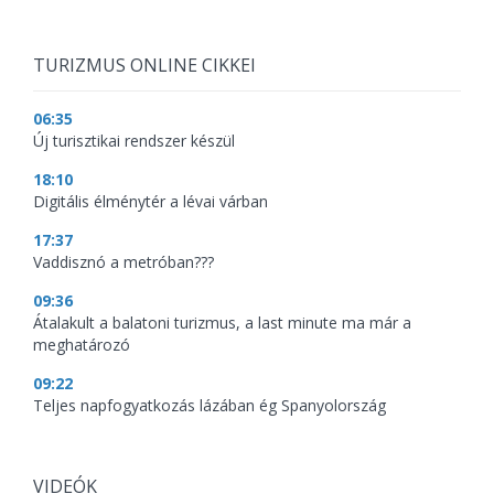
TURIZMUS ONLINE CIKKEI
06:35
Új turisztikai rendszer készül
18:10
Digitális élménytér a lévai várban
17:37
Vaddisznó a metróban???
09:36
Átalakult a balatoni turizmus, a last minute ma már a
meghatározó
09:22
Teljes napfogyatkozás lázában ég Spanyolország
VIDEÓK