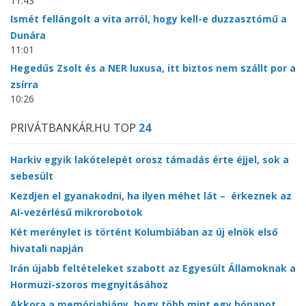
11:43
Ismét fellángolt a vita arról, hogy kell-e duzzasztómű a
Dunára
11:01
Hegedűs Zsolt és a NER luxusa, itt biztos nem szállt por a
zsírra
10:26
PRIVÁTBANKÁR.HU TOP
24
Harkiv egyik lakótelepét orosz támadás érte éjjel, sok a
sebesült
Kezdjen el gyanakodni, ha ilyen méhet lát – érkeznek az
AI-vezérlésű mikrorobotok
Két merénylet is történt Kolumbiában az új elnök első
hivatali napján
Irán újabb feltételeket szabott az Egyesült Államoknak a
Hormuzi-szoros megnyitásához
Akkora a memóriahiány, hogy több mint egy hónapot