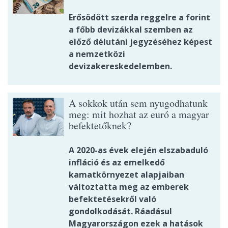
Erősödött szerda reggelre a forint
a főbb devizákkal szemben az
előző délutáni jegyzéséhez képest
a nemzetközi
devizakereskedelemben.
A sokkok után sem nyugodhatunk
meg: mit hozhat az euró a magyar
befektetőknek?
A 2020-as évek elején elszabaduló
infláció és az emelkedő
kamatkörnyezet alapjaiban
változtatta meg az emberek
befektetésekről való
gondolkodását. Ráadásul
Magyarországon ezek a hatások