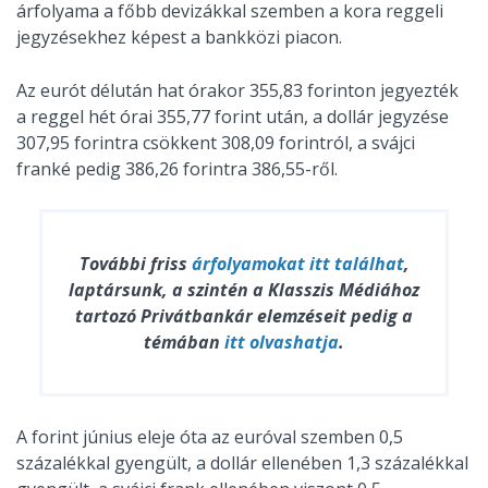
árfolyama a főbb devizákkal szemben a kora reggeli
jegyzésekhez képest a bankközi piacon.
Az eurót délután hat órakor 355,83 forinton jegyezték
a reggel hét órai 355,77 forint után, a dollár jegyzése
307,95 forintra csökkent 308,09 forintról, a svájci
franké pedig 386,26 forintra 386,55-ről.
További friss
árfolyamokat
itt találhat
,
laptársunk, a szintén a Klasszis Médiához
tartozó Privátbankár elemzéseit pedig a
témában
itt olvashatja
.
A forint június eleje óta az euróval szemben 0,5
százalékkal gyengült, a dollár ellenében 1,3 százalékkal