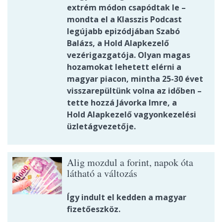
extrém módon csapódtak le –
mondta el a Klasszis Podcast
legújabb epizódjában Szabó
Balázs, a Hold Alapkezelő
vezérigazgatója. Olyan magas
hozamokat lehetett elérni a
magyar piacon, mintha 25-30 évet
visszarepültünk volna az időben –
tette hozzá Jávorka Imre, a
Hold Alapkezelő vagyonkezelési
üzletágvezetője.
Alig mozdul a forint, napok óta
látható a változás
Így indult el kedden a magyar
fizetőeszköz.