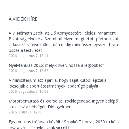
A VIDÉK HÍREI
A V. Németh Zsolt, az Élő Környezetért Felelős Parlamenti
Bizottság elnöke a Szombathelyen megtartott pártpolitikai
cirkusszá silányult ülés után eddig mindössze egyszer hívta
össze a testületet
2026. augusztus 7. 17:41
Nyelvtanulás 2026: melyik nyelv hozza a legtöbbet?
2026. augusztus 7. 16:58
A minisztérium azt ajánlja, hogy saját kútból éjszaka
locsolják a sportlétesítmények labdarúgó pályáit
2026. augusztus 7. 16:58
Motorbemutató és -sorsolás, rocklegendák, ingyen belépő
– ez lesz a hétvégén Diósgyőrben
2026. július 31. 12:10
Egy munkás tréfásan közölte Szopkó Tiborral, 2030-ra kész
lesz a vár – Tényleg csak viccelt?