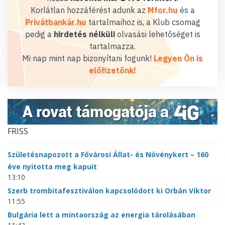
Korlátlan hozzáférést adunk az
Mfor.hu
és a
Privátbankár.hu
tartalmaihoz is, a Klub csomag
pedig a
hirdetés nélküli
olvasási lehetőséget is
tartalmazza.
Mi nap mint nap bizonyítani fogunk!
Legyen Ön is
előfizetőnk!
FRISS
Születésnapozott a Fővárosi Állat- és Növénykert – 160
éve nyitotta meg kapuit
13:10
Szerb trombitafesztiválon kapcsolódott ki Orbán Viktor
11:55
Bulgária lett a mintaország az energia tárolásában