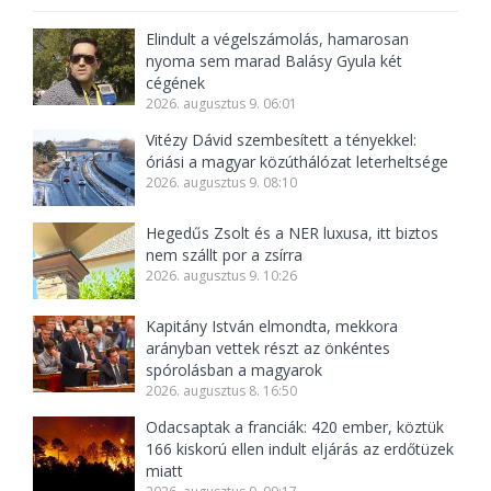
Elindult a végelszámolás, hamarosan
nyoma sem marad Balásy Gyula két
cégének
2026. augusztus 9. 06:01
Vitézy Dávid szembesített a tényekkel:
óriási a magyar közúthálózat leterheltsége
2026. augusztus 9. 08:10
Hegedűs Zsolt és a NER luxusa, itt biztos
nem szállt por a zsírra
2026. augusztus 9. 10:26
Kapitány István elmondta, mekkora
arányban vettek részt az önkéntes
spórolásban a magyarok
2026. augusztus 8. 16:50
Odacsaptak a franciák: 420 ember, köztük
166 kiskorú ellen indult eljárás az erdőtüzek
miatt