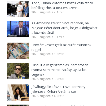
Több, Orbán Viktorhoz közeli vállalatnak
befellegezhet a Reuters szerint
2026. augusztus 2. 16:26
Az Amnesty szerint nincs rendben, ha
Magyar Péter dönt arról, hogy ki dolgozhat
a közmédiánál
2026. augusztus 5. 17:17
Ennyiért vesztegetik az eurót csütörtök
reggel
2026. augusztus 6. 07:08
Elindult a végelszámolás, hamarosan
nyoma sem marad Balásy Gyula két
cégének
2026. augusztus 9. 06:01
Jóváhagyták: kész a Tisza-kormány
jelentése, Orbán Anitán a sor
2026. augusztus 4. 06:58