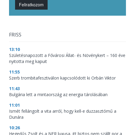
Feliratkozom
FRISS
13:10
Születésnapozott a Fővárosi Állat- és Növénykert – 160 éve
nyitotta meg kapuit
11:55
Szerb trombitafesztiválon kapcsolódott ki Orbán Viktor
11:43
Bulgária lett a mintaország az energia tárolásában
11:01
Ismét fellángolt a vita arról, hogy kell-e duzzasztómű a
Dunára
10:26
Hegedűs Zsolt és a NER luxusa, itt biztos nem szállt por a