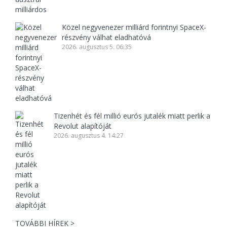
Közel negyvenezer milliárd forintnyi SpaceX-
részvény válhat eladhatóvá
2026. augusztus 5. 06:35
Tizenhét és fél millió eurós jutalék miatt perlik a
Revolut alapítóját
2026. augusztus 4. 14:27
TOVÁBBI HÍREK >