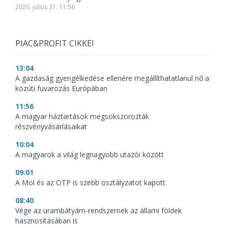
2026. július 31. 11:56
PIAC&PROFIT CIKKEI
13:04
A gazdaság gyengélkedése ellenére megállíthatatlanul nő a
közúti fuvarozás Európában
11:56
A magyar háztartások megsokszorozták
részvényvásárlásaikat
10:04
A magyarok a világ legnagyobb utazói között
09:01
A Mol és az OTP is szebb osztályzatot kapott
08:40
Vége az urambátyám-rendszernek az állami földek
hasznosításában is