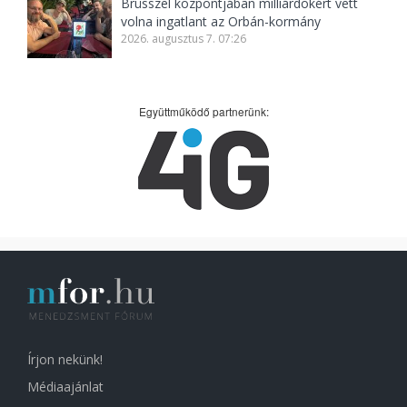
Brüsszel központjában milliárdokért vett
volna ingatlant az Orbán-kormány
2026. augusztus 7. 07:26
Együttműködő partnerünk:
Írjon nekünk!
Médiaajánlat