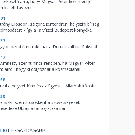
szerkesztő arra, hogy Magyar Péter kommentje
n kellett távoznia
:01
trány Diósdon, szigor Szentendrén, helyszíni bírság
tómosásért – így áll a vízzel Budapest környéke
:37
gyon biztatóan alakulhat a Duna vízállása Paksnál
:17
 Amnesty szerint nincs rendben, ha Magyar Péter
nt arról, hogy ki dolgozhat a közmédiánál
:58
rvul a helyzet Kína és az Egyesült Államok között
:39
lenszkij szerint csökkent a szövetségesek
lkesedése Ukrajna támogatása iránt
100
LEGGAZDAGABB