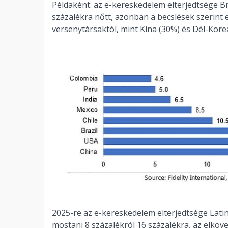
Példaként: az e-kereskedelem elterjedtsége Br
százalékra nőtt, azonban a becslések szerint 
versenytársaktól, mint Kína (30%) és Dél-Kore
2025-re az e-kereskedelem elterjedtsége Lat
mostani 8 százalékról 16 százalékra, az elkö