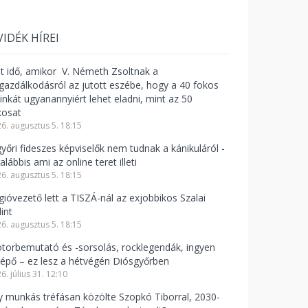
VIDÉK HÍREI
lt idő, amikor V. Németh Zsoltnak a
zgazdálkodásról az jutott eszébe, hogy a 40 fokos
linkát ugyanannyiért lehet eladni, mint az 50
kosat
6. augusztus 5. 18:15
győri fideszes képviselők nem tudnak a kánikuláról -
alábbis ami az online teret illeti
6. augusztus 5. 18:15
gióvezető lett a TISZÁ-nál az exjobbikos Szalai
int
6. augusztus 5. 18:15
torbemutató és -sorsolás, rocklegendák, ingyen
lépő – ez lesz a hétvégén Diósgyőrben
6. július 31. 12:10
y munkás tréfásan közölte Szopkó Tiborral, 2030-