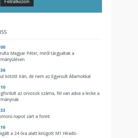
Feliratkozom
ISS
:00
árulta Magyar Péter, miről tárgyaltak a
rmányülésen
:36
kut kötött Irán, de nem az Egyesült Államokkal
:10
gfordult az orvosok száma, fel van adva a lecke a
rmánynak
:33
omorú napot zárt a forint
:16
agált a 24 óra alatt kirúgott M1 Híradó-