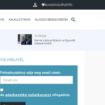
KLASSZIS ELŐFIZETÉS
TOK
KALKULÁTOROK
KLASSZIS RENDEZVÉNYEK
10 ÓRÁJA
Durvul a helyzet Kína és az Egyesült
Államok között
OR HÍRLEVÉL
Feliratkozáshoz adja meg email címét:
Az
elfogadom.
adatkezelési nyilatkozatot