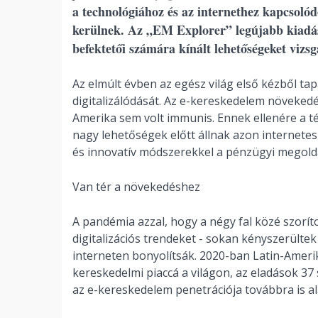
a technológiához és az internethez kapcsolód
kerülnek. Az „EM Explorer” legújabb kiadásá
befektetői számára kínált lehetőségeket vizsg
Az elmúlt évben az egész világ első kézből ta
digitalizálódását. Az e-kereskedelem növekedés
Amerika sem volt immunis. Ennek ellenére a té
nagy lehetőségek előtt állnak azon internetes
és innovatív módszerekkel a pénzügyi megold
Van tér a növekedéshez
A pandémia azzal, hogy a négy fal közé szorít
digitalizációs trendeket - sokan kényszerülte
interneten bonyolítsák. 2020-ban Latin-Ameri
kereskedelmi piaccá a világon, az eladások 37 
az e-kereskedelem penetrációja továbbra is a