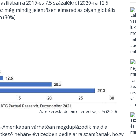
azíliában a 2019-es 7,5 százalékról 2020-ra 12,5
ez még mindig jelentősen elmarad az olyan globális
a (30%).
Az e-kereskedelem elterjedtsége % (2020)
in-Amerikában várhatóan megduplázódik majd a
vetkező néhány évtizedben pedig arra számítanak, hogy