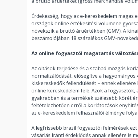
a bruttó áruértéket (gross merchandise volum
Érdekesség, hogy az e-kereskedelem magas elt
országok online értékesítési volumene gyorsa
növekszik a bruttó áruértékben (GMV). A kínai
beszámolójában 18 százalékos GMV-növekedés
Az online fogyasztói magatartás változás
Az oltások terjedése és a szabad mozgás korl
normalizálódását, elősegítve a hagyományos vá
kiskereskedők fellendülését – ennek ellenére
online kereskedelem felé. Azok a fogyasztók, 
gyakrabban és a termékek szélesebb körét éri
feltételezhetően erről a korlátozások enyhít
az e-kereskedelem felhasználói élménye folyam
A legfrissebb brazil fogyasztói felmérések ezt
vásárlás iránti érdeklődés annak ellenére is