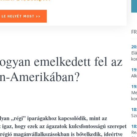
 LE HELYÉT MOST >>
FR
20
El
ogyan emelkedett fel az
ko
19
in-Amerikában?
Al
19
Me
ko
18
Sz
lyan „régi” iparágakhoz kapcsolódik, mint az
z igaz, hogy ezek az ágazatok kulcsfontosságú szerepet
18
Re
 régió magánvállalkozásokban is bővelkedik, ideértve