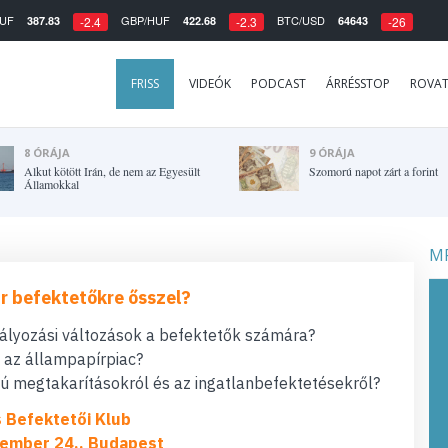
UF
GBP/HUF
BTC/USD
387.83
422.68
64643
-2.4
-2.3
-26
FRISS
VIDEÓK
PODCAST
ÁRRÉSSTOP
ROVA
8 ÓRÁJA
9 ÓRÁJA
Alkut kötött Irán, de nem az Egyesült
Szomorú napot zárt a forint
Államokkal
MF
r befektetőkre ősszel?
bályozási változások a befektetők számára?
t az állampapírpiac?
 megtakarításokról és az ingatlanbefektetésekről?
s Befektetői Klub
ember 24., Budapest