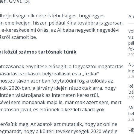
en, GMV). [3].
erjedtsége ellenére is lehetséges, hogy egyes
A 
n emelkedjen, hiszen például Kína továbbra is gyorsan
 e-kereskedelmi óriás, az Alibaba negyedik negyedévi
Vo
ről számolt be.
ví
pá
fo
ai közül számos tartósnak tűnik
202
A 
átozásának enyhítése elősegíti a fogyasztói magatartás
leg
sárlási szokások helyreállását és a „fizikai”
202
 hosszú távon azonban folytatódni fog a tolódás az
Ré
akik 2020-ban, a járvány idején rászoktak arra, hogy
Bál
ntően vásároljanak az interneten keresztül,
202
ésével sem mondanak majd le, már csak azért sem, mert
Mo
atosan javul, és eltűnnek a kezdeti akadályok.
be
202
 erősítik meg. Az adatok azt mutatják, hogy az online
Eg
 megmaradt, hogy a kültéri tevékenységek 2020 végéig