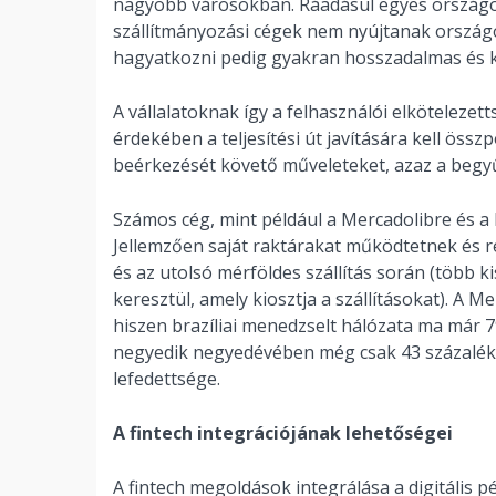
nagyobb városokban. Ráadásul egyes országok
szállítmányozási cégek nem nyújtanak országo
hagyatkozni pedig gyakran hosszadalmas és kis
A vállalatoknak így a felhasználói elkötelezet
érdekében a teljesítési út javítására kell öss
beérkezését követő műveleteket, azaz a begyűjt
Számos cég, mint például a Mercadolibre és a B
Jellemzően saját raktárakat működtetnek és r
és az utolsó mérföldes szállítás során (több
keresztül, amely kiosztja a szállításokat). A 
hiszen brazíliai menedzselt hálózata ma már 7
negyedik negyedévében még csak 43 százalék vo
lefedettsége.
A fintech integrációjának lehetőségei
A fintech megoldások integrálása a digitális 