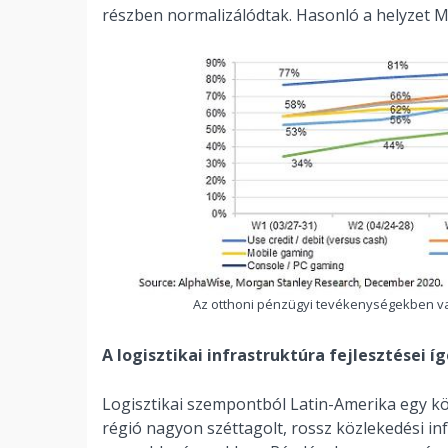
részben normalizálódtak. Hasonló a helyzet M
Az otthoni pénzügyi tevékenységekben va
A logisztikai infrastruktúra fejlesztései í
Logisztikai szempontból Latin-Amerika egy kö
régió nagyon széttagolt, rossz közlekedési i