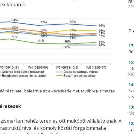
ra 
exikóban is.
202
PI
17
Ré
15
Ha
kik
14
Szi
ló részvétel, beleértve az e-kereskedelmet, továbbra is magas
ve
géretesek
13
Me
zismerten nehéz terep az ott működő vállalatoknak. A
12
nfrastruktúrával és komoly közúti forgalommal a
Jó