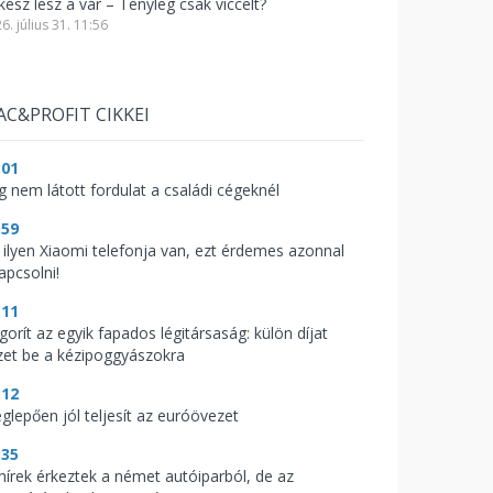
kész lesz a vár – Tényleg csak viccelt?
6. július 31. 11:56
AC&PROFIT CIKKEI
:01
g nem látott fordulat a családi cégeknél
:59
 ilyen Xiaomi telefonja van, ezt érdemes azonnal
apcsolni!
:11
gorít az egyik fapados légitársaság: külön díjat
zet be a kézipoggyászokra
:12
glepően jól teljesít az euróövezet
:35
 hírek érkeztek a német autóiparból, de az