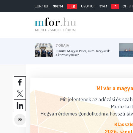
EUR/HUF
USD/HUF
CHF/H
362.34
314.1
-1.5
-2
7 ÓRÁJA
Elárulta Magyar Péter, miről tárgyaltak
a kormányülésen
Mi vár a magya
Mit jelentenek az adózási és sza
Merre tar
Hogyan érdemes gondolkodni a hosszú távú
6p
Klasszi
2026. szept