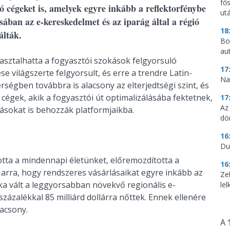
fő
ó cégeket is, amelyek egyre inkább a reflektorfénybe
utá
ban az e-kereskedelmet és az iparág által a régió
18
álták.
Bo
au
pasztalhatta a fogyasztói szokások felgyorsuló
17
e világszerte felgyorsult, és erre a trendre Latin-
Na
rségben továbbra is alacsony az elterjedtségi szint, és
 cégek, akik a fogyasztói út optimalizálásába fektetnek,
17
Az
ásokat is behozzák platformjaikba.
dö
16
Du
otta a mindennapi életünket, előremozdította a
16
k arra, hogy rendszeres vásárlásaikat egyre inkább az
Ze
ka vált a leggyorsabban növekvő regionális e-
le
százalékkal 85 milliárd dollárra nőttek. Ennek ellenére
lacsony.
A