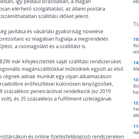
ban, így például Brazíliában, a magán
el
san elérhető szolgáltatást, az állami postára
zámíthatatlan szállítási időket jelent.
TU
tség javítása és vásárlási gyakoriság növelése
zpontosítani: ez magában foglalja a megrendelés
19
Ro
ést, a csomagolást és a szállítást is.
ut
2W már kifejlesztették saját szállítási rendszerüket.
14
egionális magánszállítókkal működnek együtt az első
Al
 kis cégnek adnak munkát egy olyan alkalmazáson
13
Mercadolibre erőfeszítései különösen lenyűgözőek,
Bú
9 százalékos penetrációval rendelkezik (ez 2019
ha
lt), és 25 százalékos a fulfillment üzletágának
13
Fe
idé
11
Ha
pénztárcákon és online fizetésfeldolgozó rendszereken