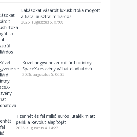
Lakásokat vásárolt luxusbirtoka mögött
a fiatal ausztrál milliárdos
2026. augusztus 5. 07:08
Közel negyvenezer milliárd forintnyi
SpaceX-részvény válhat eladhatóvá
2026. augusztus 5. 06:35
Tizenhét és fél millió eurós jutalék miatt
perlik a Revolut alapítóját
2026. augusztus 4. 14:27