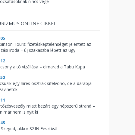
bocsátásoknak nincs vége
RIZMUS ONLINE CIKKEI
:05
binson Tours: fizetésképtelenséget jelentett az
azási iroda – új szakaszba lépett az ügy
:12
acsony a tó vizállása – elmarad a Tabu Kupa
:52
csúzik egy híres osztrák sífelvonó, de a darabjai
zavihetők
:11
rtőzésveszély miatt bezárt egy népszerű strand –
n már nem is nyit ki
:43
 Szeged, akkor SZIN Fesztivál