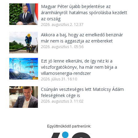
Magyar Péter újabb bejelentése az
áramhiányról: hatalmas spórolásba kezdett
az ország
2026. augusztus 2. 12:37
Akkora a baj, hogy az emelkedő benzinár
már nem is aggasztja az embereket
2026. augusztus 1. 05:56
Ezt jó lenne elkerülni, de így néz ki a
vészforgatókönyv, ha már nem bírja a
villamosenergia-rendszer
2026. július 31. 16:10
Csúnyán veszteséges lett Matolcsy Ádám
feleségének cége is
2026. augusztus 3. 11:02
Együttműködő partnerünk: