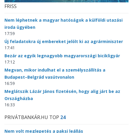
FRISS
Nem léphetnek a magyar hatóságok a külföldi utazási
iroda ügyében
17:59
Új feladatokra új embereket jelölt ki az agrárminiszter
17:41
Bezár az egyik legnagyobb magyarországi bicikligyár
17:12
Megvan, mikor indulhat el a személyszállítás a
Budapest–Belgrád vasútvonalon
16:59
Meglátszik Lázár János fizetésén, hogy alig járt be az
Országházba
16:33
PRIVÁTBANKÁR.HU TOP
24
Nem volt meglepetés a paksi leállás