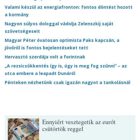
Valami készül az energiafronton: fontos döntést hozott
a kormány
Nagyon súlyos dologgal vádolja Zelenszkij saját
szövetségeseit
Magyar Péter óvatosan optimista Paks kapcsán, a
jövőről is fontos bejelentéseket tett
Hervasztó szerdája volt a forintnak
„A rezsicsökkentés így is, úgy is meg fog szűnni” – az
utca embere a leapadt Dunáról
Pénteken nézhetünk csak igazán nagyot a tankolásnál
Ennyiért vesztegetik az eurót
csütörtök reggel