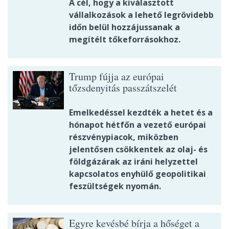
A cél, hogy a kiválasztott
vállalkozások a lehető legrövidebb
időn belül hozzájussanak a
megítélt tőkeforrásokhoz.
Trump fújja az európai
tőzsdenyitás passzátszelét
Emelkedéssel kezdték a hetet és a
hónapot hétfőn a vezető európai
részvénypiacok, miközben
jelentősen csökkentek az olaj- és
földgázárak az iráni helyzettel
kapcsolatos enyhülő geopolitikai
feszültségek nyomán.
Egyre kevésbé bírja a hőséget a