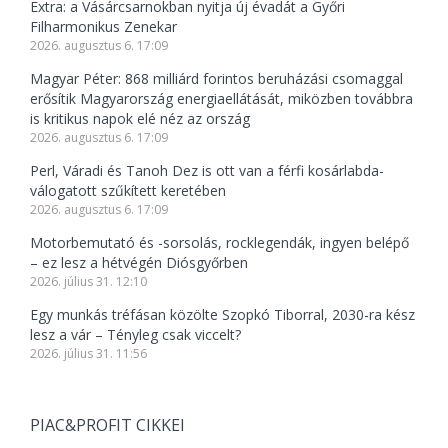
Extra: a Vásárcsarnokban nyitja új évadát a Győri
Filharmonikus Zenekar
2026. augusztus 6. 17:09
Magyar Péter: 868 milliárd forintos beruházási csomaggal
erősítik Magyarország energiaellátását, miközben továbbra
is kritikus napok elé néz az ország
2026. augusztus 6. 17:09
Perl, Váradi és Tanoh Dez is ott van a férfi kosárlabda-
válogatott szűkített keretében
2026. augusztus 6. 17:09
Motorbemutató és -sorsolás, rocklegendák, ingyen belépő
– ez lesz a hétvégén Diósgyőrben
2026. július 31. 12:10
Egy munkás tréfásan közölte Szopkó Tiborral, 2030-ra kész
lesz a vár – Tényleg csak viccelt?
2026. július 31. 11:56
PIAC&PROFIT CIKKEI