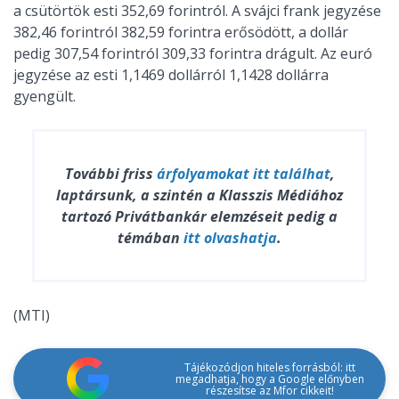
a csütörtök esti 352,69 forintról. A svájci frank jegyzése
382,46 forintról 382,59 forintra erősödött, a dollár
pedig 307,54 forintról 309,33 forintra drágult. Az euró
jegyzése az esti 1,1469 dollárról 1,1428 dollárra
gyengült.
További friss
árfolyamokat
itt találhat
,
laptársunk, a szintén a Klasszis Médiához
tartozó Privátbankár elemzéseit pedig a
témában
itt olvashatja
.
(MTI)
Tájékozódjon hiteles forrásból: itt
megadhatja, hogy a Google előnyben
részesítse az Mfor cikkeit!