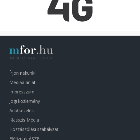
Írjon nekünk!
Médiaajánlat
Impresszum
Jogi közlemény
Adatkezelés
Klasszis Média
Hozzászólási szabályzat
Előfizetői ÁSZF