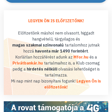
LEGYEN ÖN IS ELŐFIZETŐNK!
Előfizetőink máshol nem olvasott, higgadt
hangvételű, tárgyilagos és
magas szakmai színvonalú
tartalomhoz jutnak
hozzá
havonta már 1490 forintért
.
Korlátlan hozzáférést adunk az
Mfor.hu
és a
Privátbankár.hu
tartalmaihoz is, a Klub csomag
pedig a
hirdetés nélküli
olvasási lehetőséget is
tartalmazza.
Mi nap mint nap bizonyítani fogunk!
Legyen Ön is
előfizetőnk!