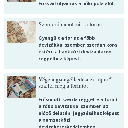
Friss árfolyamok a hőkupola alól.
Szomorú napot zárt a forint
Gyengült a forint a főbb
devizákkal szemben szerdán kora
estére a bankközi devizapiacon
reggelhez képest.
Vége a gyengélkedésnek, új erő
szállta meg a forintot
Erősödött szerda reggelre a forint
a főbb devizákkal szemben az
előző délutáni jegyzéséhez képest
a nemzetközi
devizakereskedelemben.