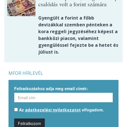
csalódás volt a forint számára
Gyengült a forint a főbb
devizákkal szemben pénteken a
kora reggeli jegyzéséhez képest a
bankközi piacon, valamint
gyengüléssel fejezte be a hetet és
júliust is.
MFOR HÍRLEVÉL
Feliratkozáshoz adja meg email címét:
Az
elfogadom.
adatkezelési nyilatkozatot
Feliratkozom