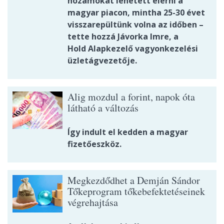
hozamokat lehetett elérni a
magyar piacon, mintha 25-30 évet
visszarepültünk volna az időben –
tette hozzá Jávorka Imre, a
Hold Alapkezelő vagyonkezelési
üzletágvezetője.
Alig mozdul a forint, napok óta
látható a változás
Így indult el kedden a magyar
fizetőeszköz.
Megkezdődhet a Demján Sándor
Tőkeprogram tőkebefektetéseinek
végrehajtása