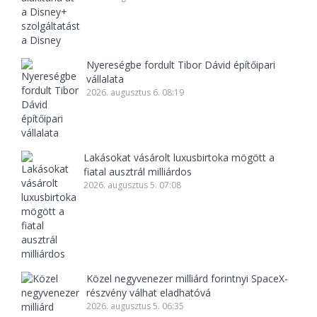
Nyereségbe fordult Tibor Dávid építőipari
vállalata
2026. augusztus 6. 08:19
Lakásokat vásárolt luxusbirtoka mögött a
fiatal ausztrál milliárdos
2026. augusztus 5. 07:08
Közel negyvenezer milliárd forintnyi SpaceX-
részvény válhat eladhatóvá
2026. augusztus 5. 06:35