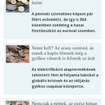
forint
A pénteki szintekhez képest pár
filért erősödött, de így is 364
közelében szédeleg a hazai
fizetőeszköz az euróval szemben.
Venni kell? Az arany szenved, de
ennek a kapós fémnek még a
gyilkos viharok is felverik az árát
Az elektrifikáció alaptermékének
tekintett fém árfolyama lubickol a
globális krízisek és az időjárás
gyilkos csapásai közepette.
Nemcsak a péntek, az egész hónap