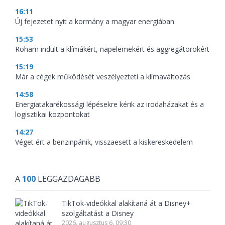
16:11
Új fejezetet nyit a kormány a magyar energiában
15:53
Roham indult a klímákért, napelemekért és aggregátorokért
15:19
Már a cégek működését veszélyezteti a klímaváltozás
14:58
Energiatakarékossági lépésekre kérik az irodaházakat és a
logisztikai központokat
14:27
Véget ért a benzinpánik, visszaesett a kiskereskedelem
A
100
LEGGAZDAGABB
TikTok-videókkal alakítaná át a Disney+
szolgáltatást a Disney
2026. augusztus 6. 09:30