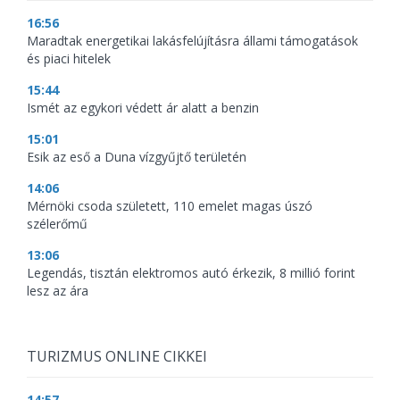
16:56
Maradtak energetikai lakásfelújításra állami támogatások
és piaci hitelek
15:44
Ismét az egykori védett ár alatt a benzin
15:01
Esik az eső a Duna vízgyűjtő területén
14:06
Mérnöki csoda született, 110 emelet magas úszó
szélerőmű
13:06
Legendás, tisztán elektromos autó érkezik, 8 millió forint
lesz az ára
TURIZMUS ONLINE CIKKEI
14:57