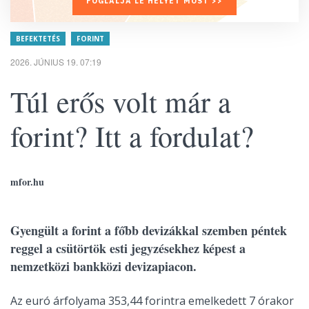
FOGLALJA LE HELYÉT MOST >>
BEFEKTETÉS
FORINT
2026. JÚNIUS 19. 07:19
Túl erős volt már a
forint? Itt a fordulat?
mfor.hu
Gyengült a forint a főbb devizákkal szemben péntek
reggel a csütörtök esti jegyzésekhez képest a
nemzetközi bankközi devizapiacon.
Az euró árfolyama 353,44 forintra emelkedett 7 órakor