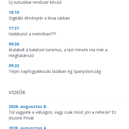
Új turisztikai rendszer készül
18:10
Digitális élménytér a lévai várban
17:37
Vaddisznó a metróban???
09:36
Átalakult a balatoni turizmus, a last minute ma már a
meghatározó
09:22
Teljes napfogyatkozás lázában ég Spanyolország
VIDEÓK
2026. augusztus 8.
Túl vagyunk a válságon, vagy csak most jön a neheze? Ez
Viszont Privát
2026. augusztus 4.