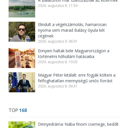
A Balatonon már sziesztáznak az éttermek
2026. augusztus 8. 11:59
Elindult a végelszámolás, hamarosan
nyoma sem marad Balásy Gyula két
cégének
2026. augusztus 9. 06:01
Ennyien haltak bele Magyarországon a
történelmi hőhullám hatásaiba
2026. augusztus 8. 10:03
Magyar Péter kitálalt: erre fogják költeni a
felfoghatatlan mennyiségű uniós forrást
2026. augusztus 8. 09:31
TOP
168
Dinnyedráma: hiába finom csemege, bedőlt