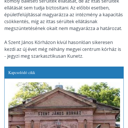
komoly baleseti sérültek ellátását, de az ittas sérültek
ellátását sem tudja biztosítani. Az előbbi esetben,
épületfelújítással magyarázza az intézmény a kapacitás
csökkentés, míg az ittas sérültek ellátásnak
megszüntetésének okait nem magyarázza a határozat.
A Szent János Kórházon kívül hasonlóan sikeresen
kezdi az új évet még néhány megyei centrum kórház is
- jegyzi meg szarkasztikusan Kunetz.
Kapcsolódó cikk