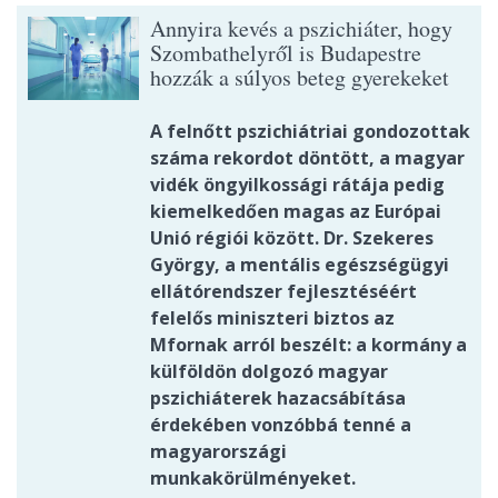
Annyira kevés a pszichiáter, hogy
Szombathelyről is Budapestre
hozzák a súlyos beteg gyerekeket
A felnőtt pszichiátriai gondozottak
száma rekordot döntött, a magyar
vidék öngyilkossági rátája pedig
kiemelkedően magas az Európai
Unió régiói között. Dr. Szekeres
György, a mentális egészségügyi
ellátórendszer fejlesztéséért
felelős miniszteri biztos az
Mfornak arról beszélt: a kormány a
külföldön dolgozó magyar
pszichiáterek hazacsábítása
érdekében vonzóbbá tenné a
magyarországi
munkakörülményeket.