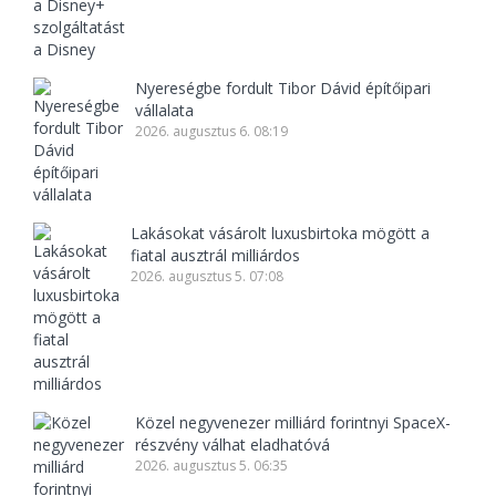
Nyereségbe fordult Tibor Dávid építőipari
vállalata
2026. augusztus 6. 08:19
Lakásokat vásárolt luxusbirtoka mögött a
fiatal ausztrál milliárdos
2026. augusztus 5. 07:08
Közel negyvenezer milliárd forintnyi SpaceX-
részvény válhat eladhatóvá
2026. augusztus 5. 06:35