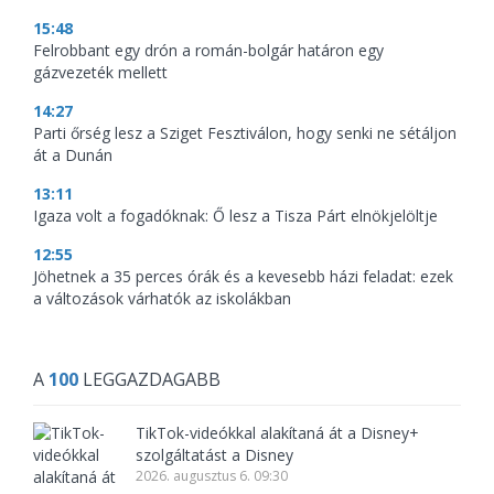
15:48
Felrobbant egy drón a román-bolgár határon egy
gázvezeték mellett
14:27
Parti őrség lesz a Sziget Fesztiválon, hogy senki ne sétáljon
át a Dunán
13:11
Igaza volt a fogadóknak: Ő lesz a Tisza Párt elnökjelöltje
12:55
Jöhetnek a 35 perces órák és a kevesebb házi feladat: ezek
a változások várhatók az iskolákban
A
100
LEGGAZDAGABB
TikTok-videókkal alakítaná át a Disney+
szolgáltatást a Disney
2026. augusztus 6. 09:30