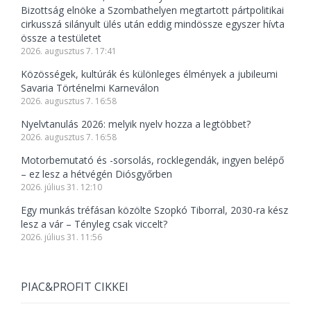
Bizottság elnöke a Szombathelyen megtartott pártpolitikai
cirkusszá silányult ülés után eddig mindössze egyszer hívta
össze a testületet
2026. augusztus 7. 17:41
Közösségek, kultúrák és különleges élmények a jubileumi
Savaria Történelmi Karneválon
2026. augusztus 7. 16:58
Nyelvtanulás 2026: melyik nyelv hozza a legtöbbet?
2026. augusztus 7. 16:58
Motorbemutató és -sorsolás, rocklegendák, ingyen belépő
– ez lesz a hétvégén Diósgyőrben
2026. július 31. 12:10
Egy munkás tréfásan közölte Szopkó Tiborral, 2030-ra kész
lesz a vár – Tényleg csak viccelt?
2026. július 31. 11:56
PIAC&PROFIT CIKKEI