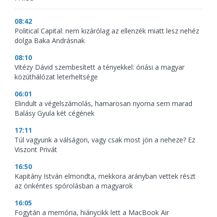
08:42
Political Capital: nem kizárólag az ellenzék miatt lesz nehéz
dolga Baka Andrásnak
08:10
Vitézy Dávid szembesített a tényekkel: óriási a magyar
közúthálózat leterheltsége
06:01
Elindult a végelszámolás, hamarosan nyoma sem marad
Balásy Gyula két cégének
17:11
Túl vagyunk a válságon, vagy csak most jön a neheze? Ez
Viszont Privát
16:50
Kapitány István elmondta, mekkora arányban vettek részt
az önkéntes spórolásban a magyarok
16:05
Fogytán a memória, hiánycikk lett a MacBook Air