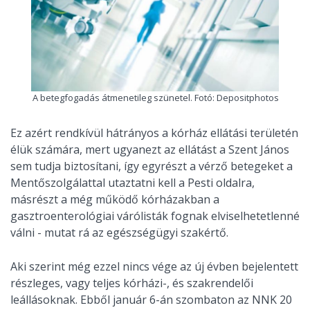
A betegfogadás átmenetileg szünetel. Fotó: Depositphotos
Ez azért rendkívül hátrányos a kórház ellátási területén
élük számára, mert ugyanezt az ellátást a Szent János
sem tudja biztosítani, így egyrészt a vérző betegeket a
Mentőszolgálattal utaztatni kell a Pesti oldalra,
másrészt a még működő kórházakban a
gasztroenterológiai várólisták fognak elviselhetetlenné
válni - mutat rá az egészségügyi szakértő.
Aki szerint még ezzel nincs vége az új évben bejelentett
részleges, vagy teljes kórházi-, és szakrendelői
leállásoknak. Ebből január 6-án szombaton az NNK 20