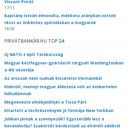
Viszont Privát
17:11
Kapitány István elmondta, mekkora arányban vettek
részt az önkéntes spórolásban a magyarok
16:50
PRIVÁTBANKÁR.HU TOP
24
Új NATO-t épít Törökország
Magyar kézifegyver-gyártásról tárgyalt Washingtonban
a 4iG vezetője
Az oroszok nem tudnak kiszeretni Vietnámból
Kiderült, mennyi magyar áldozata volt az embertelen
hőhullámnak
Megnevezte elnökjelöltjét a Tisza Párt
Kitartott a techrészvények jó formája New Yorkban
Jobban járnak a szennyezők? Egyszerűbb lesz a
bevándorlás? Szakértőt kérdeztünk az eltörölt adókról