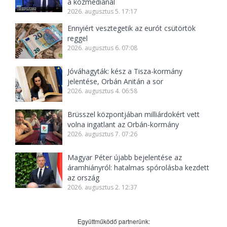
a közmédiánál
2026. augusztus 5. 17:17
Ennyiért vesztegetik az eurót csütörtök
reggel
2026. augusztus 6. 07:08
Jóváhagyták: kész a Tisza-kormány
jelentése, Orbán Anitán a sor
2026. augusztus 4. 06:58
Brüsszel központjában milliárdokért vett
volna ingatlant az Orbán-kormány
2026. augusztus 7. 07:26
Magyar Péter újabb bejelentése az
áramhiányról: hatalmas spórolásba kezdett
az ország
2026. augusztus 2. 12:37
Együttműködő partnerünk: