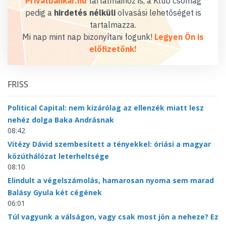
Privátbankár.hu
tartalmaihoz is, a Klub csomag
pedig a
hirdetés nélküli
olvasási lehetőséget is
tartalmazza.
Mi nap mint nap bizonyítani fogunk!
Legyen Ön is
előfizetőnk!
FRISS
Political Capital: nem kizárólag az ellenzék miatt lesz
nehéz dolga Baka Andrásnak
08:42
Vitézy Dávid szembesített a tényekkel: óriási a magyar
közúthálózat leterheltsége
08:10
Elindult a végelszámolás, hamarosan nyoma sem marad
Balásy Gyula két cégének
06:01
Túl vagyunk a válságon, vagy csak most jön a neheze? Ez