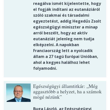
reagálva ismét kijelentette, hogy
el fogják indítani az eutanáziáról
szóló szakmai és társadalmi
egyeztetést, addig Hegedűs Zsolt
egészségügyi miniszter a minap
arról beszélt, hogy az aktív
eutanáziát jelenleg nem tudja
elképzelni. A napokban
Franciaország lett a nyolcadik
állam a 27 tagú Európai Unióban,
ahol a kegyes halálhoz lehet
folyamodni.
Egészségügyi államtitkár: „Még
aggasztóbb a helyzet, ha a számok
mögé nézünk”
Buga László, az Egészségügyi