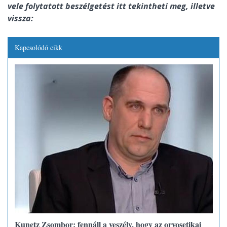
vele folytatott beszélgetést itt tekintheti meg, illetve
vissza:
Kapcsolódó cikk
Kunetz Zsombor: fennáll a veszély, hogy az orvosetikai