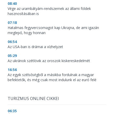
08:40
Vége az urambátyám-rendszernek az állami földek
hasznosításában is
07:18
Hatalmas fegyvercsomagot kap Ukrajna, de ami igazán
meglepő, hogy honnan
06:54
Az USA-ban is drámai a vízhelyzet
05:29
Az ukránok szétlövik az oroszok kiskereskedelmét
16:56
Az egyik szélsőségből a másikba fordulnak a magyar
befektetők, és még csak most indulunk el az euró felé
TURIZMUS ONLINE CIKKEI
06:35