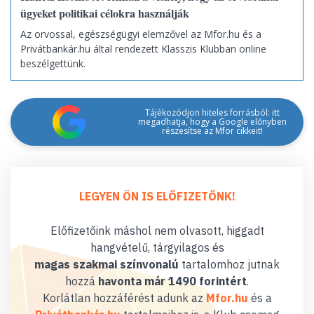
ügyeket politikai célokra használják
Az orvossal, egészségügyi elemzővel az Mfor.hu és a
Privátbankár.hu által rendezett Klasszis Klubban online
beszélgettünk.
Tájékozódjon hiteles forrásból: itt
megadhatja, hogy a Google előnyben
részesítse az Mfor cikkeit!
LEGYEN ÖN IS ELŐFIZETŐNK!
Előfizetőink máshol nem olvasott, higgadt
hangvételű, tárgyilagos és
magas szakmai színvonalú
tartalomhoz jutnak
hozzá
havonta már 1490 forintért
.
Korlátlan hozzáférést adunk az
Mfor.hu
és a