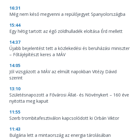
16:31
Még nem késő megvenni a repülőjegyet Spanyolországba
15:44
Egy hétig tartott az égő zöldhulladék eloltása Érd mellett
14:37
Újabb bejelentést tett a közlekedési és beruházási miniszter
– Főtájépítészt keres a MÁV
14:05
Jól vizsgázott a MÁV az elmúlt napokban Vitézy Dávid
szerint
13:10
Születésnapozott a Fővárosi Állat- és Növénykert – 160 éve
nyitotta meg kapuit
11:55
Szerb trombitafesztiválon kapcsolódott ki Orbán Viktor
11:43
Bulgária lett a mintaország az energia tárolásában