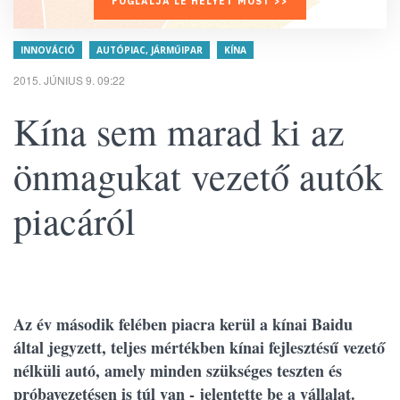
FOGLALJA LE HELYÉT MOST >>
INNOVÁCIÓ
AUTÓPIAC, JÁRMŰIPAR
KÍNA
2015. JÚNIUS 9. 09:22
Kína sem marad ki az
önmagukat vezető autók
piacáról
Az év második felében piacra kerül a kínai Baidu
által jegyzett, teljes mértékben kínai fejlesztésű vezető
nélküli autó, amely minden szükséges teszten és
próbavezetésen is túl van - jelentette be a vállalat.