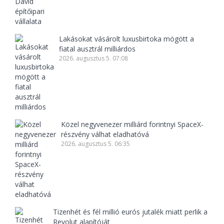
Lakásokat vásárolt luxusbirtoka mögött a
fiatal ausztrál milliárdos
2026. augusztus 5. 07:08
Közel negyvenezer milliárd forintnyi SpaceX-
részvény válhat eladhatóvá
2026. augusztus 5. 06:35
Tizenhét és fél millió eurós jutalék miatt perlik a
Revolut alapítóját