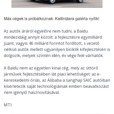
Más cégek is próbálkoznak. Kattintásra galéria nyílik!
Az autók áráról egyelőre nem tudni, a Baidu
mindezidáig annyit közölt: a fejlesztésre egymilliárd
jüant, vagyis 46 milliárd forintot fordított, s vezető
nélküli autók mellett ugyanilyen biciklik kifejlesztésén is
dolgozik, melyek szintén idén, év vége felé várhatók.
A Baidu nem az egyetlen kínai cég, mely az úttörő
járművek fejlesztésében lát piaci lehetőséget: az e-
kereskedelmi óriás, az Alibaba a sanghaji SAIC autóiban
kísérletezik saját technológiáinak emberi beavatkozást
nem igénylő hasznosításával.
MTI