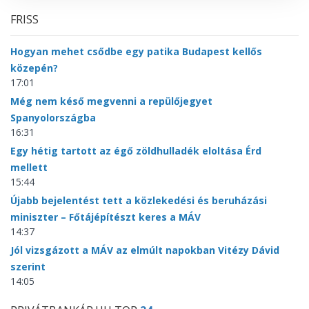
FRISS
Hogyan mehet csődbe egy patika Budapest kellős
közepén?
17:01
Még nem késő megvenni a repülőjegyet
Spanyolországba
16:31
Egy hétig tartott az égő zöldhulladék eloltása Érd
mellett
15:44
Újabb bejelentést tett a közlekedési és beruházási
miniszter – Főtájépítészt keres a MÁV
14:37
Jól vizsgázott a MÁV az elmúlt napokban Vitézy Dávid
szerint
14:05