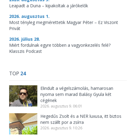
Leapadt a Duna – kipakoltak a járókelők
2026. augusztus 1.
Most tényleg megmérettetik Magyar Péter – Ez Viszont
Privát
2026. július 28.
Miért fordulnak egyre többen a vagyonkezelés felé?
Klasszis Podcast
TOP
24
Elindult a végelszámolás, hamarosan
nyoma sem marad Balásy Gyula két
cégének
2026. augusztus 9. 06:01
Hegedűs Zsolt és a NER luxusa, itt biztos
nem szállt por a zsírra
2026. augusztus 9. 10:26