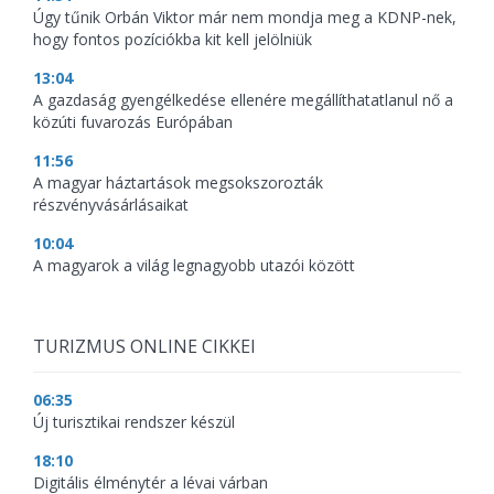
Úgy tűnik Orbán Viktor már nem mondja meg a KDNP-nek,
hogy fontos pozíciókba kit kell jelölniük
13:04
A gazdaság gyengélkedése ellenére megállíthatatlanul nő a
közúti fuvarozás Európában
11:56
A magyar háztartások megsokszorozták
részvényvásárlásaikat
10:04
A magyarok a világ legnagyobb utazói között
TURIZMUS ONLINE CIKKEI
06:35
Új turisztikai rendszer készül
18:10
Digitális élménytér a lévai várban