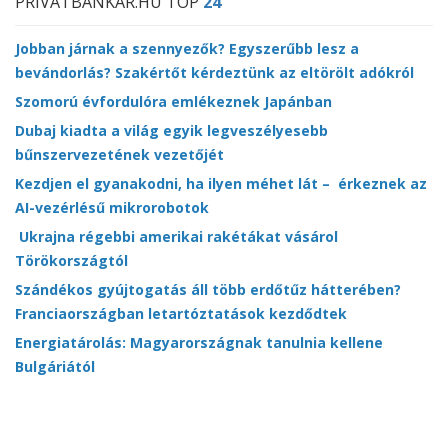
PRIVÁTBANKÁR.HU TOP
24
Jobban járnak a szennyezők? Egyszerűbb lesz a
bevándorlás? Szakértőt kérdeztünk az eltörölt adókról
Szomorú évfordulóra emlékeznek Japánban
Dubaj kiadta a világ egyik legveszélyesebb
bűnszervezetének vezetőjét
Kezdjen el gyanakodni, ha ilyen méhet lát – érkeznek az
AI-vezérlésű mikrorobotok
Ukrajna régebbi amerikai rakétákat vásárol
Törökországtól
Szándékos gyújtogatás áll több erdőtűz hátterében?
Franciaországban letartóztatások kezdődtek
Energiatárolás: Magyarországnak tanulnia kellene
Bulgáriától