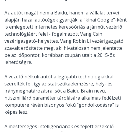
Az autót magát nem a Baidu, hanem a vállalat tervei
alapján hazai autócégek gyártják, a “kínai Google’’-ként
is emlegetett internetes keresőóriás a járműt vezérlő
technológiáért felel - fogalmazott Vang Csin
vezérigazgató-helyettes. Vang Robin Li vezérigazgató
szavait erősítette meg, aki hivatalosan nem jelentette
be az időpontot, korábban csupán utalt a 2015-ös
lehetőségre.
A vezető nélküli autót a legújabb technológiákkal
szerelték fel, így az statisztikaelemzésre, hely- és
iránymeghatározásra, sőt a Baidu Brain nevű,
húszmilliárd paraméter tárolására alkalmas fedélzeti
komputere révén bizonyos fokú “gondolkodásra” is
képes lesz.
A mesterséges intelligenciának és fejlett érzékelő-