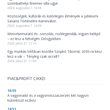
szombathelyi Brenner-villa ügye
2026. augusztus 7. 16:58
Közösségek, kultúrák és különleges élmények a jubileumi
Savaria Történelmi Karneválon
2026. augusztus 7. 16:58
Motorbemutató és -sorsolás, rocklegendák, ingyen belépő
– ez lesz a hétvégén Diósgyőrben
2026. július 31. 12:10
Egy munkás tréfásan közölte Szopkó Tiborral, 2030-ra kész
lesz a vár – Tényleg csak viccelt?
2026. július 31. 11:56
PIAC&PROFIT CIKKEI
16:55
A vagyonadó és a vagyonvisszaszerzés két nagyon
különböző eszköz
14:51