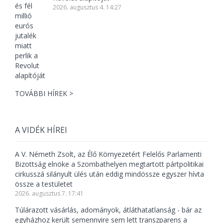
2026. augusztus 4. 14:27
TOVÁBBI HÍREK >
A VIDÉK HÍREI
A V. Németh Zsolt, az Élő Környezetért Felelős Parlamenti
Bizottság elnöke a Szombathelyen megtartott pártpolitikai
cirkusszá silányult ülés után eddig mindössze egyszer hívta
össze a testületet
2026. augusztus 7. 17:41
Túlárazott vásárlás, adományok, átláthatatlanság - bár az
egyházhoz került semennyire sem lett transzparens a