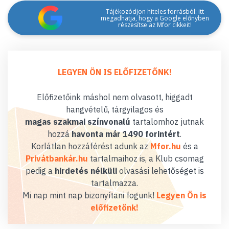
Tájékozódjon hiteles forrásból: itt
megadhatja, hogy a Google előnyben
részesítse az Mfor cikkeit!
LEGYEN ÖN IS ELŐFIZETŐNK!
Előfizetőink máshol nem olvasott, higgadt
hangvételű, tárgyilagos és
magas szakmai színvonalú
tartalomhoz jutnak
hozzá
havonta már 1490 forintért
.
Korlátlan hozzáférést adunk az
Mfor.hu
és a
Privátbankár.hu
tartalmaihoz is, a Klub csomag
pedig a
hirdetés nélküli
olvasási lehetőséget is
tartalmazza.
Mi nap mint nap bizonyítani fogunk!
Legyen Ön is
előfizetőnk!