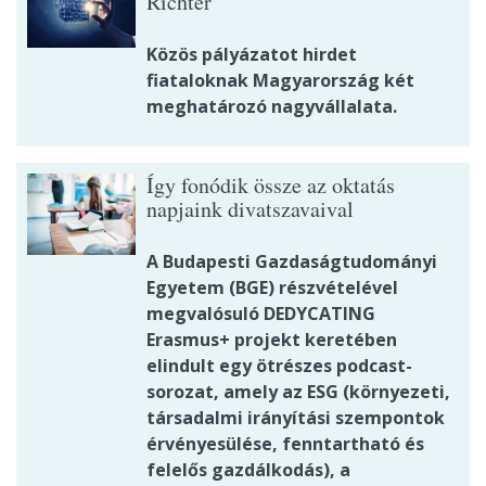
Richter
Közös pályázatot hirdet
fiataloknak Magyarország két
meghatározó nagyvállalata.
Így fonódik össze az oktatás
napjaink divatszavaival
A Budapesti Gazdaságtudományi
Egyetem (BGE) részvételével
megvalósuló DEDYCATING
Erasmus+ projekt keretében
elindult egy ötrészes podcast-
sorozat, amely az ESG (környezeti,
társadalmi irányítási szempontok
érvényesülése, fenntartható és
felelős gazdálkodás), a