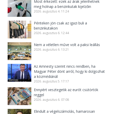
Most érkezett: ezek az árak jelenhetnek
meg holnap a benzinkutak kijelzőin
2026. augusztus 4. 11:24
Pénteken jön csak az igazi buli a
benzinkutakon
2026. augusztus 6. 12:44
Nem a véletlen műve volt a paksi leállás
2026. augusztus 6. 13:21
Az Amnesty szerint nincs rendben, ha
Magyar Péter dönt arról, hogy ki dolgozhat
a közmédiánál
2026. augusztus 5. 17:17
Ennyiért vesztegetik az eurót csütörtök
reggel
2026. augusztus 6. 07:08
Elindult a végelszámolás, hamarosan