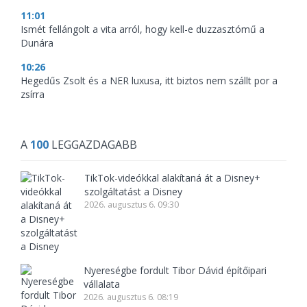
11:01
Ismét fellángolt a vita arról, hogy kell-e duzzasztómű a
Dunára
10:26
Hegedűs Zsolt és a NER luxusa, itt biztos nem szállt por a
zsírra
A
100
LEGGAZDAGABB
TikTok-videókkal alakítaná át a Disney+
szolgáltatást a Disney
2026. augusztus 6. 09:30
Nyereségbe fordult Tibor Dávid építőipari
vállalata
2026. augusztus 6. 08:19