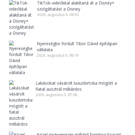
TikTok-videókkal alakítaná át a Disney+
szolgáltatást a Disney
2026. augusztus 6. 09:30
Nyereségbe fordult Tibor Dávid építőipari
vállalata
2026. augusztus 6. 08:19
Lakásokat vásárolt luxusbirtoka mögött a
fiatal ausztrál milliárdos
2026. augusztus 5. 07:08
Közel negyvenezer milliárd forintnyi SpaceX-