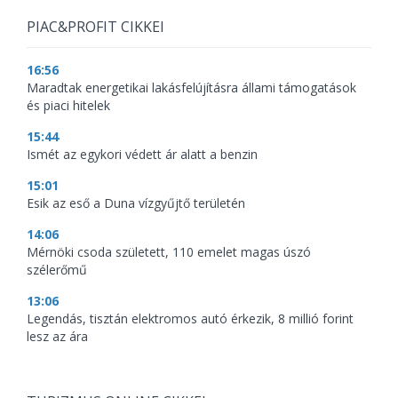
PIAC&PROFIT CIKKEI
16:56
Maradtak energetikai lakásfelújításra állami támogatások
és piaci hitelek
15:44
Ismét az egykori védett ár alatt a benzin
15:01
Esik az eső a Duna vízgyűjtő területén
14:06
Mérnöki csoda született, 110 emelet magas úszó
szélerőmű
13:06
Legendás, tisztán elektromos autó érkezik, 8 millió forint
lesz az ára