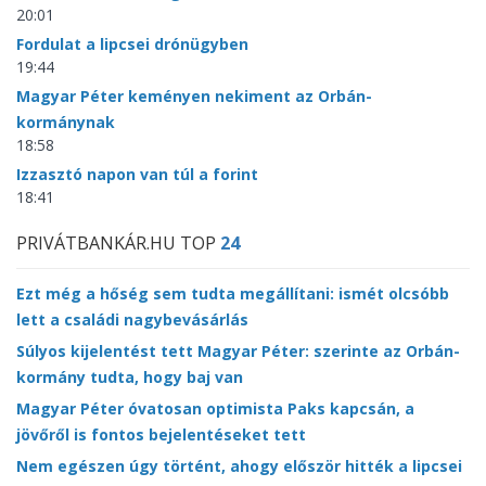
20:01
Fordulat a lipcsei drónügyben
19:44
Magyar Péter keményen nekiment az Orbán-
kormánynak
18:58
Izzasztó napon van túl a forint
18:41
PRIVÁTBANKÁR.HU TOP
24
Ezt még a hőség sem tudta megállítani: ismét olcsóbb
lett a családi nagybevásárlás
Súlyos kijelentést tett Magyar Péter: szerinte az Orbán-
kormány tudta, hogy baj van
Magyar Péter óvatosan optimista Paks kapcsán, a
jövőről is fontos bejelentéseket tett
Nem egészen úgy történt, ahogy először hitték a lipcsei