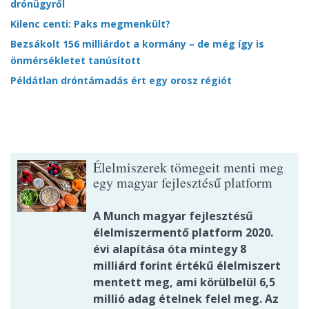
drónügyről
Kilenc centi: Paks megmenkült?
Bezsákolt 156 milliárdot a kormány – de még így is
önmérsékletet tanúsított
Példátlan dróntámadás ért egy orosz régiót
Élelmiszerek tömegeit menti meg
egy magyar fejlesztésű platform
A Munch magyar fejlesztésű
élelmiszermentő platform 2020.
évi alapítása óta mintegy 8
milliárd forint értékű élelmiszert
mentett meg, ami körülbelül 6,5
millió adag ételnek felel meg. Az