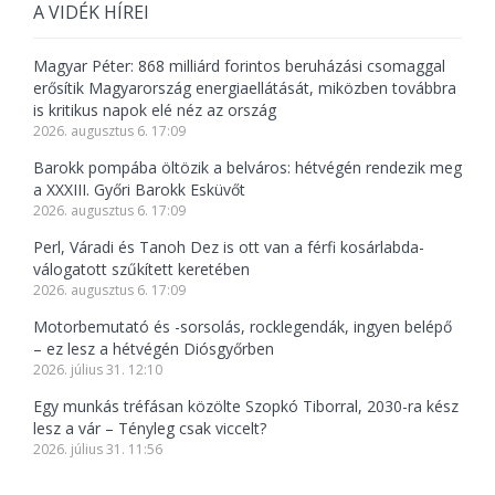
A VIDÉK HÍREI
Magyar Péter: 868 milliárd forintos beruházási csomaggal
erősítik Magyarország energiaellátását, miközben továbbra
is kritikus napok elé néz az ország
2026. augusztus 6. 17:09
Barokk pompába öltözik a belváros: hétvégén rendezik meg
a XXXIII. Győri Barokk Esküvőt
2026. augusztus 6. 17:09
Perl, Váradi és Tanoh Dez is ott van a férfi kosárlabda-
válogatott szűkített keretében
2026. augusztus 6. 17:09
Motorbemutató és -sorsolás, rocklegendák, ingyen belépő
– ez lesz a hétvégén Diósgyőrben
2026. július 31. 12:10
Egy munkás tréfásan közölte Szopkó Tiborral, 2030-ra kész
lesz a vár – Tényleg csak viccelt?
2026. július 31. 11:56