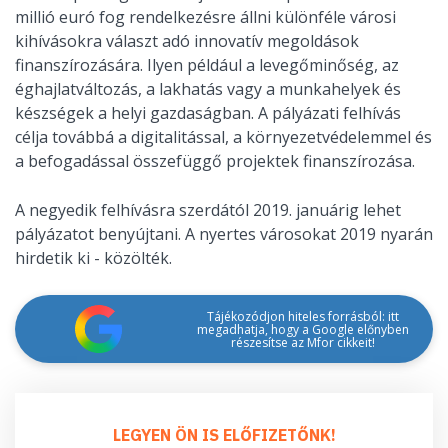
millió euró fog rendelkezésre állni különféle városi
kihívásokra választ adó innovatív megoldások
finanszírozására. Ilyen például a levegőminőség, az
éghajlatváltozás, a lakhatás vagy a munkahelyek és
készségek a helyi gazdaságban. A pályázati felhívás
célja továbbá a digitalitással, a környezetvédelemmel és
a befogadással összefüggő projektek finanszírozása.
A negyedik felhívásra szerdától 2019. januárig lehet
pályázatot benyújtani. A nyertes városokat 2019 nyarán
hirdetik ki - közölték.
Tájékozódjon hiteles forrásból: itt
megadhatja, hogy a Google előnyben
részesítse az Mfor cikkeit!
LEGYEN ÖN IS ELŐFIZETŐNK!