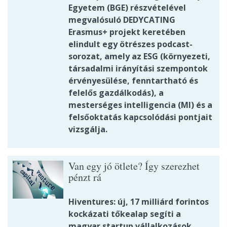
Egyetem (BGE) részvételével
megvalósuló DEDYCATING
Erasmus+ projekt keretében
elindult egy ötrészes podcast-
sorozat, amely az ESG (környezeti,
társadalmi irányítási szempontok
érvényesülése, fenntartható és
felelős gazdálkodás), a
mesterséges intelligencia (MI) és a
felsőoktatás kapcsolódási pontjait
vizsgálja.
Van egy jó ötlete? Így szerezhet
pénzt rá
Hiventures: új, 17 milliárd forintos
kockázati tőkealap segíti a
magyar startup vállalkozások