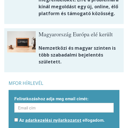
kínál megoldást egy új, online, élő
platform és támogató közösség.
Magyarország Európa elé került
Nemzetközi és magyar szinten is
több szabadalmi bejelentés
született.
MFOR HÍRLEVÉL
Feliratkozáshoz adja meg email címét:
Az
elfogadom.
adatkezelési nyilatkozatot