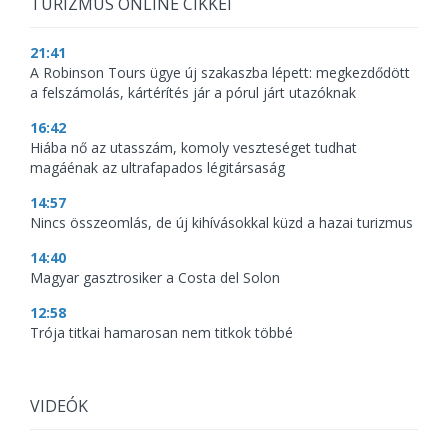
TURIZMUS ONLINE CIKKEI
21:41
A Robinson Tours ügye új szakaszba lépett: megkezdődött
a felszámolás, kártérítés jár a pórul járt utazóknak
16:42
Hiába nő az utasszám, komoly veszteséget tudhat
magáénak az ultrafapados légitársaság
14:57
Nincs összeomlás, de új kihívásokkal küzd a hazai turizmus
14:40
Magyar gasztrosiker a Costa del Solon
12:58
Trója titkai hamarosan nem titkok többé
VIDEÓK