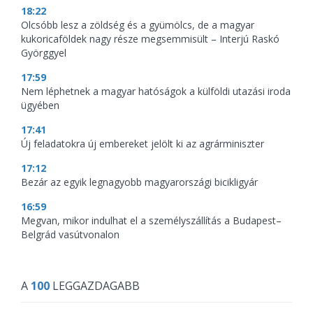
18:22
Olcsóbb lesz a zöldség és a gyümölcs, de a magyar
kukoricaföldek nagy része megsemmisült – Interjú Raskó
Györggyel
17:59
Nem léphetnek a magyar hatóságok a külföldi utazási iroda
ügyében
17:41
Új feladatokra új embereket jelölt ki az agrárminiszter
17:12
Bezár az egyik legnagyobb magyarországi bicikligyár
16:59
Megvan, mikor indulhat el a személyszállítás a Budapest–
Belgrád vasútvonalon
A
100
LEGGAZDAGABB