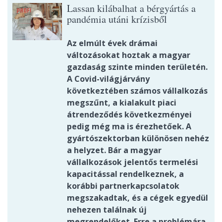
Lassan kilábalhat a bérgyártás a
pandémia utáni krízisből
Az elmúlt évek drámai
változásokat hoztak a magyar
gazdaság szinte minden területén.
A Covid-világjárvány
következtében számos vállalkozás
megszűnt, a kialakult piaci
átrendeződés következményei
pedig még ma is érezhetőek. A
gyártószektorban különösen nehéz
a helyzet. Bár a magyar
vállalkozások jelentős termelési
kapacitással rendelkeznek, a
korábbi partnerkapcsolatok
megszakadtak, és a cégek egyedül
nehezen találnak új
megrendelőket. Erre a problémára