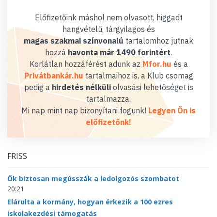
Előfizetőink máshol nem olvasott, higgadt
hangvételű, tárgyilagos és
magas szakmai színvonalú
tartalomhoz jutnak
hozzá
havonta már 1490 forintért
.
Korlátlan hozzáférést adunk az
Mfor.hu
és a
Privátbankár.hu
tartalmaihoz is, a Klub csomag
pedig a
hirdetés nélküli
olvasási lehetőséget is
tartalmazza.
Mi nap mint nap bizonyítani fogunk!
Legyen Ön is
előfizetőnk!
FRISS
Ők biztosan megússzák a ledolgozós szombatot
20:21
Elárulta a kormány, hogyan érkezik a 100 ezres
iskolakezdési támogatás