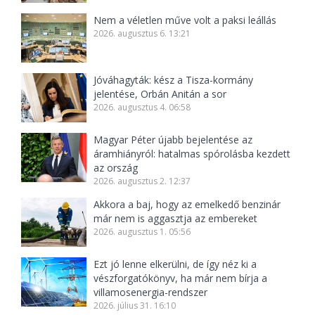
Nem a véletlen műve volt a paksi leállás
2026. augusztus 6. 13:21
Jóváhagyták: kész a Tisza-kormány
jelentése, Orbán Anitán a sor
2026. augusztus 4. 06:58
Magyar Péter újabb bejelentése az
áramhiányról: hatalmas spórolásba kezdett
az ország
2026. augusztus 2. 12:37
Akkora a baj, hogy az emelkedő benzinár
már nem is aggasztja az embereket
2026. augusztus 1. 05:56
Ezt jó lenne elkerülni, de így néz ki a
vészforgatókönyv, ha már nem bírja a
villamosenergia-rendszer
2026. július 31. 16:10