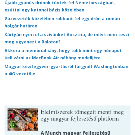
Újabb gyanús drónok tűntek fel Németországban,
ezúttal egy katonai bázis közelében
Gázvezeték közelében robbant fel egy drón a román-
bolgár határon
Kártyán nyeri el a szívünket Ausztria, de miért nem teszi
meg ugyanezt a Balaton?
Akkora a memóriahiány, hogy több mint egy hónapot
kell várni az MacBook Air néhány modelljére
Magyar kézifegyver-gyártásról tárgyalt Washingtonban
a 4iG vezetője
Élelmiszerek tömegeit menti meg
egy magyar fejlesztésű platform
A Munch magyar fejlesztésű