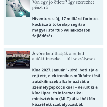
Van egy jó ötlete? Így szerezhet
pénzt rá
Hiventures: új, 17 milliárd forintos
kockázati tőkealap segíti a
magyar startup vállalkozások
fejlődését.
Jövőre betilthatják a rejtett
autókilincseket – túl veszélyesek
Kína 2027. január 1-jétől betiltja a
rejtett, elektronikus működtetésű
autókilincsek alkalmazását a
személygépkocsiknál – derült ki a
kínai ipari és informatikai
minisztérium (MIIT) által hétfőn
közzétett szabályozásból.