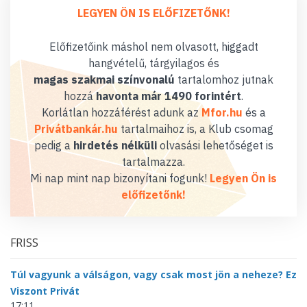
LEGYEN ÖN IS ELŐFIZETŐNK!
Előfizetőink máshol nem olvasott, higgadt
hangvételű, tárgyilagos és
magas szakmai színvonalú
tartalomhoz jutnak
hozzá
havonta már 1490 forintért
.
Korlátlan hozzáférést adunk az
Mfor.hu
és a
Privátbankár.hu
tartalmaihoz is, a Klub csomag
pedig a
hirdetés nélküli
olvasási lehetőséget is
tartalmazza.
Mi nap mint nap bizonyítani fogunk!
Legyen Ön is
előfizetőnk!
FRISS
Túl vagyunk a válságon, vagy csak most jön a neheze? Ez
Viszont Privát
17:11