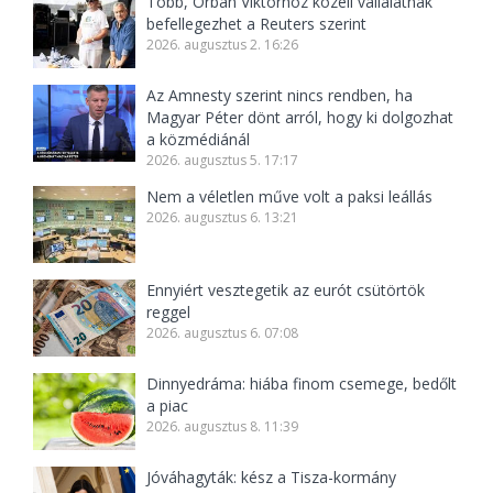
Több, Orbán Viktorhoz közeli vállalatnak
befellegezhet a Reuters szerint
2026. augusztus 2. 16:26
Az Amnesty szerint nincs rendben, ha
Magyar Péter dönt arról, hogy ki dolgozhat
a közmédiánál
2026. augusztus 5. 17:17
Nem a véletlen műve volt a paksi leállás
2026. augusztus 6. 13:21
Ennyiért vesztegetik az eurót csütörtök
reggel
2026. augusztus 6. 07:08
Dinnyedráma: hiába finom csemege, bedőlt
a piac
2026. augusztus 8. 11:39
Jóváhagyták: kész a Tisza-kormány