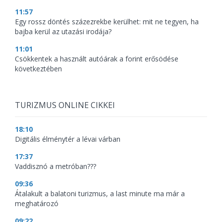
11:57
Egy rossz döntés százezrekbe kerülhet: mit ne tegyen, ha
bajba kerül az utazási irodája?
11:01
Csökkentek a használt autóárak a forint erősödése
következtében
TURIZMUS ONLINE CIKKEI
18:10
Digitális élménytér a lévai várban
17:37
Vaddisznó a metróban???
09:36
Átalakult a balatoni turizmus, a last minute ma már a
meghatározó
09:22