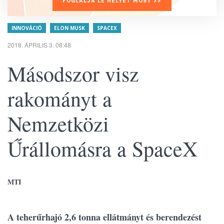
FOGLALJA LE HELYÉT MOST >>
INNOVÁCIÓ
ELON MUSK
SPACEX
2018. ÁPRILIS 3. 08:48
Másodszor visz
rakományt a
Nemzetközi
Űrállomásra a SpaceX
MTI
A teherűrhajó 2,6 tonna ellátmányt és berendezést