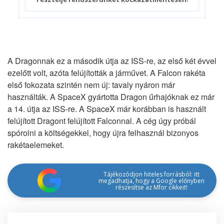
A Dragonnak ez a második útja az ISS-re, az első két évvel
ezelőtt volt, azóta felújították a járművet. A Falcon rakéta
első fokozata szintén nem új: tavaly nyáron már
használták. A SpaceX gyártotta Dragon űrhajóknak ez már
a 14. útja az ISS-re. A SpaceX már korábban is használt
felújított Dragont felújított Falconnal. A cég úgy próbál
spórolni a költségekkel, hogy újra felhasznál bizonyos
rakétaelemeket.
Tájékozódjon hiteles forrásból: itt
megadhatja, hogy a Google előnyben
részesítse az Mfor cikkeit!