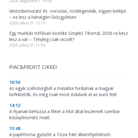
2026. augusztus 7. 16:58
Motorbemutató és -sorsolás, rocklegendák, ingyen belépő
– ez lesz a hétvégén Diósgyőrben
2026. július 31. 12:10
Egy munkás tréfásan közölte Szopkó Tiborral, 2030-ra kész
lesz a vár – Tényleg csak viccelt?
2026. július 31. 11:56
PIAC&PROFIT CIKKEI
16:56
Az egyik szélsőségből a másikba fordulnak a magyar
befektetők, és még csak most indulunk el az euró felé
14:12
A Ryanair behúzza a féket a Mol által kiszemelt szerbiai
kőolajfinomító miatt
13:48
A papírforma győzött a Tisza Párt államfőjelölésén