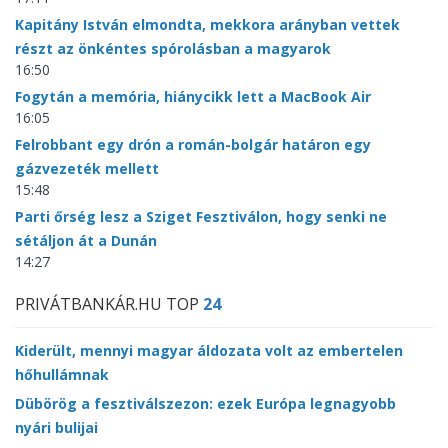
Kapitány István elmondta, mekkora arányban vettek
részt az önkéntes spórolásban a magyarok
16:50
Fogytán a memória, hiánycikk lett a MacBook Air
16:05
Felrobbant egy drón a román-bolgár határon egy
gázvezeték mellett
15:48
Parti őrség lesz a Sziget Fesztiválon, hogy senki ne
sétáljon át a Dunán
14:27
PRIVÁTBANKÁR.HU TOP
24
Kiderült, mennyi magyar áldozata volt az embertelen
hőhullámnak
Dübörög a fesztiválszezon: ezek Európa legnagyobb
nyári bulijai