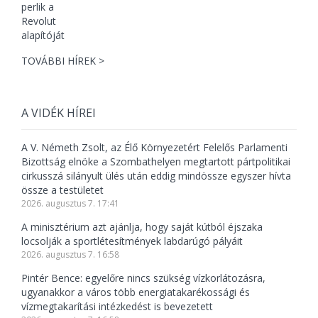
TOVÁBBI HÍREK >
A VIDÉK HÍREI
A V. Németh Zsolt, az Élő Környezetért Felelős Parlamenti
Bizottság elnöke a Szombathelyen megtartott pártpolitikai
cirkusszá silányult ülés után eddig mindössze egyszer hívta
össze a testületet
2026. augusztus 7. 17:41
A minisztérium azt ajánlja, hogy saját kútból éjszaka
locsolják a sportlétesítmények labdarúgó pályáit
2026. augusztus 7. 16:58
Pintér Bence: egyelőre nincs szükség vízkorlátozásra,
ugyanakkor a város több energiatakarékossági és
vízmegtakarítási intézkedést is bevezetett