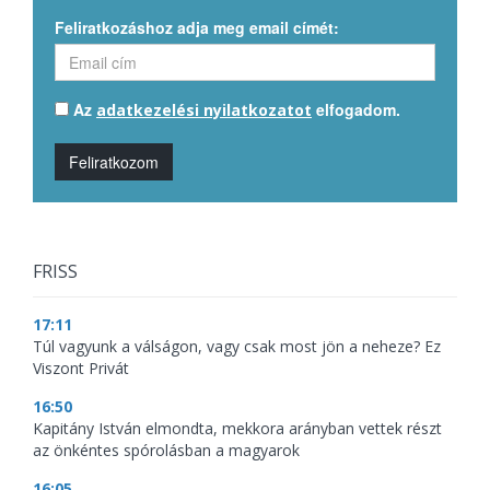
Feliratkozáshoz adja meg email címét:
Az
elfogadom.
adatkezelési nyilatkozatot
Feliratkozom
FRISS
17:11
Túl vagyunk a válságon, vagy csak most jön a neheze? Ez
Viszont Privát
16:50
Kapitány István elmondta, mekkora arányban vettek részt
az önkéntes spórolásban a magyarok
16:05