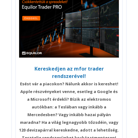
Kereskedjen az mfor trader
rendszerével!
Esést vár a piacokon? Nálunk akkor is kereshet!
Apple részvényeket venne, esetleg a Google és
a Microsoft érdekli? Bízik az elektromos
autókban: a Teslában vagy inkább a
Mercedesben? Vagy inkább hazai pályán
maradna? Ha a világ legnagyobb tőzsdéin, vagy
120 devizapárral kereskedne, adott a lehetőség.
Tesztelje rendszerünket kockázatmentesen!