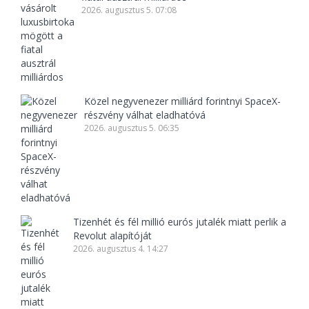
2026. augusztus 5. 07:08
Közel negyvenezer milliárd forintnyi SpaceX-
részvény válhat eladhatóvá
2026. augusztus 5. 06:35
Tizenhét és fél millió eurós jutalék miatt perlik a
Revolut alapítóját
2026. augusztus 4. 14:27