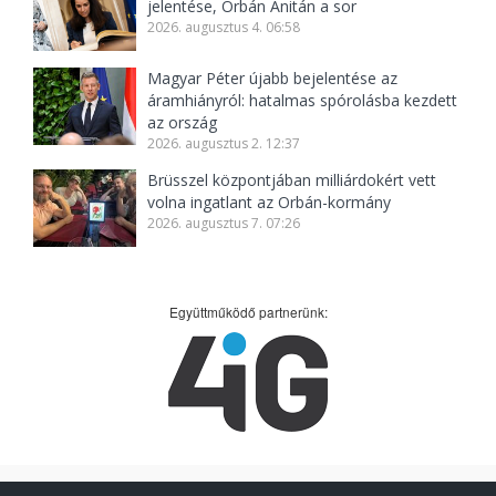
jelentése, Orbán Anitán a sor
2026. augusztus 4. 06:58
Magyar Péter újabb bejelentése az
áramhiányról: hatalmas spórolásba kezdett
az ország
2026. augusztus 2. 12:37
Brüsszel központjában milliárdokért vett
volna ingatlant az Orbán-kormány
2026. augusztus 7. 07:26
Együttműködő partnerünk: