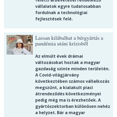
feletti árbevétellel rendelkező
vállalatok egyre tudatosabban
fordulnak a technológiai
fejlesztések felé.
Lassan kilábalhat a bérgyártás a
pandémia utáni krízisből
Az elmúlt évek drámai
változásokat hoztak a magyar
gazdaság szinte minden területén.
A Covid-világjárvány
következtében számos vállalkozás
megszűnt, a kialakult piaci
átrendeződés következményei
pedig még ma is érezhetőek. A
gyártószektorban különösen nehéz
a helyzet. Bár a magyar