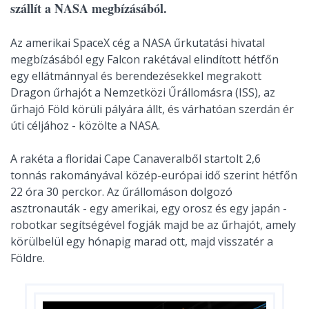
szállít a NASA megbízásából.
Az amerikai SpaceX cég a NASA űrkutatási hivatal
megbízásából egy Falcon rakétával elindított hétfőn
egy ellátmánnyal és berendezésekkel megrakott
Dragon űrhajót a Nemzetközi Űrállomásra (ISS), az
űrhajó Föld körüli pályára állt, és várhatóan szerdán ér
úti céljához - közölte a NASA.
A rakéta a floridai Cape Canaveralből startolt 2,6
tonnás rakományával közép-európai idő szerint hétfőn
22 óra 30 perckor. Az űrállomáson dolgozó
asztronauták - egy amerikai, egy orosz és egy japán -
robotkar segítségével fogják majd be az űrhajót, amely
körülbelül egy hónapig marad ott, majd visszatér a
Földre.