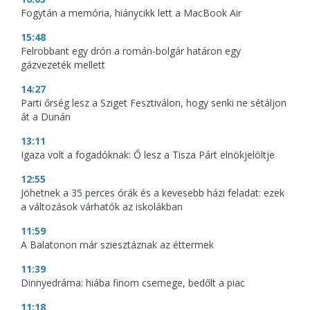
Fogytán a memória, hiánycikk lett a MacBook Air
15:48
Felrobbant egy drón a román-bolgár határon egy
gázvezeték mellett
14:27
Parti őrség lesz a Sziget Fesztiválon, hogy senki ne sétáljon
át a Dunán
13:11
Igaza volt a fogadóknak: Ő lesz a Tisza Párt elnökjelöltje
12:55
Jöhetnek a 35 perces órák és a kevesebb házi feladat: ezek
a változások várhatók az iskolákban
11:59
A Balatonon már sziesztáznak az éttermek
11:39
Dinnyedráma: hiába finom csemege, bedőlt a piac
11:18