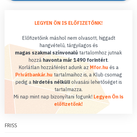
LEGYEN ÖN IS ELŐFIZETŐNK!
Előfizetőink máshol nem olvasott, higgadt
hangvételű, tárgyilagos és
magas szakmai színvonalú
tartalomhoz jutnak
hozzá
havonta már 1490 forintért
.
Korlátlan hozzáférést adunk az
Mfor.hu
és a
Privátbankár.hu
tartalmaihoz is, a Klub csomag
pedig a
hirdetés nélküli
olvasási lehetőséget is
tartalmazza.
Mi nap mint nap bizonyítani fogunk!
Legyen Ön is
előfizetőnk!
FRISS