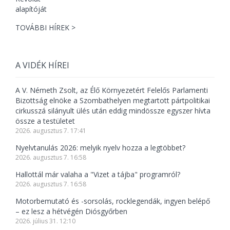
TOVÁBBI HÍREK >
A VIDÉK HÍREI
A V. Németh Zsolt, az Élő Környezetért Felelős Parlamenti
Bizottság elnöke a Szombathelyen megtartott pártpolitikai
cirkusszá silányult ülés után eddig mindössze egyszer hívta
össze a testületet
2026. augusztus 7. 17:41
Nyelvtanulás 2026: melyik nyelv hozza a legtöbbet?
2026. augusztus 7. 16:58
Hallottál már valaha a "Vizet a tájba" programról?
2026. augusztus 7. 16:58
Motorbemutató és -sorsolás, rocklegendák, ingyen belépő
– ez lesz a hétvégén Diósgyőrben
2026. július 31. 12:10