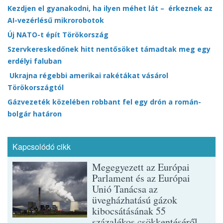
Kezdjen el gyanakodni, ha ilyen méhet lát – érkeznek az
AI-vezérlésű mikrorobotok
Új NATO-t épít Törökország
Szervkereskedőnek hitt nentősöket támadtak meg egy
erdélyi faluban
Ukrajna régebbi amerikai rakétákat vásárol
Törökországtól
Gázvezeték közelében robbant fel egy drón a román-
bolgár határon
Kapcsolódó cikk
Megegyezett az Európai
Parlament és az Európai
Unió Tanácsa az
üvegházhatású gázok
kibocsátásának 55
százalékos csökkentéséről