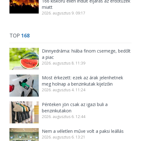
166 kiskorú ellen indult eljárás az erdőtüzek
miatt
2026. augusztus 9. 09:17
TOP
168
Dinnyedráma: hiába finom csemege, bedőlt
a piac
2026. augusztus 8. 11:39
Most érkezett: ezek az árak jelenhetnek
meg holnap a benzinkutak kijelzőin
2026. augusztus 4. 11:24
Pénteken jön csak az igazi buli a
benzinkutakon
2026. augusztus 6. 12:44
Nem a véletlen műve volt a paksi leállás
2026. augusztus 6. 13:21