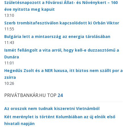
Születésnapozott a Fővárosi Állat- és Növénykert – 160
éve nyitotta meg kapuit
13:10
Szerb trombitafesztiválon kapcsolódott ki Orbán Viktor
11:55
Bulgária lett a mintaország az energia tárolásában
11:43
Ismét fellángolt a vita arról, hogy kell-e duzzasztómű a
Dunára
11:01
Hegedűs Zsolt és a NER luxusa, itt biztos nem szállt por a
zsírra
10:26
PRIVÁTBANKÁR.HU TOP
24
Az oroszok nem tudnak kiszeretni Vietnámból
Két merénylet is történt Kolumbiában az új elnök első
hivatali napján