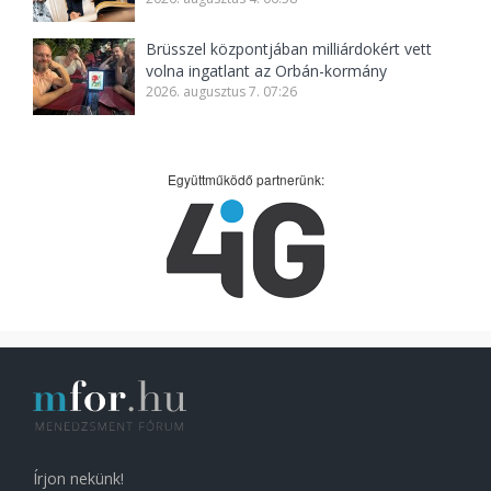
Brüsszel központjában milliárdokért vett
volna ingatlant az Orbán-kormány
2026. augusztus 7. 07:26
Együttműködő partnerünk:
Írjon nekünk!