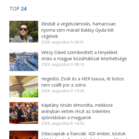
TOP
24
Elindult a végelszámolás, hamarosan
nyoma sem marad Balásy Gyula két
cégének
2026. augusztus 9. 06:01
Vitézy Dávid szembesített a tényekkel:
óriási a magyar közúthálózat leterheltsége
2026. augusztus 9. 08:10
Hegedűs Zsolt és a NER luxusa, itt biztos
nem szállt por a zsírra
2026. augusztus 9. 10:26
Kapitány István elmondta, mekkora
arányban vettek részt az önkéntes
spórolásban a magyarok
2026. augusztus 8. 16:50
Odacsaptak a franciák: 420 ember, köztük