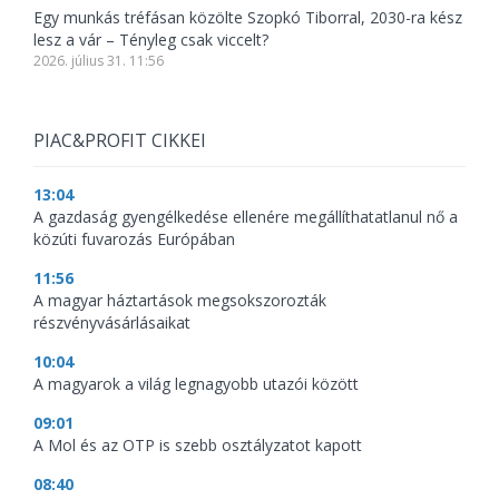
Egy munkás tréfásan közölte Szopkó Tiborral, 2030-ra kész
lesz a vár – Tényleg csak viccelt?
2026. július 31. 11:56
PIAC&PROFIT CIKKEI
13:04
A gazdaság gyengélkedése ellenére megállíthatatlanul nő a
közúti fuvarozás Európában
11:56
A magyar háztartások megsokszorozták
részvényvásárlásaikat
10:04
A magyarok a világ legnagyobb utazói között
09:01
A Mol és az OTP is szebb osztályzatot kapott
08:40