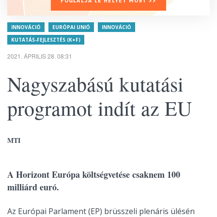
FOGLALJA LE HELYÉT MOST >>
INNOVÁCIÓ
EURÓPAI UNIÓ
INNOVÁCIÓ
KUTATÁS-FEJLESZTÉS (K+F)
2021. ÁPRILIS 28. 08:31
Nagyszabású kutatási
programot indít az EU
MTI
A Horizont Európa költségvetése csaknem 100
milliárd euró.
Az Európai Parlament (EP) brüsszeli plenáris ülésén