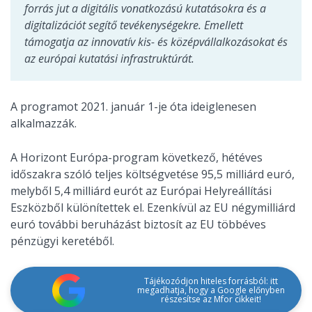
forrás jut a digitális vonatkozású kutatásokra és a
digitalizációt segítő tevékenységekre. Emellett
támogatja az innovatív kis- és középvállalkozásokat és
az európai kutatási infrastruktúrát.
A programot 2021. január 1-je óta ideiglenesen
alkalmazzák.
A Horizont Európa-program következő, hétéves
időszakra szóló teljes költségvetése 95,5 milliárd euró,
melyből 5,4 milliárd eurót az Európai Helyreállítási
Eszközből különítettek el. Ezenkívül az EU négymilliárd
euró további beruházást biztosít az EU többéves
pénzügyi keretéből.
Tájékozódjon hiteles forrásból: itt
megadhatja, hogy a Google előnyben
részesítse az Mfor cikkeit!