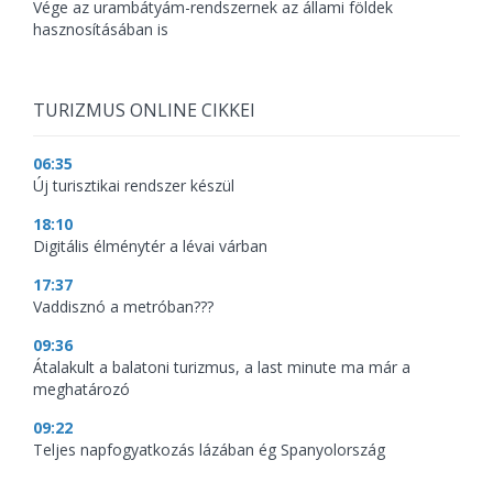
Vége az urambátyám-rendszernek az állami földek
hasznosításában is
TURIZMUS ONLINE CIKKEI
06:35
Új turisztikai rendszer készül
18:10
Digitális élménytér a lévai várban
17:37
Vaddisznó a metróban???
09:36
Átalakult a balatoni turizmus, a last minute ma már a
meghatározó
09:22
Teljes napfogyatkozás lázában ég Spanyolország