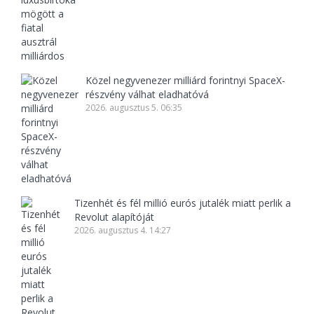
Közel negyvenezer milliárd forintnyi SpaceX-
részvény válhat eladhatóvá
2026. augusztus 5. 06:35
Tizenhét és fél millió eurós jutalék miatt perlik a
Revolut alapítóját
2026. augusztus 4. 14:27