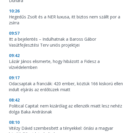
Dunára
10:26
Hegedűs Zsolt és a NER luxusa, itt biztos nem szállt por a
zsírra
09:57
Itt a bejelentés – Indulhatnak a Baross Gábor
Vasútfejlesztési Terv uniós projektjei
09:42
Lázár János elismerte, hogy hibázott a Fidesz a
vízvédelemben
09:17
Odacsaptak a franciák: 420 ember, köztük 166 kiskorú ellen
indult eljárás az erdőtüzek miatt
08:42
Political Capital: nem kizárólag az ellenzék miatt lesz nehéz
dolga Baka Andrásnak
08:10
Vitézy Dávid szembesített a tényekkel: óriási a magyar