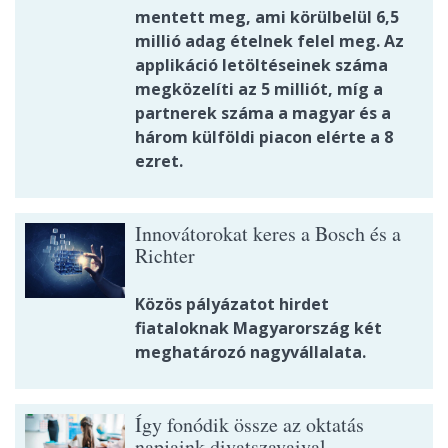
mentett meg, ami körülbelül 6,5
millió adag ételnek felel meg. Az
applikáció letöltéseinek száma
megközelíti az 5 milliót, míg a
partnerek száma a magyar és a
három külföldi piacon elérte a 8
ezret.
Innovátorokat keres a Bosch és a
Richter
Közös pályázatot hirdet
fiataloknak Magyarország két
meghatározó nagyvállalata.
Így fonódik össze az oktatás
napjaink divatszavaival