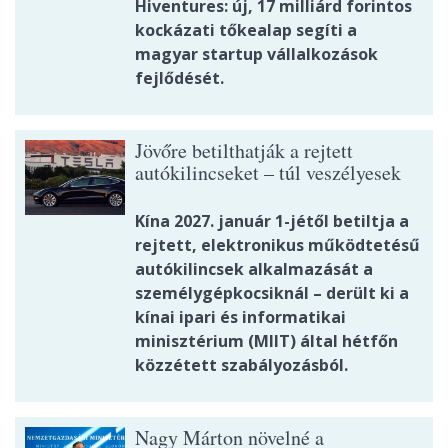
Hiventures: új, 17 milliárd forintos
kockázati tőkealap segíti a
magyar startup vállalkozások
fejlődését.
Jövőre betilthatják a rejtett
autókilincseket – túl veszélyesek
Kína 2027. január 1-jétől betiltja a
rejtett, elektronikus működtetésű
autókilincsek alkalmazását a
személygépkocsiknál – derült ki a
kínai ipari és informatikai
minisztérium (MIIT) által hétfőn
közzétett szabályozásból.
Nagy Márton növelné a