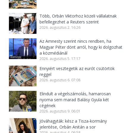
Több, Orbán Viktorhoz közeli vállalatnak
befellegezhet a Reuters szerint
2026. augusztus 2. 16:26
Az Amnesty szerint nincs rendben, ha
Magyar Péter dönt arról, hogy ki dolgozhat
a közmédiánál
2026. augusztus 5. 17:17
Ennyiért vesztegetik az eurót csütörtök
reggel
2026. augusztus 6. 07:08
Elindult a végelszámolás, hamarosan
nyoma sem marad Balásy Gyula két
cégének
2026. augusztus 9. 06:01
Jóváhagyták: kész a Tisza-kormány
jelentése, Orbán Anitán a sor
2026. augusztus 4. 06:58