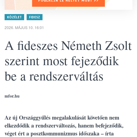
FOGLALJA LE HELYÉT MOST >>
KÖZÉLET
FIDESZ
2026. MÁJUS 10. 16:01
A fideszes Németh Zsolt
szerint most fejeződik
be a rendszerváltás
mfor.hu
Az új Országgyűlés megalakulását követően nem
elkezdődik a rendszerváltozás, hanem befejeződik,
véget ért a posztkommunizmus időszaka – írta