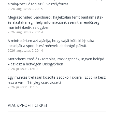
a talajközeli ózon az új veszélyforrás
2026. augusztus 9. 20:15
Megrázó videó Bábolnáról: hajléktalan férfit bántalmaztak
és aláztak meg - helyi információink szerint a rendőrség
már intézkedik az ügyben
2026. augusztus 9. 20:14
A minisztérium azt ajánlja, hogy saját kútból éjszaka
locsolják a sportlétesítmények labdarúgó pályáit
2026. augusztus 9. 20:14
Motorbemutató és -sorsolás, rocklegendák, ingyen belépő
– ez lesz a hétvégén Diósgyőrben
2026. július 31. 12:10
Egy munkás tréfásan közölte Szopkó Tiborral, 2030-ra kész
lesz a vár – Tényleg csak viccelt?
2026. július 31. 11:56
PIAC&PROFIT CIKKEI