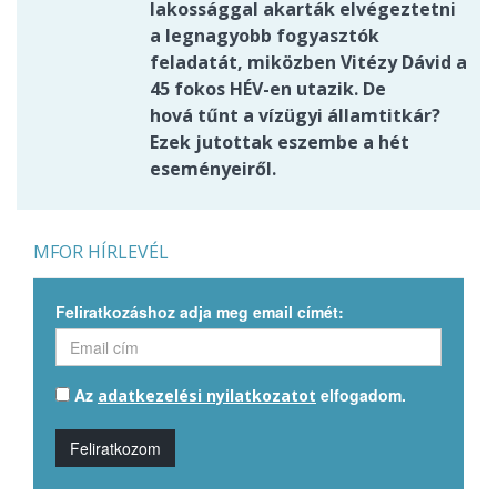
lakossággal akarták elvégeztetni
a legnagyobb fogyasztók
feladatát, miközben Vitézy Dávid a
45 fokos HÉV-en utazik. De
hová tűnt a vízügyi államtitkár?
Ezek jutottak eszembe a hét
eseményeiről.
MFOR HÍRLEVÉL
Feliratkozáshoz adja meg email címét:
Az
elfogadom.
adatkezelési nyilatkozatot
Feliratkozom