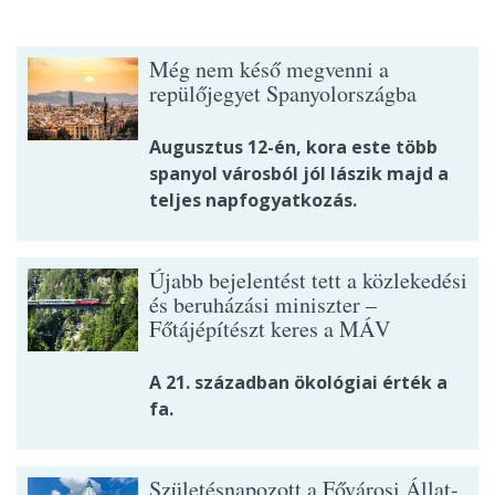
Még nem késő megvenni a
repülőjegyet Spanyolországba
Augusztus 12-én, kora este több
spanyol városból jól lászik majd a
teljes napfogyatkozás.
Újabb bejelentést tett a közlekedési
és beruházási miniszter –
Főtájépítészt keres a MÁV
A 21. században ökológiai érték a
fa.
Születésnapozott a Fővárosi Állat-