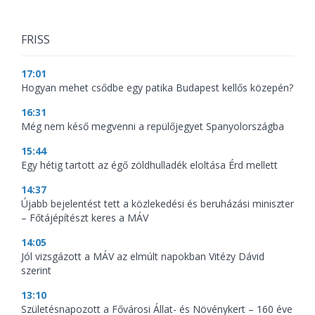
FRISS
17:01
Hogyan mehet csődbe egy patika Budapest kellős közepén?
16:31
Még nem késő megvenni a repülőjegyet Spanyolországba
15:44
Egy hétig tartott az égő zöldhulladék eloltása Érd mellett
14:37
Újabb bejelentést tett a közlekedési és beruházási miniszter
– Főtájépítészt keres a MÁV
14:05
Jól vizsgázott a MÁV az elmúlt napokban Vitézy Dávid
szerint
13:10
Születésnapozott a Fővárosi Állat- és Növénykert – 160 éve