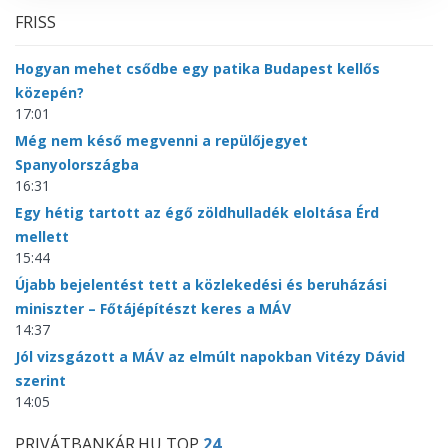
FRISS
Hogyan mehet csődbe egy patika Budapest kellős
közepén?
17:01
Még nem késő megvenni a repülőjegyet
Spanyolországba
16:31
Egy hétig tartott az égő zöldhulladék eloltása Érd
mellett
15:44
Újabb bejelentést tett a közlekedési és beruházási
miniszter – Főtájépítészt keres a MÁV
14:37
Jól vizsgázott a MÁV az elmúlt napokban Vitézy Dávid
szerint
14:05
PRIVÁTBANKÁR.HU TOP
24