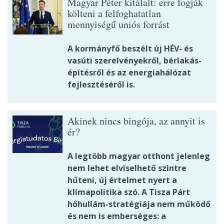
Magyar Péter kitálalt: erre fogják
költeni a felfoghatatlan
mennyiségű uniós forrást
A kormányfő beszélt új HÉV- és
vasúti szerelvényekről, bérlakás-
építésről és az energiahálózat
fejlesztéséről is.
Akinek nincs bingója, az annyit is
ér?
A legtöbb magyar otthont jelenleg
nem lehet elviselhető szintre
hűteni, új értelmet nyert a
klímapolitika szó. A Tisza Párt
hőhullám-stratégiája nem működő
és nem is emberséges: a