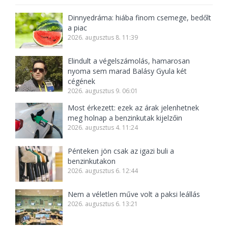
Dinnyedráma: hiába finom csemege, bedőlt
a piac
2026. augusztus 8. 11:39
Elindult a végelszámolás, hamarosan
nyoma sem marad Balásy Gyula két
cégének
2026. augusztus 9. 06:01
Most érkezett: ezek az árak jelenhetnek
meg holnap a benzinkutak kijelzőin
2026. augusztus 4. 11:24
Pénteken jön csak az igazi buli a
benzinkutakon
2026. augusztus 6. 12:44
Nem a véletlen műve volt a paksi leállás
2026. augusztus 6. 13:21