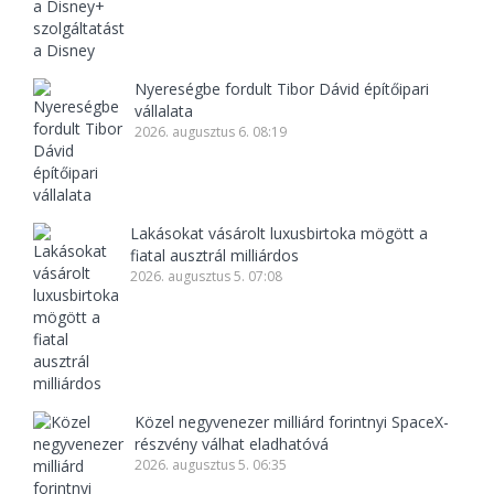
Nyereségbe fordult Tibor Dávid építőipari
vállalata
2026. augusztus 6. 08:19
Lakásokat vásárolt luxusbirtoka mögött a
fiatal ausztrál milliárdos
2026. augusztus 5. 07:08
Közel negyvenezer milliárd forintnyi SpaceX-
részvény válhat eladhatóvá
2026. augusztus 5. 06:35