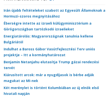
Irán újabb feltételeket szabott az Egyesült Államoknak a
Hormuzi-szoros megnyitásához
Éberségre intette az izraeli külügyminisztérium a
Görögországban tartózkodó izraelieket
Energiatárolás: Magyarországnak tanulnia kellene
Bulgáriától
Indulhat a Baross Gábor Vasútfejlesztési Terv uniós
projektje – Itt a kormányhatározat
Benjamin Netanjahu elutasítja Trump gázai rendezési
tervét
Kiárusított arcok: már a nyugdíjasok is bérbe adják
magukat az MI-nek
Két merénylet is történt Kolumbiában az új elnök első
hivatali napján