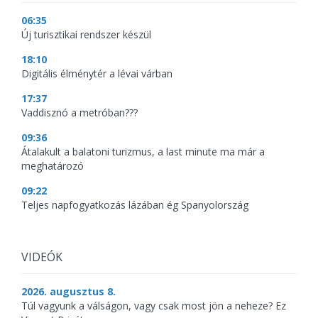
06:35
Új turisztikai rendszer készül
18:10
Digitális élménytér a lévai várban
17:37
Vaddisznó a metróban???
09:36
Átalakult a balatoni turizmus, a last minute ma már a
meghatározó
09:22
Teljes napfogyatkozás lázában ég Spanyolország
VIDEÓK
2026. augusztus 8.
Túl vagyunk a válságon, vagy csak most jön a neheze? Ez