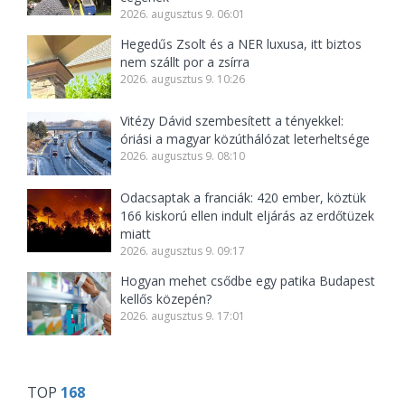
2026. augusztus 9. 06:01
Hegedűs Zsolt és a NER luxusa, itt biztos
nem szállt por a zsírra
2026. augusztus 9. 10:26
Vitézy Dávid szembesített a tényekkel:
óriási a magyar közúthálózat leterheltsége
2026. augusztus 9. 08:10
Odacsaptak a franciák: 420 ember, köztük
166 kiskorú ellen indult eljárás az erdőtüzek
miatt
2026. augusztus 9. 09:17
Hogyan mehet csődbe egy patika Budapest
kellős közepén?
2026. augusztus 9. 17:01
TOP
168