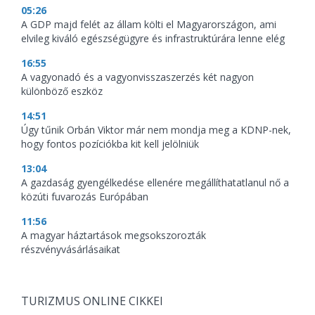
05:26
A GDP majd felét az állam költi el Magyarországon, ami
elvileg kiváló egészségügyre és infrastruktúrára lenne elég
16:55
A vagyonadó és a vagyonvisszaszerzés két nagyon
különböző eszköz
14:51
Úgy tűnik Orbán Viktor már nem mondja meg a KDNP-nek,
hogy fontos pozíciókba kit kell jelölniük
13:04
A gazdaság gyengélkedése ellenére megállíthatatlanul nő a
közúti fuvarozás Európában
11:56
A magyar háztartások megsokszorozták
részvényvásárlásaikat
TURIZMUS ONLINE CIKKEI