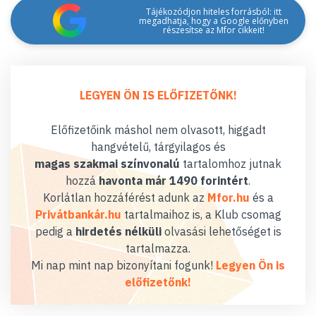
Tájékozódjon hiteles forrásból: itt
megadhatja, hogy a Google előnyben
részesítse az Mfor cikkeit!
LEGYEN ÖN IS ELŐFIZETŐNK!
Előfizetőink máshol nem olvasott, higgadt
hangvételű, tárgyilagos és
magas szakmai színvonalú
tartalomhoz jutnak
hozzá
havonta már 1490 forintért
.
Korlátlan hozzáférést adunk az
Mfor.hu
és a
Privátbankár.hu
tartalmaihoz is, a Klub csomag
pedig a
hirdetés nélküli
olvasási lehetőséget is
tartalmazza.
Mi nap mint nap bizonyítani fogunk!
Legyen Ön is
előfizetőnk!