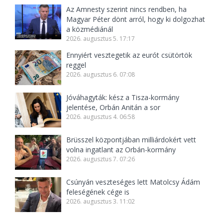
Az Amnesty szerint nincs rendben, ha
Magyar Péter dönt arról, hogy ki dolgozhat
a közmédiánál
2026. augusztus 5. 17:17
Ennyiért vesztegetik az eurót csütörtök
reggel
2026. augusztus 6. 07:08
Jóváhagyták: kész a Tisza-kormány
jelentése, Orbán Anitán a sor
2026. augusztus 4. 06:58
Brüsszel központjában milliárdokért vett
volna ingatlant az Orbán-kormány
2026. augusztus 7. 07:26
Csúnyán veszteséges lett Matolcsy Ádám
feleségének cége is
2026. augusztus 3. 11:02