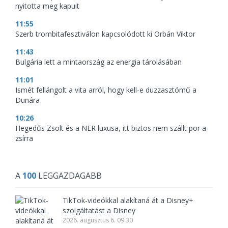
nyitotta meg kapuit
11:55
Szerb trombitafesztiválon kapcsolódott ki Orbán Viktor
11:43
Bulgária lett a mintaország az energia tárolásában
11:01
Ismét fellángolt a vita arról, hogy kell-e duzzasztómű a
Dunára
10:26
Hegedűs Zsolt és a NER luxusa, itt biztos nem szállt por a
zsírra
A
100
LEGGAZDAGABB
TikTok-videókkal alakítaná át a Disney+
szolgáltatást a Disney
2026. augusztus 6. 09:30