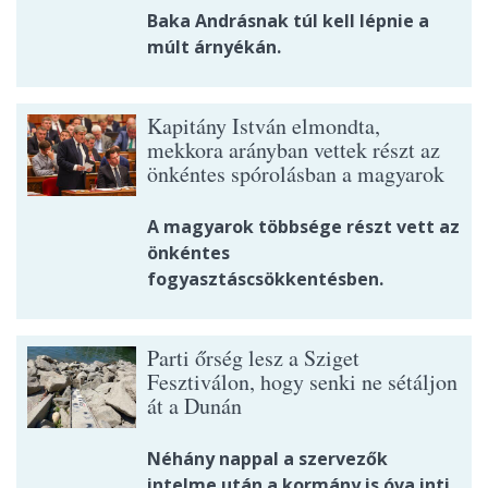
Baka Andrásnak túl kell lépnie a
múlt árnyékán.
Kapitány István elmondta,
mekkora arányban vettek részt az
önkéntes spórolásban a magyarok
A magyarok többsége részt vett az
önkéntes
fogyasztáscsökkentésben.
Parti őrség lesz a Sziget
Fesztiválon, hogy senki ne sétáljon
át a Dunán
Néhány nappal a szervezők
intelme után a kormány is óva inti