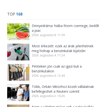
TOP
168
Dinnyedráma: hiába finom csemege, bedőlt
a piac
2026. augusztus 8. 11:39
Most érkezett: ezek az árak jelenhetnek
meg holnap a benzinkutak kijelzőin
2026. augusztus 4. 11:24
Pénteken jön csak az igazi buli a
benzinkutakon
2026. augusztus 6. 12:44
Több, Orbán Viktorhoz közeli vállalatnak
befellegezhet a Reuters szerint
2026. augusztus 2. 16:26
Nem a véletlen műve volt a paksi leállás