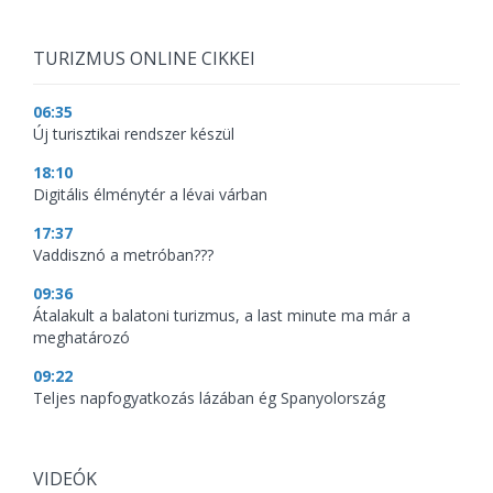
TURIZMUS ONLINE CIKKEI
06:35
Új turisztikai rendszer készül
18:10
Digitális élménytér a lévai várban
17:37
Vaddisznó a metróban???
09:36
Átalakult a balatoni turizmus, a last minute ma már a
meghatározó
09:22
Teljes napfogyatkozás lázában ég Spanyolország
VIDEÓK