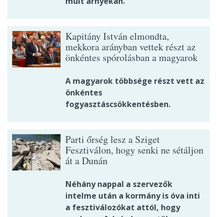
múlt árnyékán.
Kapitány István elmondta,
mekkora arányban vettek részt az
önkéntes spórolásban a magyarok
A magyarok többsége részt vett az
önkéntes
fogyasztáscsökkentésben.
Parti őrség lesz a Sziget
Fesztiválon, hogy senki ne sétáljon
át a Dunán
Néhány nappal a szervezők
intelme után a kormány is óva inti
a fesztiválozókat attól, hogy