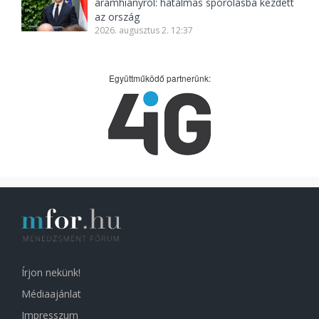
áramhiányról: hatalmas spórolásba kezdett
az ország
2026. augusztus 2. 12:37
Együttműködő partnerünk:
Írjon nekünk!
Médiaajánlat
Impresszum