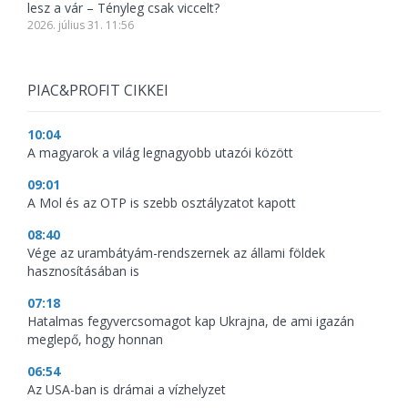
lesz a vár – Tényleg csak viccelt?
2026. július 31. 11:56
PIAC&PROFIT CIKKEI
10:04
A magyarok a világ legnagyobb utazói között
09:01
A Mol és az OTP is szebb osztályzatot kapott
08:40
Vége az urambátyám-rendszernek az állami földek
hasznosításában is
07:18
Hatalmas fegyvercsomagot kap Ukrajna, de ami igazán
meglepő, hogy honnan
06:54
Az USA-ban is drámai a vízhelyzet