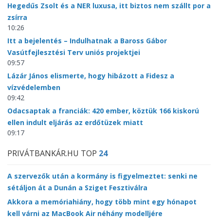
Hegedűs Zsolt és a NER luxusa, itt biztos nem szállt por a
zsírra
10:26
Itt a bejelentés – Indulhatnak a Baross Gábor
Vasútfejlesztési Terv uniós projektjei
09:57
Lázár János elismerte, hogy hibázott a Fidesz a
vízvédelemben
09:42
Odacsaptak a franciák: 420 ember, köztük 166 kiskorú
ellen indult eljárás az erdőtüzek miatt
09:17
PRIVÁTBANKÁR.HU TOP
24
A szervezők után a kormány is figyelmeztet: senki ne
sétáljon át a Dunán a Sziget Fesztiválra
Akkora a memóriahiány, hogy több mint egy hónapot
kell várni az MacBook Air néhány modelljére