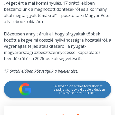
„Véget ért a mai kormányülés. 17 órától élőben
beszámolunk a meghozott döntésekről és a kormány
által megtárgyalt témákról” – posztolta ki Magyar Péter
a Facebook-oldalára.
Előzetesen annyit árult el, hogy tárgyaltak többek
között a kegyelmi dosszié nyilvánosságra hozataláról, a
végrehajtás teljes átalakításáról, a nyugat-
magyarországi azbesztszennyezéssel kapcsolatos
teendőkről és a 2026-os költségvetésről.
17 órától élőben közvetítjük a bejelentést.
Tájékozódjon hiteles forrásból: itt
megadhatja, hogy a Google előnyben
részesítse az Mfor cikkeit!