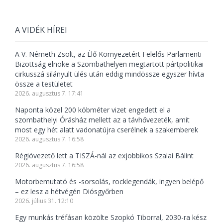
A VIDÉK HÍREI
A V. Németh Zsolt, az Élő Környezetért Felelős Parlamenti
Bizottság elnöke a Szombathelyen megtartott pártpolitikai
cirkusszá silányult ülés után eddig mindössze egyszer hívta
össze a testületet
2026. augusztus 7. 17:41
Naponta közel 200 köbméter vizet engedett el a
szombathelyi Órásház mellett az a távhővezeték, amit
most egy hét alatt vadonatújra cserélnek a szakemberek
2026. augusztus 7. 16:58
Régióvezető lett a TISZÁ-nál az exjobbikos Szalai Bálint
2026. augusztus 7. 16:58
Motorbemutató és -sorsolás, rocklegendák, ingyen belépő
– ez lesz a hétvégén Diósgyőrben
2026. július 31. 12:10
Egy munkás tréfásan közölte Szopkó Tiborral, 2030-ra kész