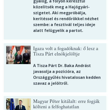
gyalog, a folyón keresztül
közelítsék meg a Hajógyári-
szigetet. Aki megpróbálja,
kerítéssel és rendőrökkel nézhet
szembe: a fesztivál teljes ideje
alatt felügyelik a partot.
Igaza volt a fogadóknak: ő lesz a
Tisza Párt elnökjelöltje
A Tisza Párt Dr. Baka Andrást
javasolja a pozícióra, az
Országgyűlés hivatalosan kedden
szavaz a jelöltről.
Magyar Péter kitálalt: erre fogják
költeni a felfoghatatlan