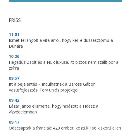
FRISS
11:01
Ismét fellángolt a vita arról, hogy kell-e duzzasztómű a
Dunára
10:26
Hegedűs Zsolt és a NER luxusa, itt biztos nem szállt por a
zsírra
09:57
Itt a bejelentés – Indulhatnak a Baross Gábor
Vasútfejlesztési Terv uniós projektjei
09:42
Lázár János elismerte, hogy hibázott a Fidesz a
vízvédelemben
09:17
Odacsaptak a franciák: 420 ember, köztük 166 kiskorú ellen