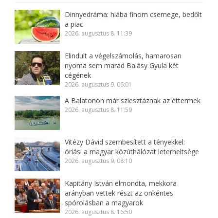
Dinnyedráma: hiába finom csemege, bedőlt
a piac
2026. augusztus 8. 11:39
Elindult a végelszámolás, hamarosan
nyoma sem marad Balásy Gyula két
cégének
2026. augusztus 9. 06:01
A Balatonon már sziesztáznak az éttermek
2026. augusztus 8. 11:59
Vitézy Dávid szembesített a tényekkel:
óriási a magyar közúthálózat leterheltsége
2026. augusztus 9. 08:10
Kapitány István elmondta, mekkora
arányban vettek részt az önkéntes
spórolásban a magyarok
2026. augusztus 8. 16:50