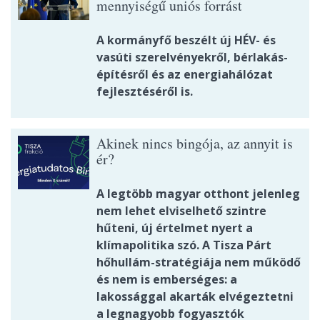
mennyiségű uniós forrást
A kormányfő beszélt új HÉV- és
vasúti szerelvényekről, bérlakás-
építésről és az energiahálózat
fejlesztéséről is.
Akinek nincs bingója, az annyit is
ér?
A legtöbb magyar otthont jelenleg
nem lehet elviselhető szintre
hűteni, új értelmet nyert a
klímapolitika szó. A Tisza Párt
hőhullám-stratégiája nem működő
és nem is emberséges: a
lakossággal akarták elvégeztetni
a legnagyobb fogyasztók