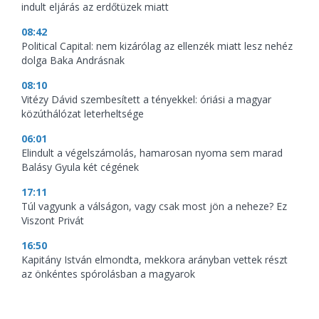
indult eljárás az erdőtüzek miatt
08:42
Political Capital: nem kizárólag az ellenzék miatt lesz nehéz
dolga Baka Andrásnak
08:10
Vitézy Dávid szembesített a tényekkel: óriási a magyar
közúthálózat leterheltsége
06:01
Elindult a végelszámolás, hamarosan nyoma sem marad
Balásy Gyula két cégének
17:11
Túl vagyunk a válságon, vagy csak most jön a neheze? Ez
Viszont Privát
16:50
Kapitány István elmondta, mekkora arányban vettek részt
az önkéntes spórolásban a magyarok