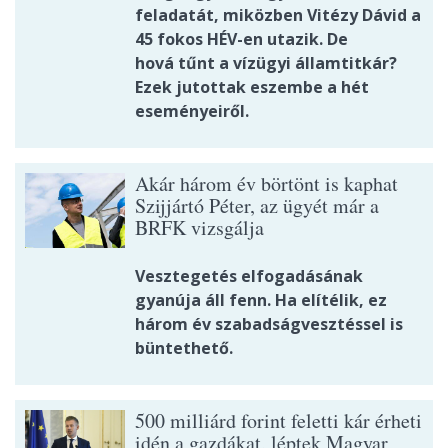
feladatát, miközben Vitézy Dávid a
45 fokos HÉV-en utazik. De
hová tűnt a vízügyi államtitkár?
Ezek jutottak eszembe a hét
eseményeiről.
Akár három év börtönt is kaphat
Szijjártó Péter, az ügyét már a
BRFK vizsgálja
Vesztegetés elfogadásának
gyanúja áll fenn. Ha elítélik, ez
három év szabadságvesztéssel is
büntethető.
500 milliárd forint feletti kár érheti
idén a gazdákat, léptek Magyar