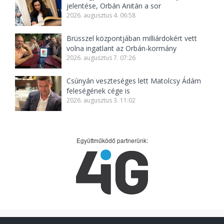
jelentése, Orbán Anitán a sor
2026. augusztus 4. 06:58
Brüsszel központjában milliárdokért vett
volna ingatlant az Orbán-kormány
2026. augusztus 7. 07:26
Csúnyán veszteséges lett Matolcsy Ádám
feleségének cége is
2026. augusztus 3. 11:02
Együttműködő partnerünk: