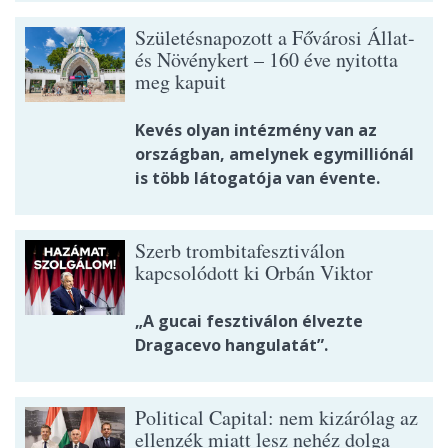
Születésnapozott a Fővárosi Állat-
és Növénykert – 160 éve nyitotta
meg kapuit
Kevés olyan intézmény van az
országban, amelynek egymilliónál
is több látogatója van évente.
Szerb trombitafesztiválon
kapcsolódott ki Orbán Viktor
„A gucai fesztiválon élvezte
Dragacevo hangulatát”.
Political Capital: nem kizárólag az
ellenzék miatt lesz nehéz dolga