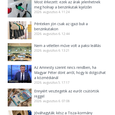
Most érkezett: ezek az árak jelenhetnek
meg holnap a benzinkutak kijelzőin
2026. augusztus 4. 11:24
Pénteken jön csak az igazi buli a
benzinkutakon
2026. augusztus 6. 12:44
Nem a véletlen műve volt a paksi leállás
2026. augusztus 6. 13:21
Az Amnesty szerint nincs rendben, ha
Magyar Péter dönt arról, hogy ki dolgozhat
a közmédiánál
2026. augusztus 5. 17:17
Ennyiért vesztegetik az eurót csütörtök
reggel
2026. augusztus 6. 07:08
Jóváhagyták: kész a Tisza-kormány