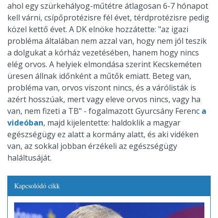
ahol egy szürkehályog-műtétre átlagosan 6-7 hónapot
kell várni, csípőprotézisre fél évet, térdprotézisre pedig
közel kettő évet. A DK elnöke hozzátette: "az igazi
probléma általában nem azzal van, hogy nem jól teszik
a dolgukat a kórház vezetésében, hanem hogy nincs
elég orvos. A helyiek elmondása szerint Kecskeméten
üresen állnak időnként a műtők emiatt. Beteg van,
probléma van, orvos viszont nincs, és a várólisták is
azért hosszúak, mert vagy eleve orvos nincs, vagy ha
van, nem fizeti a TB" - fogalmazott Gyurcsány Ferenc
a
videóban
, majd kijelentette: haldoklik a magyar
egészségügy ez alatt a kormány alatt, és aki vidéken
van, az sokkal jobban érzékeli az egészségügy
haláltusáját.
Kapcsolódó cikk