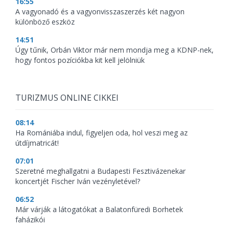
16:55
A vagyonadó és a vagyonvisszaszerzés két nagyon
különböző eszköz
14:51
Úgy tűnik, Orbán Viktor már nem mondja meg a KDNP-nek,
hogy fontos pozíciókba kit kell jelölniük
TURIZMUS ONLINE CIKKEI
08:14
Ha Romániába indul, figyeljen oda, hol veszi meg az
útdíjmatricát!
07:01
Szeretné meghallgatni a Budapesti Fesztivázenekar
koncertjét Fischer Iván vezényletével?
06:52
Már várják a látogatókat a Balatonfüredi Borhetek
faházikói