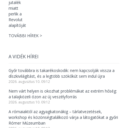
TOVÁBBI HÍREK >
A VIDÉK HÍREI
Győr továbbra is takarékoskodik: nem kapcsolják vissza a
díszkivilágítást, és a legtöbb szökőkút sem indul újra
2026. augusztus 10. 09:12
Nem várt helyen is okozhat problémákat az extrém hőség:
a talajközeli ózon az új veszélyforrás
2026. augusztus 10. 09:12
A rómaiaktól az agyagkatonákig – tárlatvezetések,
workshop és közönségtalálkozó várja a látogatókat a győri
Rómer Múzeumban