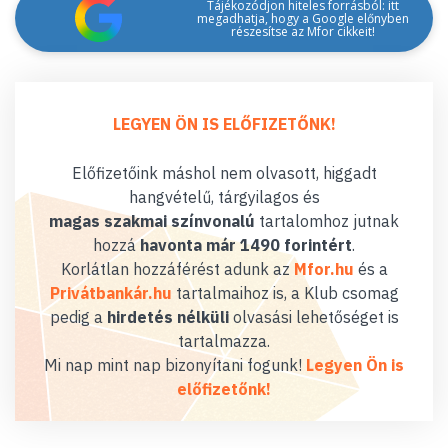
Tájékozódjon hiteles forrásból: itt
megadhatja, hogy a Google előnyben
részesítse az Mfor cikkeit!
LEGYEN ÖN IS ELŐFIZETŐNK!
Előfizetőink máshol nem olvasott, higgadt
hangvételű, tárgyilagos és
magas szakmai színvonalú
tartalomhoz jutnak
hozzá
havonta már 1490 forintért
.
Korlátlan hozzáférést adunk az
Mfor.hu
és a
Privátbankár.hu
tartalmaihoz is, a Klub csomag
pedig a
hirdetés nélküli
olvasási lehetőséget is
tartalmazza.
Mi nap mint nap bizonyítani fogunk!
Legyen Ön is
előfizetőnk!