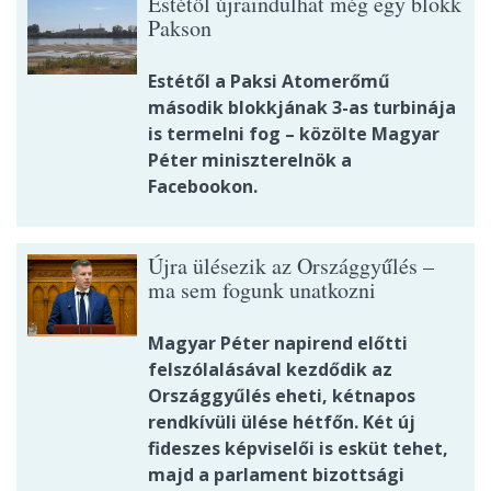
Estétől újraindulhat még egy blokk
Pakson
Estétől a Paksi Atomerőmű
második blokkjának 3-as turbinája
is termelni fog – közölte Magyar
Péter miniszterelnök a
Facebookon.
Újra ülésezik az Országgyűlés –
ma sem fogunk unatkozni
Magyar Péter napirend előtti
felszólalásával kezdődik az
Országgyűlés eheti, kétnapos
rendkívüli ülése hétfőn. Két új
fideszes képviselői is esküt tehet,
majd a parlament bizottsági