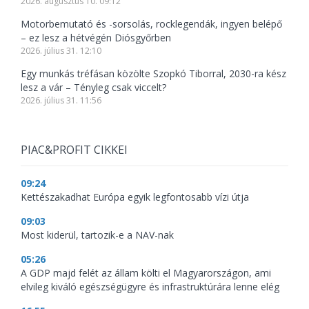
2026. augusztus 10. 09:12
Motorbemutató és -sorsolás, rocklegendák, ingyen belépő
– ez lesz a hétvégén Diósgyőrben
2026. július 31. 12:10
Egy munkás tréfásan közölte Szopkó Tiborral, 2030-ra kész
lesz a vár – Tényleg csak viccelt?
2026. július 31. 11:56
PIAC&PROFIT CIKKEI
09:24
Kettészakadhat Európa egyik legfontosabb vízi útja
09:03
Most kiderül, tartozik-e a NAV-nak
05:26
A GDP majd felét az állam költi el Magyarországon, ami
elvileg kiváló egészségügyre és infrastruktúrára lenne elég