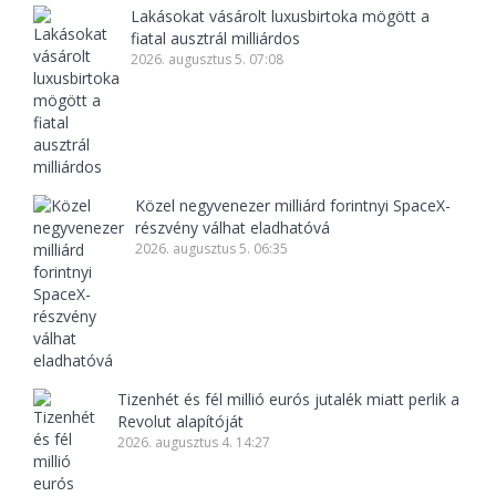
Lakásokat vásárolt luxusbirtoka mögött a
fiatal ausztrál milliárdos
2026. augusztus 5. 07:08
Közel negyvenezer milliárd forintnyi SpaceX-
részvény válhat eladhatóvá
2026. augusztus 5. 06:35
Tizenhét és fél millió eurós jutalék miatt perlik a
Revolut alapítóját
2026. augusztus 4. 14:27