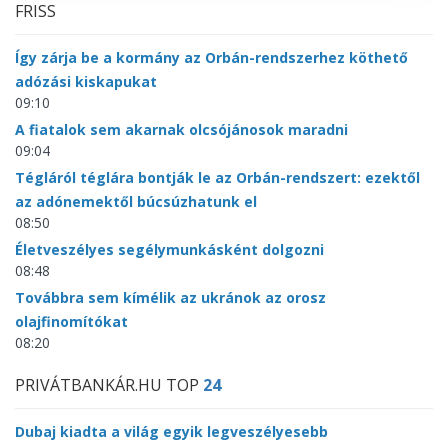
FRISS
Így zárja be a kormány az Orbán-rendszerhez köthető
adózási kiskapukat
09:10
A fiatalok sem akarnak olcsójánosok maradni
09:04
Tégláról téglára bontják le az Orbán-rendszert: ezektől
az adónemektől búcsúzhatunk el
08:50
Életveszélyes segélymunkásként dolgozni
08:48
Továbbra sem kímélik az ukránok az orosz
olajfinomítókat
08:20
PRIVÁTBANKÁR.HU TOP
24
Dubaj kiadta a világ egyik legveszélyesebb