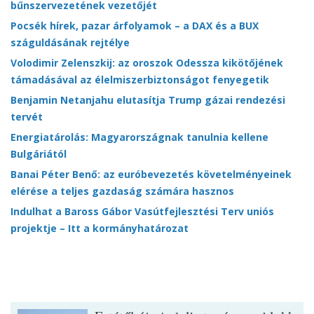
bűnszervezetének vezetőjét
Pocsék hírek, pazar árfolyamok – a DAX és a BUX
száguldásának rejtélye
Volodimir Zelenszkij: az oroszok Odessza kikötőjének
támadásával az élelmiszerbiztonságot fenyegetik
Benjamin Netanjahu elutasítja Trump gázai rendezési
tervét
Energiatárolás: Magyarországnak tanulnia kellene
Bulgáriától
Banai Péter Benő: az euróbevezetés követelményeinek
elérése a teljes gazdaság számára hasznos
Indulhat a Baross Gábor Vasútfejlesztési Terv uniós
projektje – Itt a kormányhatározat