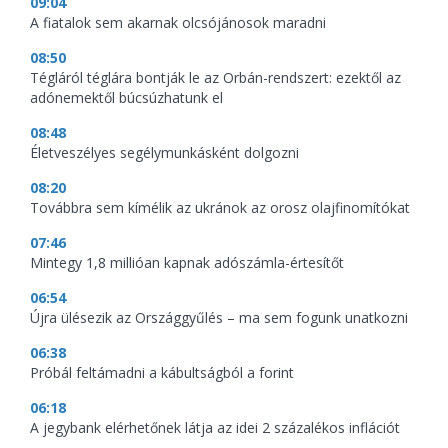
09:04
A fiatalok sem akarnak olcsójánosok maradni
08:50
Tégláról téglára bontják le az Orbán-rendszert: ezektől az
adónemektől búcsúzhatunk el
08:48
Életveszélyes segélymunkásként dolgozni
08:20
Továbbra sem kímélik az ukránok az orosz olajfinomítókat
07:46
Mintegy 1,8 millióan kapnak adószámla-értesítőt
06:54
Újra ülésezik az Országgyűlés – ma sem fogunk unatkozni
06:38
Próbál feltámadni a kábultságból a forint
06:18
A jegybank elérhetőnek látja az idei 2 százalékos inflációt