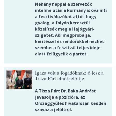
Néhány nappal a szervezők
intelme után a kormány is óva inti
a fesztiválozókat attól, hogy
gyalog, a folyón keresztül
közelítsék meg a Hajógyári-
szigetet. Aki megpróbálja,
kerítéssel és rendőrökkel nézhet
szembe: a fesztivál teljes ideje
alatt felügyelik a partot.
Igaza volt a fogadóknak: ő lesz a
Tisza Párt elnökjelöltje
A Tisza Párt Dr. Baka Andrást
javasolja a pozícióra, az
Országgyűlés hivatalosan kedden
szavaz a jelöltről.