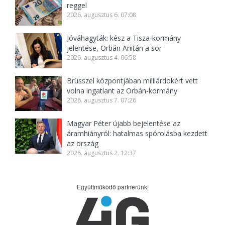
reggel
2026. augusztus 6. 07:08
Jóváhagyták: kész a Tisza-kormány
jelentése, Orbán Anitán a sor
2026. augusztus 4. 06:58
Brüsszel központjában milliárdokért vett
volna ingatlant az Orbán-kormány
2026. augusztus 7. 07:26
Magyar Péter újabb bejelentése az
áramhiányról: hatalmas spórolásba kezdett
az ország
2026. augusztus 2. 12:37
Együttműködő partnerünk: