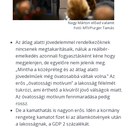
Nagy Márton előad valamit
Fotó: MTI/Purger Tamás
Az átlag alatti jövedelemmel rendelkezőknek
nincsenek megtakarításaik, náluk a reálbér-
emelkedés azonnali fogyasztásként kéne hogy
megjelenjen, de egyelőre nem jelenik meg.
„Mintha a középréteg és az átlag alatti
jövedelműek még óvatosabbá váltak volna.” Az
erős „óvatossági motívum” a lakosság félelmét
tükrözi, ami érthető a kívülről jövő válságok miatt.
Az óvatossági motívum fennmaradása pedig
rossz.
De a kamathatás is nagyon erős. Idén a kormány
rengeteg kamatot fizet ki az államkötvények után
a lakosságnak, a GDP 2 százalékát.