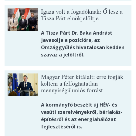
Igaza volt a fogadóknak: Ő lesz a
Tisza Párt elnökjelöltje
A Tisza Párt Dr. Baka Andrást
javasolja a pozícióra, az
Országgyűlés hivatalosan kedden
szavaz a jelöltről.
Magyar Péter kitálalt: erre fogják
költeni a felfoghatatlan
mennyiségű uniós forrást
A kormányfő beszélt új HÉV- és
vasúti szerelvényekről, bérlakás-
építésről és az energiahálózat
fejlesztéséről is.