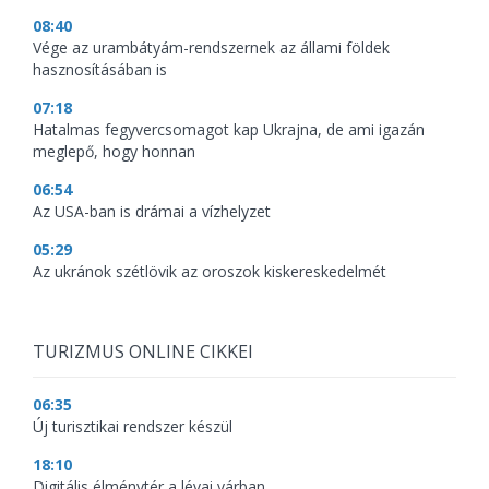
08:40
Vége az urambátyám-rendszernek az állami földek
hasznosításában is
07:18
Hatalmas fegyvercsomagot kap Ukrajna, de ami igazán
meglepő, hogy honnan
06:54
Az USA-ban is drámai a vízhelyzet
05:29
Az ukránok szétlövik az oroszok kiskereskedelmét
TURIZMUS ONLINE CIKKEI
06:35
Új turisztikai rendszer készül
18:10
Digitális élménytér a lévai várban