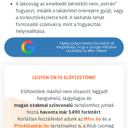
A lakosság az emelkedő bérekből nem „extrán”
fogyaszt, inkább a lakáshitel önerejére gyűjt, vagy
a törlesztőrészletre költ. A lakhatás tehát
fontosabb számukra, mint a fogyasztás
helyreállítása.
Tájékozódjon hiteles forrásból: itt
megadhatja, hogy a Google előnyben
részesítse az Mfor cikkeit!
LEGYEN ÖN IS ELŐFIZETŐNK!
Előfizetőink máshol nem olvasott, higgadt
hangvételű, tárgyilagos és
magas szakmai színvonalú
tartalomhoz jutnak
hozzá
havonta már 1490 forintért
.
Korlátlan hozzáférést adunk az
Mfor.hu
és a
Privátbankár.hu
tartalmaihoz is, a Klub csomag