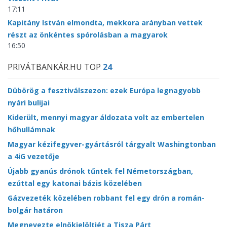
17:11
Kapitány István elmondta, mekkora arányban vettek
részt az önkéntes spórolásban a magyarok
16:50
PRIVÁTBANKÁR.HU TOP
24
Dübörög a fesztiválszezon: ezek Európa legnagyobb
nyári bulijai
Kiderült, mennyi magyar áldozata volt az embertelen
hőhullámnak
Magyar kézifegyver-gyártásról tárgyalt Washingtonban
a 4iG vezetője
Újabb gyanús drónok tűntek fel Németországban,
ezúttal egy katonai bázis közelében
Gázvezeték közelében robbant fel egy drón a román-
bolgár határon
Megnevezte elnökjelöltjét a Tisza Párt