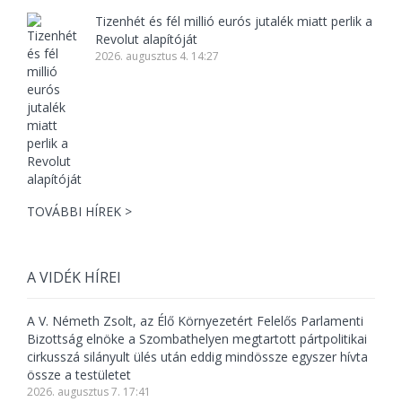
Tizenhét és fél millió eurós jutalék miatt perlik a
Revolut alapítóját
2026. augusztus 4. 14:27
TOVÁBBI HÍREK >
A VIDÉK HÍREI
A V. Németh Zsolt, az Élő Környezetért Felelős Parlamenti
Bizottság elnöke a Szombathelyen megtartott pártpolitikai
cirkusszá silányult ülés után eddig mindössze egyszer hívta
össze a testületet
2026. augusztus 7. 17:41