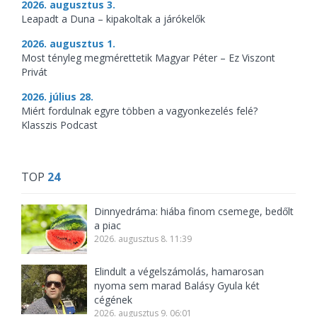
2026. augusztus 3.
Leapadt a Duna – kipakoltak a járókelők
2026. augusztus 1.
Most tényleg megmérettetik Magyar Péter – Ez Viszont
Privát
2026. július 28.
Miért fordulnak egyre többen a vagyonkezelés felé?
Klasszis Podcast
TOP
24
Dinnyedráma: hiába finom csemege, bedőlt
a piac
2026. augusztus 8. 11:39
Elindult a végelszámolás, hamarosan
nyoma sem marad Balásy Gyula két
cégének
2026. augusztus 9. 06:01