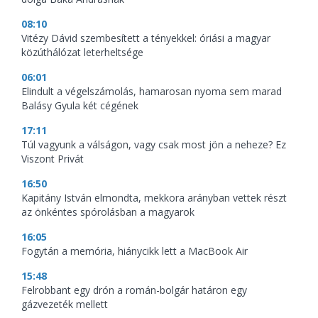
08:10
Vitézy Dávid szembesített a tényekkel: óriási a magyar
közúthálózat leterheltsége
06:01
Elindult a végelszámolás, hamarosan nyoma sem marad
Balásy Gyula két cégének
17:11
Túl vagyunk a válságon, vagy csak most jön a neheze? Ez
Viszont Privát
16:50
Kapitány István elmondta, mekkora arányban vettek részt
az önkéntes spórolásban a magyarok
16:05
Fogytán a memória, hiánycikk lett a MacBook Air
15:48
Felrobbant egy drón a román-bolgár határon egy
gázvezeték mellett