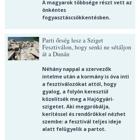
A magyarok többsége részt vett az
önkéntes
fogyasztáscsökkentésben.
Parti őrség lesz a Sziget
Fesztiválon, hogy senki ne sétáljon
át a Dunán
Néhány nappal a szervezők
intelme után a kormány is óva inti
a fesztiválozókat attól, hogy
gyalog, a folyón keresztül
közelítsék meg a Hajógyári-
szigetet. Aki megpróbálja,
kerítéssel és rendőrökkel nézhet
szembe: a fesztivál teljes ideje
alatt felügyelik a partot.