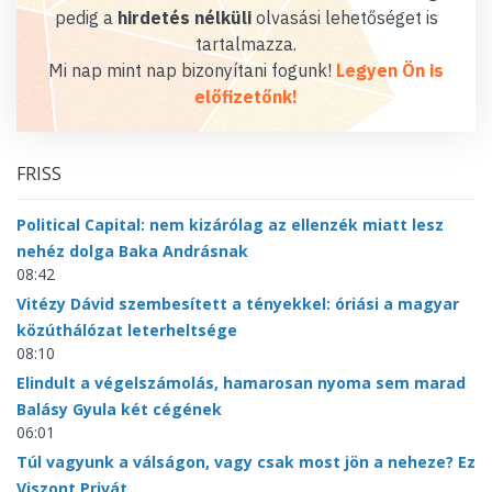
pedig a
hirdetés nélküli
olvasási lehetőséget is
tartalmazza.
Mi nap mint nap bizonyítani fogunk!
Legyen Ön is
előfizetőnk!
FRISS
Political Capital: nem kizárólag az ellenzék miatt lesz
nehéz dolga Baka Andrásnak
08:42
Vitézy Dávid szembesített a tényekkel: óriási a magyar
közúthálózat leterheltsége
08:10
Elindult a végelszámolás, hamarosan nyoma sem marad
Balásy Gyula két cégének
06:01
Túl vagyunk a válságon, vagy csak most jön a neheze? Ez
Viszont Privát