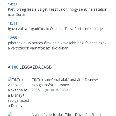
14:27
Parti őrség lesz a Sziget Fesztiválon, hogy senki ne sétáljon
át a Dunán
13:11
Igaza volt a fogadóknak: Ő lesz a Tisza Párt elnökjelöltje
12:55
Jöhetnek a 35 perces órák és a kevesebb házi feladat: ezek
a változások várhatók az iskolákban
A
100
LEGGAZDAGABB
TikTok-videókkal alakítaná át a Disney+
szolgáltatást a Disney
2026. augusztus 6. 09:30
Nyereségbe fordult Tibor Dávid építőipari