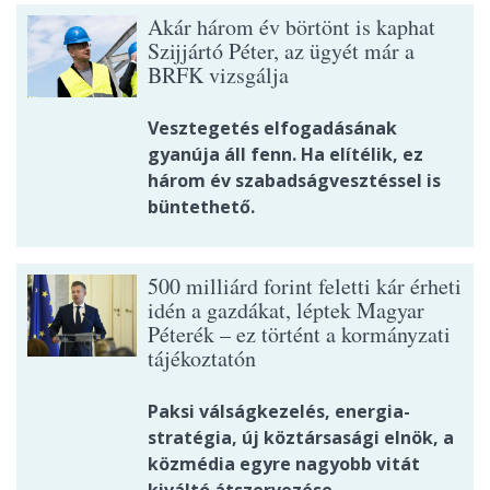
Akár három év börtönt is kaphat
Szijjártó Péter, az ügyét már a
BRFK vizsgálja
Vesztegetés elfogadásának
gyanúja áll fenn. Ha elítélik, ez
három év szabadságvesztéssel is
büntethető.
500 milliárd forint feletti kár érheti
idén a gazdákat, léptek Magyar
Péterék – ez történt a kormányzati
tájékoztatón
Paksi válságkezelés, energia-
stratégia, új köztársasági elnök, a
közmédia egyre nagyobb vitát
kiváltó átszervezése.