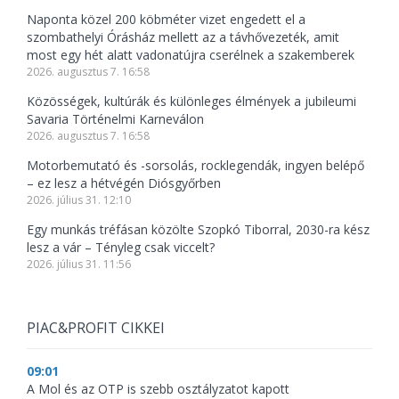
Naponta közel 200 köbméter vizet engedett el a
szombathelyi Órásház mellett az a távhővezeték, amit
most egy hét alatt vadonatújra cserélnek a szakemberek
2026. augusztus 7. 16:58
Közösségek, kultúrák és különleges élmények a jubileumi
Savaria Történelmi Karneválon
2026. augusztus 7. 16:58
Motorbemutató és -sorsolás, rocklegendák, ingyen belépő
– ez lesz a hétvégén Diósgyőrben
2026. július 31. 12:10
Egy munkás tréfásan közölte Szopkó Tiborral, 2030-ra kész
lesz a vár – Tényleg csak viccelt?
2026. július 31. 11:56
PIAC&PROFIT CIKKEI
09:01
A Mol és az OTP is szebb osztályzatot kapott