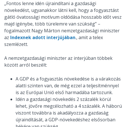
„Fontos lenne idén újraindítani a gazdasági
növekedést, ugyanakkor látni kell, hogy a fogyasztást
gátló óvatossági motívum oldódása hosszabb időt vesz
majd igénybe, több türelemre van szükség” –
fogalmazott Nagy Márton nemzetgazdasági miniszter
az
Indexnek adott interjújában
., amit a telex
szemlézett.
A nemzetgazdasági miniszter az interjúban többek
között arról beszélt:
A GDP és a fogyasztás növekedése is a várakozás
alatti szinten van, de még ezzel a teljesítménnyel
is az Európai Unió első harmadába tartozunk.
Idén a gazdasági növekedés 2 százalék körül
lehet, jövőre megcélozható a 4 százalék. A háború
viszont továbbra is akadályozza a gazdaság
újraindítását, a GDP-növekedéshez elsősorban
békére van szükség.