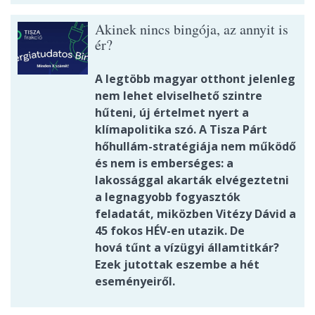
Akinek nincs bingója, az annyit is
ér?
A legtöbb magyar otthont jelenleg
nem lehet elviselhető szintre
hűteni, új értelmet nyert a
klímapolitika szó. A Tisza Párt
hőhullám-stratégiája nem működő
és nem is emberséges: a
lakossággal akarták elvégeztetni
a legnagyobb fogyasztók
feladatát, miközben Vitézy Dávid a
45 fokos HÉV-en utazik. De
hová tűnt a vízügyi államtitkár?
Ezek jutottak eszembe a hét
eseményeiről.