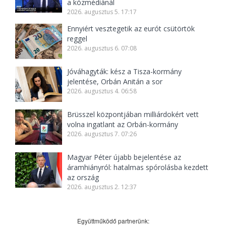
a közmédiánál
2026. augusztus 5. 17:17
Ennyiért vesztegetik az eurót csütörtök
reggel
2026. augusztus 6. 07:08
Jóváhagyták: kész a Tisza-kormány
jelentése, Orbán Anitán a sor
2026. augusztus 4. 06:58
Brüsszel központjában milliárdokért vett
volna ingatlant az Orbán-kormány
2026. augusztus 7. 07:26
Magyar Péter újabb bejelentése az
áramhiányról: hatalmas spórolásba kezdett
az ország
2026. augusztus 2. 12:37
Együttműködő partnerünk: