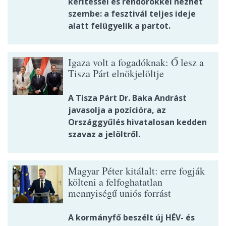
kerítéssel és rendőrökkel nézhet
szembe: a fesztivál teljes ideje
alatt felügyelik a partot.
Igaza volt a fogadóknak: Ő lesz a
Tisza Párt elnökjelöltje
A Tisza Párt Dr. Baka Andrást
javasolja a pozícióra, az
Országgyűlés hivatalosan kedden
szavaz a jelöltről.
Magyar Péter kitálalt: erre fogják
költeni a felfoghatatlan
mennyiségű uniós forrást
A kormányfő beszélt új HÉV- és