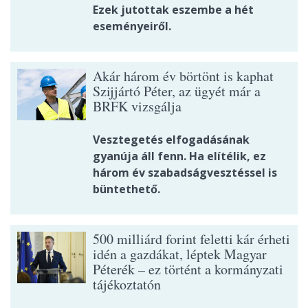
Ezek jutottak eszembe a hét
eseményeiről.
Akár három év börtönt is kaphat
Szijjártó Péter, az ügyét már a
BRFK vizsgálja
Vesztegetés elfogadásának
gyanúja áll fenn. Ha elítélik, ez
három év szabadságvesztéssel is
büntethető.
500 milliárd forint feletti kár érheti
idén a gazdákat, léptek Magyar
Péterék – ez történt a kormányzati
tájékoztatón