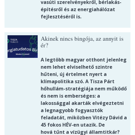
vasúti szerelvényekről, bérlakás-
építésről és az energiahálózat
fejlesztéséről is.
Akinek nincs bingója, az annyit is
ér?
A legtöbb magyar otthont jelenleg
nem lehet elviselhető szintre
hűteni, új értelmet nyert a
klímapolitika szó. A Tisza Párt
hőhullám-stratégiája nem működő
és nem is emberséges: a
lakossággal akarták elvégeztetni
a legnagyobb fogyasztók
feladatát, miközben Vitézy Dávid a
45 fokos HÉV-en utazik. De
hová tűnt a vízügyi államtitkár?