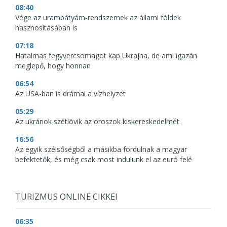
08:40
Vége az urambátyám-rendszernek az állami földek
hasznosításában is
07:18
Hatalmas fegyvercsomagot kap Ukrajna, de ami igazán
meglepő, hogy honnan
06:54
Az USA-ban is drámai a vízhelyzet
05:29
Az ukránok szétlövik az oroszok kiskereskedelmét
16:56
Az egyik szélsőségből a másikba fordulnak a magyar
befektetők, és még csak most indulunk el az euró felé
TURIZMUS ONLINE CIKKEI
06:35