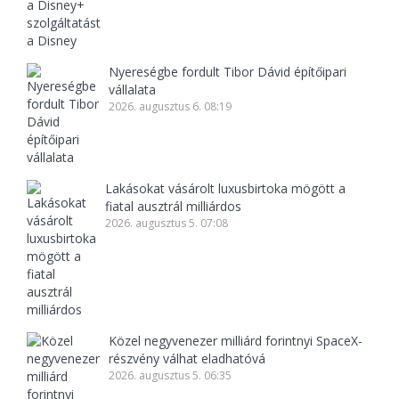
Nyereségbe fordult Tibor Dávid építőipari
vállalata
2026. augusztus 6. 08:19
Lakásokat vásárolt luxusbirtoka mögött a
fiatal ausztrál milliárdos
2026. augusztus 5. 07:08
Közel negyvenezer milliárd forintnyi SpaceX-
részvény válhat eladhatóvá
2026. augusztus 5. 06:35