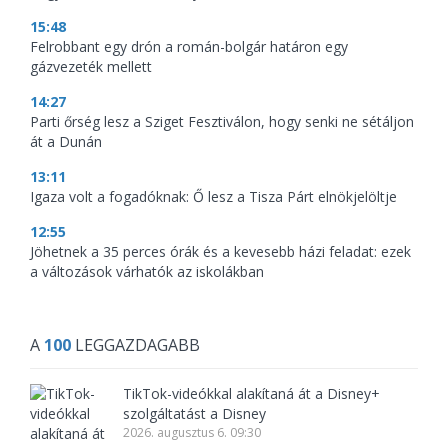
15:48
Felrobbant egy drón a román-bolgár határon egy
gázvezeték mellett
14:27
Parti őrség lesz a Sziget Fesztiválon, hogy senki ne sétáljon
át a Dunán
13:11
Igaza volt a fogadóknak: Ő lesz a Tisza Párt elnökjelöltje
12:55
Jöhetnek a 35 perces órák és a kevesebb házi feladat: ezek
a változások várhatók az iskolákban
A
100
LEGGAZDAGABB
TikTok-videókkal alakítaná át a Disney+
szolgáltatást a Disney
2026. augusztus 6. 09:30