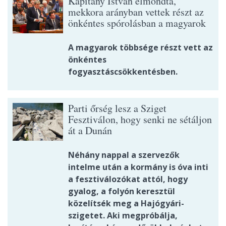
Kapitány István elmondta,
mekkora arányban vettek részt az
önkéntes spórolásban a magyarok
A magyarok többsége részt vett az
önkéntes
fogyasztáscsökkentésben.
Parti őrség lesz a Sziget
Fesztiválon, hogy senki ne sétáljon
át a Dunán
Néhány nappal a szervezők
intelme után a kormány is óva inti
a fesztiválozókat attól, hogy
gyalog, a folyón keresztül
közelítsék meg a Hajógyári-
szigetet. Aki megpróbálja,