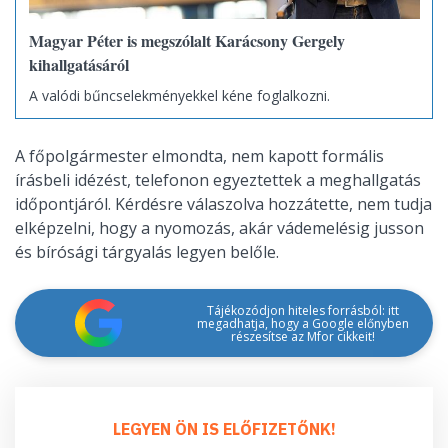
Magyar Péter is megszólalt Karácsony Gergely
kihallgatásáról
A valódi bűncselekményekkel kéne foglalkozni.
A főpolgármester elmondta, nem kapott formális
írásbeli idézést, telefonon egyeztettek a meghallgatás
időpontjáról. Kérdésre válaszolva hozzátette, nem tudja
elképzelni, hogy a nyomozás, akár vádemelésig jusson
és bírósági tárgyalás legyen belőle.
Tájékozódjon hiteles forrásból: itt
megadhatja, hogy a Google előnyben
részesítse az Mfor cikkeit!
LEGYEN ÖN IS ELŐFIZETŐNK!