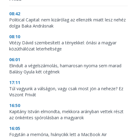
08:42
Political Capital: nem kizárólag az ellenzék miatt lesz nehéz
dolga Baka Andrásnak
08:10
Vitézy Dávid szembesített a tényekkel: óriási a magyar
közúthálózat leterheltsége
06:01
Elindult a végelszámolás, hamarosan nyoma sem marad
Balásy Gyula két cégének
17:11
Túl vagyunk a válságon, vagy csak most jön a neheze? Ez
Viszont Privát
16:50
Kapitány István elmondta, mekkora arányban vettek részt
az önkéntes spórolásban a magyarok
16:05
Fogytán a memória, hiánycikk lett a MacBook Air