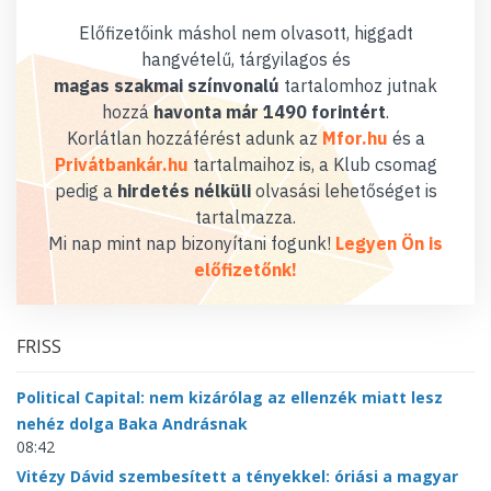
Előfizetőink máshol nem olvasott, higgadt
hangvételű, tárgyilagos és
magas szakmai színvonalú
tartalomhoz jutnak
hozzá
havonta már 1490 forintért
.
Korlátlan hozzáférést adunk az
Mfor.hu
és a
Privátbankár.hu
tartalmaihoz is, a Klub csomag
pedig a
hirdetés nélküli
olvasási lehetőséget is
tartalmazza.
Mi nap mint nap bizonyítani fogunk!
Legyen Ön is
előfizetőnk!
FRISS
Political Capital: nem kizárólag az ellenzék miatt lesz
nehéz dolga Baka Andrásnak
08:42
Vitézy Dávid szembesített a tényekkel: óriási a magyar