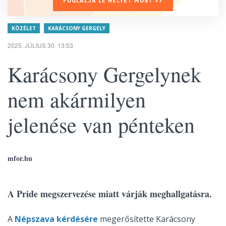
FOGLALJA LE HELYÉT MOST >>
KÖZÉLET
KARÁCSONY GERGELY
2025. JÚLIUS 30. 13:53
Karácsony Gergelynek
nem akármilyen
jelenése van pénteken
mfor.hu
A Pride megszervezése miatt várják meghallgatásra.
A
Népszava kérdésére
megerősítette Karácsony