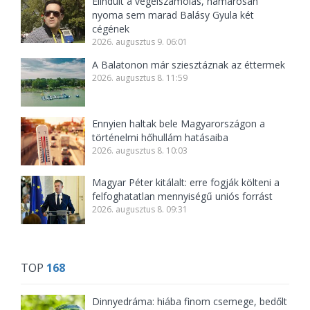
Elindult a végelszámolás, hamarosan
nyoma sem marad Balásy Gyula két
cégének
2026. augusztus 9. 06:01
A Balatonon már sziesztáznak az éttermek
2026. augusztus 8. 11:59
Ennyien haltak bele Magyarországon a
történelmi hőhullám hatásaiba
2026. augusztus 8. 10:03
Magyar Péter kitálalt: erre fogják költeni a
felfoghatatlan mennyiségű uniós forrást
2026. augusztus 8. 09:31
TOP
168
Dinnyedráma: hiába finom csemege, bedőlt