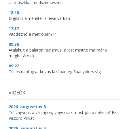
Új turisztikai rendszer készül
18:10
Digitális élménytér a lévai várban
17:37
Vaddisznó a metróban???
09:36
Átalakult a balatoni turizmus, a last minute ma már a
meghatározó
09:22
Teljes napfogyatkozás lázában ég Spanyolország
VIDEÓK
2026. augusztus 8.
Túl vagyunk a válságon, vagy csak most jön a neheze? Ez
Viszont Privát
2026. augusztus 4.