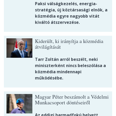
Paksi válságkezelés, energia-
stratégia, új köztársasági elnök, a
közmédia egyre nagyobb vitát
kiváltó átszervezése.
Kiderült, ki irányítja a közmédia
átvilágítását
Tarr Zoltán arról beszélt, neki
miniszterként nincs beleszólása a
közmédia mindennapi
működésébe.
Magyar Péter beszámolt a Védelmi
Munkacsoport döntéseiről
Az eddigi harmadfokú helyett