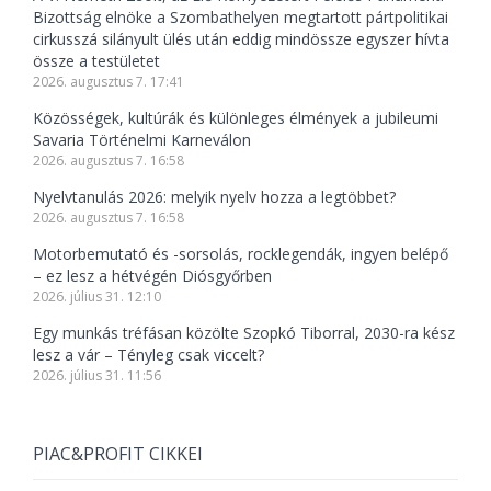
Bizottság elnöke a Szombathelyen megtartott pártpolitikai
cirkusszá silányult ülés után eddig mindössze egyszer hívta
össze a testületet
2026. augusztus 7. 17:41
Közösségek, kultúrák és különleges élmények a jubileumi
Savaria Történelmi Karneválon
2026. augusztus 7. 16:58
Nyelvtanulás 2026: melyik nyelv hozza a legtöbbet?
2026. augusztus 7. 16:58
Motorbemutató és -sorsolás, rocklegendák, ingyen belépő
– ez lesz a hétvégén Diósgyőrben
2026. július 31. 12:10
Egy munkás tréfásan közölte Szopkó Tiborral, 2030-ra kész
lesz a vár – Tényleg csak viccelt?
2026. július 31. 11:56
PIAC&PROFIT CIKKEI