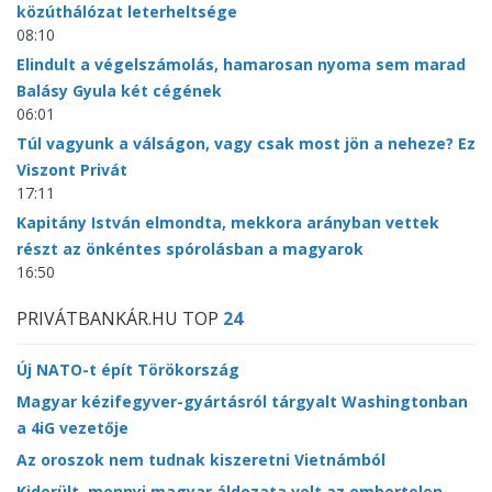
közúthálózat leterheltsége
08:10
Elindult a végelszámolás, hamarosan nyoma sem marad
Balásy Gyula két cégének
06:01
Túl vagyunk a válságon, vagy csak most jön a neheze? Ez
Viszont Privát
17:11
Kapitány István elmondta, mekkora arányban vettek
részt az önkéntes spórolásban a magyarok
16:50
PRIVÁTBANKÁR.HU TOP
24
Új NATO-t épít Törökország
Magyar kézifegyver-gyártásról tárgyalt Washingtonban
a 4iG vezetője
Az oroszok nem tudnak kiszeretni Vietnámból
Kiderült, mennyi magyar áldozata volt az embertelen