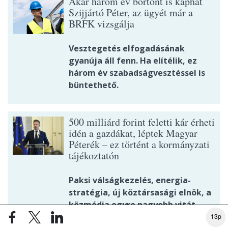
Akár három év börtönt is kaphat
Szijjártó Péter, az ügyét már a
BRFK vizsgálja
Vesztegetés elfogadásának
gyanúja áll fenn. Ha elítélik, ez
három év szabadságvesztéssel is
büntethető.
500 milliárd forint feletti kár érheti
idén a gazdákat, léptek Magyar
Péterék – ez történt a kormányzati
tájékoztatón
Paksi válságkezelés, energia-
stratégia, új köztársasági elnök, a
közmédia egyre nagyobb vitát
kiváltó átszervezése.
13p