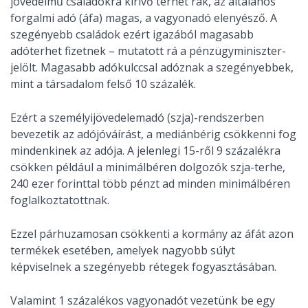
jövedelmű családokra kirívő terhet rak, az általános
forgalmi adó (áfa) magas, a vagyonadó elenyésző. A
szegényebb családok ezért igazából magasabb
adóterhet fizetnek – mutatott rá a pénzügyminiszter-
jelölt. Magasabb adókulccsal adóznak a szegényebbek,
mint a társadalom felső 10 százalék.
Ezért a személyijövedelemadó (szja)-rendszerben
bevezetik az adójóváírást, a mediánbérig csökkenni fog
mindenkinek az adója. A jelenlegi 15-ről 9 százalékra
csökken például a minimálbéren dolgozók szja-terhe,
240 ezer forinttal több pénzt ad minden minimálbéren
foglalkoztatottnak.
Ezzel párhuzamosan csökkenti a kormány az áfát azon
termékek esetében, amelyek nagyobb súlyt
képviselnek a szegényebb rétegek fogyasztásában.
Valamint 1 százalékos vagyonadót vezetünk be egy