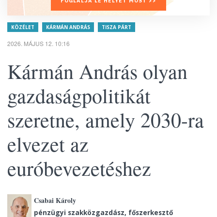
FOGLALJA LE HELYÉT MOST >>
KÖZÉLET
KÁRMÁN ANDRÁS
TISZA PÁRT
2026. MÁJUS 12. 10:16
Kármán András olyan
gazdaságpolitikát
szeretne, amely 2030-ra
elvezet az
euróbevezetéshez
Csabai Károly
pénzügyi szakközgazdász, főszerkesztő