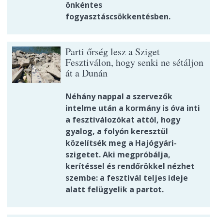
önkéntes
fogyasztáscsökkentésben.
Parti őrség lesz a Sziget
Fesztiválon, hogy senki ne sétáljon
át a Dunán
Néhány nappal a szervezők
intelme után a kormány is óva inti
a fesztiválozókat attól, hogy
gyalog, a folyón keresztül
közelítsék meg a Hajógyári-
szigetet. Aki megpróbálja,
kerítéssel és rendőrökkel nézhet
szembe: a fesztivál teljes ideje
alatt felügyelik a partot.