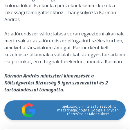
különadókat. Ezeknek a pénzeknek semmi közük a
lakossági támogatásokhoz – hangsúlyozta Kármán
András.
Az adórendszer változtatása során egyeztetni akarnak,
mert csak az az adórendszer elfogadott széles körben,
amelyet a társadalom támogat. Partnerként kell
kezelnie az államnak a vállalatokat, az egyes társadalmi
csoportokat, erre fognak törekedni – mondta Kármán.
Kármán András miniszteri kinevezését a
Költségvetési Biztosság 9 igen szavazattal és 2
tartózkodással támogatta.
Tájékozódjon hiteles forrásból: itt
megadhatja, hogy a Google előnyben
részesítse az Mfor cikkeit!