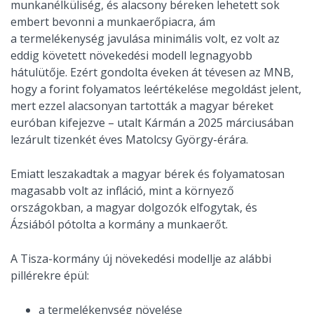
munkanélküliség, és alacsony béreken lehetett sok
embert bevonni a munkaerőpiacra, ám
a termelékenység javulása minimális volt, ez volt az
eddig követett növekedési modell legnagyobb
hátulütője. Ezért gondolta éveken át tévesen az MNB,
hogy a forint folyamatos leértékelése megoldást jelent,
mert ezzel alacsonyan tartották a magyar béreket
euróban kifejezve – utalt Kármán a 2025 márciusában
lezárult tizenkét éves Matolcsy György-érára.
Emiatt leszakadtak a magyar bérek és folyamatosan
magasabb volt az infláció, mint a környező
országokban, a magyar dolgozók elfogytak, és
Ázsiából pótolta a kormány a munkaerőt.
A Tisza-kormány új növekedési modellje az alábbi
pillérekre épül:
a termelékenység növelése