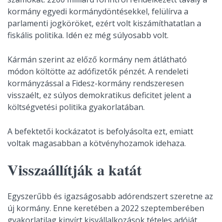
kormány egyedi kormánydöntésekkel, felülírva a
parlamenti jogköröket, ezért volt kiszámíthatatlan a
fiskális politika. Idén ez még súlyosabb volt.
Kármán szerint az előző kormány nem átlátható
módon költötte az adófizetők pénzét. A rendeleti
kormányzással a Fidesz-kormány rendszeresen
visszaélt, ez súlyos demokratikus deficitet jelent a
költségvetési politika gyakorlatában.
A befektetői kockázatot is befolyásolta ezt, emiatt
voltak magasabban a kötvényhozamok idehaza.
Visszaállítják a katát
Egyszerűbb és igazságosabb adórendszert szeretne az
új kormány. Enne keretében a 2022 szeptemberében
gyakorlatilag kinyírt kisvállalkozások tételes adóját