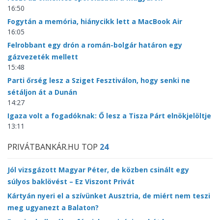
16:50
Fogytán a memória, hiánycikk lett a MacBook Air
16:05
Felrobbant egy drón a román-bolgár határon egy
gázvezeték mellett
15:48
Parti őrség lesz a Sziget Fesztiválon, hogy senki ne
sétáljon át a Dunán
14:27
Igaza volt a fogadóknak: Ő lesz a Tisza Párt elnökjelöltje
13:11
PRIVÁTBANKÁR.HU TOP
24
Jól vizsgázott Magyar Péter, de közben csinált egy
súlyos baklövést – Ez Viszont Privát
Kártyán nyeri el a szívünket Ausztria, de miért nem teszi
meg ugyanezt a Balaton?