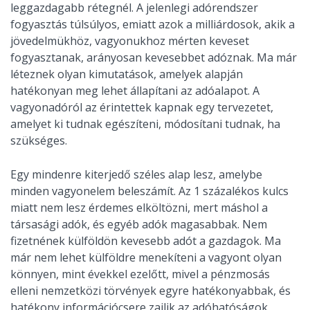
leggazdagabb rétegnél. A jelenlegi adórendszer
fogyasztás túlsúlyos, emiatt azok a milliárdosok, akik a
jövedelmükhöz, vagyonukhoz mérten keveset
fogyasztanak, arányosan kevesebbet adóznak. Ma már
léteznek olyan kimutatások, amelyek alapján
hatékonyan meg lehet állapítani az adóalapot. A
vagyonadóról az érintettek kapnak egy tervezetet,
amelyet ki tudnak egészíteni, módosítani tudnak, ha
szükséges.
Egy mindenre kiterjedő széles alap lesz, amelybe
minden vagyonelem beleszámít. Az 1 százalékos kulcs
miatt nem lesz érdemes elköltözni, mert máshol a
társasági adók, és egyéb adók magasabbak. Nem
fizetnének külföldön kevesebb adót a gazdagok. Ma
már nem lehet külföldre menekíteni a vagyont olyan
könnyen, mint évekkel ezelőtt, mivel a pénzmosás
elleni nemzetközi törvények egyre hatékonyabbak, és
hatékony információcsere zajlik az adóhatóságok