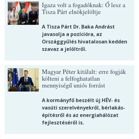
Igaza volt a fogadóknak: Ő lesz a
Tisza Párt elnökjelöltje
A Tisza Párt Dr. Baka Andrást
javasolja a pozícióra, az
Országgyűlés hivatalosan kedden
szavaz a jelöltről.
Magyar Péter kitálalt: erre fogják
költeni a felfoghatatlan
mennyiségű uniós forrást
A kormányfő beszélt új HÉV- és
vasúti szerelvényekről, bérlakás-
építésről és az energiahálózat
fejlesztéséről is.