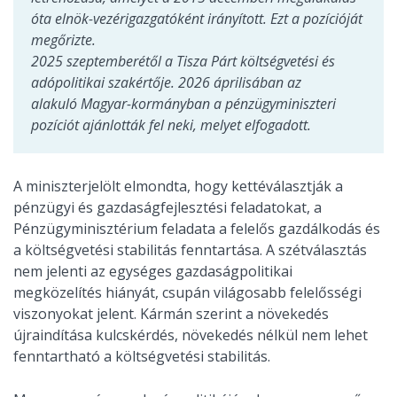
óta elnök-vezérigazgatóként irányított. Ezt a pozícióját
megőrizte.
2025 szeptemberétől a Tisza Párt költségvetési és
adópolitikai szakértője. 2026 áprilisában az
alakuló Magyar-kormányban a pénzügyminiszteri
pozíciót ajánlották fel neki, melyet elfogadott.
A miniszterjelölt elmondta, hogy kettéválasztják a
pénzügyi és gazdaságfejlesztési feladatokat, a
Pénzügyminisztérium feladata a felelős gazdálkodás és
a költségvetési stabilitás fenntartása. A szétválasztás
nem jelenti az egységes gazdaságpolitikai
megközelítés hiányát, csupán világosabb felelősségi
viszonyokat jelent. Kármán szerint a növekedés
újraindítása kulcskérdés, növekedés nélkül nem lehet
fenntartható a költségvetési stabilitás.