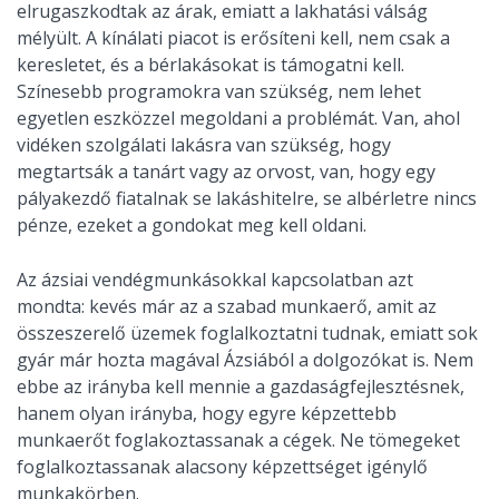
elrugaszkodtak az árak, emiatt a lakhatási válság
mélyült. A kínálati piacot is erősíteni kell, nem csak a
keresletet, és a bérlakásokat is támogatni kell.
Színesebb programokra van szükség, nem lehet
egyetlen eszközzel megoldani a problémát. Van, ahol
vidéken szolgálati lakásra van szükség, hogy
megtartsák a tanárt vagy az orvost, van, hogy egy
pályakezdő fiatalnak se lakáshitelre, se albérletre nincs
pénze, ezeket a gondokat meg kell oldani.
Az ázsiai vendégmunkásokkal kapcsolatban azt
mondta: kevés már az a szabad munkaerő, amit az
összeszerelő üzemek foglalkoztatni tudnak, emiatt sok
gyár már hozta magával Ázsiából a dolgozókat is. Nem
ebbe az irányba kell mennie a gazdaságfejlesztésnek,
hanem olyan irányba, hogy egyre képzettebb
munkaerőt foglakoztassanak a cégek. Ne tömegeket
foglalkoztassanak alacsony képzettséget igénylő
munkakörben.