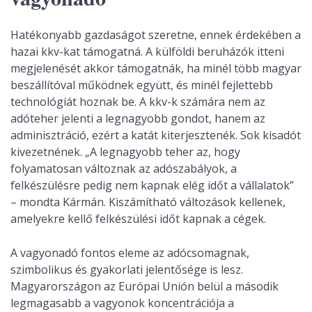
Hatékonyabb gazdaságot szeretne, ennek érdekében a
hazai kkv-kat támogatná. A külföldi beruházók itteni
megjelenését akkor támogatnák, ha minél több magyar
beszállítóval működnek együtt, és minél fejlettebb
technológiát hoznak be. A kkv-k számára nem az
adóteher jelenti a legnagyobb gondot, hanem az
adminisztráció, ezért a katát kiterjesztenék. Sok kisadót
kivezetnének. „A legnagyobb teher az, hogy
folyamatosan változnak az adószabályok, a
felkészülésre pedig nem kapnak elég időt a vállalatok”
– mondta Kármán. Kiszámítható változások kellenek,
amelyekre kellő felkészülési időt kapnak a cégek.
A vagyonadó fontos eleme az adócsomagnak,
szimbolikus és gyakorlati jelentősége is lesz.
Magyarországon az Európai Unión belül a második
legmagasabb a vagyonok koncentrációja a