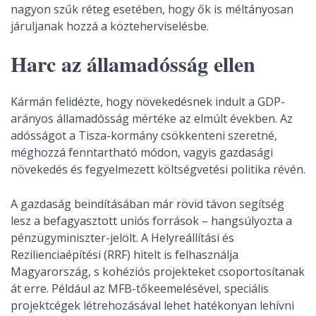
nagyon szűk réteg esetében, hogy ők is méltányosan
járuljanak hozzá a közteherviselésbe.
Harc az államadósság ellen
Kármán felidézte, hogy növekedésnek indult a GDP-
arányos államadósság mértéke az elmúlt években. Az
adósságot a Tisza-kormány csökkenteni szeretné,
méghozzá fenntartható módon, vagyis gazdasági
növekedés és fegyelmezett költségvetési politika révén.
A gazdaság beindításában már rövid távon segítség
lesz a befagyasztott uniós források – hangsúlyozta a
pénzügyminiszter-jelölt. A Helyreállítási és
Rezilienciaépítési (RRF) hitelt is felhasználja
Magyarország, s kohéziós projekteket csoportosítanak
át erre. Például az MFB-tőkeemelésével, speciális
projektcégek létrehozásával lehet hatékonyan lehívni