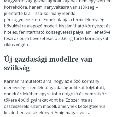
Magyarország gazdaságpolitikájának nem egyszerűen
korrekcióra, hanem irányváltásra van szükség –
jelentette ki a Tisza-kormány leendő
pénzügyminisztere. Ennek alapja a termelékenység
bővülésére alapozó modell, kiszámítható környezet és
hiteles, fenntartható költségvetési pálya, ami lehetővé
teszi az euró bevezetését a 2030-ig tartó kormányzati
ciklus végére.
Új gazdasági modellre van
szükség
Kármán rámutatott arra, hogy az előző kormány
mennyiségi szemléletű gazdaságpolitikát folytatott,
ennek érdekében egyre több dolgozó és nemzetközi
tőkére épülő gyárakat vont be. Ez szerinte az
összeszerelő-üzem modell, amelynek kétségtelenül
kezdetben voltak előnyei. Amíg magas volt a