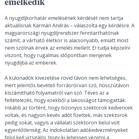
emelkedik
A nyugdíjkorhatár emelésének kérdését nem tartja
aktuálisnak Kármán András – válaszolta egy kérdésre. A
magyarországi nyugdíjrendszer fenntarthatónak
számít, a várható életkor is alacsonyabb, emiatt most
nem szólnak érvek az emelés mellett. El tudja képzelni
viszont, hogy rugalmas időpontban menjenek
nyugdíjba az emberek.
A különadók kivezetése rövid távon nem lehetséges,
mert jelentős bevételi forrásról van szó, hosszútávon
kiszámítható folyamatról van szó. Téves az a
feltételezés, hogy ezekből a lakosságot támogatták.
Inkább az történt, hogy bizonyos szektorok kedvencek
voltak, és nagyon kevés adót fizettek, más szektorok
pedig sokat, vagyis a vállalati szektoron belül volt
egyenlőtlenség. Az indokolatlan adókedvezményeket
felül kell vizsgálni, hogy ki lehessen vezetni a