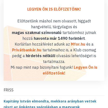
LEGYEN ÖN IS ELŐFIZETŐNK!
Előfizetőink máshol nem olvasott, higgadt
hangvételű, tárgyilagos és
magas szakmai színvonalú
tartalomhoz jutnak
hozzá
havonta már 1490 forintért
.
Korlátlan hozzáférést adunk az
Mfor.hu
és a
Privátbankár.hu
tartalmaihoz is, a Klub csomag
pedig a
hirdetés nélküli
olvasási lehetőséget is
tartalmazza.
Mi nap mint nap bizonyítani fogunk!
Legyen Ön is
előfizetőnk!
FRISS
Kapitány István elmondta, mekkora arányban vettek
részt az önkéntes spórolásban a magyarok