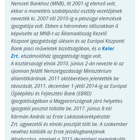
Nemzeti Bankhoz (MNB), itt 2001-ig elemző volt,
ekkor a monetáris szabályozási osztály vezetőjének
nevezték ki. 2007-től 2010-ig a pénzügyi elemzések
igazgatója volt. Ebben a hároméves időszakban ő
képviselte az MNB-t az Államadósság Kezelő
Központ igazgatósági ülésein és az Európai Központi
Bank piaci műveletek bizottságában, és a
Keler
Zrt.
elszámolóház igazgatósági tagja volt.
A köztársasági elnök 2010. június 2-án nevezte ki az
újonnan felállt Nemzetgazdasági Minisztérium
államtitkárának. 2011 októberében jelentették be
távozását, 2011. december 1-jétől 2014-ig az Európai
Újjáépítési és Fejlesztési Bank (EBRD)
igazgatóságában a Magyarországnak járó helyettes
igazgatói posztot töltötte be.
2017. június 8-tól
Kármán András az Erste Lakástakarékpénztár
Zrt. ügyvezetői és elnöki posztját tölti be. A szakember
nevéhez kötődik az Erste jelzálogbankjának
létrehozása, amelyet a 2015 decemberi megalakulás