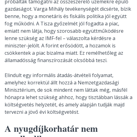
próbálták támogatni az összeszerelő üzemekre épülő
gazdaságot. Varga Mihály tevékenységét dicsérte, bízik
benne, hogy a monetáris és fiskális politika jól együtt
fog működni. A Tisza győzelmét jól fogadta a piac,
emiatt nem látja, hogy szorosabb együttműködésre
lenne szükség az IMF-fel – válaszolta kérdésre a
miniszter-jelölt. A forint erősödött, a hozamok is
csökkentek a piac bizalma miatt. Ez remélhetőleg az
államadósság finanszírozását olcsóbbá teszi.
Elindult egy informális átadás-átvételi folyamat,
amelyhez korrektül állt hozzá a Nemzetgazdasági
Minisztérium, de sok mindent nem láttak még, másfél
hónapra lehet szükség ahhoz, hogy tisztábban lássák a
költségvetés helyzetét, és amely alapján tudják majd
tervezni a jövő évi költségvetést.
A nyugdíjkorhatár nem