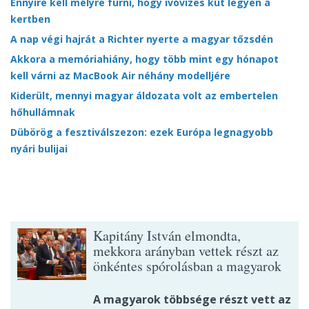
Ennyire kell mélyre fúrni, hogy ivóvizes kút legyen a
kertben
A nap végi hajrát a Richter nyerte a magyar tőzsdén
Akkora a memóriahiány, hogy több mint egy hónapot
kell várni az MacBook Air néhány modelljére
Kiderült, mennyi magyar áldozata volt az embertelen
hőhullámnak
Dübörög a fesztiválszezon: ezek Európa legnagyobb
nyári bulijai
Kapitány István elmondta,
mekkora arányban vettek részt az
önkéntes spórolásban a magyarok
A magyarok többsége részt vett az