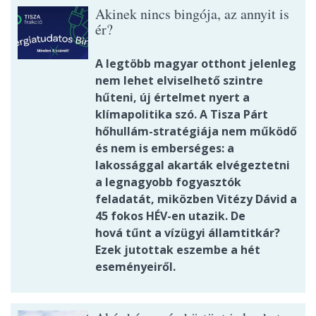
Akinek nincs bingója, az annyit is
ér?
A legtöbb magyar otthont jelenleg
nem lehet elviselhető szintre
hűteni, új értelmet nyert a
klímapolitika szó. A Tisza Párt
hőhullám-stratégiája nem működő
és nem is emberséges: a
lakossággal akarták elvégeztetni
a legnagyobb fogyasztók
feladatát, miközben Vitézy Dávid a
45 fokos HÉV-en utazik. De
hová tűnt a vízügyi államtitkár?
Ezek jutottak eszembe a hét
eseményeiről.