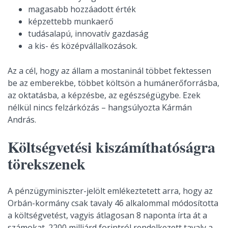
magasabb hozzáadott érték
képzettebb munkaerő
tudásalapú, innovatív gazdaság
a kis- és középvállalkozások.
Az a cél, hogy az állam a mostaninál többet fektessen
be az emberekbe, többet költsön a humánerőforrásba,
az oktatásba, a képzésbe, az egészségügybe. Ezek
nélkül nincs felzárkózás – hangsúlyozta Kármán
András.
Költségvetési kiszámíthatóságra
törekszenek
A pénzügyminiszter-jelölt emlékeztetett arra, hogy az
Orbán-kormány csak tavaly 46 alkalommal módosította
a költségvetést, vagyis átlagosan 8 naponta írta át a
számokat. 2200 milliárd forintról rendelkezett tavaly a