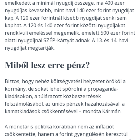
emelkedett a minimál nyugdíj összege, ma 400 ezer
nyugdíjas kevesebb, mint havi 140 ezer forint nyugdíjat
kap. A 120 ezer forintnál kisebb nyugdíjat senki sem
kaphat. A 120 és 140 ezer forint közötti nyugdíjakat
rendkívüli emeléssel megemelik, emelett 500 ezer forint
alatti nyugdíjnál SZÉP-kártyát adnak. A 13. és 14. havi
nyugdíjat megtartják.
Miből lesz erre pénz?
Biztos, hogy nehéz költségvetési helyzetet örököl a
kormány, de sokat lehet spórolni a propaganda-
kiadásokon, a túlárazott közbeszerzések
felszámolásából, az uniós pénzek hazahozásával, a
kamatkiadások csökkentésével – mondta Kármán.
A monetáris politika korábban nem az inflációt
csökkentette, hanem a forint gyengülésén keresztül