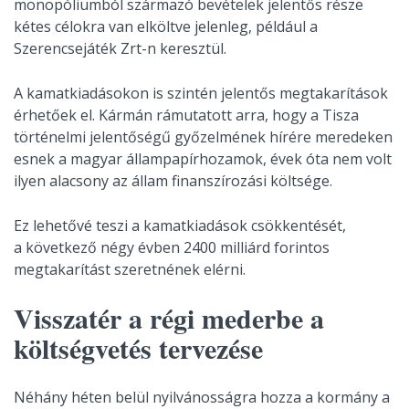
monopóliumból származó bevételek jelentős része
kétes célokra van elköltve jelenleg, például a
Szerencsejáték Zrt-n keresztül.
A kamatkiadásokon is szintén jelentős megtakarítások
érhetőek el. Kármán rámutatott arra, hogy a Tisza
történelmi jelentőségű győzelmének hírére meredeken
esnek a magyar állampapírhozamok, évek óta nem volt
ilyen alacsony az állam finanszírozási költsége.
Ez lehetővé teszi a kamatkiadások csökkentését,
a következő négy évben 2400 milliárd forintos
megtakarítást szeretnének elérni.
Visszatér a régi mederbe a
költségvetés tervezése
Néhány héten belül nyilvánosságra hozza a kormány a