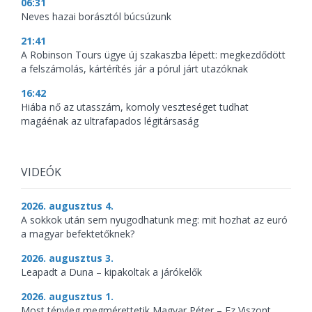
06:31
Neves hazai borásztól búcsúzunk
21:41
A Robinson Tours ügye új szakaszba lépett: megkezdődött
a felszámolás, kártérítés jár a pórul járt utazóknak
16:42
Hiába nő az utasszám, komoly veszteséget tudhat
magáénak az ultrafapados légitársaság
VIDEÓK
2026. augusztus 4.
A sokkok után sem nyugodhatunk meg: mit hozhat az euró
a magyar befektetőknek?
2026. augusztus 3.
Leapadt a Duna – kipakoltak a járókelők
2026. augusztus 1.
Most tényleg megmérettetik Magyar Péter – Ez Viszont