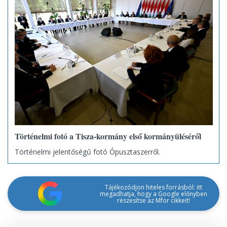
Történelmi fotó a Tisza-kormány első kormányüléséről
Történelmi jelentőségű fotó Ópusztaszerről.
Tájékozódjon hiteles forrásból: itt
megadhatja, hogy a Google előnyben
részesítse az Mfor cikkeit!