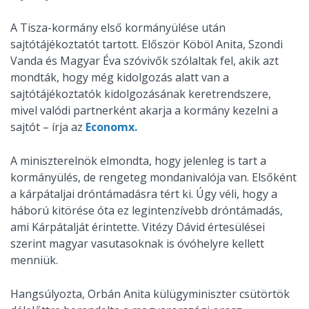
A Tisza-kormány első kormányülése után
sajtótájékoztatót tartott. Először Köböl Anita, Szondi
Vanda és Magyar Éva szóvivők szólaltak fel, akik azt
mondták, hogy még kidolgozás alatt van a
sajtótájékoztatók kidolgozásának keretrendszere,
mivel valódi partnerként akarja a kormány kezelni a
sajtót – írja az
Economx.
A miniszterelnök elmondta, hogy jelenleg is tart a
kormányülés, de rengeteg mondanivalója van. Elsőként
a kárpátaljai dróntámadásra tért ki. Úgy véli, hogy a
háború kitörése óta ez legintenzívebb dróntámadás,
ami Kárpátalját érintette. Vitézy Dávid értesülései
szerint magyar vasutasoknak is óvóhelyre kellett
menniük.
Hangsúlyozta, Orbán Anita külügyminiszter csütörtök