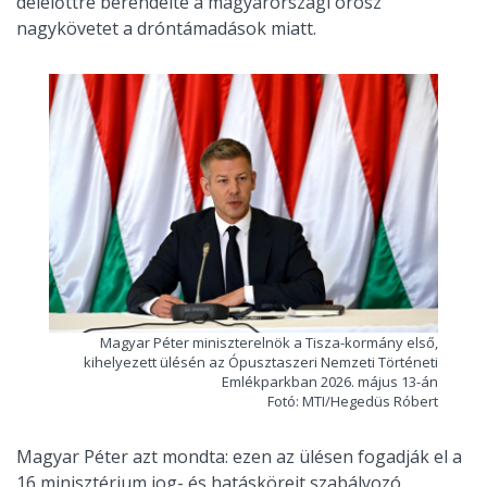
délelőttre berendelte a magyarországi orosz
nagykövetet a dróntámadások miatt.
Magyar Péter miniszterelnök a Tisza-kormány első,
kihelyezett ülésén az Ópusztaszeri Nemzeti Történeti
Emlékparkban 2026. május 13-án
Fotó: MTI/Hegedüs Róbert
Magyar Péter azt mondta: ezen az ülésen fogadják el a
16 minisztérium jog- és hatásköreit szabályozó