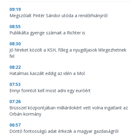
09:19
Megszólalt Pintér Sándor utóda a rendőrhiányról
08:55
Publikálta gyenge számait a Richter is
08:30
Jó híreket közölt a KSH, főleg a nyugdíjasok lélegezhetnek
fel
08:22
Hatalmas kaszált eddig az idén a Mol
07:53
Ennyi forintot kell most adni egy euróért
07:26
Brüsszel központjában milliárdokért vett volna ingatlant az
Orbán-kormány
06:57
Döntő fontosságú adat érkezik a magyar gazdaságról