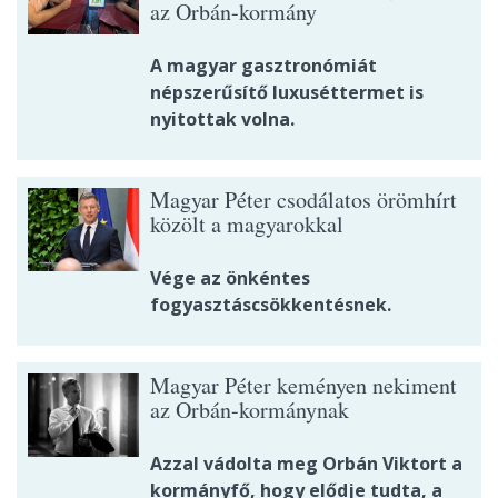
az Orbán-kormány
A magyar gasztronómiát
népszerűsítő luxuséttermet is
nyitottak volna.
Magyar Péter csodálatos örömhírt
közölt a magyarokkal
Vége az önkéntes
fogyasztáscsökkentésnek.
Magyar Péter keményen nekiment
az Orbán-kormánynak
Azzal vádolta meg Orbán Viktort a
kormányfő, hogy elődje tudta, a