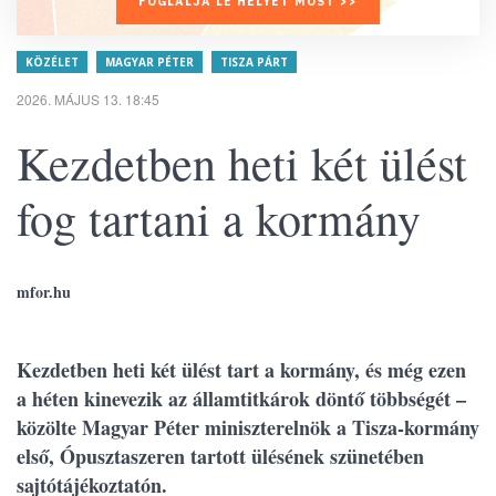
FOGLALJA LE HELYÉT MOST >>
KÖZÉLET
MAGYAR PÉTER
TISZA PÁRT
2026. MÁJUS 13. 18:45
Kezdetben heti két ülést
fog tartani a kormány
mfor.hu
Kezdetben heti két ülést tart a kormány, és még ezen
a héten kinevezik az államtitkárok döntő többségét –
közölte Magyar Péter miniszterelnök a Tisza-kormány
első, Ópusztaszeren tartott ülésének szünetében
sajtótájékoztatón.