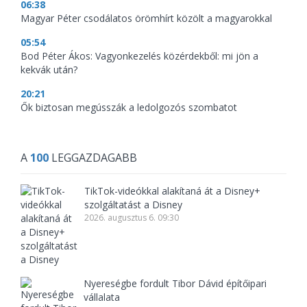
06:38
Magyar Péter csodálatos örömhírt közölt a magyarokkal
05:54
Bod Péter Ákos: Vagyonkezelés közérdekből: mi jön a
kekvák után?
20:21
Ők biztosan megússzák a ledolgozós szombatot
A
100
LEGGAZDAGABB
TikTok-videókkal alakítaná át a Disney+
szolgáltatást a Disney
2026. augusztus 6. 09:30
Nyereségbe fordult Tibor Dávid építőipari
vállalata