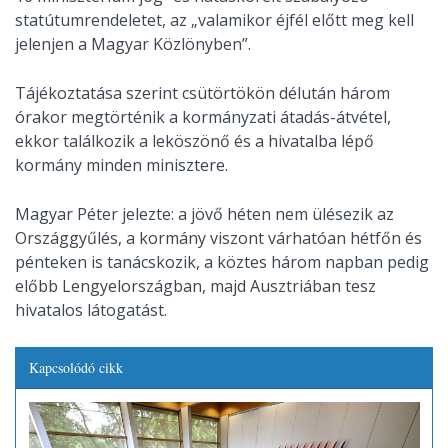
statútumrendeletet, az „valamikor éjfél előtt meg kell
jelenjen a Magyar Közlönyben”.
Tájékoztatása szerint csütörtökön délután három
órakor megtörténik a kormányzati átadás-átvétel,
ekkor találkozik a leköszönő és a hivatalba lépő
kormány minden minisztere.
Magyar Péter jelezte: a jövő héten nem ülésezik az
Országgyűlés, a kormány viszont várhatóan hétfőn és
pénteken is tanácskozik, a köztes három napban pedig
előbb Lengyelországban, majd Ausztriában tesz
hivatalos látogatást.
Kapcsolódó cikk