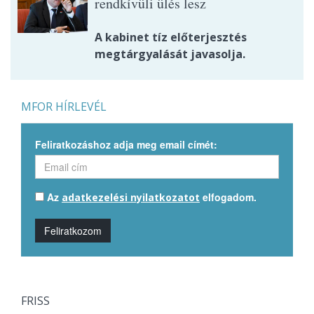
rendkívüli ülés lesz
A kabinet tíz előterjesztés
megtárgyalását javasolja.
MFOR HÍRLEVÉL
Feliratkozáshoz adja meg email címét:
Az
elfogadom.
adatkezelési nyilatkozatot
Feliratkozom
FRISS