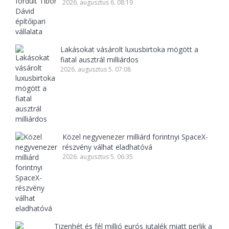
2026. augusztus 6. 08:19
Lakásokat vásárolt luxusbirtoka mögött a
fiatal ausztrál milliárdos
2026. augusztus 5. 07:08
Közel negyvenezer milliárd forintnyi SpaceX-
részvény válhat eladhatóvá
2026. augusztus 5. 06:35
Tizenhét és fél millió eurós jutalék miatt perlik a