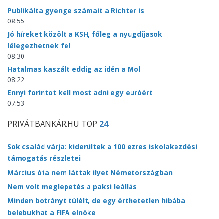
Publikálta gyenge számait a Richter is
08:55
Jó híreket közölt a KSH, főleg a nyugdíjasok
lélegezhetnek fel
08:30
Hatalmas kaszált eddig az idén a Mol
08:22
Ennyi forintot kell most adni egy euróért
07:53
PRIVÁTBANKÁR.HU TOP
24
Sok család várja: kiderültek a 100 ezres iskolakezdési
támogatás részletei
Március óta nem láttak ilyet Németországban
Nem volt meglepetés a paksi leállás
Minden botrányt túlélt, de egy érthetetlen hibába
belebukhat a FIFA elnöke