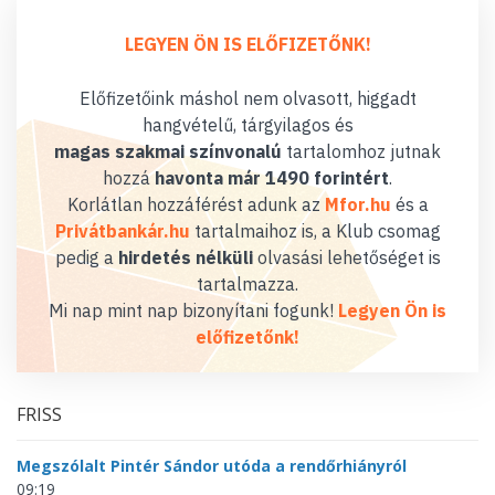
LEGYEN ÖN IS ELŐFIZETŐNK!
Előfizetőink máshol nem olvasott, higgadt
hangvételű, tárgyilagos és
magas szakmai színvonalú
tartalomhoz jutnak
hozzá
havonta már 1490 forintért
.
Korlátlan hozzáférést adunk az
Mfor.hu
és a
Privátbankár.hu
tartalmaihoz is, a Klub csomag
pedig a
hirdetés nélküli
olvasási lehetőséget is
tartalmazza.
Mi nap mint nap bizonyítani fogunk!
Legyen Ön is
előfizetőnk!
FRISS
Megszólalt Pintér Sándor utóda a rendőrhiányról
09:19