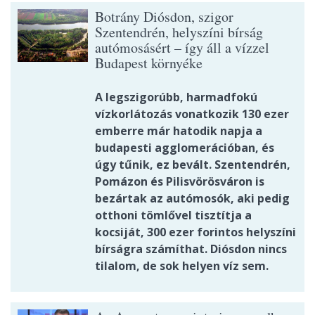
Botrány Diósdon, szigor
Szentendrén, helyszíni bírság
autómosásért – így áll a vízzel
Budapest környéke
A legszigorúbb, harmadfokú
vízkorlátozás vonatkozik 130 ezer
emberre már hatodik napja a
budapesti agglomerációban, és
úgy tűnik, ez bevált. Szentendrén,
Pomázon és Pilisvörösváron is
bezártak az autómosók, aki pedig
otthoni tömlővel tisztítja a
kocsiját, 300 ezer forintos helyszíni
bírságra számíthat. Diósdon nincs
tilalom, de sok helyen víz sem.