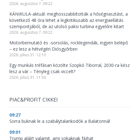
2026. augusztus 7. 09:22
KÁNIKULA-aktuál: meghosszabbították a hőségriasztást, a
következő 48 óra lehet a legkritikusabb az energiaellátás
szempontjából, de az utolsó paksi turbina egyelőre kitart
2026. augusztus 7. 09:22
Motorbemutató és -sorsolás, rocklegendák, ingyen belépő
– ez lesz a hétvégén Diósgyőrben
2026. július 31. 12:10
Egy munkás tréfásan közölte Szopkó Tiborral, 2030-ra kész
lesz a vár – Tényleg csak viccelt?
2026. július 31. 11:56
PIAC&PROFIT CIKKEI
09:27
Sorra buknak le a szabálytalankodók a Balatonnál
09:01
Trump aláírt valamit, ami sokaknak fájhat