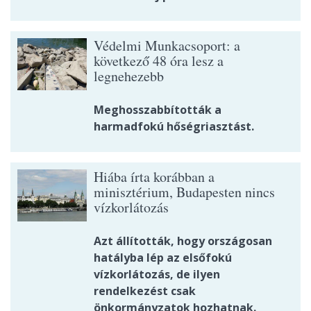
Védelmi Munkacsoport: a
következő 48 óra lesz a
legnehezebb
Meghosszabbították a
harmadfokú hőségriasztást.
Hiába írta korábban a
minisztérium, Budapesten nincs
vízkorlátozás
Azt állították, hogy országosan
hatályba lép az elsőfokú
vízkorlátozás, de ilyen
rendelkezést csak
önkormányzatok hozhatnak.