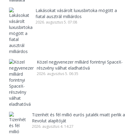
Lakásokat vásárolt luxusbirtoka mögött a
fiatal ausztrál milliárdos
2026. augusztus 5. 07:08
Közel negyvenezer milliárd forintnyi SpaceX-
részvény válhat eladhatóvá
2026. augusztus 5. 06:35
Tizenhét és fél millió eurós jutalék miatt perlik a
Revolut alapítóját
2026. augusztus 4. 14:27