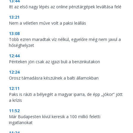
13:44
Itt az első nagy lépés az online pénztárgépek leváltása felé
13:21
Nem a véletlen műve volt a paksi leállás
13:08
Több ezren maradtak víz nélkül, egyelőre még nem javul a
hőséghelyzet
12:44
Pénteken jön csak az igazi buli a benzinkutakon
12:24
Orosz támadásra készülnek a balti államokban
12:11
Paks is ráüti a bélyegét a magyar iparra, de épp „jókor” jött
a krízis
11:52
Már Budapesten kívül keresik a 100 millió feletti
ingatlanokat
11:24