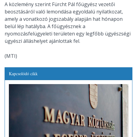
A közlemény szerint Fürcht Pál főügyész vezetői
beosztásáról való lemondása egyoldalú nyilatkozat,
amely a vonatkozó jogszabály alapján hat hónapon
belül lép hatályba. A főügyésznek a
nyomozásfelügyeleti területen egy legfőbb ügyészségi
ügyészi álláshelyet ajánlottak fel.
(MTI)
Kapcsolódó cikk