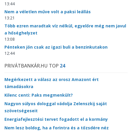
13:44
Nem a véletlen műve volt a paksi leállás
13:21
Több ezren maradtak víz nélkül, egyelőre még nem javul
a hőséghelyzet
13:08
Pénteken jön csak az igazi buli a benzinkutakon
12:44
PRIVÁTBANKÁR.HU TOP
24
Megérkezett a válasz az orosz Amazont ért
támadásokra
Kilenc centi: Paks megmenkült?
Nagyon súlyos dologgal vádolja Zelenszkij saját
szövetségeseit
Energiafejlesztési tervet fogadott el a kormány
Nem lesz boldog, ha a forintra és a tőzsdére néz