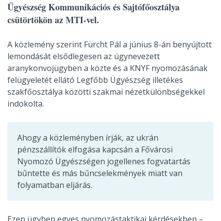
Ügyészség Kommunikációs és Sajtófőosztálya
csütörtökön az MTI-vel.
A közlemény szerint Fürcht Pál a június 8-án benyújtott
lemondását elsődlegesen az úgynevezett
aranykonvojügyben a közte és a KNYF nyomozásának
felügyeletét ellátó Legfőbb Ügyészség illetékes
szakfőosztálya közötti szakmai nézetkülönbségekkel
indokolta.
Ahogy a közleményben írják, az ukrán
pénzszállítók elfogása kapcsán a Fővárosi
Nyomozó Ügyészségen jogellenes fogvatartás
bűntette és más bűncselekmények miatt van
folyamatban eljárás.
Ezen ügyben egyes nyomozástaktikai kérdésekben –