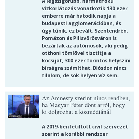
A legszigorúbb, harmadfokú
vízkorlátozás vonatkozik 130 ezer
emberre már hatodik napja a
budapesti agglomerációban, és
úgy tűnik, ez bevált. Szentendrén,
Pomázon és Pilisvörösváron is
bezártak az autómosók, aki pedig
otthoni tömlővel tisztítja a
kocsiját, 300 ezer forintos helyszíni
bírságra számíthat. Diósdon nincs
tilalom, de sok helyen víz sem.
Az Amnesty szerint nincs rendben,
ha Magyar Péter dönt arról, hogy
ki dolgozhat a közmédiánál
A 2019-ben letiltott civil szervezet
szerint a korábbi rendszer