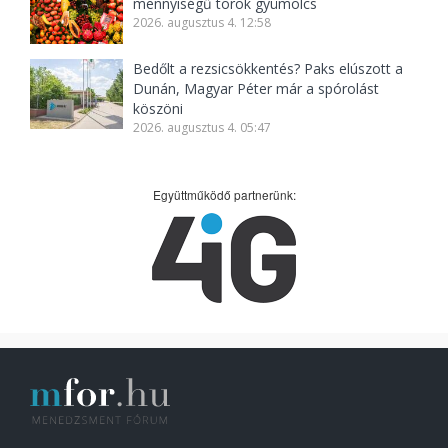
mennyiségű török gyümölcs
2026. augusztus 4. 12:58
Bedőlt a rezsicsökkentés? Paks elúszott a
Dunán, Magyar Péter már a spórolást
köszöni
2026. augusztus 4. 05:47
Együttműködő partnerünk: