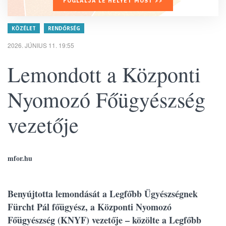
FOGLALJA LE HELYÉT MOST >>
KÖZÉLET
RENDŐRSÉG
2026. JÚNIUS 11. 19:55
Lemondott a Központi
Nyomozó Főügyészség
vezetője
mfor.hu
Benyújtotta lemondását a Legfőbb Ügyészségnek
Fürcht Pál főügyész, a Központi Nyomozó
Főügyészség (KNYF) vezetője – közölte a Legfőbb