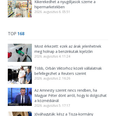
Kikerekedhet a nyugdíjasok szeme a
hipermarketekben
2026. augusztus 6. 05:51
TOP
168
Most érkezett: ezek az árak jelenhetnek
meg holnap a benzinkutak kijelzőin
2026. augusztus 4. 11:24
Több, Orbán Viktorhoz közeli vállalatnak
befellegezhet a Reuters szerint
2026. augusztus 2. 16:26
Az Amnesty szerint nincs rendben, ha
Magyar Péter dönt arról, hogy ki dolgozhat
a közmédiánál
2026. augusztus 5. 17:17
Jóváhagyták: kész a Tisza-kormány