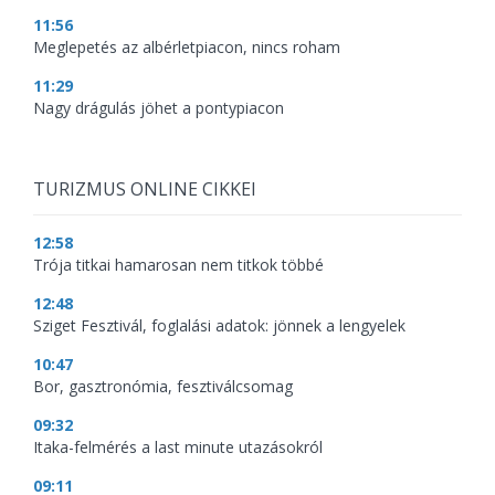
11:56
Meglepetés az albérletpiacon, nincs roham
11:29
Nagy drágulás jöhet a pontypiacon
TURIZMUS ONLINE CIKKEI
12:58
Trója titkai hamarosan nem titkok többé
12:48
Sziget Fesztivál, foglalási adatok: jönnek a lengyelek
10:47
Bor, gasztronómia, fesztiválcsomag
09:32
Itaka-felmérés a last minute utazásokról
09:11