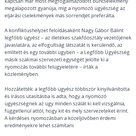
kapcsán már most megfogalmazódott bűncselekmény
megalapozott gyanúja, míg a nyomozó ügyészség az
eljárási cselekmények más sorrendjét preferálta.
A konfliktushelyzet feloldásaként Nagy Gábor Bálint
legfőbb ügyész – az illetékes szakfőosztály vezetőjének
javaslatára, az elfogultság látszatát is kerülendő, az
említett és egy további ügyben – a Legfőbb Ügyészség
másik szakmai szervezeti egységét jelölte ki a
nyomozás további felügyeletére – írták a
közleményben.
Hozzátették: a legfőbb ügyész többször kinyilvánította
és írásos utasításba is adta, hogy a nyomozó
ügyészségnek az ügy minden szálát ki kell vizsgálnia,
függetlenül attól, hogy kit és mely szervezeteket érint.
A kérdéses nyomozásban a közeljövőben érdemi
eredményekre lehet számítani.