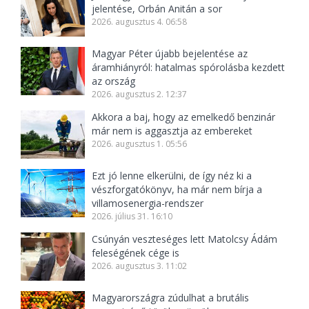
jelentése, Orbán Anitán a sor
2026. augusztus 4. 06:58
Magyar Péter újabb bejelentése az
áramhiányról: hatalmas spórolásba kezdett
az ország
2026. augusztus 2. 12:37
Akkora a baj, hogy az emelkedő benzinár
már nem is aggasztja az embereket
2026. augusztus 1. 05:56
Ezt jó lenne elkerülni, de így néz ki a
vészforgatókönyv, ha már nem bírja a
villamosenergia-rendszer
2026. július 31. 16:10
Csúnyán veszteséges lett Matolcsy Ádám
feleségének cége is
2026. augusztus 3. 11:02
Magyarországra zúdulhat a brutális