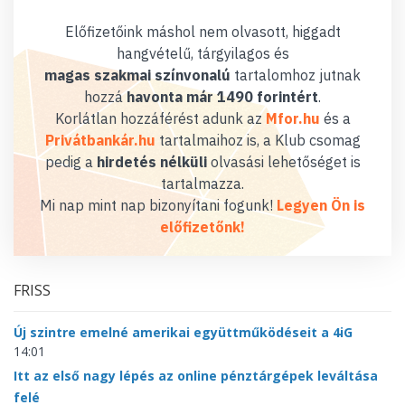
Előfizetőink máshol nem olvasott, higgadt
hangvételű, tárgyilagos és
magas szakmai színvonalú
tartalomhoz jutnak
hozzá
havonta már 1490 forintért
.
Korlátlan hozzáférést adunk az
Mfor.hu
és a
Privátbankár.hu
tartalmaihoz is, a Klub csomag
pedig a
hirdetés nélküli
olvasási lehetőséget is
tartalmazza.
Mi nap mint nap bizonyítani fogunk!
Legyen Ön is
előfizetőnk!
FRISS
Új szintre emelné amerikai együttműködéseit a 4iG
14:01
Itt az első nagy lépés az online pénztárgépek leváltása
felé