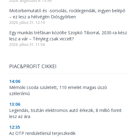
2026. augusztus 6. 13:56
Motorbemutató és -sorsolás, rocklegendák, ingyen belépő
– ez lesz a hétvégén Diósgyőrben
2026. július 31. 12:10
Egy munkás tréfásan közölte Szopkó Tiborral, 2030-ra kész
lesz a vár – Tényleg csak viccelt?
2026. július 31. 11:56
PIAC&PROFIT CIKKEI
14:06
Mérnöki csoda született, 110 emelet magas úszó
szélerőmű
13:06
Legendás, tisztán elektromos autó érkezik, 8 millió forint
lesz az ára
12:35
Az OTP rendületlenül terjeszkedik