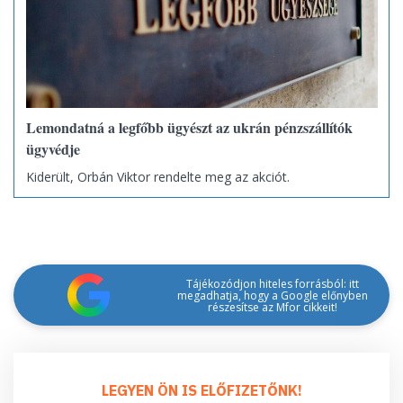
Lemondatná a legfőbb ügyészt az ukrán pénzszállítók
ügyvédje
Kiderült, Orbán Viktor rendelte meg az akciót.
Tájékozódjon hiteles forrásból: itt
megadhatja, hogy a Google előnyben
részesítse az Mfor cikkeit!
LEGYEN ÖN IS ELŐFIZETŐNK!