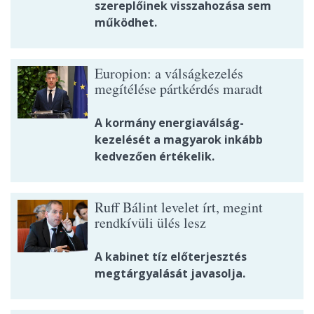
szereplőinek visszahozása sem
működhet.
Europion: a válságkezelés
megítélése pártkérdés maradt
A kormány energiaválság-
kezelését a magyarok inkább
kedvezően értékelik.
Ruff Bálint levelet írt, megint
rendkívüli ülés lesz
A kabinet tíz előterjesztés
megtárgyalását javasolja.