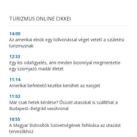
TURIZMUS ONLINE CIKKEI
14:00
Az amerikai elnök egy tollvonással véget vetett a születési
turizmusnak
12:33
Egy kis odafigyelés, ami minden bizonnyal megmentette
egy szomjazó madár életét
11:14
Amerikai befektető kezébe kerülhet az easyJet
11:02
Már csak hetek kérdése? Ősszel utasokat is szállíthat a
Budapest–Belgrád vasútvonal
10:55
A Magyar Biztosítók Szövetségének felhívása az utazást
tervezőkhöz