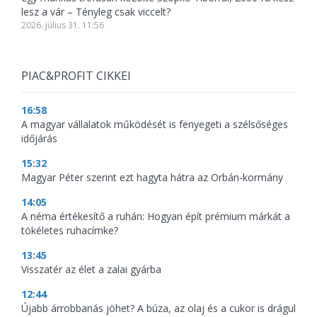
lesz a vár – Tényleg csak viccelt?
2026. július 31. 11:56
PIAC&PROFIT CIKKEI
16:58
A magyar vállalatok működését is fenyegeti a szélsőséges
időjárás
15:32
Magyar Péter szerint ezt hagyta hátra az Orbán-kormány
14:05
A néma értékesítő a ruhán: Hogyan épít prémium márkát a
tökéletes ruhacímke?
13:45
Visszatér az élet a zalai gyárba
12:44
Újabb árrobbanás jöhet? A búza, az olaj és a cukor is drágul