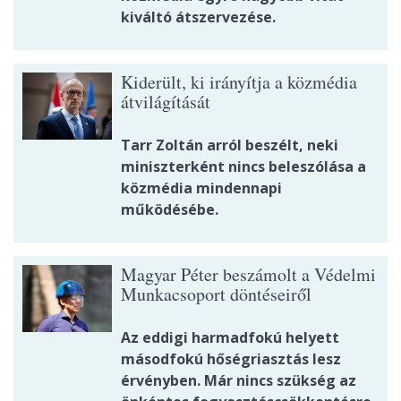
kiváltó átszervezése.
Kiderült, ki irányítja a közmédia
átvilágítását
Tarr Zoltán arról beszélt, neki
miniszterként nincs beleszólása a
közmédia mindennapi
működésébe.
Magyar Péter beszámolt a Védelmi
Munkacsoport döntéseiről
Az eddigi harmadfokú helyett
másodfokú hőségriasztás lesz
érvényben. Már nincs szükség az