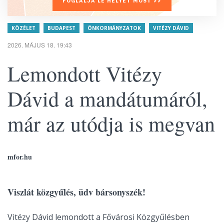
FOGLALJA LE HELYÉT MOST >>
KÖZÉLET
BUDAPEST
ÖNKORMÁNYZATOK
VITÉZY DÁVID
2026. MÁJUS 18. 19:43
Lemondott Vitézy
Dávid a mandátumáról,
már az utódja is megvan
mfor.hu
Viszlát közgyűlés, üdv bársonyszék!
Vitézy Dávid lemondott a Fővárosi Közgyűlésben