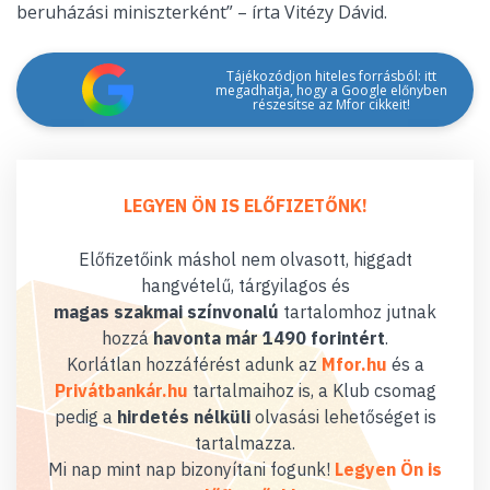
beruházási miniszterként” – írta Vitézy Dávid.
Tájékozódjon hiteles forrásból: itt
megadhatja, hogy a Google előnyben
részesítse az Mfor cikkeit!
LEGYEN ÖN IS ELŐFIZETŐNK!
Előfizetőink máshol nem olvasott, higgadt
hangvételű, tárgyilagos és
magas szakmai színvonalú
tartalomhoz jutnak
hozzá
havonta már 1490 forintért
.
Korlátlan hozzáférést adunk az
Mfor.hu
és a
Privátbankár.hu
tartalmaihoz is, a Klub csomag
pedig a
hirdetés nélküli
olvasási lehetőséget is
tartalmazza.
Mi nap mint nap bizonyítani fogunk!
Legyen Ön is