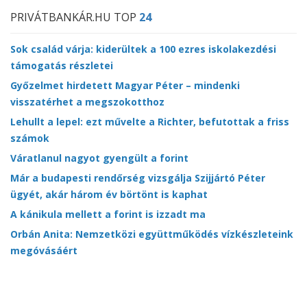
PRIVÁTBANKÁR.HU TOP
24
Sok család várja: kiderültek a 100 ezres iskolakezdési
támogatás részletei
Győzelmet hirdetett Magyar Péter – mindenki
visszatérhet a megszokotthoz
Lehullt a lepel: ezt művelte a Richter, befutottak a friss
számok
Váratlanul nagyot gyengült a forint
Már a budapesti rendőrség vizsgálja Szijjártó Péter
ügyét, akár három év börtönt is kaphat
A kánikula mellett a forint is izzadt ma
Orbán Anita: Nemzetközi együttműködés vízkészleteink
megóvásáért