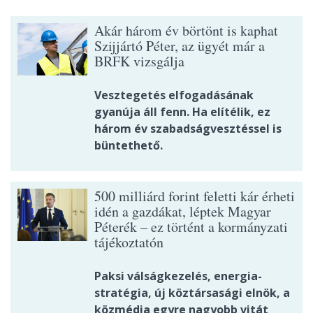
Akár három év börtönt is kaphat
Szijjártó Péter, az ügyét már a
BRFK vizsgálja
Vesztegetés elfogadásának
gyanúja áll fenn. Ha elítélik, ez
három év szabadságvesztéssel is
büntethető.
500 milliárd forint feletti kár érheti
idén a gazdákat, léptek Magyar
Péterék – ez történt a kormányzati
tájékoztatón
Paksi válságkezelés, energia-
stratégia, új köztársasági elnök, a
közmédia egyre nagyobb vitát