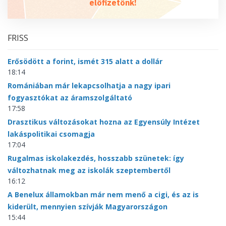
előfizetőnk!
FRISS
Erősödött a forint, ismét 315 alatt a dollár
18:14
Romániában már lekapcsolhatja a nagy ipari
fogyasztókat az áramszolgáltató
17:58
Drasztikus változásokat hozna az Egyensúly Intézet
lakáspolitikai csomagja
17:04
Rugalmas iskolakezdés, hosszabb szünetek: így
változhatnak meg az iskolák szeptembertől
16:12
A Benelux államokban már nem menő a cigi, és az is
kiderült, mennyien szívják Magyarországon
15:44