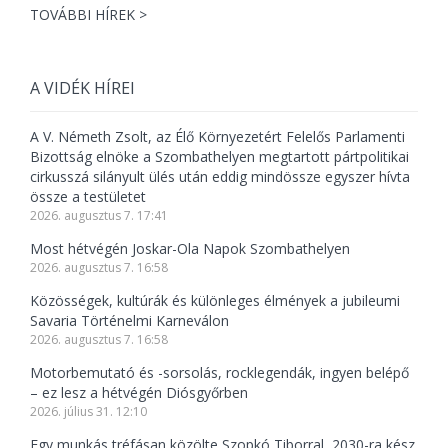
TOVÁBBI HÍREK >
A VIDÉK HÍREI
A V. Németh Zsolt, az Élő Környezetért Felelős Parlamenti
Bizottság elnöke a Szombathelyen megtartott pártpolitikai
cirkusszá silányult ülés után eddig mindössze egyszer hívta
össze a testületet
2026. augusztus 7. 17:41
Most hétvégén Joskar-Ola Napok Szombathelyen
2026. augusztus 7. 16:58
Közösségek, kultúrák és különleges élmények a jubileumi
Savaria Történelmi Karneválon
2026. augusztus 7. 16:58
Motorbemutató és -sorsolás, rocklegendák, ingyen belépő
– ez lesz a hétvégén Diósgyőrben
2026. július 31. 12:10
Egy munkás tréfásan közölte Szopkó Tiborral, 2030-ra kész