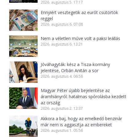
2026. augusztus 5. 17:17
Ennyiért vesztegetik az eurót csütörtök
reggel
2026. augusztus 6. 07:08
Nem a véletlen műve volt a paksi leállás
2026. augusztus 6. 13:21
Jóváhagyták: kész a Tisza-kormány
jelentése, Orbán Anitán a sor
2026. augusztus 4. 06:58
Magyar Péter újabb bejelentése az
áramhiányról: hatalmas spórolásba kezdett
az ország
2026. augusztus 2. 12:37
Akkora a baj, hogy az emelkedő benzinár
már nem is aggasztja az embereket
2026. augusztus 1. 05:56