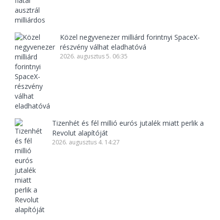
Közel negyvenezer milliárd forintnyi SpaceX-
részvény válhat eladhatóvá
2026. augusztus 5. 06:35
Tizenhét és fél millió eurós jutalék miatt perlik a
Revolut alapítóját
2026. augusztus 4. 14:27