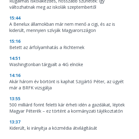
Rugalmas iskolakezdés, hosszabb szünetek: így
változhatnak meg az iskolák szeptembertől
15:44
A Benelux államokban már nem menő a cigi, és az is
kiderült, mennyien szívják Magyarországon
15:16
Betett az árfolyamhatás a Richternek
14:51
Washingtonban tárgyalt a 4iG elnöke
14:16
Akár három év börtönt is kaphat Szijjártó Péter, az ügyét
már a BRFK vizsgálja
13:55
500 milliárd forint feletti kár érheti idén a gazdákat, léptek
Magyar Péterék – ez történt a kormányzati tájékoztatón
13:37
Kiderült, ki irányítja a közmédia átvilágítását