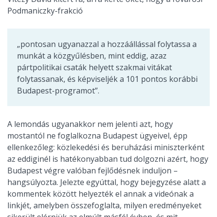
Podmaniczky-frakció
„pontosan ugyanazzal a hozzáállással folytassa a
munkát a közgyűlésben, mint eddig, azaz
pártpolitikai csaták helyett szakmai vitákat
folytassanak, és képviseljék a 101 pontos korábbi
Budapest-programot”.
A lemondás ugyanakkor nem jelenti azt, hogy
mostantól ne foglalkozna Budapest ügyeivel, épp
ellenkezőleg: közlekedési és beruházási miniszterként
az eddiginél is hatékonyabban tud dolgozni azért, hogy
Budapest végre valóban fejlődésnek induljon –
hangsúlyozta. Jelezte egyúttal, hogy bejegyzése alatt a
kommentek között helyezték el annak a videónak a
linkjét, amelyben összefoglalta, milyen eredményeket