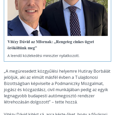
Vitézy Dávid az Mfornak: „Rengeteg cinkes ügyet
örököltünk meg”
A leendő közlekedési miniszter nyilatkozott.
„A megüresedett közgyűlési helyemre Hutiray Borbálát
jelöljük, aki az elmúlt másfél évben a Tulajdonosi
Bizottságban képviselte a Podmaniczky Mozgalmat,
jogász és közgazdász, civil munkájában pedig az egyik
legnagyobb budapesti autómegosztó rendszer
létrehozásán dolgozott” – tette hozzá.
Vitézy Dávid kitért rá, arra kérte őket, hogy a fővárosi