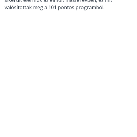
sikerült elérniük az elmúlt másfél évben, és mit
valósítottak meg a 101 pontos programból.