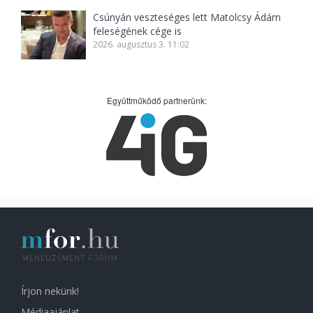
Csúnyán veszteséges lett Matolcsy Ádám
feleségének cége is
2026. augusztus 3. 11:02
Együttműködő partnerünk:
Írjon nekünk!
Médiaajánlat