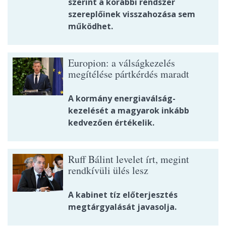
szerint a korábbi rendszer
szereplőinek visszahozása sem
működhet.
Europion: a válságkezelés
megítélése pártkérdés maradt
A kormány energiaválság-
kezelését a magyarok inkább
kedvezően értékelik.
Ruff Bálint levelet írt, megint
rendkívüli ülés lesz
A kabinet tíz előterjesztés
megtárgyalását javasolja.