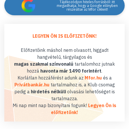
Tájékozódjon hiteles forrásból: itt
megadhatja, hogy a Google előnyben
részesítse az Mfor cikkeit!
LEGYEN ÖN IS ELŐFIZETŐNK!
Előfizetőink máshol nem olvasott, higgadt
hangvételű, tárgyilagos és
magas szakmai színvonalú
tartalomhoz jutnak
hozzá
havonta már 1490 forintért
.
Korlátlan hozzáférést adunk az
Mfor.hu
és a
Privátbankár.hu
tartalmaihoz is, a Klub csomag
pedig a
hirdetés nélküli
olvasási lehetőséget is
tartalmazza.
Mi nap mint nap bizonyítani fogunk!
Legyen Ön is
előfizetőnk!