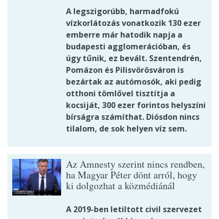
A legszigorúbb, harmadfokú
vízkorlátozás vonatkozik 130 ezer
emberre már hatodik napja a
budapesti agglomerációban, és
úgy tűnik, ez bevált. Szentendrén,
Pomázon és Pilisvörösváron is
bezártak az autómosók, aki pedig
otthoni tömlővel tisztítja a
kocsiját, 300 ezer forintos helyszíni
bírságra számíthat. Diósdon nincs
tilalom, de sok helyen víz sem.
Az Amnesty szerint nincs rendben,
ha Magyar Péter dönt arról, hogy
ki dolgozhat a közmédiánál
A 2019-ben letiltott civil szervezet