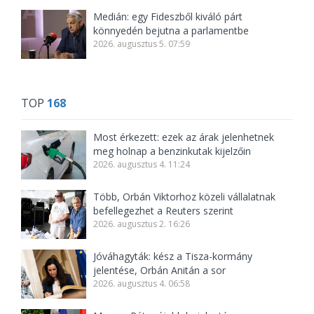
Medián: egy Fideszből kiváló párt
könnyedén bejutna a parlamentbe
2026. augusztus 5. 07:59
TOP
168
Most érkezett: ezek az árak jelenhetnek
meg holnap a benzinkutak kijelzőin
2026. augusztus 4. 11:24
Több, Orbán Viktorhoz közeli vállalatnak
befellegezhet a Reuters szerint
2026. augusztus 2. 16:26
Jóváhagyták: kész a Tisza-kormány
jelentése, Orbán Anitán a sor
2026. augusztus 4. 06:58