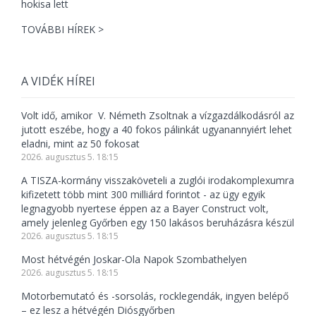
TOVÁBBI HÍREK >
A VIDÉK HÍREI
Volt idő, amikor V. Németh Zsoltnak a vízgazdálkodásról az
jutott eszébe, hogy a 40 fokos pálinkát ugyanannyiért lehet
eladni, mint az 50 fokosat
2026. augusztus 5. 18:15
A TISZA-kormány visszaköveteli a zuglói irodakomplexumra
kifizetett több mint 300 milliárd forintot - az ügy egyik
legnagyobb nyertese éppen az a Bayer Construct volt,
amely jelenleg Győrben egy 150 lakásos beruházásra készül
2026. augusztus 5. 18:15
Most hétvégén Joskar-Ola Napok Szombathelyen
2026. augusztus 5. 18:15
Motorbemutató és -sorsolás, rocklegendák, ingyen belépő
– ez lesz a hétvégén Diósgyőrben