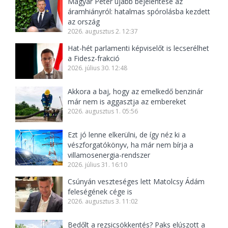
Magyar Péter újabb bejelentése az
áramhiányról: hatalmas spórolásba kezdett
az ország
2026. augusztus 2. 12:37
Hat-hét parlamenti képviselőt is lecserélhet
a Fidesz-frakció
2026. július 30. 12:48
Akkora a baj, hogy az emelkedő benzinár
már nem is aggasztja az embereket
2026. augusztus 1. 05:56
Ezt jó lenne elkerülni, de így néz ki a
vészforgatókönyv, ha már nem bírja a
villamosenergia-rendszer
2026. július 31. 16:10
Csúnyán veszteséges lett Matolcsy Ádám
feleségének cége is
2026. augusztus 3. 11:02
Bedőlt a rezsicsökkentés? Paks elúszott a