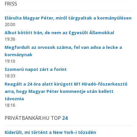
FRISS
Elárulta Magyar Péter, miről tárgyaltak a kormányülésen
20:00
Alkut kötött Irán, de nem az Egyesült Államokkal
19:36
Megfordult az orvosok száma, fel van adva a lecke a
kormánynak
19:10
Szomorú napot zárt a forint
18:33
Reagált a 24 óra alatt kirúgott M1 Híradó-főszerkesztő
arra, hogy Magyar Péter kommentje után kellett
távoznia
18:16
PRIVÁTBANKÁR.HU TOP
24
Kiderült, mi történt a New York-i tőzsdén