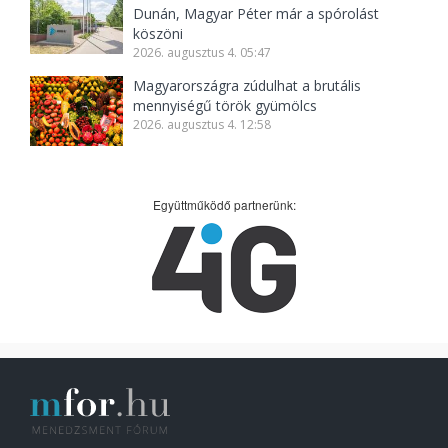
Dunán, Magyar Péter már a spórolást
köszöni
2026. augusztus 4. 05:47
Magyarországra zúdulhat a brutális
mennyiségű török gyümölcs
2026. augusztus 4. 12:58
Együttműködő partnerünk: