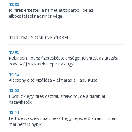
12:35
Jó hírek érkeztek a német autóiparból, de az
elbocsátásoknak nincs vége
TURIZMUS ONLINE CIKKEI
19:05
Robinson Tours: fizetésképtelenséget jelentett az utazási
iroda – új szakaszba lépett az ügy
14:12
Alacsony a tó vizállása – elmarad a Tabu Kupa
13:52
Búcsúzik egy híres osztrák sífelvonó, de a darabjai
hazavihetők
13:11
Fertőzésveszély miatt bezárt egy népszerű strand – idén
már nem is nyit ki