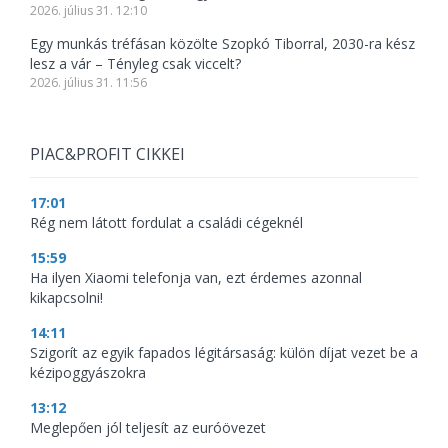
2026. július 31. 12:10
Egy munkás tréfásan közölte Szopkó Tiborral, 2030-ra kész
lesz a vár – Tényleg csak viccelt?
2026. július 31. 11:56
PIAC&PROFIT CIKKEI
17:01
Rég nem látott fordulat a családi cégeknél
15:59
Ha ilyen Xiaomi telefonja van, ezt érdemes azonnal
kikapcsolni!
14:11
Szigorít az egyik fapados légitársaság: külön díjat vezet be a
kézipoggyászokra
13:12
Meglepően jól teljesít az euróövezet