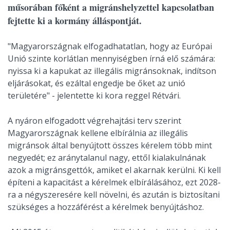
műsorában főként a migránshelyzettel kapcsolatban
fejtette ki a kormány álláspontját.
"Magyarországnak elfogadhatatlan, hogy az Európai
Unió szinte korlátlan mennyiségben írná elő számára:
nyissa ki a kapukat az illegális migránsoknak, indítson
eljárásokat, és ezáltal engedje be őket az unió
területére" - jelentette ki kora reggel Rétvári.
A nyáron elfogadott végrehajtási terv szerint
Magyarországnak kellene elbírálnia az illegális
migránsok által benyújtott összes kérelem több mint
negyedét; ez aránytalanul nagy, ettől kialakulnának
azok a migránsgettók, amiket el akarnak kerülni. Ki kell
építeni a kapacitást a kérelmek elbírálásához, ezt 2028-
ra a négyszeresére kell növelni, és azután is biztosítani
szükséges a hozzáférést a kérelmek benyújtáshoz.