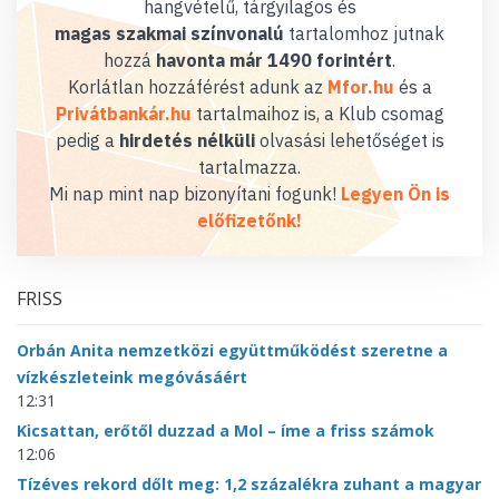
hangvételű, tárgyilagos és
magas szakmai színvonalú
tartalomhoz jutnak
hozzá
havonta már 1490 forintért
.
Korlátlan hozzáférést adunk az
Mfor.hu
és a
Privátbankár.hu
tartalmaihoz is, a Klub csomag
pedig a
hirdetés nélküli
olvasási lehetőséget is
tartalmazza.
Mi nap mint nap bizonyítani fogunk!
Legyen Ön is
előfizetőnk!
FRISS
Orbán Anita nemzetközi együttműködést szeretne a
vízkészleteink megóvásáért
12:31
Kicsattan, erőtől duzzad a Mol – íme a friss számok
12:06
Tízéves rekord dőlt meg: 1,2 százalékra zuhant a magyar