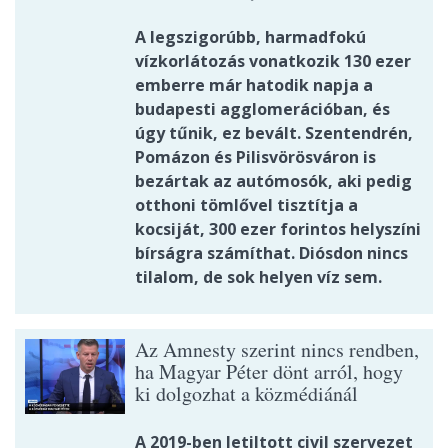
A legszigorúbb, harmadfokú
vízkorlátozás vonatkozik 130 ezer
emberre már hatodik napja a
budapesti agglomerációban, és
úgy tűnik, ez bevált. Szentendrén,
Pomázon és Pilisvörösváron is
bezártak az autómosók, aki pedig
otthoni tömlővel tisztítja a
kocsiját, 300 ezer forintos helyszíni
bírságra számíthat. Diósdon nincs
tilalom, de sok helyen víz sem.
Az Amnesty szerint nincs rendben,
ha Magyar Péter dönt arról, hogy
ki dolgozhat a közmédiánál
A 2019-ben letiltott civil szervezet