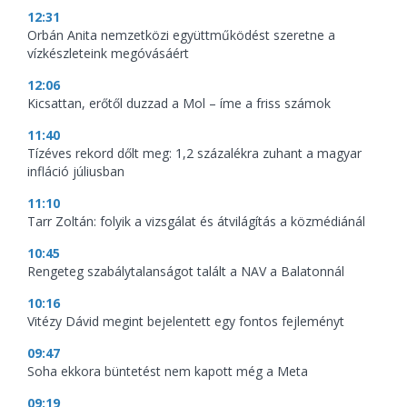
12:31
Orbán Anita nemzetközi együttműködést szeretne a
vízkészleteink megóvásáért
12:06
Kicsattan, erőtől duzzad a Mol – íme a friss számok
11:40
Tízéves rekord dőlt meg: 1,2 százalékra zuhant a magyar
infláció júliusban
11:10
Tarr Zoltán: folyik a vizsgálat és átvilágítás a közmédiánál
10:45
Rengeteg szabálytalanságot talált a NAV a Balatonnál
10:16
Vitézy Dávid megint bejelentett egy fontos fejleményt
09:47
Soha ekkora büntetést nem kapott még a Meta
09:19