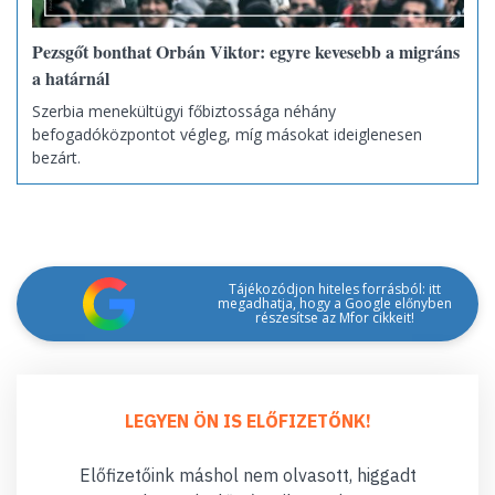
Pezsgőt bonthat Orbán Viktor: egyre kevesebb a migráns
a határnál
Szerbia menekültügyi főbiztossága néhány
befogadóközpontot végleg, míg másokat ideiglenesen
bezárt.
Tájékozódjon hiteles forrásból: itt
megadhatja, hogy a Google előnyben
részesítse az Mfor cikkeit!
LEGYEN ÖN IS ELŐFIZETŐNK!
Előfizetőink máshol nem olvasott, higgadt