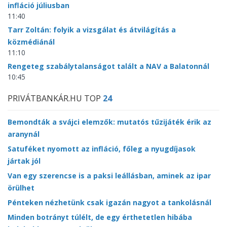
infláció júliusban
11:40
Tarr Zoltán: folyik a vizsgálat és átvilágítás a
közmédiánál
11:10
Rengeteg szabálytalanságot talált a NAV a Balatonnál
10:45
PRIVÁTBANKÁR.HU TOP
24
Bemondták a svájci elemzők: mutatós tűzijáték érik az
aranynál
Satuféket nyomott az infláció, főleg a nyugdíjasok
jártak jól
Van egy szerencse is a paksi leállásban, aminek az ipar
örülhet
Pénteken nézhetünk csak igazán nagyot a tankolásnál
Minden botrányt túlélt, de egy érthetetlen hibába