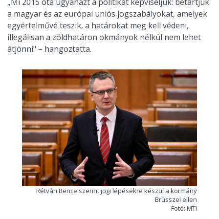
„Mi 2015 óta ugyanazt a politikát képviseljük: betartjuk
a magyar és az európai uniós jogszabályokat, amelyek
egyértelművé teszik, a határokat meg kell védeni,
illegálisan a zöldhatáron okmányok nélkül nem lehet
átjönni" – hangoztatta.
Rétvári Bence szerint jogi lépésekre készül a kormány
Brüsszel ellen
Fotó: MTI