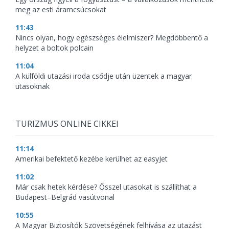
meg az esti áramcsúcsokat
11:43
Nincs olyan, hogy egészséges élelmiszer? Megdöbbentő a
helyzet a boltok polcain
11:04
A külföldi utazási iroda csődje után üzentek a magyar
utasoknak
TURIZMUS ONLINE CIKKEI
11:14
Amerikai befektető kezébe kerülhet az easyJet
11:02
Már csak hetek kérdése? Ősszel utasokat is szállíthat a
Budapest–Belgrád vasútvonal
10:55
A Magyar Biztosítók Szövetségének felhívása az utazást