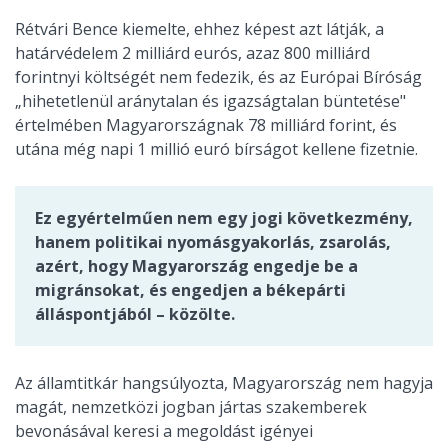
Rétvári Bence kiemelte, ehhez képest azt látják, a
határvédelem 2 milliárd eurós, azaz 800 milliárd
forintnyi költségét nem fedezik, és az Európai Bíróság
„hihetetlenül aránytalan és igazságtalan büntetése"
értelmében Magyarországnak 78 milliárd forint, és
utána még napi 1 millió euró bírságot kellene fizetnie.
Ez egyértelműen nem egy jogi következmény,
hanem politikai nyomásgyakorlás, zsarolás,
azért, hogy Magyarország engedje be a
migránsokat, és engedjen a békepárti
álláspontjából – közölte.
Az államtitkár hangsúlyozta, Magyarország nem hagyja
magát, nemzetközi jogban jártas szakemberek
bevonásával keresi a megoldást igényei