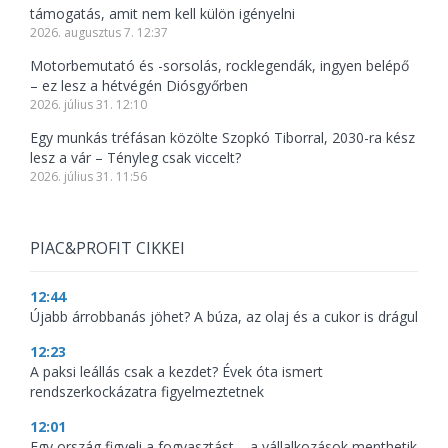
támogatás, amit nem kell külön igényelni
2026. augusztus 7. 12:37
Motorbemutató és -sorsolás, rocklegendák, ingyen belépő
– ez lesz a hétvégén Diósgyőrben
2026. július 31. 12:10
Egy munkás tréfásan közölte Szopkó Tiborral, 2030-ra kész
lesz a vár – Tényleg csak viccelt?
2026. július 31. 11:56
PIAC&PROFIT CIKKEI
12:44
Újabb árrobbanás jöhet? A búza, az olaj és a cukor is drágul
12:23
A paksi leállás csak a kezdet? Évek óta ismert
rendszerkockázatra figyelmeztetnek
12:01
Egy ország figyeli a fogyasztást – a vállalkozások menthetik