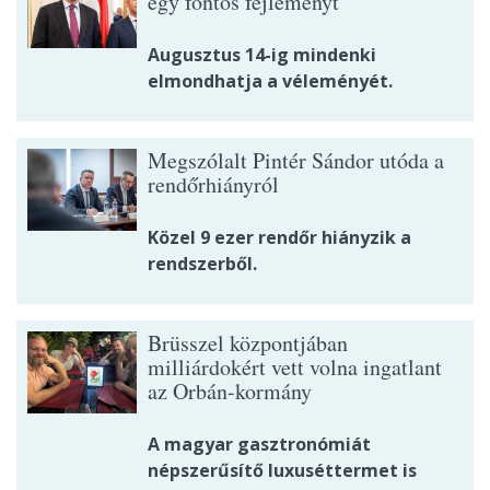
egy fontos fejleményt
Augusztus 14-ig mindenki
elmondhatja a véleményét.
Megszólalt Pintér Sándor utóda a
rendőrhiányról
Közel 9 ezer rendőr hiányzik a
rendszerből.
Brüsszel központjában
milliárdokért vett volna ingatlant
az Orbán-kormány
A magyar gasztronómiát
népszerűsítő luxuséttermet is