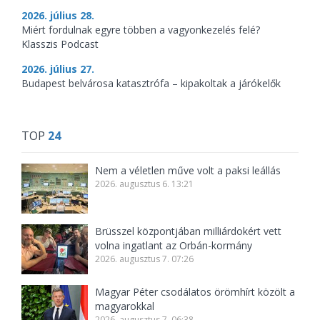
2026. július 28.
Miért fordulnak egyre többen a vagyonkezelés felé?
Klasszis Podcast
2026. július 27.
Budapest belvárosa katasztrófa – kipakoltak a járókelők
TOP
24
Nem a véletlen műve volt a paksi leállás
2026. augusztus 6. 13:21
Brüsszel központjában milliárdokért vett
volna ingatlant az Orbán-kormány
2026. augusztus 7. 07:26
Magyar Péter csodálatos örömhírt közölt a
magyarokkal
2026. augusztus 7. 06:38