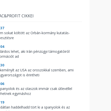
AC&PROFIT CIKKEI
:37
m sokat költött az Orbán-kormány kutatás-
lesztésre
:04
llárdos lehet, aki Irán pénzügyi támogatóiról
formációt ad
:30
keményít az USA az oroszokkal szemben, ami
gyarországot is érintheti
:06
spanyolok és az olaszok immár csak útlevéllel
hetnek egymáshoz
:19
ldátlan haddelhadd tört ki a spanyolok és az