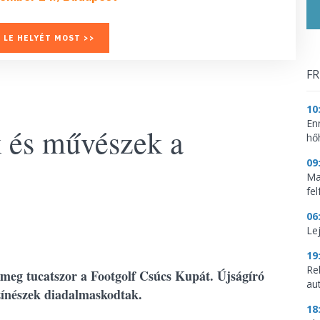
 LE HELYÉT MOST >>
FR
10
En
k és művészek a
hő
09
Mag
fe
06
Le
19
Re
 meg tucatszor a Footgolf Csúcs Kupát. Újságíró
aut
színészek diadalmaskodtak.
18