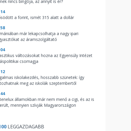
nek nincs bingója, az annyit is ér?
:14
södött a forint, ismét 315 alatt a dollár
:58
mániában már lekapcsolhatja a nagy ipari
gyasztókat az áramszolgáltató
:04
asztikus változásokat hozna az Egyensúly Intézet
káspolitikai csomagja
:12
galmas iskolakezdés, hosszabb szünetek: így
ltozhatnak meg az iskolák szeptembertől
:44
Benelux államokban már nem menő a cigi, és az is
derült, mennyien szívják Magyarországon
100
LEGGAZDAGABB