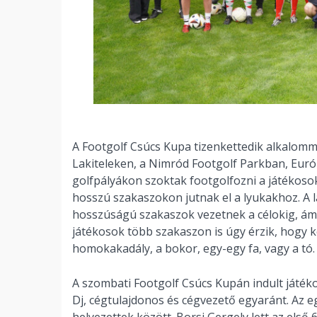
A Footgolf Csúcs Kupa tizenkettedik alkalom
Lakiteleken, a Nimród Footgolf Parkban, Európ
golfpályákon szoktak footgolfozni a játékoso
hosszú szakaszokon jutnak el a lyukakhoz. A l
hosszúságú szakaszok vezetnek a célokig, ám a
játékosok több szakaszon is úgy érzik, hogy k
homokakadály, a bokor, egy-egy fa, vagy a tó.
A szombati Footgolf Csúcs Kupán indult játékos
Dj, cégtulajdonos és cégvezető egyaránt. Az 
helyezettek között. Borsi Gergely lett az első 