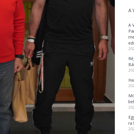
A 
A 
Pa
meg
ed
202
Ré
Bál
202
Ha
202
Mo
be
202
Eg
ra 
202