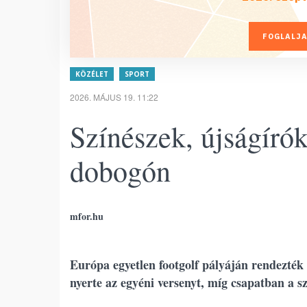
FOGLALJA
KÖZÉLET
SPORT
2026. MÁJUS 19. 11:22
Színészek, újságíró
dobogón
mfor.hu
Európa egyetlen footgolf pályáján rendezték
nyerte az egyéni versenyt, míg csapatban a 