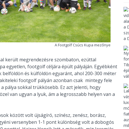
A Footgolf Csúcs Kupa mezőnye
mal került megrendezésre szombaton, ezúttal
a egyetlen, footgolf céljára épült pályáján. Egyébként
k belföldön és külföldön egyaránt, ahol 200-300 méter
akiteleki footgolf pályán azonban csak mintegy fele
 pálya sokkal trükkösebb. Ez azt jelenti, hogy
özel van ugyan a lyuk, ám a legrosszabb helyen van a
ok között volt újságíró, színész, zenész, borász,
egyéni versenyben 1-1 pont különbség volt a dobogós
60 ponttal, Hajzer Henrik lett a második, míg Jeremiás