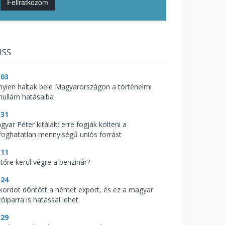
Feliratkozom
ISS
:03
nyien haltak bele Magyarországon a történelmi
hullám hatásaiba
:31
yar Péter kitálalt: erre fogják költeni a
lfoghatatlan mennyiségű uniós forrást
:11
jtőre kerül végre a benzinár?
:24
kordot döntött a német export, és ez a magyar
óiparra is hatással lehet
:29