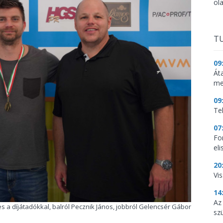
ol
TU
09
Át
me
09
Te
07
Fo
el
20
Vi
14
Az
s a díjátadókkal, balról Pecznik János, jobbról Gelencsér Gábor
sz