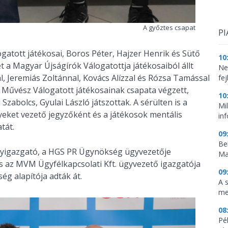
A győztes csapat
PI
atott játékosai, Boros Péter, Hajzer Henrik és Sütő
10
et a Magyar Újságírók Válogatottja játékosaiból állt
Ne
al, Jeremiás Zoltánnal, Kovács Alízzal és Rózsa Tamással
fej
 Művész Válogatott játékosainak csapata végzett,
10
abolcs, Gyulai László játszottak. A sérülten is a
Mi
nyeket vezető jegyzőként és a játékosok mentális
in
tát.
09
Be
nyigazgató, a HGS PR Ügynökség ügyvezetője
Ma
os az MVM Ügyfélkapcsolati Kft. ügyvezető igazgatója
09
g alapítója adták át.
A 
me
08
Pé