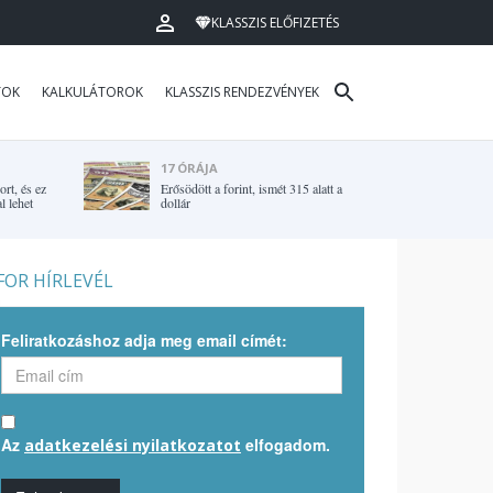
KLASSZIS ELŐFIZETÉS
TOK
KALKULÁTOROK
KLASSZIS RENDEZVÉNYEK
17 ÓRÁJA
rt, és ez
Erősödött a forint, ismét 315 alatt a
l lehet
dollár
OR HÍRLEVÉL
Feliratkozáshoz adja meg email címét:
Az
elfogadom.
adatkezelési nyilatkozatot