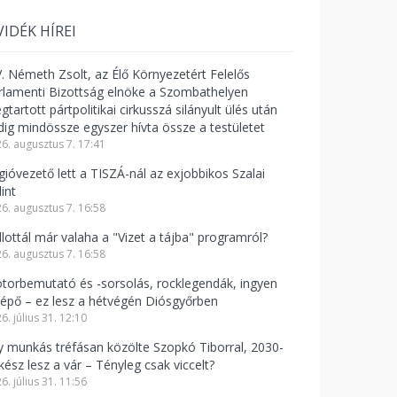
VIDÉK HÍREI
V. Németh Zsolt, az Élő Környezetért Felelős
rlamenti Bizottság elnöke a Szombathelyen
tartott pártpolitikai cirkusszá silányult ülés után
dig mindössze egyszer hívta össze a testületet
6. augusztus 7. 17:41
gióvezető lett a TISZÁ-nál az exjobbikos Szalai
int
6. augusztus 7. 16:58
llottál már valaha a "Vizet a tájba" programról?
6. augusztus 7. 16:58
torbemutató és -sorsolás, rocklegendák, ingyen
lépő – ez lesz a hétvégén Diósgyőrben
6. július 31. 12:10
y munkás tréfásan közölte Szopkó Tiborral, 2030-
kész lesz a vár – Tényleg csak viccelt?
6. július 31. 11:56