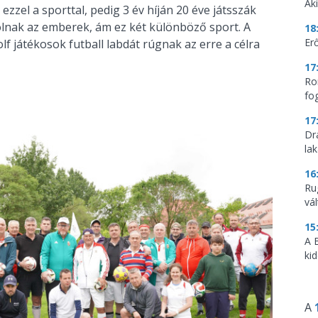
Aki
zzel a sporttal, pedig 3 év híján 20 éve játsszák
lnak az emberek, ám ez két különböző sport. A
18
Erő
lf játékosok futball labdát rúgnak az erre a célra
17
Ro
fo
17
Dr
la
16
Ru
vá
15
A 
ki
A