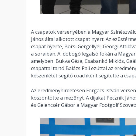
A csapatok versenyében a Magyar Színészválog
János által alkotott csapat nyert. Az ezüstérm
csapat nyerte, Borsi Gergellyel, Georgi Attiláv
a soraiban. A dobogó legalsó fokán a Magyar
amelyben Bukva Géza, Csabankó Miklós, Gaál Sz
csapattal tartó Balázs Pali ezúttal az eredmé
készenlétét segítő coachként segítette a csapa
Az eredményhirdetésen Forgács István verse
köszöntötte a mezőnyt. A díjakat Pecznik Ján
és Gelencsér Gábor a Magyar Footgolf Szövetsé