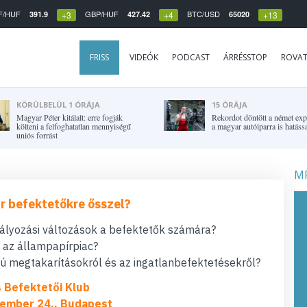
F/HUF
GBP/HUF
BTC/USD
391.9
427.42
65020
+3
+4
+13
FRISS
VIDEÓK
PODCAST
ÁRRÉSSTOP
ROVA
KÖRÜLBELÜL 1 ÓRÁJA
15 ÓRÁJA
Magyar Péter kitálalt: erre fogják
Rekordot döntött a német expo
költeni a felfoghatatlan mennyiségű
a magyar autóiparra is hatássa
uniós forrást
MF
r befektetőkre ősszel?
bályozási változások a befektetők számára?
t az állampapírpiac?
 megtakarításokról és az ingatlanbefektetésekről?
s Befektetői Klub
ember 24., Budapest