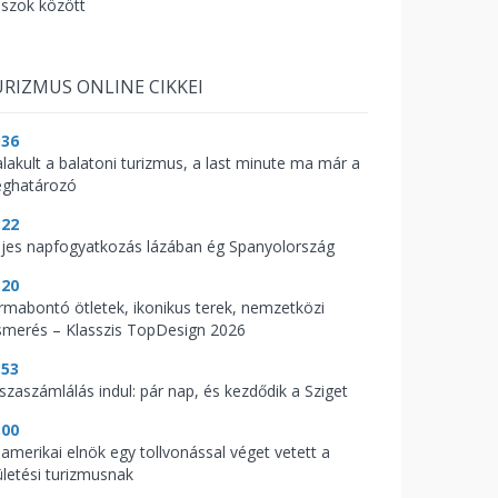
aszok között
RIZMUS ONLINE CIKKEI
:36
alakult a balatoni turizmus, a last minute ma már a
ghatározó
:22
ljes napfogyatkozás lázában ég Spanyolország
:20
rmabontó ötletek, ikonikus terek, nemzetközi
ismerés – Klasszis TopDesign 2026
:53
sszaszámlálás indul: pár nap, és kezdődik a Sziget
:00
 amerikai elnök egy tollvonással véget vetett a
ületési turizmusnak