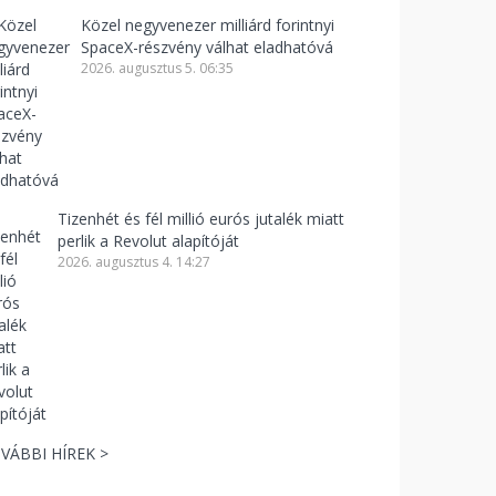
Közel negyvenezer milliárd forintnyi
SpaceX-részvény válhat eladhatóvá
2026. augusztus 5. 06:35
Tizenhét és fél millió eurós jutalék miatt
perlik a Revolut alapítóját
2026. augusztus 4. 14:27
VÁBBI HÍREK >