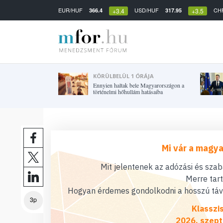
EUR/HUF
USD/HUF
CH
366.4
317.95
+3.4
+3.5
KÖRÜLBELÜL 1 ÓRÁJA
Ennyien haltak bele Magyarországon a
történelmi hőhullám hatásaiba
Mi vár a magya
Mit jelentenek az adózási és sza
Merre tar
Hogyan érdemes gondolkodni a hosszú távú
3p
Klasszi
2026. szept