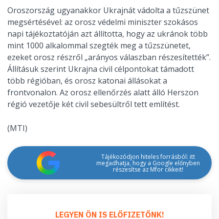
Oroszország ugyanakkor Ukrajnát vádolta a tűzszünet
megsértésével: az orosz védelmi miniszter szokásos
napi tájékoztatóján azt állította, hogy az ukránok több
mint 1000 alkalommal szegték meg a tűzszünetet,
ezeket orosz részről „arányos válaszban részesítették”.
Állításuk szerint Ukrajna civil célpontokat támadott
több régióban, és orosz katonai állásokat a
frontvonalon. Az orosz ellenőrzés alatt álló Herszon
régió vezetője két civil sebesültről tett említést.
(MTI)
Tájékozódjon hiteles forrásból: itt
megadhatja, hogy a Google előnyben
részesítse az Mfor cikkeit!
LEGYEN ÖN IS ELŐFIZETŐNK!