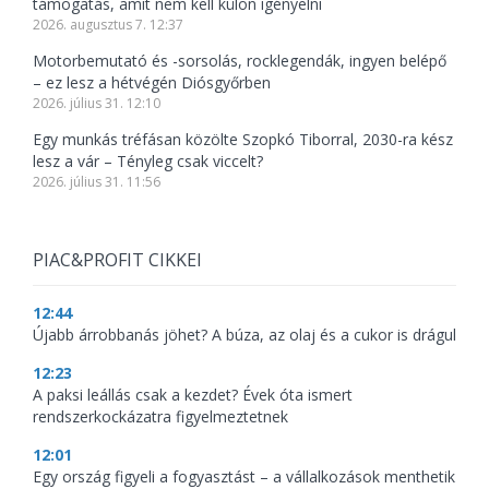
támogatás, amit nem kell külön igényelni
2026. augusztus 7. 12:37
Motorbemutató és -sorsolás, rocklegendák, ingyen belépő
– ez lesz a hétvégén Diósgyőrben
2026. július 31. 12:10
Egy munkás tréfásan közölte Szopkó Tiborral, 2030-ra kész
lesz a vár – Tényleg csak viccelt?
2026. július 31. 11:56
PIAC&PROFIT CIKKEI
12:44
Újabb árrobbanás jöhet? A búza, az olaj és a cukor is drágul
12:23
A paksi leállás csak a kezdet? Évek óta ismert
rendszerkockázatra figyelmeztetnek
12:01
Egy ország figyeli a fogyasztást – a vállalkozások menthetik