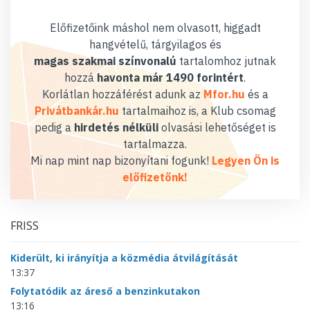
Előfizetőink máshol nem olvasott, higgadt
hangvételű, tárgyilagos és
magas szakmai színvonalú
tartalomhoz jutnak
hozzá
havonta már 1490 forintért
.
Korlátlan hozzáférést adunk az
Mfor.hu
és a
Privátbankár.hu
tartalmaihoz is, a Klub csomag
pedig a
hirdetés nélküli
olvasási lehetőséget is
tartalmazza.
Mi nap mint nap bizonyítani fogunk!
Legyen Ön is
előfizetőnk!
FRISS
Kiderült, ki irányítja a közmédia átvilágítását
13:37
Folytatódik az áreső a benzinkutakon
13:16