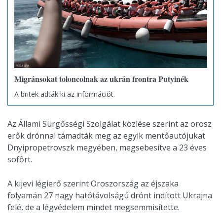
Migránsokat toloncolnak az ukrán frontra Putyinék
A britek adták ki az információt.
Az Állami Sürgősségi Szolgálat közlése szerint az orosz
erők drónnal támadták meg az egyik mentőautójukat
Dnyipropetrovszk megyében, megsebesítve a 23 éves
sofőrt.
A kijevi légierő szerint Oroszország az éjszaka
folyamán 27 nagy hatótávolságú drónt indított Ukrajna
felé, de a légvédelem mindet megsemmisítette.