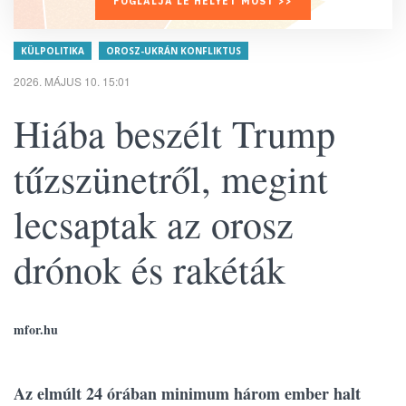
FOGLALJA LE HELYÉT MOST >>
KÜLPOLITIKA
OROSZ-UKRÁN KONFLIKTUS
2026. MÁJUS 10. 15:01
Hiába beszélt Trump
tűzszünetről, megint
lecsaptak az orosz
drónok és rakéták
mfor.hu
Az elmúlt 24 órában minimum három ember halt