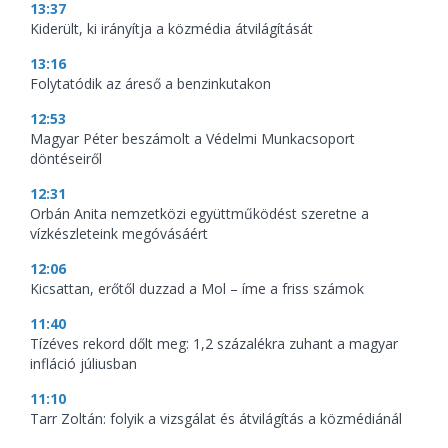
13:37
Kiderült, ki irányítja a közmédia átvilágítását
13:16
Folytatódik az áreső a benzinkutakon
12:53
Magyar Péter beszámolt a Védelmi Munkacsoport
döntéseiről
12:31
Orbán Anita nemzetközi együttműködést szeretne a
vízkészleteink megóvásáért
12:06
Kicsattan, erőtől duzzad a Mol – íme a friss számok
11:40
Tízéves rekord dőlt meg: 1,2 százalékra zuhant a magyar
infláció júliusban
11:10
Tarr Zoltán: folyik a vizsgálat és átvilágítás a közmédiánál