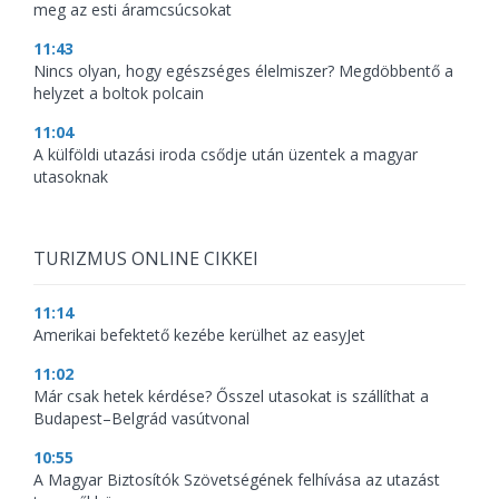
meg az esti áramcsúcsokat
11:43
Nincs olyan, hogy egészséges élelmiszer? Megdöbbentő a
helyzet a boltok polcain
11:04
A külföldi utazási iroda csődje után üzentek a magyar
utasoknak
TURIZMUS ONLINE CIKKEI
11:14
Amerikai befektető kezébe kerülhet az easyJet
11:02
Már csak hetek kérdése? Ősszel utasokat is szállíthat a
Budapest–Belgrád vasútvonal
10:55
A Magyar Biztosítók Szövetségének felhívása az utazást