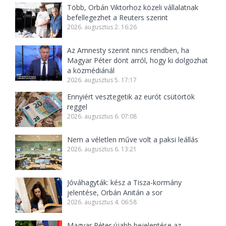
Több, Orbán Viktorhoz közeli vállalatnak
befellegezhet a Reuters szerint
2026. augusztus 2. 16:26
Az Amnesty szerint nincs rendben, ha
Magyar Péter dönt arról, hogy ki dolgozhat
a közmédiánál
2026. augusztus 5. 17:17
Ennyiért vesztegetik az eurót csütörtök
reggel
2026. augusztus 6. 07:08
Nem a véletlen műve volt a paksi leállás
2026. augusztus 6. 13:21
Jóváhagyták: kész a Tisza-kormány
jelentése, Orbán Anitán a sor
2026. augusztus 4. 06:58
Magyar Péter újabb bejelentése az