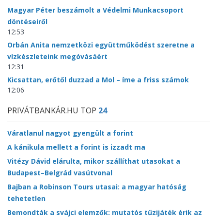
Magyar Péter beszámolt a Védelmi Munkacsoport
döntéseiről
12:53
Orbán Anita nemzetközi együttműködést szeretne a
vízkészleteink megóvásáért
12:31
Kicsattan, erőtől duzzad a Mol – íme a friss számok
12:06
PRIVÁTBANKÁR.HU TOP
24
Váratlanul nagyot gyengült a forint
A kánikula mellett a forint is izzadt ma
Vitézy Dávid elárulta, mikor szállíthat utasokat a
Budapest–Belgrád vasútvonal
Bajban a Robinson Tours utasai: a magyar hatóság
tehetetlen
Bemondták a svájci elemzők: mutatós tűzijáték érik az