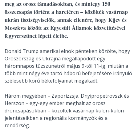
meg az orosz támadásokban, és mintegy 150
összecsapás történt a harctéren – közölték vasárnap
ukrán tisztségviselők, annak ellenére, hogy Kijev és
Moszkva között az Egyesült Államok közvetítésével
fegyverszünet lépett életbe.
Donald Trump amerikai elnök pénteken közölte, hogy
Oroszország és Ukrajna megállapodott egy
háromnapos tűzszünetről május 9-től 11-ig, miután a
több mint négy éve tartó háború befejezésére irányuló
szélesebb körű békefolyamat megakadt.
Három megyében – Zaporizzsja, Dnyipropetrovszk és
Herszon – egy-egy ember meghalt az orosz
dróncsapásokban – közölték vasárnap külön-külön
jelentéseikben a regionális kormányzók és a
rendőrség.