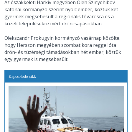
Az északkeleti Harkiv megyében Oleh Szinyehibov
katonai kormányzó szerint nyolc ember, köztük két
gyermek megsebesült a regionális fővárosra és a
közeli településekre mért dróncsapásokban.
Olekszandr Prokugyin kormányzó vasárnap közölte,
hogy Herszon megyében szombat kora reggel óta
drón- és tüzérségi támadásokban hét ember, köztük
egy gyermek is megsebesült.
Kapcsolódó cikk