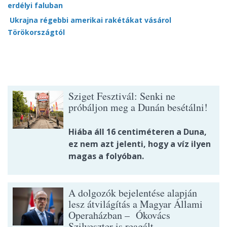
erdélyi faluban
Ukrajna régebbi amerikai rakétákat vásárol
Törökországtól
Sziget Fesztivál: Senki ne
próbáljon meg a Dunán besétálni!
Hiába áll 16 centiméteren a Duna,
ez nem azt jelenti, hogy a víz ilyen
magas a folyóban.
A dolgozók bejelentése alapján
lesz átvilágítás a Magyar Állami
Operaházban – Ókovács
Szilveszter is reagált