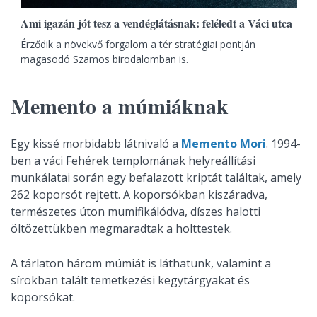
Ami igazán jót tesz a vendéglátásnak: feléledt a Váci utca
Érződik a növekvő forgalom a tér stratégiai pontján
magasodó Szamos birodalomban is.
Memento a múmiáknak
Egy kissé morbidabb látnivaló a
Memento Mori
. 1994-
ben a váci Fehérek templomának helyreállítási
munkálatai során egy befalazott kriptát találtak, amely
262 koporsót rejtett. A koporsókban kiszáradva,
természetes úton mumifikálódva, díszes halotti
öltözettükben megmaradtak a holttestek.
A tárlaton három múmiát is láthatunk, valamint a
sírokban talált temetkezési kegytárgyakat és
koporsókat.