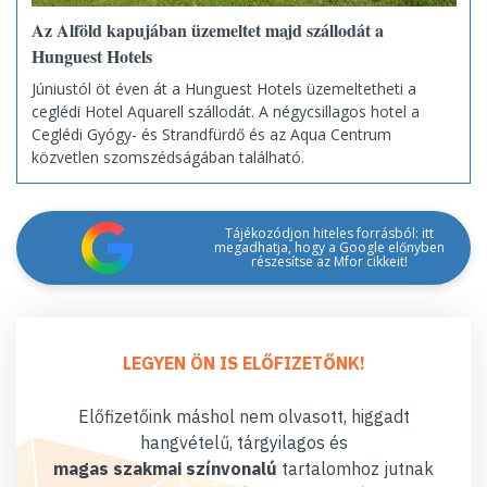
Az Alföld kapujában üzemeltet majd szállodát a
Hunguest Hotels
Júniustól öt éven át a Hunguest Hotels üzemeltetheti a
ceglédi Hotel Aquarell szállodát. A négycsillagos hotel a
Ceglédi Gyógy- és Strandfürdő és az Aqua Centrum
közvetlen szomszédságában található.
Tájékozódjon hiteles forrásból: itt
megadhatja, hogy a Google előnyben
részesítse az Mfor cikkeit!
LEGYEN ÖN IS ELŐFIZETŐNK!
Előfizetőink máshol nem olvasott, higgadt
hangvételű, tárgyilagos és
magas szakmai színvonalú
tartalomhoz jutnak