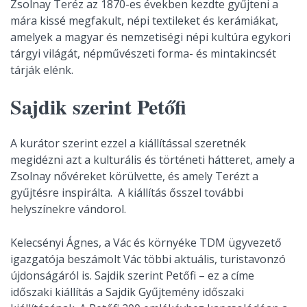
Zsolnay Teréz az 1870-es években kezdte gyűjteni a
mára kissé megfakult, népi textileket és kerámiákat,
amelyek a magyar és nemzetiségi népi kultúra egykori
tárgyi világát, népművészeti forma- és mintakincsét
tárják elénk.
Sajdik szerint Petőfi
A kurátor szerint ezzel a kiállítással szeretnék
megidézni azt a kulturális és történeti hátteret, amely a
Zsolnay nővéreket körülvette, és amely Terézt a
gyűjtésre inspirálta. A kiállítás ősszel további
helyszínekre vándorol.
Kelecsényi Ágnes, a Vác és környéke TDM ügyvezető
igazgatója beszámolt Vác többi aktuális, turistavonzó
újdonságáról is. Sajdik szerint Petőfi – ez a címe
időszaki kiállítás a Sajdik Gyűjtemény időszaki