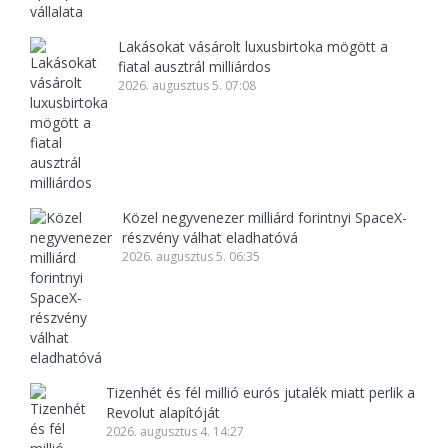
Lakásokat vásárolt luxusbirtoka mögött a
fiatal ausztrál milliárdos
2026. augusztus 5. 07:08
Közel negyvenezer milliárd forintnyi SpaceX-
részvény válhat eladhatóvá
2026. augusztus 5. 06:35
Tizenhét és fél millió eurós jutalék miatt perlik a
Revolut alapítóját
2026. augusztus 4. 14:27