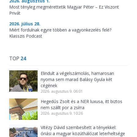
2026. augusztus 1.
Most tényleg megmérettetik Magyar Péter – Ez Viszont
Privát
2026. július 28.
Miért fordulnak egyre többen a vagyonkezelés felé?
Klasszis Podcast
TOP
24
Elindult a végelszámolás, hamarosan
nyoma sem marad Balásy Gyula két
cégének
2026. augusztus 9. 06:01
Hegedűs Zsolt és a NER luxusa, itt biztos
nem szállt por a zsírra
2026. augusztus 9. 10:26
Vitézy Dávid szembesített a tényekkel:
óriási a magyar közúthálózat leterheltsége