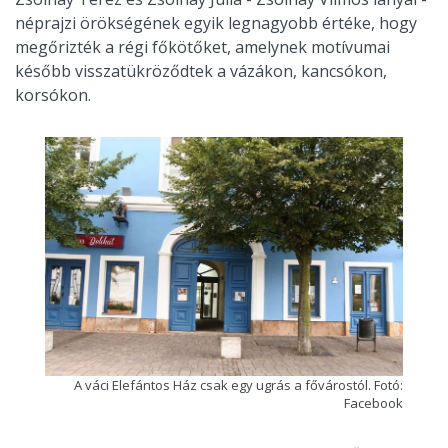
néprajzi örökségének egyik legnagyobb értéke, hogy
megőrizték a régi főkötőket, amelynek motívumai
később visszatükröződtek a vázákon, kancsókon,
korsókon.
A váci Elefántos Ház csak egy ugrás a fővárostól. Fotó:
Facebook