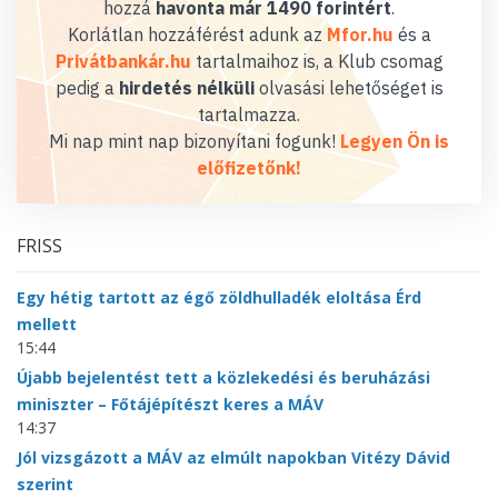
hozzá
havonta már 1490 forintért
.
Korlátlan hozzáférést adunk az
Mfor.hu
és a
Privátbankár.hu
tartalmaihoz is, a Klub csomag
pedig a
hirdetés nélküli
olvasási lehetőséget is
tartalmazza.
Mi nap mint nap bizonyítani fogunk!
Legyen Ön is
előfizetőnk!
FRISS
Egy hétig tartott az égő zöldhulladék eloltása Érd
mellett
15:44
Újabb bejelentést tett a közlekedési és beruházási
miniszter – Főtájépítészt keres a MÁV
14:37
Jól vizsgázott a MÁV az elmúlt napokban Vitézy Dávid
szerint