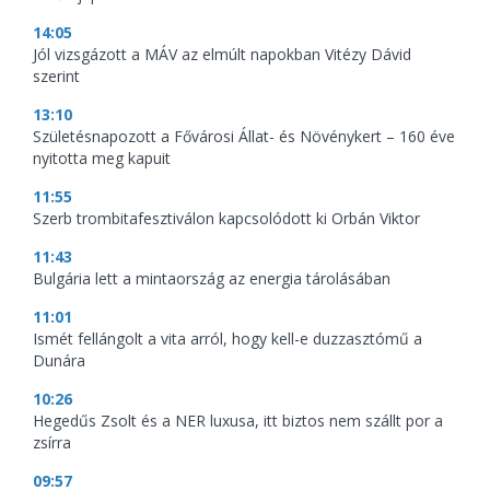
14:05
Jól vizsgázott a MÁV az elmúlt napokban Vitézy Dávid
szerint
13:10
Születésnapozott a Fővárosi Állat- és Növénykert – 160 éve
nyitotta meg kapuit
11:55
Szerb trombitafesztiválon kapcsolódott ki Orbán Viktor
11:43
Bulgária lett a mintaország az energia tárolásában
11:01
Ismét fellángolt a vita arról, hogy kell-e duzzasztómű a
Dunára
10:26
Hegedűs Zsolt és a NER luxusa, itt biztos nem szállt por a
zsírra
09:57