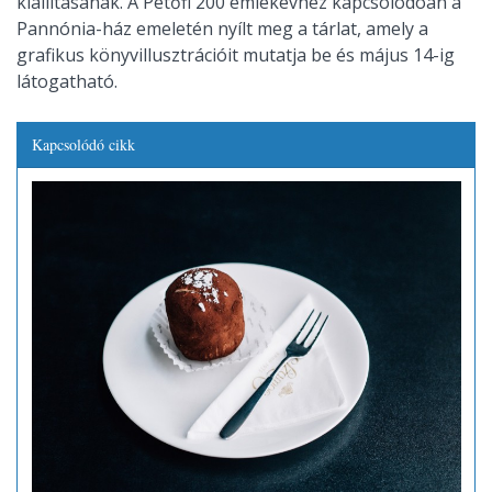
kiállításának. A Petőfi 200 emlékévhez kapcsolódóan a
Pannónia-ház emeletén nyílt meg a tárlat, amely a
grafikus könyvillusztrációit mutatja be és május 14-ig
látogatható.
Kapcsolódó cikk