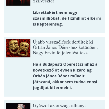
Szilveszter
Librettókért nemhogy
százmilliókat, de tízmilliót elkérni
is képtelenség.
Újabb visszaélések derültek ki
Orbán János Déneshez kötődően,
Nagy Ervin feljelentést tesz
Ha a Budapesti Operettszínház a
következő öt évben kizárólag
Orbán János Dénes műveit
játszaná, akkor sem tudna ennyi
jogdíjat kitermelni.
Gyászol az ország: elhunyt