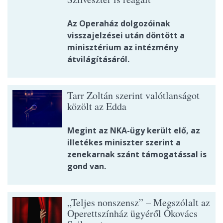
Az Operaház dolgozóinak
visszajelzései után döntött a
minisztérium az intézmény
átvilágításáról.
Tarr Zoltán szerint valótlanságot
közölt az Edda
Megint az NKA-ügy került elő, az
illetékes miniszter szerint a
zenekarnak szánt támogatással is
gond van.
„Teljes nonszensz” – Megszólalt az
Operettszínház ügyéről Ókovács