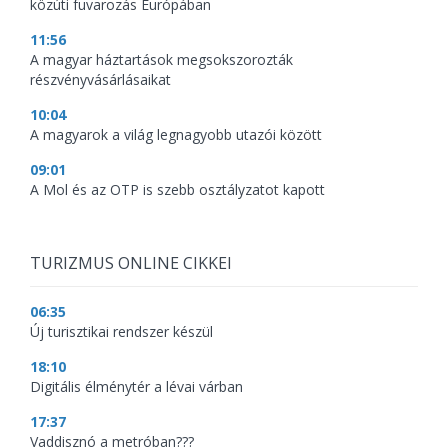
közúti fuvarozás Európában
11:56
A magyar háztartások megsokszorozták
részvényvásárlásaikat
10:04
A magyarok a világ legnagyobb utazói között
09:01
A Mol és az OTP is szebb osztályzatot kapott
TURIZMUS ONLINE CIKKEI
06:35
Új turisztikai rendszer készül
18:10
Digitális élménytér a lévai várban
17:37
Vaddisznó a metróban???