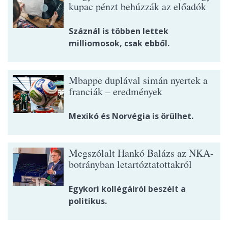
kupac pénzt behúzzák az előadók
Száznál is többen lettek
milliomosok, csak ebből.
Mbappe duplával simán nyertek a
franciák – eredmények
Mexikó és Norvégia is örülhet.
Megszólalt Hankó Balázs az NKA-
botrányban letartóztatottakról
Egykori kollégáiról beszélt a
politikus.