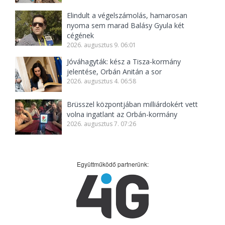
Elindult a végelszámolás, hamarosan
nyoma sem marad Balásy Gyula két
cégének
2026. augusztus 9. 06:01
Jóváhagyták: kész a Tisza-kormány
jelentése, Orbán Anitán a sor
2026. augusztus 4. 06:58
Brüsszel központjában milliárdokért vett
volna ingatlant az Orbán-kormány
2026. augusztus 7. 07:26
Együttműködő partnerünk: