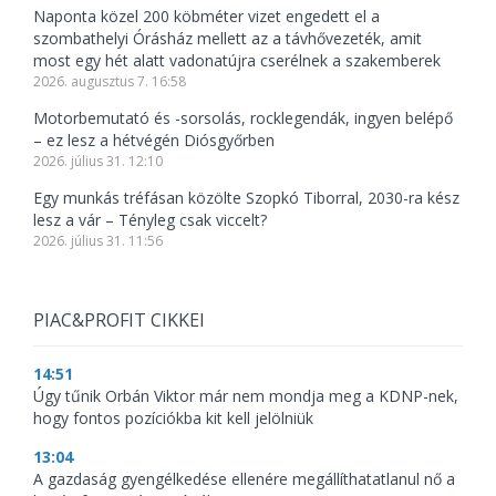
Naponta közel 200 köbméter vizet engedett el a
szombathelyi Órásház mellett az a távhővezeték, amit
most egy hét alatt vadonatújra cserélnek a szakemberek
2026. augusztus 7. 16:58
Motorbemutató és -sorsolás, rocklegendák, ingyen belépő
– ez lesz a hétvégén Diósgyőrben
2026. július 31. 12:10
Egy munkás tréfásan közölte Szopkó Tiborral, 2030-ra kész
lesz a vár – Tényleg csak viccelt?
2026. július 31. 11:56
PIAC&PROFIT CIKKEI
14:51
Úgy tűnik Orbán Viktor már nem mondja meg a KDNP-nek,
hogy fontos pozíciókba kit kell jelölniük
13:04
A gazdaság gyengélkedése ellenére megállíthatatlanul nő a