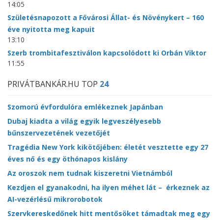
14:05
Születésnapozott a Fővárosi Állat- és Növénykert – 160
éve nyitotta meg kapuit
13:10
Szerb trombitafesztiválon kapcsolódott ki Orbán Viktor
11:55
PRIVÁTBANKÁR.HU TOP
24
Szomorú évfordulóra emlékeznek Japánban
Dubaj kiadta a világ egyik legveszélyesebb
bűnszervezetének vezetőjét
Tragédia New York kikötőjében: életét vesztette egy 27
éves nő és egy öthónapos kislány
Az oroszok nem tudnak kiszeretni Vietnámból
Kezdjen el gyanakodni, ha ilyen méhet lát – érkeznek az
AI-vezérlésű mikrorobotok
Szervkereskedőnek hitt mentősöket támadtak meg egy