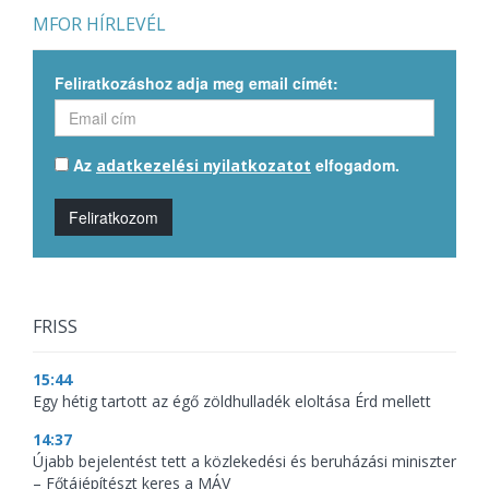
MFOR HÍRLEVÉL
Feliratkozáshoz adja meg email címét:
Az
elfogadom.
adatkezelési nyilatkozatot
Feliratkozom
FRISS
15:44
Egy hétig tartott az égő zöldhulladék eloltása Érd mellett
14:37
Újabb bejelentést tett a közlekedési és beruházási miniszter
– Főtájépítészt keres a MÁV