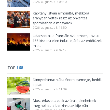
2026. augusztus 9. 08:10
Kapitány István elmondta, mekkora
arányban vettek részt az önkéntes
spórolásban a magyarok
2026. augusztus 8. 16:50
Odacsaptak a franciák: 420 ember, köztük
166 kiskorú ellen indult eljárás az erdőtüzek
miatt
2026. augusztus 9. 09:17
TOP
168
Dinnyedráma: hiába finom csemege, bedőlt
a piac
2026. augusztus 8. 11:39
Most érkezett: ezek az árak jelenhetnek
meg holnap a benzinkutak kijelzőin