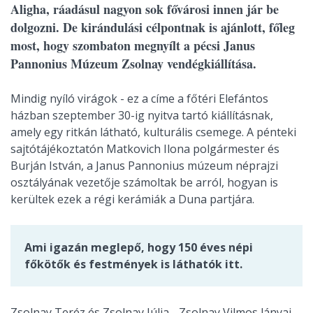
Aligha, ráadásul nagyon sok fővárosi innen jár be
dolgozni. De kirándulási célpontnak is ajánlott, főleg
most, hogy szombaton megnyílt a pécsi Janus
Pannonius Múzeum Zsolnay vendégkiállítása.
Mindig nyíló virágok - ez a címe a főtéri Elefántos
házban szeptember 30-ig nyitva tartó kiállításnak,
amely egy ritkán látható, kulturális csemege. A pénteki
sajtótájékoztatón Matkovich Ilona polgármester és
Burján István, a Janus Pannonius múzeum néprajzi
osztályának vezetője számoltak be arról, hogyan is
kerültek ezek a régi kerámiák a Duna partjára.
Ami igazán meglepő, hogy 150 éves népi
főkötők és festmények is láthatók itt.
Zsolnay Teréz és Zsolnay Júlia - Zsolnay Vilmos lányai -