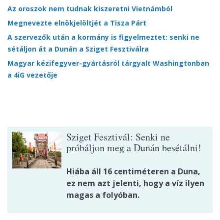
Az oroszok nem tudnak kiszeretni Vietnámból
Megnevezte elnökjelöltjét a Tisza Párt
A szervezők után a kormány is figyelmeztet: senki ne
sétáljon át a Dunán a Sziget Fesztiválra
Magyar kézifegyver-gyártásról tárgyalt Washingtonban
a 4iG vezetője
Sziget Fesztivál: Senki ne
próbáljon meg a Dunán besétálni!
Hiába áll 16 centiméteren a Duna,
ez nem azt jelenti, hogy a víz ilyen
magas a folyóban.