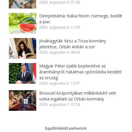
2026. augusztus 6. 07:08
Dinnyedráma: hiába finom csemege, bedőlt
a piac
2026. augusztus 8. 11:39
Jóváhagyták: kész a Tisza-kormány
jelentése, Orbán Anitán a sor
2026. augusztus 4. 06:58
Magyar Péter újabb bejelentése az
áramhiányról: hatalmas spórolásba kezdett
az ország
2026. augusztus 2. 12:37
Brüsszel központjában milliárdokért vett
volna ingatlant az Orbán-kormány
2026. augusztus 7. 07:26
Együttműködő partnerünk: