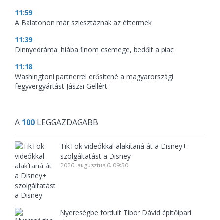
11:59
A Balatonon már sziesztáznak az éttermek
11:39
Dinnyedráma: hiába finom csemege, bedőlt a piac
11:18
Washingtoni partnerrel erősítené a magyarországi
fegyvergyártást Jászai Gellért
A
100
LEGGAZDAGABB
TikTok-videókkal alakítaná át a Disney+
szolgáltatást a Disney
2026. augusztus 6. 09:30
Nyereségbe fordult Tibor Dávid építőipari