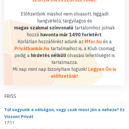
Előfizetőink máshol nem olvasott, higgadt
hangvételű, tárgyilagos és
magas szakmai színvonalú
tartalomhoz jutnak
hozzá
havonta már 1490 forintért
.
Korlátlan hozzáférést adunk az
Mfor.hu
és a
Privátbankár.hu
tartalmaihoz is, a Klub csomag
pedig a
hirdetés nélküli
olvasási lehetőséget is
tartalmazza.
Mi nap mint nap bizonyítani fogunk!
Legyen Ön is
előfizetőnk!
FRISS
Túl vagyunk a válságon, vagy csak most jön a neheze? Ez
Viszont Privát
17:11