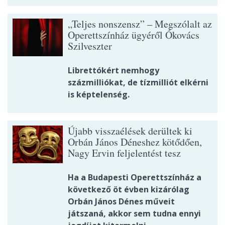
„Teljes nonszensz” – Megszólalt az
Operettszínház ügyéről Ókovács
Szilveszter
Librettókért nemhogy
százmilliókat, de tízmilliót elkérni
is képtelenség.
Újabb visszaélések derültek ki
Orbán János Déneshez kötődően,
Nagy Ervin feljelentést tesz
Ha a Budapesti Operettszínház a
következő öt évben kizárólag
Orbán János Dénes műveit
játszaná, akkor sem tudna ennyi