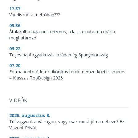
17:37
Vaddisznó a metróban???
09:36
Átalakult a balatoni turizmus, a last minute ma már a
meghatározó
09:22
Teljes napfogyatkozás lázában ég Spanyolország
07:20
Formabontó ötletek, ikonikus terek, nemzetközi elismerés
– Klasszis TopDesign 2026
VIDEÓK
2026. augusztus 8.
Túl vagyunk a válságon, vagy csak most jön a neheze? Ez
Viszont Privát