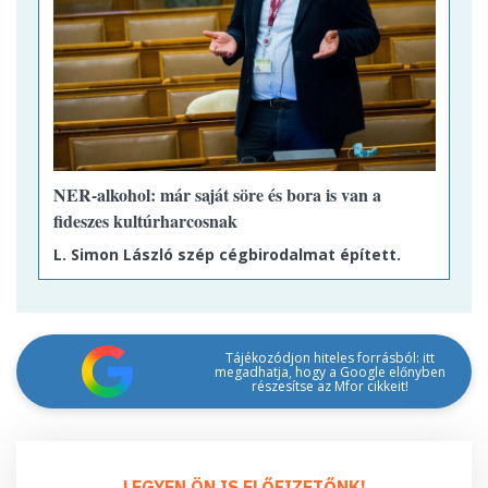
NER-alkohol: már saját söre és bora is van a
fideszes kultúrharcosnak
L. Simon László szép cégbirodalmat épített.
Tájékozódjon hiteles forrásból: itt
megadhatja, hogy a Google előnyben
részesítse az Mfor cikkeit!
LEGYEN ÖN IS ELŐFIZETŐNK!