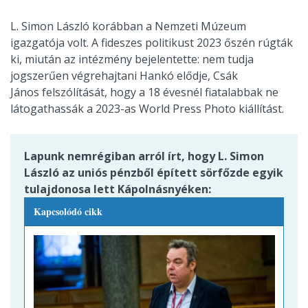
L. Simon László korábban a Nemzeti Múzeum
igazgatója volt. A fideszes politikust 2023 őszén rúgták
ki, miután az intézmény bejelentette: nem tudja
jogszerűen végrehajtani Hankó elődje, Csák
János felszólítását, hogy a 18 évesnél fiatalabbak ne
látogathassák a 2023-as World Press Photo kiállítást.
Lapunk nemrégiban arról írt, hogy L. Simon
László az uniós pénzből épített sörfőzde egyik
tulajdonosa lett Kápolnásnyéken:
Kapcsolódó cikk