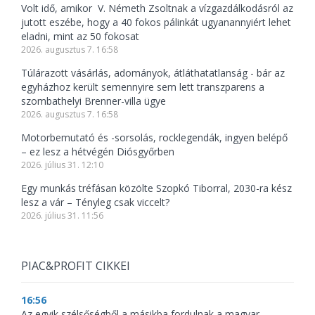
Volt idő, amikor V. Németh Zsoltnak a vízgazdálkodásról az
jutott eszébe, hogy a 40 fokos pálinkát ugyanannyiért lehet
eladni, mint az 50 fokosat
2026. augusztus 7. 16:58
Túlárazott vásárlás, adományok, átláthatatlanság - bár az
egyházhoz került semennyire sem lett transzparens a
szombathelyi Brenner-villa ügye
2026. augusztus 7. 16:58
Motorbemutató és -sorsolás, rocklegendák, ingyen belépő
– ez lesz a hétvégén Diósgyőrben
2026. július 31. 12:10
Egy munkás tréfásan közölte Szopkó Tiborral, 2030-ra kész
lesz a vár – Tényleg csak viccelt?
2026. július 31. 11:56
PIAC&PROFIT CIKKEI
16:56
Az egyik szélsőségből a másikba fordulnak a magyar