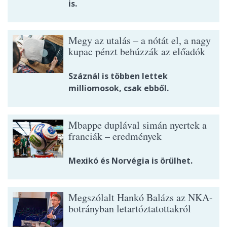
is.
Megy az utalás – a nótát el, a nagy
kupac pénzt behúzzák az előadók
Száznál is többen lettek
milliomosok, csak ebből.
Mbappe duplával simán nyertek a
franciák – eredmények
Mexikó és Norvégia is örülhet.
Megszólalt Hankó Balázs az NKA-
botrányban letartóztatottakról