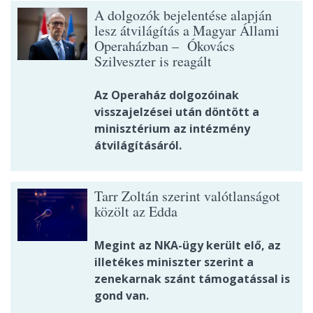
A dolgozók bejelentése alapján
lesz átvilágítás a Magyar Állami
Operaházban – Ókovács
Szilveszter is reagált
Az Operaház dolgozóinak
visszajelzései után döntött a
minisztérium az intézmény
átvilágításáról.
Tarr Zoltán szerint valótlanságot
közölt az Edda
Megint az NKA-ügy került elő, az
illetékes miniszter szerint a
zenekarnak szánt támogatással is
gond van.