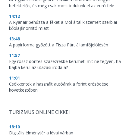
befektetők, és még csak most indulunk el az euró felé
14:12
A Ryanair behúzza a féket a Mol által kiszemelt szerbiai
kőolajfinomító miatt
13:48
A papírforma győzött a Tisza Párt államfőjelölésén
11:57
Egy rossz döntés százezrekbe kerülhet: mit ne tegyen, ha
bajba kerül az utazási irodája?
11:01
Csökkentek a használt autóárak a forint erősödése
következtében
TURIZMUS ONLINE CIKKEI
18:10
Digitális élménytér a lévai várban