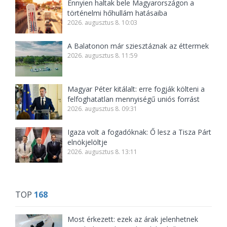
Ennyien haltak bele Magyarországon a
történelmi hőhullám hatásaiba
2026. augusztus 8. 10:03
A Balatonon már sziesztáznak az éttermek
2026. augusztus 8. 11:59
Magyar Péter kitálalt: erre fogják költeni a
felfoghatatlan mennyiségű uniós forrást
2026. augusztus 8. 09:31
Igaza volt a fogadóknak: Ő lesz a Tisza Párt
elnökjelöltje
2026. augusztus 8. 13:11
TOP
168
Most érkezett: ezek az árak jelenhetnek