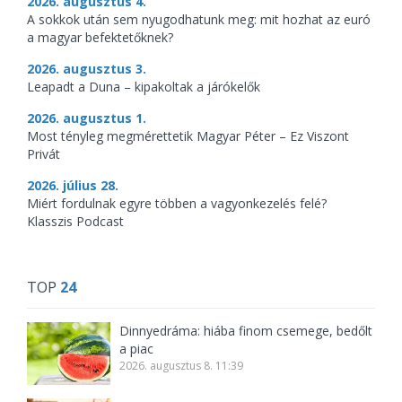
2026. augusztus 4.
A sokkok után sem nyugodhatunk meg: mit hozhat az euró
a magyar befektetőknek?
2026. augusztus 3.
Leapadt a Duna – kipakoltak a járókelők
2026. augusztus 1.
Most tényleg megmérettetik Magyar Péter – Ez Viszont
Privát
2026. július 28.
Miért fordulnak egyre többen a vagyonkezelés felé?
Klasszis Podcast
TOP
24
Dinnyedráma: hiába finom csemege, bedőlt
a piac
2026. augusztus 8. 11:39