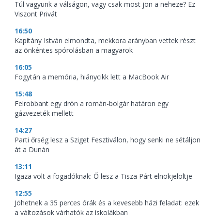
Túl vagyunk a válságon, vagy csak most jön a neheze? Ez
Viszont Privát
16:50
Kapitány István elmondta, mekkora arányban vettek részt
az önkéntes spórolásban a magyarok
16:05
Fogytán a memória, hiánycikk lett a MacBook Air
15:48
Felrobbant egy drón a román-bolgár határon egy
gázvezeték mellett
14:27
Parti őrség lesz a Sziget Fesztiválon, hogy senki ne sétáljon
át a Dunán
13:11
Igaza volt a fogadóknak: Ő lesz a Tisza Párt elnökjelöltje
12:55
Jöhetnek a 35 perces órák és a kevesebb házi feladat: ezek
a változások várhatók az iskolákban