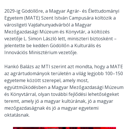
2029-ig Gödöllőre, a Magyar Agrár- és Élettudományi
Egyetem (MATE) Szent István Campusára költözik a
városligeti Vajdahunyadvárból a Magyar
Mezőgazdasági Múzeum és Könyvtár, a költözés
vezetője L. Simon László lett, miniszteri biztosként –
jelentette be kedden Gödöllőn a Kulturális és
Innovációs Minisztérium vezetője.
Hankó Balázs az MTI szerint azt mondta, hogy a MATE
az agrártudományok területén a világ legjobb 100–150
egyeteme között szerepel, amely most,
együttműködésben a Magyar Mezőgazdasági Múzeum
és Könyvtárral, olyan további fejlődési lehetőségeket
teremt, amely jó a magyar kultúrának, jó a magyar
mezőgazdaságnak és jó a magyar egyetemi
oktatásnak.