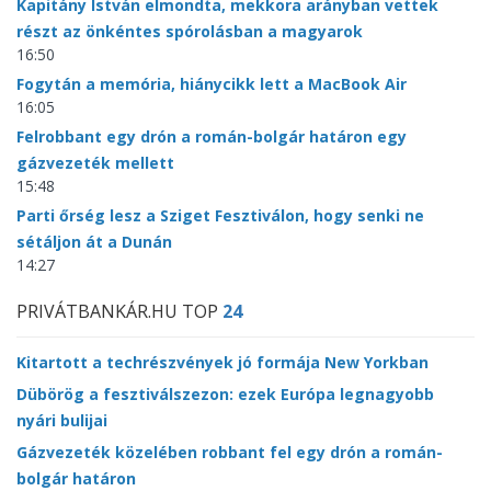
Kapitány István elmondta, mekkora arányban vettek
részt az önkéntes spórolásban a magyarok
16:50
Fogytán a memória, hiánycikk lett a MacBook Air
16:05
Felrobbant egy drón a román-bolgár határon egy
gázvezeték mellett
15:48
Parti őrség lesz a Sziget Fesztiválon, hogy senki ne
sétáljon át a Dunán
14:27
PRIVÁTBANKÁR.HU TOP
24
Kitartott a techrészvények jó formája New Yorkban
Dübörög a fesztiválszezon: ezek Európa legnagyobb
nyári bulijai
Gázvezeték közelében robbant fel egy drón a román-
bolgár határon