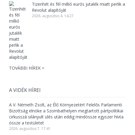
Tizenhét és fél millió eurós jutalék miatt perlik a
Revolut alapítóját
2026. augusztus 4. 14:27
TOVÁBBI HÍREK >
A VIDÉK HÍREI
A V. Németh Zsolt, az Élő Környezetért Felelős Parlamenti
Bizottság elnöke a Szombathelyen megtartott pártpolitikai
cirkusszá silányult ülés után eddig mindössze egyszer hívta
össze a testületet
2026. augusztus 7. 17:41