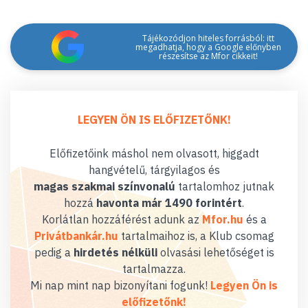
Tájékozódjon hiteles forrásból: itt
megadhatja, hogy a Google előnyben
részesítse az Mfor cikkeit!
LEGYEN ÖN IS ELŐFIZETŐNK!
Előfizetőink máshol nem olvasott, higgadt
hangvételű, tárgyilagos és
magas szakmai színvonalú
tartalomhoz jutnak
hozzá
havonta már 1490 forintért
.
Korlátlan hozzáférést adunk az
Mfor.hu
és a
Privátbankár.hu
tartalmaihoz is, a Klub csomag
pedig a
hirdetés nélküli
olvasási lehetőséget is
tartalmazza.
Mi nap mint nap bizonyítani fogunk!
Legyen Ön is
előfizetőnk!