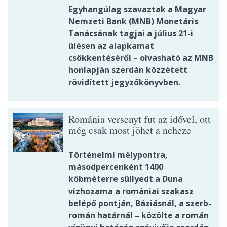
Egyhangúlag szavaztak a Magyar
Nemzeti Bank (MNB) Monetáris
Tanácsának tagjai a július 21-i
ülésen az alapkamat
csökkentéséről – olvasható az MNB
honlapján szerdán közzétett
rövidített jegyzőkönyvben.
Románia versenyt fut az idővel, ott
még csak most jöhet a neheze
Történelmi mélypontra,
másodpercenként 1400
köbméterre süllyedt a Duna
vízhozama a romániai szakasz
belépő pontján, Báziásnál, a szerb-
román határnál – közölte a román