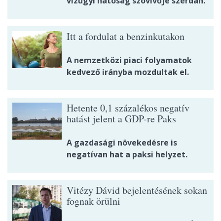
vízügyi hatóság szóvivője szerdán.
Itt a fordulat a benzinkutakon
A nemzetközi piaci folyamatok
kedvező irányba mozdultak el.
Hetente 0,1 százalékos negatív
hatást jelent a GDP-re Paks
A gazdasági növekedésre is
negatívan hat a paksi helyzet.
Vitézy Dávid bejelentésének sokan
fognak örülni