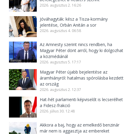
2026. augusztus 2. 16:26
Jóváhagyták: kész a Tisza-kormány
jelentése, Orbán Anitán a sor
2026. augusztus 4. 06:58
Az Amnesty szerint nincs rendben, ha
Magyar Péter dönt arról, hogy ki dolgozhat
a közmédiánál
2026. augusztus 5. 17:17
Magyar Péter újabb bejelentése az
áramhiányról: hatalmas spórolásba kezdett
az ország
2026. augusztus 2. 12:37
Hat-hét parlamenti képviselőt is lecserélhet
a Fidesz-frakció
2026. július 30. 12:48
Akkora a baj, hogy az emelkedő benzinár
már nem is aggasztja az embereket