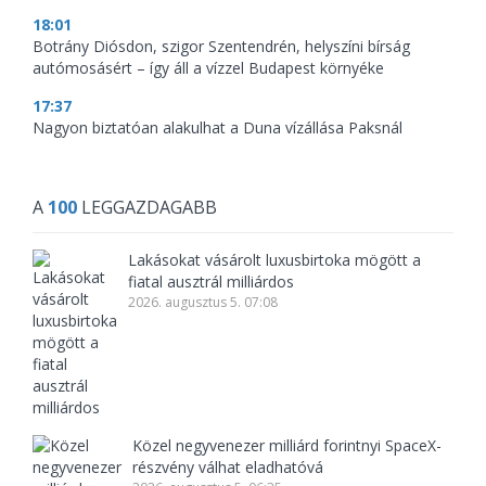
18:01
Botrány Diósdon, szigor Szentendrén, helyszíni bírság
autómosásért – így áll a vízzel Budapest környéke
17:37
Nagyon biztatóan alakulhat a Duna vízállása Paksnál
A
100
LEGGAZDAGABB
Lakásokat vásárolt luxusbirtoka mögött a
fiatal ausztrál milliárdos
2026. augusztus 5. 07:08
Közel negyvenezer milliárd forintnyi SpaceX-
részvény válhat eladhatóvá