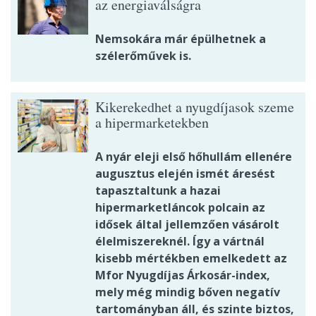
az energiaválságra
Nemsokára már épülhetnek a
szélerőművek is.
Kikerekedhet a nyugdíjasok szeme
a hipermarketekben
A nyár eleji első hőhullám ellenére
augusztus elején ismét áresést
tapasztaltunk a hazai
hipermarketláncok polcain az
idősek által jellemzően vásárolt
élelmiszereknél. Így a vártnál
kisebb mértékben emelkedett az
Mfor Nyugdíjas Árkosár-index,
mely még mindig bőven negatív
tartományban áll, és szinte biztos,