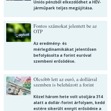
Uniós pénzből elkezdődhet a HÉV-
járműpark teljes megújítása.
Fontos számokat jelentett be az
OTP
Az eredmény- és
mérlegdinamikákat jelentősen
befolyásolta a forint euróval
szembeni erősödése.
Olcsóbb lett az euró, a dollárral
szemben is belehúzott a forint
Közel három hete volt utoljára 314
alatt a dollár-forint árfolyam, kedd
estére sikerült ennyit erősödnie a