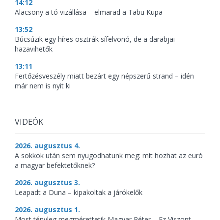
14:12
Alacsony a tó vizállása – elmarad a Tabu Kupa
13:52
Búcsúzik egy híres osztrák sífelvonó, de a darabjai
hazavihetők
13:11
Fertőzésveszély miatt bezárt egy népszerű strand – idén
már nem is nyit ki
VIDEÓK
2026. augusztus 4.
A sokkok után sem nyugodhatunk meg: mit hozhat az euró
a magyar befektetőknek?
2026. augusztus 3.
Leapadt a Duna – kipakoltak a járókelők
2026. augusztus 1.
Most tényleg megmérettetik Magyar Péter – Ez Viszont