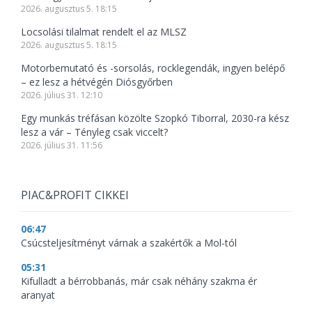
2026. augusztus 5. 18:15
Locsolási tilalmat rendelt el az MLSZ
2026. augusztus 5. 18:15
Motorbemutató és -sorsolás, rocklegendák, ingyen belépő
– ez lesz a hétvégén Diósgyőrben
2026. július 31. 12:10
Egy munkás tréfásan közölte Szopkó Tiborral, 2030-ra kész
lesz a vár – Tényleg csak viccelt?
2026. július 31. 11:56
PIAC&PROFIT CIKKEI
06:47
Csúcsteljesítményt várnak a szakértők a Mol-tól
05:31
Kifulladt a bérrobbanás, már csak néhány szakma ér
aranyat