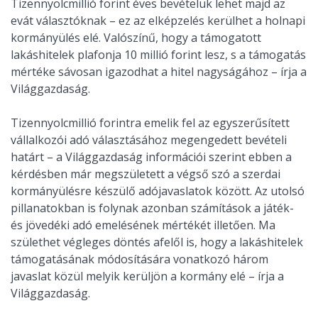
Tizennyolcmillió forint éves bevételük lehet majd az
evát választóknak – ez az elképzelés kerülhet a holnapi
kormányülés elé. Valószínű, hogy a támogatott
lakáshitelek plafonja 10 millió forint lesz, s a támogatás
mértéke sávosan igazodhat a hitel nagyságához – írja a
Világgazdaság.
Tizennyolcmillió forintra emelik fel az egyszerűsített
vállalkozói adó választásához megengedett bevételi
határt – a Világgazdaság információi szerint ebben a
kérdésben már megszületett a végső szó a szerdai
kormányülésre készülő adójavaslatok között. Az utolsó
pillanatokban is folynak azonban számítások a játék-
és jövedéki adó emelésének mértékét illetően. Ma
születhet végleges döntés afelől is, hogy a lakáshitelek
támogatásának módosítására vonatkozó három
javaslat közül melyik kerüljön a kormány elé – írja a
Világgazdaság.