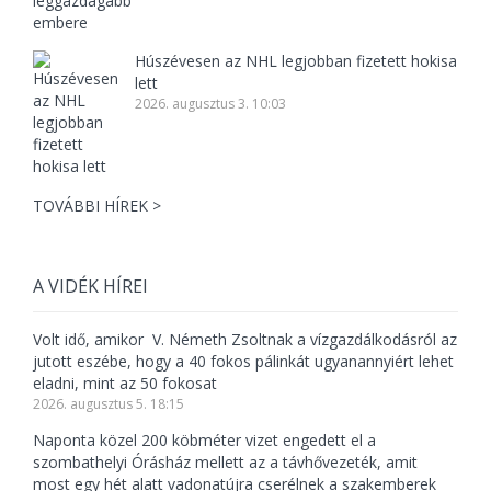
Húszévesen az NHL legjobban fizetett hokisa
lett
2026. augusztus 3. 10:03
TOVÁBBI HÍREK >
A VIDÉK HÍREI
Volt idő, amikor V. Németh Zsoltnak a vízgazdálkodásról az
jutott eszébe, hogy a 40 fokos pálinkát ugyanannyiért lehet
eladni, mint az 50 fokosat
2026. augusztus 5. 18:15
Naponta közel 200 köbméter vizet engedett el a
szombathelyi Órásház mellett az a távhővezeték, amit
most egy hét alatt vadonatújra cserélnek a szakemberek