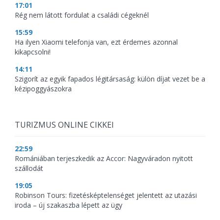
17:01
Rég nem látott fordulat a családi cégeknél
15:59
Ha ilyen Xiaomi telefonja van, ezt érdemes azonnal
kikapcsolni!
14:11
Szigorít az egyik fapados légitársaság: külön díjat vezet be a
kézipoggyászokra
TURIZMUS ONLINE CIKKEI
22:59
Romániában terjeszkedik az Accor: Nagyváradon nyitott
szállodát
19:05
Robinson Tours: fizetésképtelenséget jelentett az utazási
iroda – új szakaszba lépett az ügy