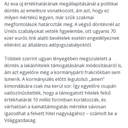
Az eva új értékhatárának megállapításánál a politikai
döntés az emelésre vonatkozott, ám azt, hogy ez
milyen mértékű legyen, már szűk szakmai
megfontolások határozták meg. A végső döntésnél az
Uniós szabályokat vették figyelembe, ott ugyanis 70
ezer eurós link alatti bevételek esetén engedélyeznek
eltérést az általános adójogszabályoktól.
Többek szerint ugyan lényegében megszületett a
döntés a lakáshitelek támogatásának módosításáról is,
ám azt egyelőre még a kormánypárti frakciókban sem
ismerik. A kormányülés előtti legutolsó „ámen”
kimondására csak ma kerül sor. Így egyelőre csupán
valószínűsítették, hogy a támogatott hitelek felső
értékhatárát 10 millió forintban korlátozzák, és
várhatóan a kamattámogatás mértéke sávosan
igazodhat a felvett hitel nagyságához – számolt be a
Világgazdaság.