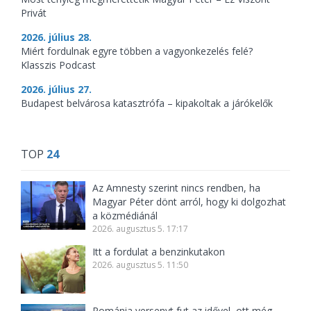
Privát
2026. július 28.
Miért fordulnak egyre többen a vagyonkezelés felé?
Klasszis Podcast
2026. július 27.
Budapest belvárosa katasztrófa – kipakoltak a járókelők
TOP
24
Az Amnesty szerint nincs rendben, ha
Magyar Péter dönt arról, hogy ki dolgozhat
a közmédiánál
2026. augusztus 5. 17:17
Itt a fordulat a benzinkutakon
2026. augusztus 5. 11:50
Románia versenyt fut az idővel, ott még