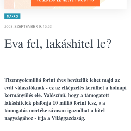
FOGLALJA LE HELYÉT MOST >>
MAKRÓ
2003. SZEPTEMBER 9. 15:52
Eva fel, lakáshitel le?
Tizennyolcmillió forint éves bevételük lehet majd az
evát választóknak - ez az elképzelés kerülhet a holnapi
kormányülés elé. Valószínű, hogy a támogatott
lakáshitelek plafonja 10 millió forint lesz, s a
támogatás mértéke sávosan igazodhat a hitel
nagyságához - írja a Világgazdaság.