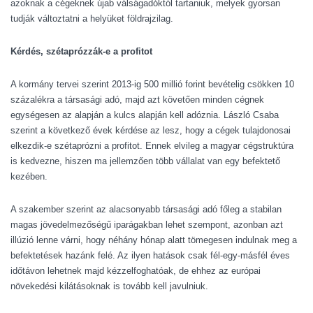
azoknak a cégeknek újab válságadóktól tartaniuk, melyek gyorsan
tudják változtatni a helyüket földrajzilag.
Kérdés, szétaprózzák-e a profitot
A kormány tervei szerint 2013-ig 500 millió forint bevételig csökken 10
százalékra a társasági adó, majd azt követően minden cégnek
egységesen az alapján a kulcs alapján kell adóznia. László Csaba
szerint a következő évek kérdése az lesz, hogy a cégek tulajdonosai
elkezdik-e szétaprózni a profitot. Ennek elvileg a magyar cégstruktúra
is kedvezne, hiszen ma jellemzően több vállalat van egy befektető
kezében.
A szakember szerint az alacsonyabb társasági adó főleg a stabilan
magas jövedelmezőségű iparágakban lehet szempont, azonban azt
illúzió lenne várni, hogy néhány hónap alatt tömegesen indulnak meg a
befektetések hazánk felé. Az ilyen hatások csak fél-egy-másfél éves
időtávon lehetnek majd kézzelfoghatóak, de ehhez az európai
növekedési kilátásoknak is tovább kell javulniuk.