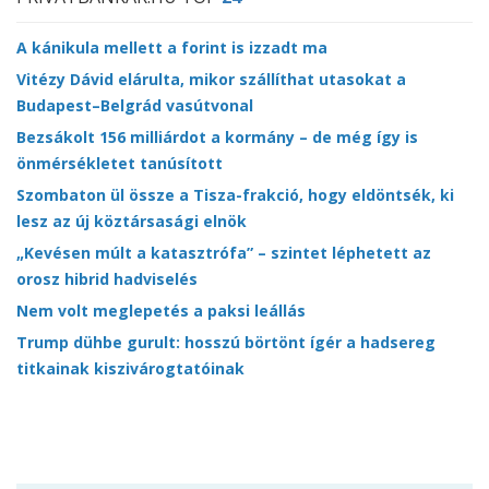
A kánikula mellett a forint is izzadt ma
Vitézy Dávid elárulta, mikor szállíthat utasokat a
Budapest–Belgrád vasútvonal
Bezsákolt 156 milliárdot a kormány – de még így is
önmérsékletet tanúsított
Szombaton ül össze a Tisza-frakció, hogy eldöntsék, ki
lesz az új köztársasági elnök
„Kevésen múlt a katasztrófa” – szintet léphetett az
orosz hibrid hadviselés
Nem volt meglepetés a paksi leállás
Trump dühbe gurult: hosszú börtönt ígér a hadsereg
titkainak kiszivárogtatóinak