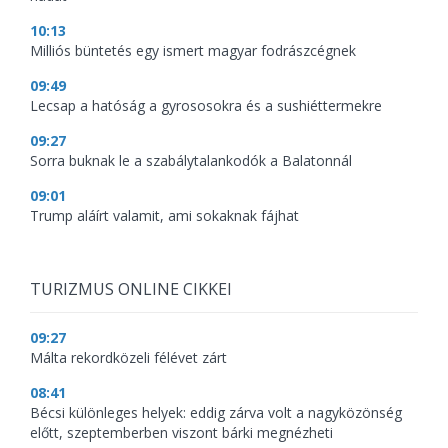
10:13
Milliós büntetés egy ismert magyar fodrászcégnek
09:49
Lecsap a hatóság a gyrososokra és a sushiéttermekre
09:27
Sorra buknak le a szabálytalankodók a Balatonnál
09:01
Trump aláírt valamit, ami sokaknak fájhat
TURIZMUS ONLINE CIKKEI
09:27
Málta rekordközeli félévet zárt
08:41
Bécsi különleges helyek: eddig zárva volt a nagyközönség
előtt, szeptemberben viszont bárki megnézheti