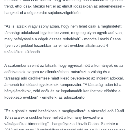
trend, ettől csak Mexikó tért el az elmúlt időszakban az adóemeléssel -
hangzott el a cég szerdai sajtóbeszélgetésén.
"Az is látszik világviszonylatban, hogy nem lehet csak a meghirdetett
társasági adókulcsot figyelembe venni, rengeteg olyan egyéb adó van,
mely befolyásolja a cégek összes terhelését" - mondta László Csaba.
Ilyen volt például hazánkban az elmúlt években alkalmazott 4
százalékos különadó.
A szakember szerint az látszik, hogy egyrészt nőtt a kormányok és az
adóhivatalok szigora az ellenőrzésben, másrészt a válság és a
társasági adó csökkentése miatt kieső bevételeket az indirekt adókkal,
átmeneti terheléssel igyekeznek kompenzálni. "A társasági adón túl a
bányajáradékok, zöld adók és az ingatlanadók kerülhetnek előtérbe a
következő években" - emelte ki az adószakértő.
"Ez a globális trend hazánkban is megfigyelhető: a társasági adó 19-ről
10 százalékra csökkentése mellett a kormány bevezette a
válságadókat átmenetileg" - hangsúlyozta László Csaba. Szerinte a