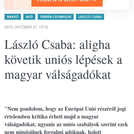
FOGLALJA LE HELYÉT MOST >>
MAKRÓ
ADÓ
ORBÁN-CSOMAGOK
LÁSZLÓ CSABA
2010. OKTÓBER 27. 15:16
László Csaba: aligha
követik uniós lépések a
magyar válságadókat
"Nem gondolom, hogy az Európai Unió részéről jogi
értelemben kritika érheti majd a magyar
válságadókat, ugyanis az uniós szabályok szerint ezek
nem minősülnek forgalmi adóknak, holott