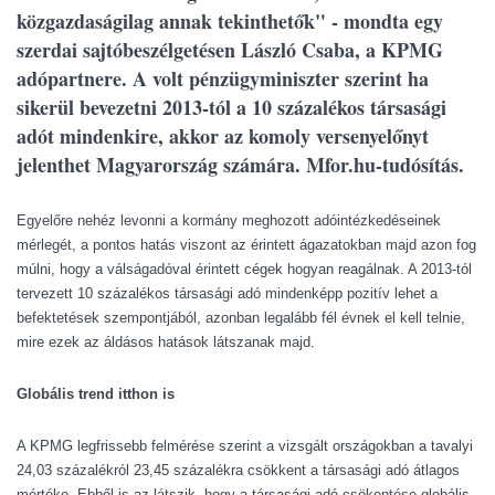
közgazdaságilag annak tekinthetők" - mondta egy
szerdai sajtóbeszélgetésen László Csaba, a KPMG
adópartnere. A volt pénzügyminiszter szerint ha
sikerül bevezetni 2013-tól a 10 százalékos társasági
adót mindenkire, akkor az komoly versenyelőnyt
jelenthet Magyarország számára. Mfor.hu-tudósítás.
Egyelőre nehéz levonni a kormány meghozott adóintézkedéseinek
mérlegét, a pontos hatás viszont az érintett ágazatokban majd azon fog
múlni, hogy a válságadóval érintett cégek hogyan reagálnak. A 2013-tól
tervezett 10 százalékos társasági adó mindenképp pozitív lehet a
befektetések szempontjából, azonban legalább fél évnek el kell telnie,
mire ezek az áldásos hatások látszanak majd.
Globális trend itthon is
A KPMG legfrissebb felmérése szerint a vizsgált országokban a tavalyi
24,03 százalékról 23,45 százalékra csökkent a társasági adó átlagos
mértéke. Ebből is az látszik, hogy a társasági adó csökentése globális