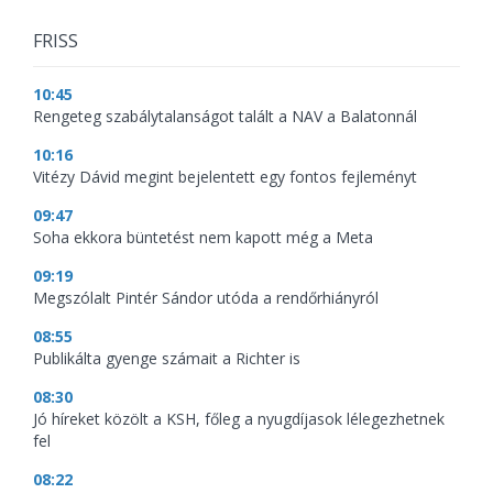
FRISS
10:45
Rengeteg szabálytalanságot talált a NAV a Balatonnál
10:16
Vitézy Dávid megint bejelentett egy fontos fejleményt
09:47
Soha ekkora büntetést nem kapott még a Meta
09:19
Megszólalt Pintér Sándor utóda a rendőrhiányról
08:55
Publikálta gyenge számait a Richter is
08:30
Jó híreket közölt a KSH, főleg a nyugdíjasok lélegezhetnek
fel
08:22