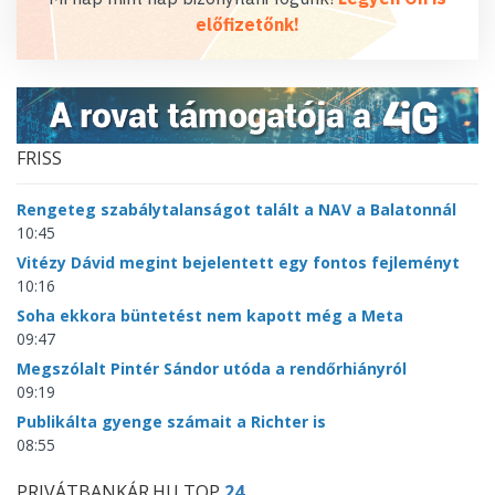
előfizetőnk!
FRISS
Rengeteg szabálytalanságot talált a NAV a Balatonnál
10:45
Vitézy Dávid megint bejelentett egy fontos fejleményt
10:16
Soha ekkora büntetést nem kapott még a Meta
09:47
Megszólalt Pintér Sándor utóda a rendőrhiányról
09:19
Publikálta gyenge számait a Richter is
08:55
PRIVÁTBANKÁR.HU TOP
24