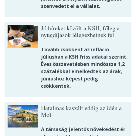
szenvedett el a vállalat.
Jó híreket közölt a KSH, főleg a
nyugdíjasok lélegezhetnek fel
Tovább csökkent az infláció
júliusban a KSH friss adatai szerint.
Éves összevetésben mindössze 1,2
százalékkal emelkedtek az árak,
júniushoz képest pedig
csökkentek.
Hatalmas kaszált eddig az idén a
Mol
A társaság jelentős növekedést ér