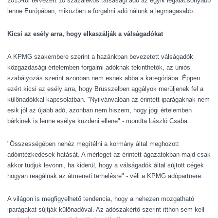
2013-tól tervezett 10 százalékos társasági adó az egyik legalacsonyabb
lenne Európában, miközben a forgalmi adó nálunk a legmagasabb.
Kicsi az esély arra, hogy elkaszálják a válságadókat
A KPMG szakembere szerint a hazánkban bevezetett válságadók
közgazdasági értelemben forgalmi adóknak tekinthetők, az uniós
szabályozás szerint azonban nem esnek abba a kategóriába. Éppen
ezért kicsi az esély arra, hogy Brüsszelben aggályok merüljenek fel a
különadókkal kapcsolatban. "Nyilvánvalóan az érintett iparágaknak nem
esik jól az újabb adó, azonban nem hiszem, hogy jogi értelemben
bárkinek is lenne esélye küzdeni ellene" - mondta László Csaba.
"Összességében nehéz megítélni a kormány által meghozott
adóintézkedések hatását. A mérleget az érintett ágazatokban majd csak
akkor tudjuk levonni, ha kiderül, hogy a válságadók által sújtott cégek
hogyan reagálnak az átmeneti terhelésre" - véli a KPMG adópartnere.
A világon is megfigyelhető tendencia, hogy a nehezen mozgatható
iparágakat sújtják különadóval. Az adószakértő szerint itthon sem kell