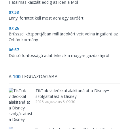
Hatalmas kaszált eddig az idén a Mol
07:53
Ennyi forintot kell most adni egy euróért
07:26
Brüsszel központjában milliárdokért vett volna ingatlant az
Orbán-kormány
06:57
Döntő fontosságú adat érkezik a magyar gazdaságról
A
100
LEGGAZDAGABB
TikTok-videókkal alakítaná át a Disney+
szolgáltatást a Disney
2026. augusztus 6. 09:30