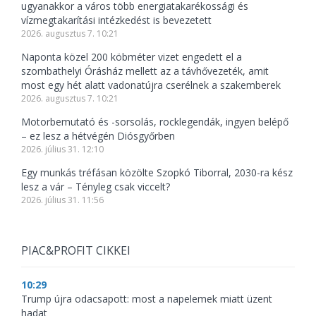
ugyanakkor a város több energiatakarékossági és
vízmegtakarítási intézkedést is bevezetett
2026. augusztus 7. 10:21
Naponta közel 200 köbméter vizet engedett el a
szombathelyi Órásház mellett az a távhővezeték, amit
most egy hét alatt vadonatújra cserélnek a szakemberek
2026. augusztus 7. 10:21
Motorbemutató és -sorsolás, rocklegendák, ingyen belépő
– ez lesz a hétvégén Diósgyőrben
2026. július 31. 12:10
Egy munkás tréfásan közölte Szopkó Tiborral, 2030-ra kész
lesz a vár – Tényleg csak viccelt?
2026. július 31. 11:56
PIAC&PROFIT CIKKEI
10:29
Trump újra odacsapott: most a napelemek miatt üzent
hadat