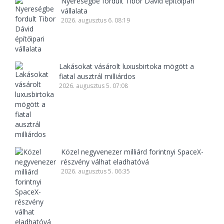
Nyereségbe fordult Tibor Dávid építőipari
vállalata
2026. augusztus 6. 08:19
Lakásokat vásárolt luxusbirtoka mögött a
fiatal ausztrál milliárdos
2026. augusztus 5. 07:08
Közel negyvenezer milliárd forintnyi SpaceX-
részvény válhat eladhatóvá
2026. augusztus 5. 06:35