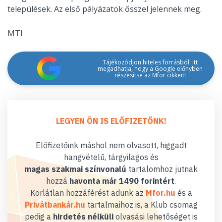
települések. Az első pályázatok ősszel jelennek meg.
MTI
Tájékozódjon hiteles forrásból: itt
megadhatja, hogy a Google előnyben
részesítse az Mfor cikkeit!
LEGYEN ÖN IS ELŐFIZETŐNK!
Előfizetőink máshol nem olvasott, higgadt
hangvételű, tárgyilagos és
magas szakmai színvonalú
tartalomhoz jutnak
hozzá
havonta már 1490 forintért
.
Korlátlan hozzáférést adunk az
Mfor.hu
és a
Privátbankár.hu
tartalmaihoz is, a Klub csomag
pedig a
hirdetés nélküli
olvasási lehetőséget is