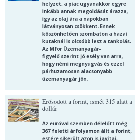
helyzet, a piac ugyanakkor egyre
inkább annak megoldását árazza,
így az olaj ára a napokban
látványosan csökkent. Ennek
köszönhetően szombaton a hazai
kutaknál is olcsóbb lesz a tankolás.
Az Mfor Üzemanyagár-
figyelő szerint jó esély van arra,
hogy némi megnyugvás és ezzel
párhuzamosan alacsonyabb
üzemanyagár jön.
Erősödött a forint, ismét 315 alatt a
dollár
Az euróval szemben délelőtt még
367 feletti árfolyamon állt a forint,
estére sikerült azon is javítai.