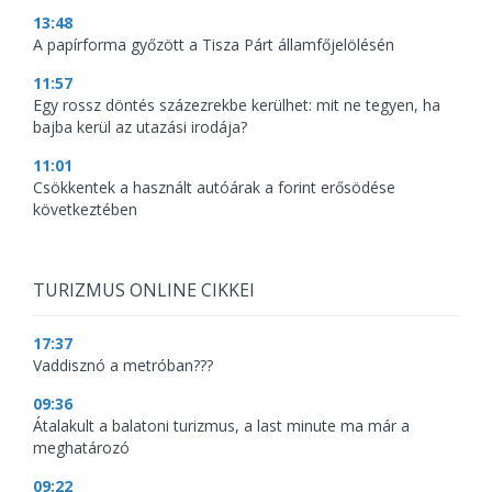
13:48
A papírforma győzött a Tisza Párt államfőjelölésén
11:57
Egy rossz döntés százezrekbe kerülhet: mit ne tegyen, ha
bajba kerül az utazási irodája?
11:01
Csökkentek a használt autóárak a forint erősödése
következtében
TURIZMUS ONLINE CIKKEI
17:37
Vaddisznó a metróban???
09:36
Átalakult a balatoni turizmus, a last minute ma már a
meghatározó
09:22