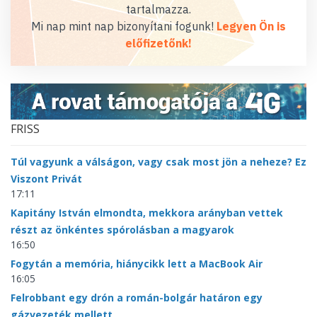
tartalmazza.
Mi nap mint nap bizonyítani fogunk!
Legyen Ön is
előfizetőnk!
FRISS
Túl vagyunk a válságon, vagy csak most jön a neheze? Ez
Viszont Privát
17:11
Kapitány István elmondta, mekkora arányban vettek
részt az önkéntes spórolásban a magyarok
16:50
Fogytán a memória, hiánycikk lett a MacBook Air
16:05
Felrobbant egy drón a román-bolgár határon egy
gázvezeték mellett