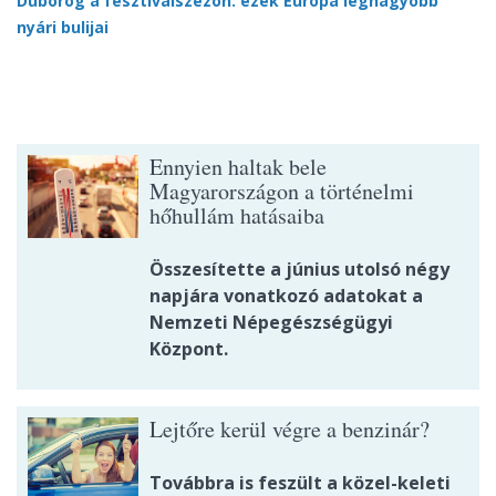
Dübörög a fesztiválszezon: ezek Európa legnagyobb
nyári bulijai
Ennyien haltak bele
Magyarországon a történelmi
hőhullám hatásaiba
Összesítette a június utolsó négy
napjára vonatkozó adatokat a
Nemzeti Népegészségügyi
Központ.
Lejtőre kerül végre a benzinár?
Továbbra is feszült a közel-keleti