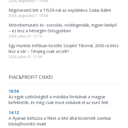
2026. augusztus 7. 16:58
Régióvezető lett a TISZÁ-nál az exjobbikos Szalai Bálint
2026. augusztus 7. 16:58
Motorbemutató és -sorsolás, rocklegendák, ingyen belépő
– ez lesz a hétvégén Diósgyőrben
2026. július 31. 12:10
Egy munkás tréfásan közölte Szopkó Tiborral, 2030-ra kész
lesz a vár – Tényleg csak viccelt?
2026. július 31. 11:56
PIAC&PROFIT CIKKEI
16:56
Az egyik szélsőségből a másikba fordulnak a magyar
befektetők, és még csak most indulunk el az euró felé
14:12
A Ryanair behúzza a féket a Mol által kiszemelt szerbiai
kőolajfinomító miatt