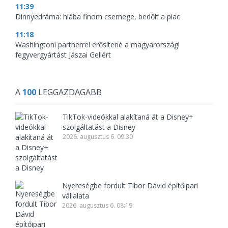
11:39
Dinnyedráma: hiába finom csemege, bedőlt a piac
11:18
Washingtoni partnerrel erősítené a magyarországi
fegyvergyártást Jászai Gellért
A
100
LEGGAZDAGABB
TikTok-videókkal alakítaná át a Disney+
szolgáltatást a Disney
2026. augusztus 6. 09:30
Nyereségbe fordult Tibor Dávid építőipari
vállalata
2026. augusztus 6. 08:19