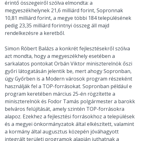
érintő összegeiről szólva elmondta: a
megyeszékhelynek 21,6 milliárd forint, Sopronnak
10,81 milliárd forint, a megye többi 184 településének
pedig 23,35 milliárd forintnyi összeg áll majd
rendelkezésre a keretből.
Simon Róbert Balázs a konkrét fejlesztésekről szólva
azt mondta, hogy a megyeszékhely esetében a
sarkalatos pontokat Orbán Viktor miniszterelnök őszi
győri látogatásán jelentik be, mert ahogy Sopronban,
úgy Győrben is a Modern városok program részeként
használják fel a TOP-forrásokat. Sopronban például e
program keretében március 25-én rögzítette a
miniszterelnök és Fodor Tamás polgármester a barokk
belváros felújítását, amely szintén TOP-forrásokra
alapoz. Ezekhez a fejlesztési forrásokhoz a települések
és a megyei önkormányzatok által elkészített, valamint
a kormány által augusztus közepén jóváhagyott
integrált területi programok alapján juthatnak a