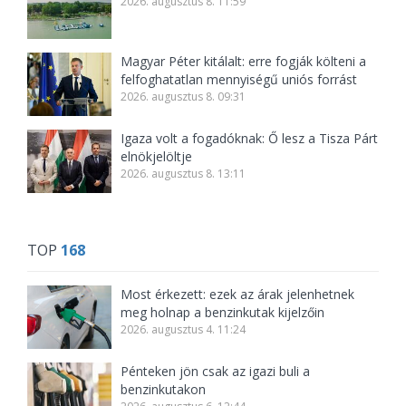
2026. augusztus 8. 11:59
Magyar Péter kitálalt: erre fogják költeni a
felfoghatatlan mennyiségű uniós forrást
2026. augusztus 8. 09:31
Igaza volt a fogadóknak: Ő lesz a Tisza Párt
elnökjelöltje
2026. augusztus 8. 13:11
TOP
168
Most érkezett: ezek az árak jelenhetnek
meg holnap a benzinkutak kijelzőin
2026. augusztus 4. 11:24
Pénteken jön csak az igazi buli a
benzinkutakon