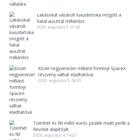
Lakásokat vásárolt luxusbirtoka mögött a
fiatal ausztrál milliárdos
2026. augusztus 5. 07:08
Közel negyvenezer milliárd forintnyi SpaceX-
részvény válhat eladhatóvá
2026. augusztus 5. 06:35
Tizenhét és fél millió eurós jutalék miatt perlik a
Revolut alapítóját
2026. augusztus 4. 14:27