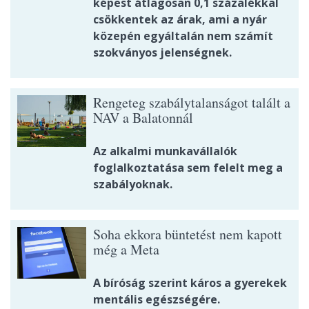
képest átlagosan 0,1 százalékkal
csökkentek az árak, ami a nyár
közepén egyáltalán nem számít
szokványos jelenségnek.
Rengeteg szabálytalanságot talált a
NAV a Balatonnál
Az alkalmi munkavállalók
foglalkoztatása sem felelt meg a
szabályoknak.
Soha ekkora büntetést nem kapott
még a Meta
A bíróság szerint káros a gyerekek
mentális egészségére.