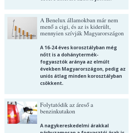
A Benelux államokban már nem
menő a cigi, és az is kiderült,
mennyien szívják Magyarországon
A 16-24 éves korosztályban még
nőtt is a dohánytermék-
fogyasztók aránya az elmúlt
években Magyarországon, pedig az
uniós átlag minden korosztályban
csökkent.
Folytatódik az áreső a
benzinkutakon
A nagykereskedelmi árakkal
párhuzamosan a fogyasztói árak is