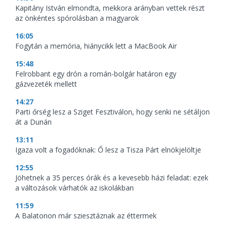
Kapitány István elmondta, mekkora arányban vettek részt
az önkéntes spórolásban a magyarok
16:05
Fogytán a memória, hiánycikk lett a MacBook Air
15:48
Felrobbant egy drón a román-bolgár határon egy
gázvezeték mellett
14:27
Parti őrség lesz a Sziget Fesztiválon, hogy senki ne sétáljon
át a Dunán
13:11
Igaza volt a fogadóknak: Ő lesz a Tisza Párt elnökjelöltje
12:55
Jöhetnek a 35 perces órák és a kevesebb házi feladat: ezek
a változások várhatók az iskolákban
11:59
A Balatonon már sziesztáznak az éttermek