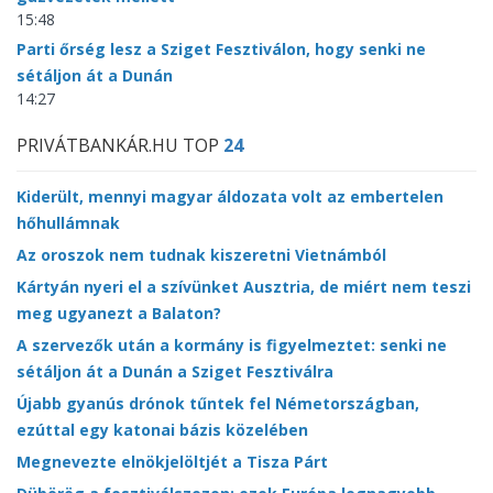
15:48
Parti őrség lesz a Sziget Fesztiválon, hogy senki ne
sétáljon át a Dunán
14:27
PRIVÁTBANKÁR.HU TOP
24
Kiderült, mennyi magyar áldozata volt az embertelen
hőhullámnak
Az oroszok nem tudnak kiszeretni Vietnámból
Kártyán nyeri el a szívünket Ausztria, de miért nem teszi
meg ugyanezt a Balaton?
A szervezők után a kormány is figyelmeztet: senki ne
sétáljon át a Dunán a Sziget Fesztiválra
Újabb gyanús drónok tűntek fel Németországban,
ezúttal egy katonai bázis közelében
Megnevezte elnökjelöltjét a Tisza Párt