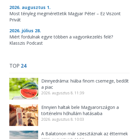
2026. augusztus 1.
Most tényleg megmérettetik Magyar Péter – Ez Viszont
Privát
2026. július 28.
Miért fordulnak egyre többen a vagyonkezelés felé?
Klasszis Podcast
TOP
24
Dinnyedráma: hiába finom csemege, bedőlt
a piac
2026. augusztus 8. 11:39
Ennyien haltak bele Magyarországon a
történelmi hőhullám hatásaiba
2026. augusztus 8. 10:03
A Balatonon már sziesztáznak az éttermek