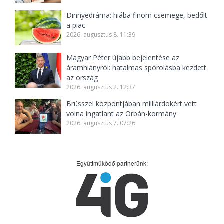
Dinnyedráma: hiába finom csemege, bedőlt
a piac
2026. augusztus 8. 11:39
Magyar Péter újabb bejelentése az
áramhiányról: hatalmas spórolásba kezdett
az ország
2026. augusztus 2. 12:37
Brüsszel központjában milliárdokért vett
volna ingatlant az Orbán-kormány
2026. augusztus 7. 07:26
Együttműködő partnerünk: