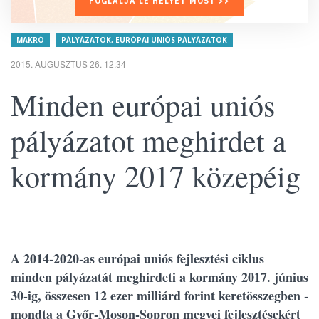
FOGLALJA LE HELYÉT MOST >>
MAKRÓ
PÁLYÁZATOK, EURÓPAI UNIÓS PÁLYÁZATOK
2015. AUGUSZTUS 26. 12:34
Minden európai uniós
pályázatot meghirdet a
kormány 2017 közepéig
A 2014-2020-as európai uniós fejlesztési ciklus
minden pályázatát meghirdeti a kormány 2017. június
30-ig, összesen 12 ezer milliárd forint keretösszegben -
mondta a Győr-Moson-Sopron megyei fejlesztésekért