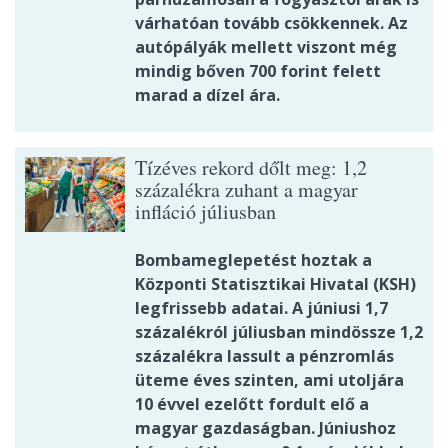
várhatóan tovább csökkennek. Az
autópályák mellett viszont még
mindig bőven 700 forint felett
marad a dízel ára.
Tízéves rekord dőlt meg: 1,2
százalékra zuhant a magyar
infláció júliusban
Bombameglepetést hoztak a
Központi Statisztikai Hivatal (KSH)
legfrissebb adatai. A júniusi 1,7
százalékról júliusban mindössze 1,2
százalékra lassult a pénzromlás
üteme éves szinten, ami utoljára
10 évvel ezelőtt fordult elő a
magyar gazdaságban. Júniushoz