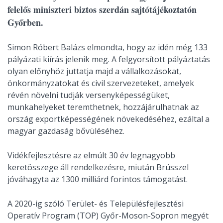
felelős miniszteri biztos szerdán sajtótájékoztatón
Győrben.
Simon Róbert Balázs elmondta, hogy az idén még 133
pályázati kiírás jelenik meg. A felgyorsított pályáztatás
olyan előnyhöz juttatja majd a vállalkozásokat,
önkormányzatokat és civil szervezeteket, amelyek
révén növelni tudják versenyképességüket,
munkahelyeket teremthetnek, hozzájárulhatnak az
ország exportképességének növekedéséhez, ezáltal a
magyar gazdaság bővüléséhez.
Vidékfejlesztésre az elmúlt 30 év legnagyobb
keretösszege áll rendelkezésre, miután Brüsszel
jóváhagyta az 1300 milliárd forintos támogatást.
A 2020-ig szóló Terület- és Településfejlesztési
Operatív Program (TOP) Győr-Moson-Sopron megyét