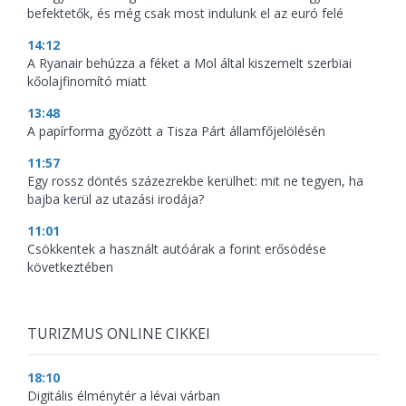
befektetők, és még csak most indulunk el az euró felé
14:12
A Ryanair behúzza a féket a Mol által kiszemelt szerbiai
kőolajfinomító miatt
13:48
A papírforma győzött a Tisza Párt államfőjelölésén
11:57
Egy rossz döntés százezrekbe kerülhet: mit ne tegyen, ha
bajba kerül az utazási irodája?
11:01
Csökkentek a használt autóárak a forint erősödése
következtében
TURIZMUS ONLINE CIKKEI
18:10
Digitális élménytér a lévai várban