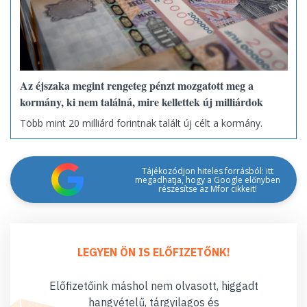
Az éjszaka megint rengeteg pénzt mozgatott meg a
kormány, ki nem találná, mire kellettek új milliárdok
Több mint 20 milliárd forintnak talált új célt a kormány.
Tájékozódjon hiteles forrásból: itt
megadhatja, hogy a Google előnyben
részesítse az Mfor cikkeit!
LEGYEN ÖN IS ELŐFIZETŐNK!
Előfizetőink máshol nem olvasott, higgadt
hangvételű, tárgyilagos és