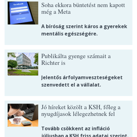
Soha ekkora büntetést nem kapott
még a Meta
A bíróság szerint káros a gyerekek
mentális egészségére.
Publikálta gyenge számait a
Richter is
Jelentős árfolyamveszteségeket
szenvedett el a vállalat.
Jó híreket közölt a KSH, főleg a
nyugdíjasok lélegezhetnek fel
Tovább csökkent az infláció
júliusban a KSH friss adatai szerint.