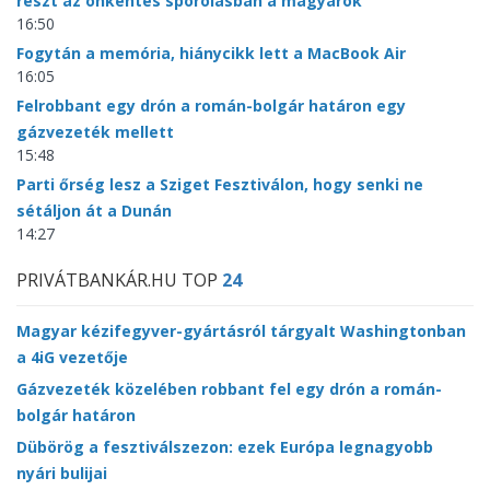
részt az önkéntes spórolásban a magyarok
16:50
Fogytán a memória, hiánycikk lett a MacBook Air
16:05
Felrobbant egy drón a román-bolgár határon egy
gázvezeték mellett
15:48
Parti őrség lesz a Sziget Fesztiválon, hogy senki ne
sétáljon át a Dunán
14:27
PRIVÁTBANKÁR.HU TOP
24
Magyar kézifegyver-gyártásról tárgyalt Washingtonban
a 4iG vezetője
Gázvezeték közelében robbant fel egy drón a román-
bolgár határon
Dübörög a fesztiválszezon: ezek Európa legnagyobb
nyári bulijai