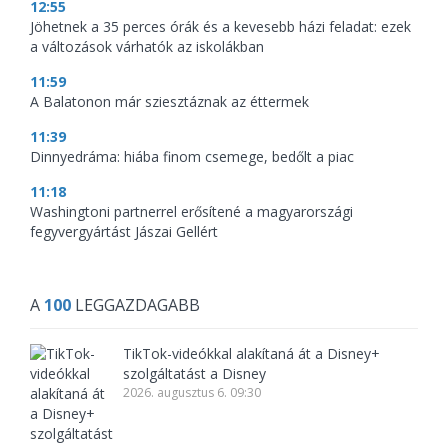
12:55
Jöhetnek a 35 perces órák és a kevesebb házi feladat: ezek
a változások várhatók az iskolákban
11:59
A Balatonon már sziesztáznak az éttermek
11:39
Dinnyedráma: hiába finom csemege, bedőlt a piac
11:18
Washingtoni partnerrel erősítené a magyarországi
fegyvergyártást Jászai Gellért
A
100
LEGGAZDAGABB
TikTok-videókkal alakítaná át a Disney+
szolgáltatást a Disney
2026. augusztus 6. 09:30