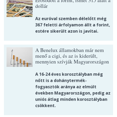
Erősödött a forint, ismét 315 alatt a
dollár
Az euróval szemben délelőtt még
367 feletti árfolyamon állt a forint,
estére sikerült azon is javítai.
A Benelux államokban már nem
menő a cigi, és az is kiderült,
mennyien szívják Magyarországon
A 16-24 éves korosztályban még
nőtt is a dohánytermék-
fogyasztók aránya az elmúlt
években Magyarországon, pedig az
uniós átlag minden korosztályban
csökkent.