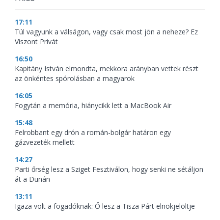
17:11
Túl vagyunk a válságon, vagy csak most jön a neheze? Ez
Viszont Privát
16:50
Kapitány István elmondta, mekkora arányban vettek részt
az önkéntes spórolásban a magyarok
16:05
Fogytán a memória, hiánycikk lett a MacBook Air
15:48
Felrobbant egy drón a román-bolgár határon egy
gázvezeték mellett
14:27
Parti őrség lesz a Sziget Fesztiválon, hogy senki ne sétáljon
át a Dunán
13:11
Igaza volt a fogadóknak: Ő lesz a Tisza Párt elnökjelöltje