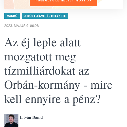
FOGLALJA LE HELYÉT MOST >>
MAKRÓ
A KÖLTSÉGVETÉS HELYZETE
2023. MÁJUS 9. 06:28
Az éj leple alatt
mozgatott meg
tízmilliárdokat az
Orbán-kormány - mire
kell ennyire a pénz?
Litván Dániel