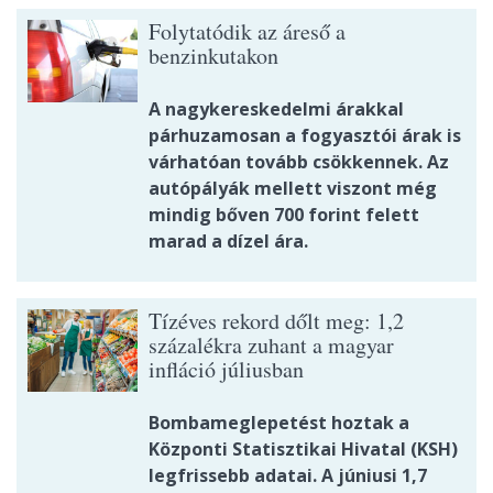
Folytatódik az áreső a
benzinkutakon
A nagykereskedelmi árakkal
párhuzamosan a fogyasztói árak is
várhatóan tovább csökkennek. Az
autópályák mellett viszont még
mindig bőven 700 forint felett
marad a dízel ára.
Tízéves rekord dőlt meg: 1,2
százalékra zuhant a magyar
infláció júliusban
Bombameglepetést hoztak a
Központi Statisztikai Hivatal (KSH)
legfrissebb adatai. A júniusi 1,7