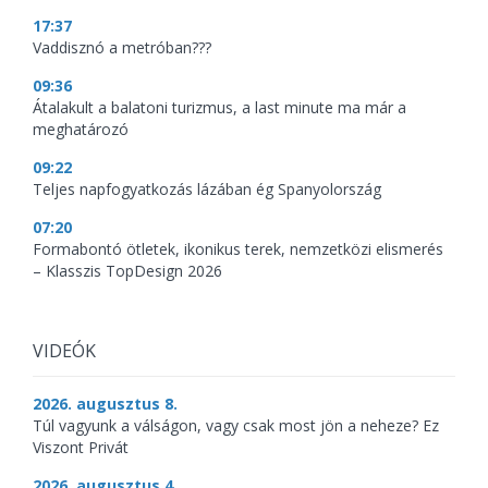
17:37
Vaddisznó a metróban???
09:36
Átalakult a balatoni turizmus, a last minute ma már a
meghatározó
09:22
Teljes napfogyatkozás lázában ég Spanyolország
07:20
Formabontó ötletek, ikonikus terek, nemzetközi elismerés
– Klasszis TopDesign 2026
VIDEÓK
2026. augusztus 8.
Túl vagyunk a válságon, vagy csak most jön a neheze? Ez
Viszont Privát
2026. augusztus 4.