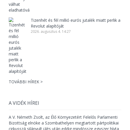
Tizenhét és fél millió eurós jutalék miatt perlik a
Revolut alapítóját
2026. augusztus 4. 14:27
TOVÁBBI HÍREK >
A VIDÉK HÍREI
A V. Németh Zsolt, az Élő Környezetért Felelős Parlamenti
Bizottság elnöke a Szombathelyen megtartott pártpolitikai
cirkusszá silányult ülés után eddig mindössze egyszer hívta