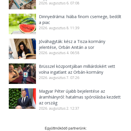
2026. augusztus 6. 07:08
Dinnyedráma: hiába finom csemege, bedőlt
a piac
2026. augusztus 8. 11:39
Jóváhagyták: kész a Tisza-kormány
jelentése, Orbán Anitán a sor
2026. augusztus 4. 06:58
Brüsszel központjában milliárdokért vett
volna ingatlant az Orbán-kormány
2026. augusztus 7. 07:26
Magyar Péter újabb bejelentése az
áramhiányról: hatalmas spórolásba kezdett
az ország
2026. augusztus 2. 12:37
Együttműködő partnerünk: