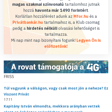
magas szakmai színvonalú
tartalomhoz jutnak
hozzá
havonta már 1490 forintért
.
Korlátlan hozzáférést adunk az
Mfor.hu
és a
Privátbankár.hu
tartalmaihoz is, a Klub csomag
pedig a
hirdetés nélküli
olvasási lehetőséget is
tartalmazza.
Mi nap mint nap bizonyítani fogunk!
Legyen Ön is
előfizetőnk!
FRISS
Túl vagyunk a válságon, vagy csak most jön a neheze? Ez
Viszont Privát
17:11
Kapitány István elmondta, mekkora arányban vettek