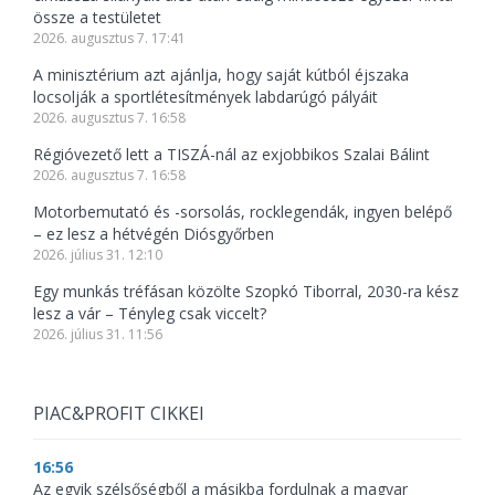
össze a testületet
2026. augusztus 7. 17:41
A minisztérium azt ajánlja, hogy saját kútból éjszaka
locsolják a sportlétesítmények labdarúgó pályáit
2026. augusztus 7. 16:58
Régióvezető lett a TISZÁ-nál az exjobbikos Szalai Bálint
2026. augusztus 7. 16:58
Motorbemutató és -sorsolás, rocklegendák, ingyen belépő
– ez lesz a hétvégén Diósgyőrben
2026. július 31. 12:10
Egy munkás tréfásan közölte Szopkó Tiborral, 2030-ra kész
lesz a vár – Tényleg csak viccelt?
2026. július 31. 11:56
PIAC&PROFIT CIKKEI
16:56
Az egyik szélsőségből a másikba fordulnak a magyar