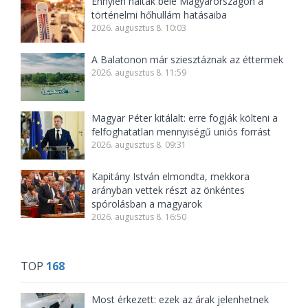
Ennyien haltak bele Magyarországon a
történelmi hőhullám hatásaiba
2026. augusztus 8. 10:03
A Balatonon már sziesztáznak az éttermek
2026. augusztus 8. 11:59
Magyar Péter kitálalt: erre fogják költeni a
felfoghatatlan mennyiségű uniós forrást
2026. augusztus 8. 09:31
Kapitány István elmondta, mekkora
arányban vettek részt az önkéntes
spórolásban a magyarok
2026. augusztus 8. 16:50
TOP
168
Most érkezett: ezek az árak jelenhetnek