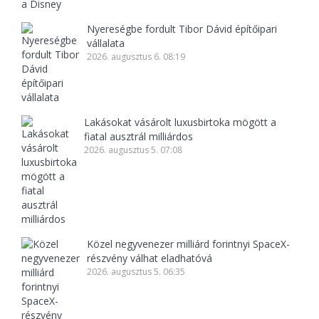
Nyereségbe fordult Tibor Dávid építőipari
vállalata
2026. augusztus 6. 08:19
Lakásokat vásárolt luxusbirtoka mögött a
fiatal ausztrál milliárdos
2026. augusztus 5. 07:08
Közel negyvenezer milliárd forintnyi SpaceX-
részvény válhat eladhatóvá
2026. augusztus 5. 06:35