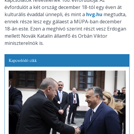
kapcsolatok felvételének 100. évfordulója. Az
évfordulót a két ország december 18-tól egy éven át
kulturális évaddal ünnepli, és mint a
hvg.hu
megtudta,
ennek része lesz egy gálaest a MÜPA-ban december
18-án este. Ezen a meghívó szerint részt vesz Erdogan
mellett Novák Katalin államfő és Orbán Viktor
miniszterelnök is.
Kapcsolódó cikk