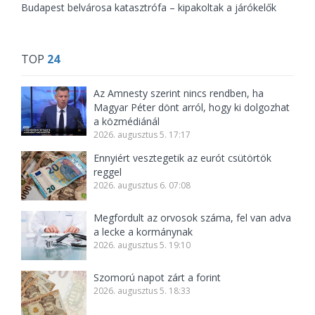
Budapest belvárosa katasztrófa – kipakoltak a járókelők
TOP
24
Az Amnesty szerint nincs rendben, ha
Magyar Péter dönt arról, hogy ki dolgozhat
a közmédiánál
2026. augusztus 5. 17:17
Ennyiért vesztegetik az eurót csütörtök
reggel
2026. augusztus 6. 07:08
Megfordult az orvosok száma, fel van adva
a lecke a kormánynak
2026. augusztus 5. 19:10
Szomorú napot zárt a forint
2026. augusztus 5. 18:33