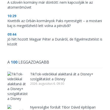
A szlovén kormány már döntött: nem kapcsolják le az
atomerőművet
10:29
Kivették az Orbán-kormányok Paks nyereségét – a mostani
baj is megelőzhető lett volna a pénzből?
09:44
Jó hírt hozott Magyar Péter a Dunáról, de figyelmeztetést is
közölt
A
100
LEGGAZDAGABB
TikTok-videókkal alakítaná át a Disney+
szolgáltatást a Disney
2026. augusztus 6. 09:30
Nyereségbe fordult Tibor Dávid építőipari