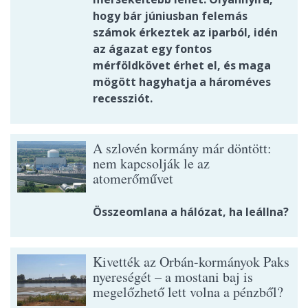
hogy bár júniusban felemás
számok érkeztek az iparból, idén
az ágazat egy fontos
mérföldkövet érhet el, és maga
mögött hagyhatja a hároméves
recessziót.
A szlovén kormány már döntött:
nem kapcsolják le az
atomerőművet
Összeomlana a hálózat, ha leállna?
Kivették az Orbán-kormányok Paks
nyereségét – a mostani baj is
megelőzhető lett volna a pénzből?