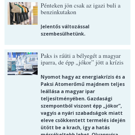
Pénteken jön csak az igazi buli a
benzinkutakon
Jelentős változással
szembesülhetünk.
Paks is ráüti a bélyegét a magyar
iparra, de épp „jókor” jött a krízis
Nyomot hagy az energiakrízis és a
Paksi Atomerőmű majdnem teljes
leállása a magyar ipar
teljesítményében. Gazdasági
szempontból viszont épp „jókor”,
vagyis a nyári szabadságok miatt
eleve csökkentett termelés idején
ütött be a krach, így a hatás
mérsékeltebb lehet. Olyannyira,