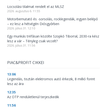
Locsolási tilalmat rendelt el az MLSZ
2026. augusztus 6. 11:55
Motorbemutató és -sorsolás, rocklegendák, ingyen belépő
– ez lesz a hétvégén Diósgyőrben
2026. július 31. 12:10
Egy munkás tréfásan közölte Szopkó Tiborral, 2030-ra kész
lesz a vár – Tényleg csak viccelt?
2026. július 31. 11:56
PIAC&PROFIT CIKKEI
13:06
Legendás, tisztán elektromos autó érkezik, 8 millió forint
lesz az ára
12:35
Az OTP rendületlenül terjeszkedik
11:56