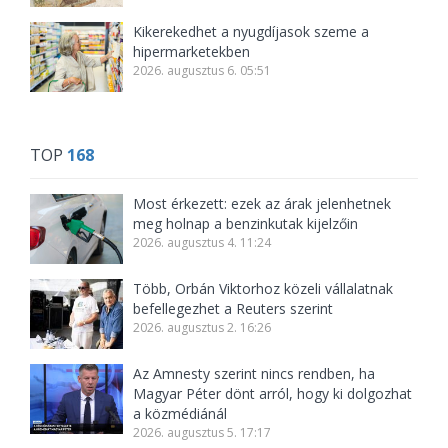
Kikerekedhet a nyugdíjasok szeme a
hipermarketekben
2026. augusztus 6. 05:51
TOP
168
Most érkezett: ezek az árak jelenhetnek
meg holnap a benzinkutak kijelzőin
2026. augusztus 4. 11:24
Több, Orbán Viktorhoz közeli vállalatnak
befellegezhet a Reuters szerint
2026. augusztus 2. 16:26
Az Amnesty szerint nincs rendben, ha
Magyar Péter dönt arról, hogy ki dolgozhat
a közmédiánál
2026. augusztus 5. 17:17