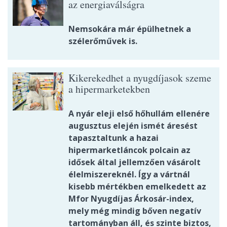
az energiaválságra
Nemsokára már épülhetnek a
szélerőművek is.
Kikerekedhet a nyugdíjasok szeme
a hipermarketekben
A nyár eleji első hőhullám ellenére
augusztus elején ismét áresést
tapasztaltunk a hazai
hipermarketláncok polcain az
idősek által jellemzően vásárolt
élelmiszereknél. Így a vártnál
kisebb mértékben emelkedett az
Mfor Nyugdíjas Árkosár-index,
mely még mindig bőven negatív
tartományban áll, és szinte biztos,