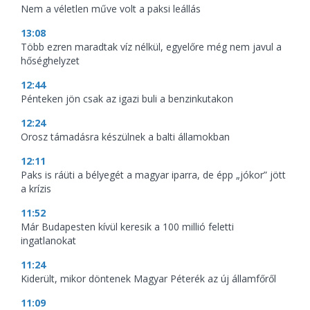
Nem a véletlen műve volt a paksi leállás
13:08
Több ezren maradtak víz nélkül, egyelőre még nem javul a
hőséghelyzet
12:44
Pénteken jön csak az igazi buli a benzinkutakon
12:24
Orosz támadásra készülnek a balti államokban
12:11
Paks is ráüti a bélyegét a magyar iparra, de épp „jókor” jött
a krízis
11:52
Már Budapesten kívül keresik a 100 millió feletti
ingatlanokat
11:24
Kiderült, mikor döntenek Magyar Péterék az új államfőről
11:09