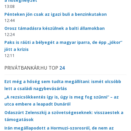
a hőséghelyzet
13:08
Pénteken jön csak az igazi buli a benzinkutakon
12:44
Orosz támadásra készülnek a balti államokban
12:24
Paks is ráüti a bélyegét a magyar iparra, de épp „jókor”
jött a krízis
12:11
PRIVÁTBANKÁR.HU TOP
24
Ezt még a hőség sem tudta megállítani: ismét olcsóbb
lett a családi nagybevásárlás
„A rezsicsökkentés így is, úgy is meg fog szűnni” – az
utca embere a leapadt Dunáról
Odaszúrt Zelenszkij a szövetségeseknek: visszaestek a
támogatások
Irán megállapodott a Hormuzi-szorosról, de nem az