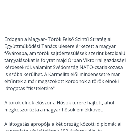
Erdogan a Magyar–Török Felső Szintű Stratégiai
Együttműködési Tanács ülésére érkezett a magyar
fővárosba, ám török sajtóértesülések szerint kétoldalú
tárgyalásokat is folytat majd Orbán Viktorral gazdasági
kérdésekről, valamint Svédország NATO-csatlakozása
is szóba kerülhet. A Karmelita elől mindenesetre már
eltűntek a már megszokott kordonok a török elnöki
látogatás "tiszteletére".
A török elnök először a Hősök terére hajtott, ahol
megkoszorúzta a magyar hősök emlékkövét.
A látogatás apropója a két ország közötti diplomáciai