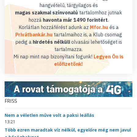
hangvételű, tárgyilagos és
magas szakmai színvonalú
tartalomhoz jutnak
hozzá
havonta már 1490 forintért
.
Korlátlan hozzáférést adunk az
Mfor.hu
és a
Privátbankár.hu
tartalmaihoz is, a Klub csomag
pedig a
hirdetés nélküli
olvasási lehetőséget is
tartalmazza.
Mi nap mint nap bizonyítani fogunk!
Legyen Ön is
előfizetőnk!
FRISS
Nem a véletlen műve volt a paksi leállás
13:21
Több ezren maradtak víz nélkül, egyelőre még nem javul