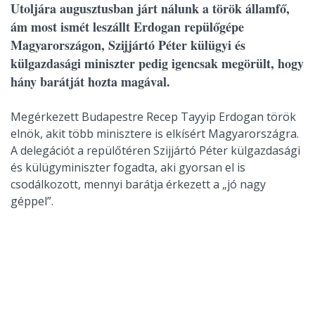
Utoljára augusztusban járt nálunk a török államfő,
ám most ismét leszállt Erdogan repülőgépe
Magyarországon, Szijjártó Péter külügyi és
külgazdasági miniszter pedig igencsak megörült, hogy
hány barátját hozta magával.
Megérkezett Budapestre Recep Tayyip Erdogan török
elnök, akit több minisztere is elkísért Magyarországra.
A delegációt a repülőtéren Szijjártó Péter külgazdasági
és külügyminiszter fogadta, aki gyorsan el is
csodálkozott, mennyi barátja érkezett a „jó nagy
géppel”.