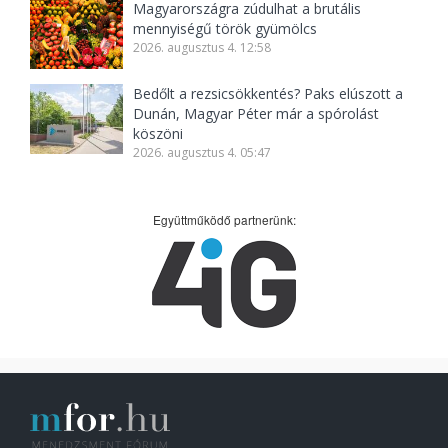
Magyarországra zúdulhat a brutális
mennyiségű török gyümölcs
2026. augusztus 4. 12:58
Bedőlt a rezsicsökkentés? Paks elúszott a
Dunán, Magyar Péter már a spórolást
köszöni
2026. augusztus 4. 05:47
Együttműködő partnerünk: