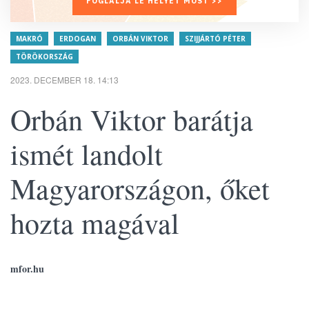
FOGLALJA LE HELYÉT MOST >>
MAKRÓ
ERDOGAN
ORBÁN VIKTOR
SZIJJÁRTÓ PÉTER
TÖRÖKORSZÁG
2023. DECEMBER 18. 14:13
Orbán Viktor barátja
ismét landolt
Magyarországon, őket
hozta magával
mfor.hu