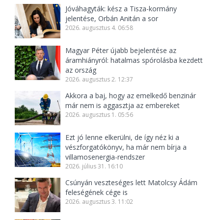
Jóváhagyták: kész a Tisza-kormány
jelentése, Orbán Anitán a sor
2026. augusztus 4. 06:58
Magyar Péter újabb bejelentése az
áramhiányról: hatalmas spórolásba kezdett
az ország
2026. augusztus 2. 12:37
Akkora a baj, hogy az emelkedő benzinár
már nem is aggasztja az embereket
2026. augusztus 1. 05:56
Ezt jó lenne elkerülni, de így néz ki a
vészforgatókönyv, ha már nem bírja a
villamosenergia-rendszer
2026. július 31. 16:10
Csúnyán veszteséges lett Matolcsy Ádám
feleségének cége is
2026. augusztus 3. 11:02