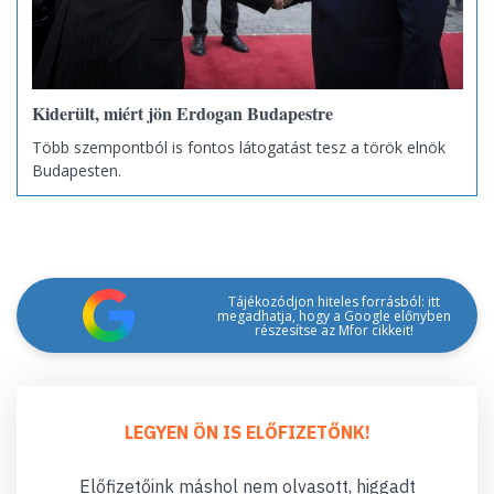
Kiderült, miért jön Erdogan Budapestre
Több szempontból is fontos látogatást tesz a török elnök
Budapesten.
Tájékozódjon hiteles forrásból: itt
megadhatja, hogy a Google előnyben
részesítse az Mfor cikkeit!
LEGYEN ÖN IS ELŐFIZETŐNK!
Előfizetőink máshol nem olvasott, higgadt