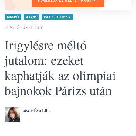
FOGLALJA LE HELYÉT MOST >>
MAKRÓ
ARANY
PÁRIZSI OLIMPIA
2024. JÚLIUS 26. 05:51
Irigylésre méltó
jutalom: ezeket
kaphatják az olimpiai
bajnokok Párizs után
László Éva Lilla