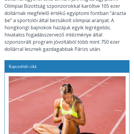
Olimpiai Bizottság szponzorokkal karöltve 105 ezer
dollárnak megfelelő értékű egyiptomi fontban “árazta
be” a sportolói által bezsákolt olimpiai aranyat. A
hongkongi bajnokok hazájuk egyik legrégebbi,
hivatalos fogadásszervező intézménye által
szponzorált program jóvoltából több mint 750 ezer
dollárral lesznek gazdagabbak Párizs után.
Kapcsolódó cikk