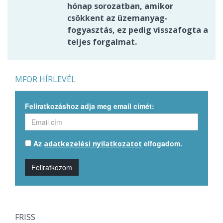
hónap sorozatban, amikor
csökkent az üzemanyag-
fogyasztás, ez pedig visszafogta a
teljes forgalmat.
MFOR HÍRLEVÉL
Feliratkozáshoz adja meg email címét:
Az
elfogadom.
adatkezelési nyilatkozatot
Feliratkozom
FRISS