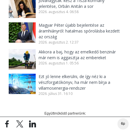
Jóváhagyták: kész a Tisza-kormány
jelentése, Orbán Anitán a sor
2026. augusztus 4. 06:58
Magyar Péter újabb bejelentése az
áramhiányról: hatalmas spórolásba kezdett
az ország
2026. augusztus 2. 12:37
Akkora a baj, hogy az emelkedő benzinár
már nem is aggasztja az embereket
2026. augusztus 1. 05:56
Ezt jó lenne elkerülni, de így néz ki a
vészforgatókönyv, ha már nem bírja a
villamosenergia-rendszer
2026. július 31. 16:10
Együttműködő partnerünk:
6p