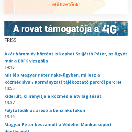
előfizetőnk!
FRISS
Akár három év börtönt is kaphat Szijjártó Péter, az ügyét
már a BRFK vizsgálja
14:16
Mit lép Magyar Péter Paks-ügyben, mi lesz a
közmédiával? Kormányzati tájékoztató percről percre!
13:55
Kiderült, ki irányítja a közmédia átvilágítását
13:37
Folytatódik az áreső a benzinkutakon
13:16
Magyar Péter beszámolt a Védelmi Munkacsoport
döntéseiről