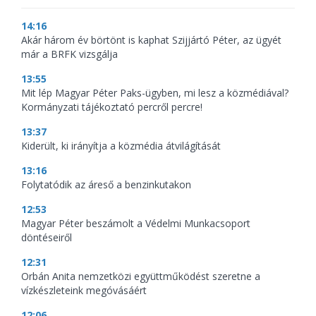
14:16
Akár három év börtönt is kaphat Szijjártó Péter, az ügyét
már a BRFK vizsgálja
13:55
Mit lép Magyar Péter Paks-ügyben, mi lesz a közmédiával?
Kormányzati tájékoztató percről percre!
13:37
Kiderült, ki irányítja a közmédia átvilágítását
13:16
Folytatódik az áreső a benzinkutakon
12:53
Magyar Péter beszámolt a Védelmi Munkacsoport
döntéseiről
12:31
Orbán Anita nemzetközi együttműködést szeretne a
vízkészleteink megóvásáért
12:06