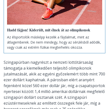
Hadd fájjon! Kiderült, mit élnek át az olimpikonok
Az élsportolók másképp kezelik a fájdalmat, mint az
átlagemberek. De nem mindegy, hogy az sérülésből adódik,
vagy csak az extrém fizikai megterhelés okozza.
Szingapúrban nagyrészt a nemzeti lottótársaság
támogatja a kiemelkedően teljesítő olimpikonok
jutalmazását, akik az egyéni győzelemért több mint 700
ezer dollárt kaphatnak. A párosban elért aranyért
fejenként közel 560 ezer dollár jár, míg a csapatsportok
nyertesei között 1,4 millió amerikai dollárnak megfelelő
szingapúri dollárt osztanak szét. A szingapúri
ezüstérmeseknek az említett összegek fele jár, míg a
bronzot szerzőknek már csak a 25 százaléka.