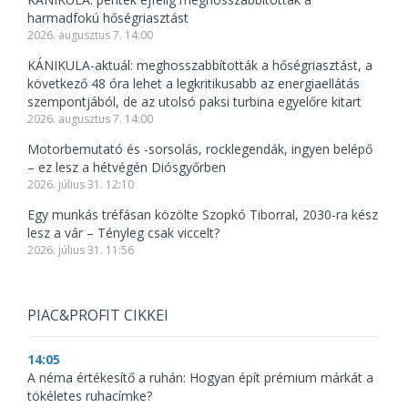
harmadfokú hőségriasztást
2026. augusztus 7. 14:00
KÁNIKULA-aktuál: meghosszabbították a hőségriasztást, a
következő 48 óra lehet a legkritikusabb az energiaellátás
szempontjából, de az utolsó paksi turbina egyelőre kitart
2026. augusztus 7. 14:00
Motorbemutató és -sorsolás, rocklegendák, ingyen belépő
– ez lesz a hétvégén Diósgyőrben
2026. július 31. 12:10
Egy munkás tréfásan közölte Szopkó Tiborral, 2030-ra kész
lesz a vár – Tényleg csak viccelt?
2026. július 31. 11:56
PIAC&PROFIT CIKKEI
14:05
A néma értékesítő a ruhán: Hogyan épít prémium márkát a
tökéletes ruhacímke?