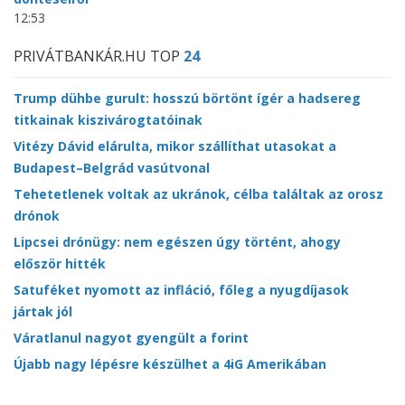
12:53
PRIVÁTBANKÁR.HU TOP
24
Trump dühbe gurult: hosszú börtönt ígér a hadsereg
titkainak kiszivárogtatóinak
Vitézy Dávid elárulta, mikor szállíthat utasokat a
Budapest–Belgrád vasútvonal
Tehetetlenek voltak az ukránok, célba találtak az orosz
drónok
Lipcsei drónügy: nem egészen úgy történt, ahogy
először hitték
Satuféket nyomott az infláció, főleg a nyugdíjasok
jártak jól
Váratlanul nagyot gyengült a forint
Újabb nagy lépésre készülhet a 4iG Amerikában