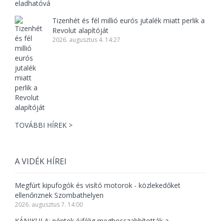
Tizenhét és fél millió eurós jutalék miatt perlik a
Revolut alapítóját
2026. augusztus 4. 14:27
TOVÁBBI HÍREK >
A VIDÉK HÍREI
Megfúrt kipufogók és visító motorok - közlekedőket
ellenőriznek Szombathelyen
2026. augusztus 7. 14:00
KÁNIKULA: péntek éjfélig meghosszabbították a