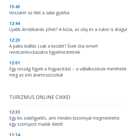
13:45
Visszatér az élet a zalai gyárba
12:44
Újabb árrobbanás jöhet? A búza, az olaj és a cukor is drágul
12:23
A paksi leállás csak a kezdet? Évek óta ismert
rendszerkockázatra figyelmeztetnek
12:01
Egy ország figyeli a fogyasztást – a vállalkozások menthetik
meg az esti áramcsúcsokat
TURIZMUS ONLINE CIKKEI
12:33
Egy kis odafigyelés, ami minden bizonnyal megmentette
egy szomjazó madár életét
11:14