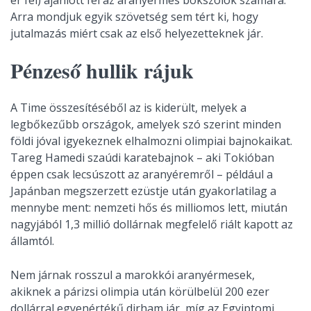
Arra mondjuk egyik szövetség sem tért ki, hogy
jutalmazás miért csak az első helyezetteknek jár.
Pénzeső hullik rájuk
A Time összesítéséből az is kiderült, melyek a
legbőkezűbb országok, amelyek szó szerint minden
földi jóval igyekeznek elhalmozni olimpiai bajnokaikat.
Tareg Hamedi szaúdi karatebajnok – aki Tokióban
éppen csak lecsúszott az aranyéremről – például a
Japánban megszerzett ezüstje után gyakorlatilag a
mennybe ment: nemzeti hős és milliomos lett, miután
nagyjából 1,3 millió dollárnak megfelelő riált kapott az
államtól.
Nem járnak rosszul a marokkói aranyérmesek,
akiknek a párizsi olimpia után körülbelül 200 ezer
dollárral egyenértékű dirham jár, míg az Egyiptomi