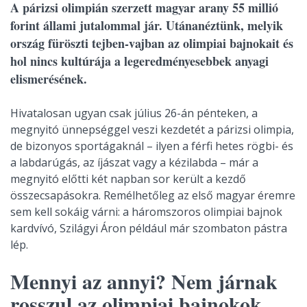
A párizsi olimpián szerzett magyar arany 55 millió
forint állami jutalommal jár. Utánanéztünk, melyik
ország füröszti tejben-vajban az olimpiai bajnokait és
hol nincs kultúrája a legeredményesebbek anyagi
elismerésének.
Hivatalosan ugyan csak július 26-án pénteken, a
megnyitó ünnepséggel veszi kezdetét a párizsi olimpia,
de bizonyos sportágaknál – ilyen a férfi hetes rögbi- és
a labdarúgás, az íjászat vagy a kézilabda – már a
megnyitó előtti két napban sor került a kezdő
összecsapásokra. Remélhetőleg az első magyar éremre
sem kell sokáig várni: a háromszoros olimpiai bajnok
kardvívó, Szilágyi Áron például már szombaton pástra
lép.
Mennyi az annyi? Nem járnak
rosszul az olimpiai bajnokok