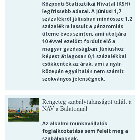
Központi Statisztikai Hivatal (KSH)
legfrissebb adatai. A júniusi 1,7
százalékról júliusban mindössze 1,2
százalékra lassult a pénzromlás
üteme éves szinten, ami utoljára
10 évvel ezelőtt fordult elő a
magyar gazdaságban. Júniushoz
képest átlagosan 0,1 százalékkal
csökkentek az árak, ami a nyár
közepén egyáltalán nem számít
szokványos jelenségnek.
Rengeteg szabálytalanságot talált a
NAV a Balatonnál
Az alkalmi munkavállalók
foglalkoztatása sem felelt meg a
szabályoknak.