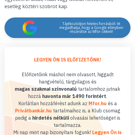
esetleg köztéri szobrot kap.
Tájékozódjon hiteles forrásból: itt
megadhatja, hogy a Google előnyben
részesítse az Mfor cikkeit!
LEGYEN ÖN IS ELŐFIZETŐNK!
Előfizetőink máshol nem olvasott, higgadt
hangvételű, tárgyilagos és
magas szakmai színvonalú
tartalomhoz jutnak
hozzá
havonta már 1490 forintért
.
Korlátlan hozzáférést adunk az
Mfor.hu
és a
Privátbankár.hu
tartalmaihoz is, a Klub csomag
pedig a
hirdetés nélküli
olvasási lehetőséget is
tartalmazza.
Mi nap mint nap bizonyítani fogunk!
Legyen Ön is