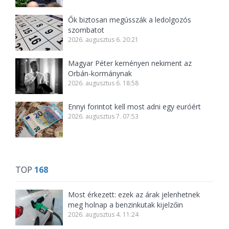
Ők biztosan megússzák a ledolgozós
szombatot
2026. augusztus 6. 20:21
Magyar Péter keményen nekiment az
Orbán-kormánynak
2026. augusztus 6. 18:58
Ennyi forintot kell most adni egy euróért
2026. augusztus 7. 07:53
TOP
168
Most érkezett: ezek az árak jelenhetnek
meg holnap a benzinkutak kijelzőin
2026. augusztus 4. 11:24