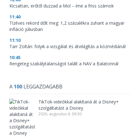
Kicsattan, erőtől duzzad a Mol – íme a friss számok
11:40
Tízéves rekord dőlt meg: 1,2 százalékra zuhant a magyar
infláció júliusban
11:10
Tarr Zoltán: folyik a vizsgálat és átvilágítás a közmédiánál
10:45
Rengeteg szabálytalanságot talált a NAV a Balatonnál
A
100
LEGGAZDAGABB
TikTok-videókkal alakítaná át a Disney+
szolgáltatást a Disney
2026. augusztus 6. 09:30