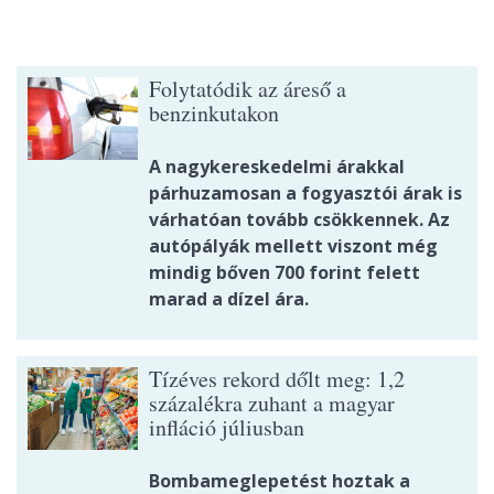
Folytatódik az áreső a
benzinkutakon
A nagykereskedelmi árakkal
párhuzamosan a fogyasztói árak is
várhatóan tovább csökkennek. Az
autópályák mellett viszont még
mindig bőven 700 forint felett
marad a dízel ára.
Tízéves rekord dőlt meg: 1,2
százalékra zuhant a magyar
infláció júliusban
Bombameglepetést hoztak a