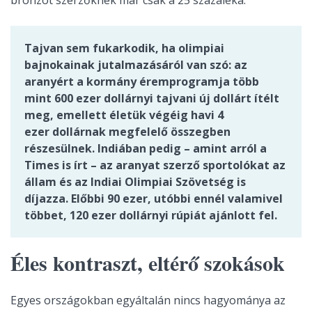
Tajvan sem fukarkodik, ha olimpiai
bajnokainak jutalmazásáról van szó: az
aranyért a kormány éremprogramja több
mint 600 ezer dollárnyi tajvani új dollárt ítélt
meg, emellett életük végéig havi 4
ezer dollárnak megfelelő összegben
részesülnek. Indiában pedig – amint arról a
Times is írt – az aranyat szerző sportolókat az
állam és az Indiai Olimpiai Szövetség is
díjazza. Előbbi 90 ezer, utóbbi ennél valamivel
többet, 120 ezer dollárnyi rúpiát ajánlott fel.
Éles kontraszt, eltérő szokások
Egyes országokban egyáltalán nincs hagyománya az