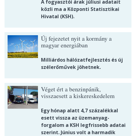
A fogyasztói árak júliusi adatait
közli ma a Központi Statisztikai
Hivatal (KSH).
Új fejezetet nyit a kormány a
magyar energiában
Milliárdos hálózatfejlesztés és új
szélerőművek jöhetnek.
Véget ért a benzinpánik,
visszaesett a kiskereskedelem
Egy hónap alatt 4,7 százalékkal
esett vissza az üzemanyag-
forgalom a KSH legfrissebb adatai
szerint. Június volt a harmadik