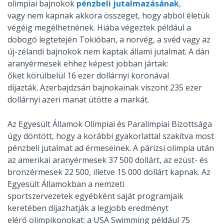
olimpiai bajnokok
pénzbeli jutalmazásának
,
vagy nem kapnak akkora összeget, hogy abból életük
végéig megélhetnének. Hiába végeztek például a
dobogó legtetején Tokióban, a norvég, a svéd vagy az
új-zélandi bajnokok nem kaptak állami jutalmat. A dán
aranyérmesek ehhez képest jobban jártak:
őket körülbelül 16 ezer dollárnyi koronával
díjazták. Azerbajdzsán bajnokainak viszont 235 ezer
dollárnyi azeri manat ütötte a markát.
Az Egyesült Államok Olimpiai és Paralimpiai Bizottsága
úgy döntött, hogy a korábbi gyakorlattal szakítva most
pénzbeli jutalmat ad érmeseinek. A párizsi olimpia után
az amerikai aranyérmesek 37 500 dollárt, az ezüst- és
bronzérmesek 22 500, illetve 15 000 dollárt kapnak. Az
Egyesült Államokban a nemzeti
sportszervezetek egyébként saját programjaik
keretében díjazhatják a legjobb eredményt
elérő olimpikonokat: a USA Swimming például 75