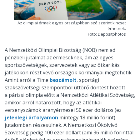
Az olimpiai érmek egyes országokban szó szerint kincset
érhetnek.
Fotó: Depositphotos
A Nemzetközi Olimpiai Bizottság (NOB) nem ad
pénzbeli jutalmat az érmeseknek, ám az egyes
sportszövetségek, szervezetek vagy az ötkarikás
játékokon részt vevő országok kormányai megtehetik.
Amint arról a Time
beszámolt
, sportági
szakszövetségi szempontból úttörő döntést hozott
a párizsi olimpia előtt a Nemzetközi Atlétikai Szövetség,
amikor arról határozott, hogy az atlétikai
versenyszámok aranyérmesei 50 ezer dolláros (ez
jelenlegi árfolyamon
mintegy 18 millió forint)
jutalomban részesülnek. A Nemzetközi Ökölvívó
Szövetség pedig 100 ezer dollárt (ami 36 millió forinttal
ér fel) ajánlott fel az aranyérmes bokszolók számára.