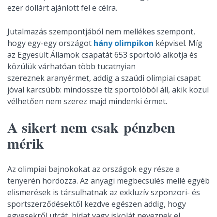
ezer dollárt ajánlott fel e célra.
Jutalmazás szempontjából nem mellékes szempont,
hogy egy-egy országot
hány olimpikon
képvisel. Míg
az Egyesült Államok csapatát 653 sportoló alkotja és
közülük várhatóan több tucatnyian
szereznek aranyérmet, addig a szaúdi olimpiai csapat
jóval karcsúbb: mindössze tíz sportolóból áll, akik közül
vélhetően nem szerez majd mindenki érmet.
A sikert nem csak pénzben
mérik
Az olimpiai bajnokokat az országok egy része a
tenyerén hordozza. Az anyagi megbecsülés mellé egyéb
elismerések is társulhatnak az exkluzív szponzori- és
sportszerződésektől kezdve egészen addig, hogy
egyesekről utcát, hidat vagy iskolát neveznek el,