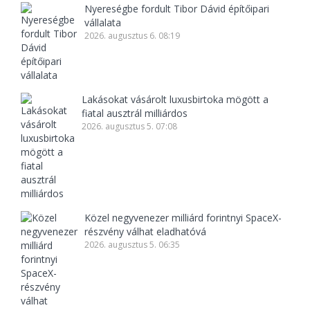
Nyereségbe fordult Tibor Dávid építőipari
vállalata
2026. augusztus 6. 08:19
Lakásokat vásárolt luxusbirtoka mögött a
fiatal ausztrál milliárdos
2026. augusztus 5. 07:08
Közel negyvenezer milliárd forintnyi SpaceX-
részvény válhat eladhatóvá
2026. augusztus 5. 06:35