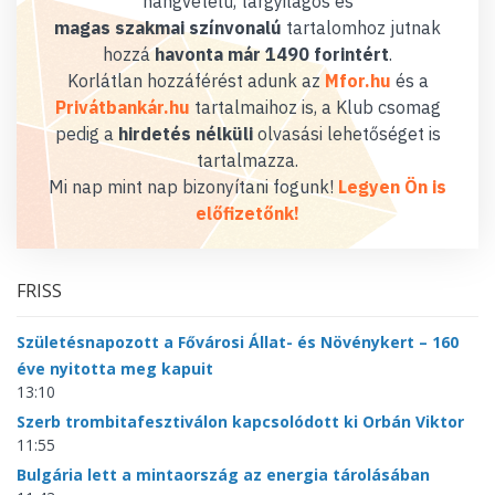
hangvételű, tárgyilagos és
magas szakmai színvonalú
tartalomhoz jutnak
hozzá
havonta már 1490 forintért
.
Korlátlan hozzáférést adunk az
Mfor.hu
és a
Privátbankár.hu
tartalmaihoz is, a Klub csomag
pedig a
hirdetés nélküli
olvasási lehetőséget is
tartalmazza.
Mi nap mint nap bizonyítani fogunk!
Legyen Ön is
előfizetőnk!
FRISS
Születésnapozott a Fővárosi Állat- és Növénykert – 160
éve nyitotta meg kapuit
13:10
Szerb trombitafesztiválon kapcsolódott ki Orbán Viktor
11:55
Bulgária lett a mintaország az energia tárolásában