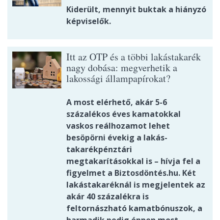
Kiderült, mennyit buktak a hiányzó
képviselők.
Itt az OTP és a többi lakástakarék
nagy dobása: megverhetik a
lakossági állampapírokat?
A most elérhető, akár 5-6
százalékos éves kamatokkal
vaskos reálhozamot lehet
besöpörni évekig a lakás-
takarékpénztári
megtakarításokkal is – hívja fel a
figyelmet a Biztosdöntés.hu. Két
lakástakaréknál is megjelentek az
akár 40 százalékra is
feltornászható kamatbónuszok, a