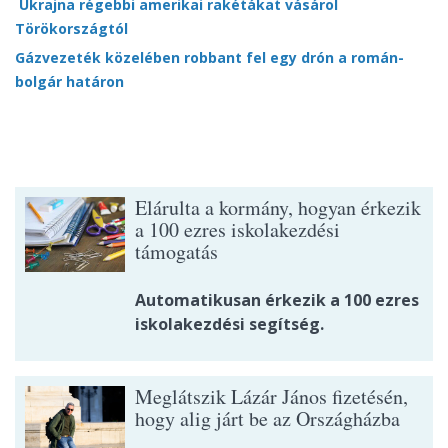
Ukrajna régebbi amerikai rakétákat vásárol
Törökországtól
Gázvezeték közelében robbant fel egy drón a román-
bolgár határon
Elárulta a kormány, hogyan érkezik
a 100 ezres iskolakezdési
támogatás
Automatikusan érkezik a 100 ezres
iskolakezdési segítség.
Meglátszik Lázár János fizetésén,
hogy alig járt be az Országházba