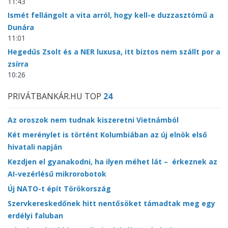
11:43
Ismét fellángolt a vita arról, hogy kell-e duzzasztómű a
Dunára
11:01
Hegedűs Zsolt és a NER luxusa, itt biztos nem szállt por a
zsírra
10:26
PRIVÁTBANKÁR.HU TOP
24
Az oroszok nem tudnak kiszeretni Vietnámból
Két merénylet is történt Kolumbiában az új elnök első
hivatali napján
Kezdjen el gyanakodni, ha ilyen méhet lát – érkeznek az
AI-vezérlésű mikrorobotok
Új NATO-t épít Törökország
Szervkereskedőnek hitt nentősöket támadtak meg egy
erdélyi faluban