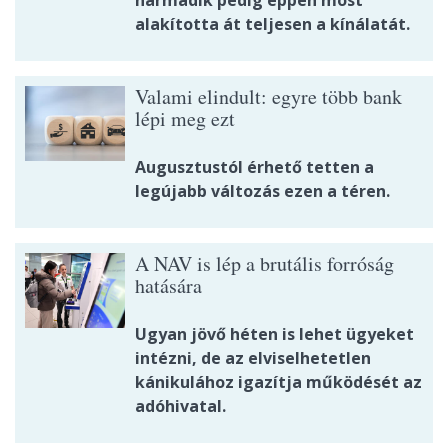
harmadik pedig éppen most
alakította át teljesen a kínálatát.
Valami elindult: egyre több bank
lépi meg ezt
Augusztustól érhető tetten a
legújabb változás ezen a téren.
A NAV is lép a brutális forróság
hatására
Ugyan jövő héten is lehet ügyeket
intézni, de az elviselhetetlen
kánikulához igazítja működését az
adóhivatal.