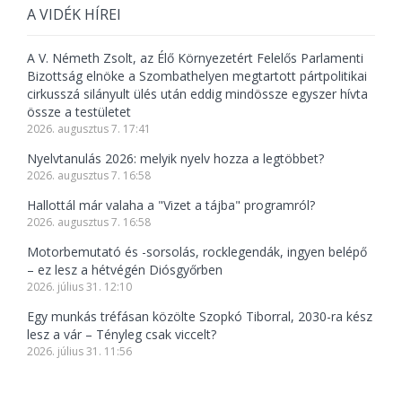
A VIDÉK HÍREI
A V. Németh Zsolt, az Élő Környezetért Felelős Parlamenti
Bizottság elnöke a Szombathelyen megtartott pártpolitikai
cirkusszá silányult ülés után eddig mindössze egyszer hívta
össze a testületet
2026. augusztus 7. 17:41
Nyelvtanulás 2026: melyik nyelv hozza a legtöbbet?
2026. augusztus 7. 16:58
Hallottál már valaha a "Vizet a tájba" programról?
2026. augusztus 7. 16:58
Motorbemutató és -sorsolás, rocklegendák, ingyen belépő
– ez lesz a hétvégén Diósgyőrben
2026. július 31. 12:10
Egy munkás tréfásan közölte Szopkó Tiborral, 2030-ra kész
lesz a vár – Tényleg csak viccelt?
2026. július 31. 11:56