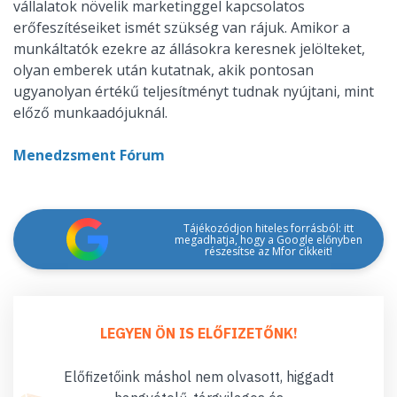
vállalatok növelik marketinggel kapcsolatos
erőfeszítéseiket ismét szükség van rájuk. Amikor a
munkáltatók ezekre az állásokra keresnek jelölteket,
olyan emberek után kutatnak, akik pontosan
ugyanolyan értékű teljesítményt tudnak nyújtani, mint
előző munkaadójuknál.
Menedzsment Fórum
Tájékozódjon hiteles forrásból: itt
megadhatja, hogy a Google előnyben
részesítse az Mfor cikkeit!
LEGYEN ÖN IS ELŐFIZETŐNK!
Előfizetőink máshol nem olvasott, higgadt