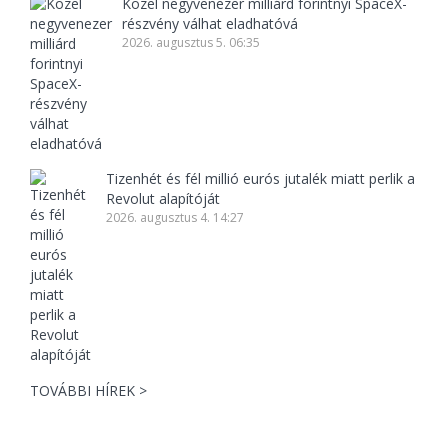
Közel negyvenezer milliárd forintnyi SpaceX-
részvény válhat eladhatóvá
2026. augusztus 5. 06:35
Tizenhét és fél millió eurós jutalék miatt perlik a
Revolut alapítóját
2026. augusztus 4. 14:27
TOVÁBBI HÍREK >