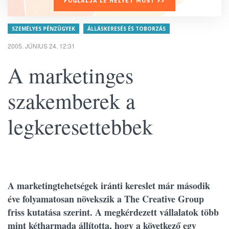
FOGLALJA LE HELYÉT MOST >>
SZEMÉLYES PÉNZÜGYEK
ÁLLÁSKERESÉS ÉS TOBORZÁS
2005. JÚNIUS 24. 12:31
A marketinges
szakemberek a
legkeresettebbek
A marketingtehetségek iránti kereslet már második
éve folyamatosan növekszik a The Creative Group
friss kutatása szerint. A megkérdezett vállalatok több
mint kétharmada állította, hogy a következő egy