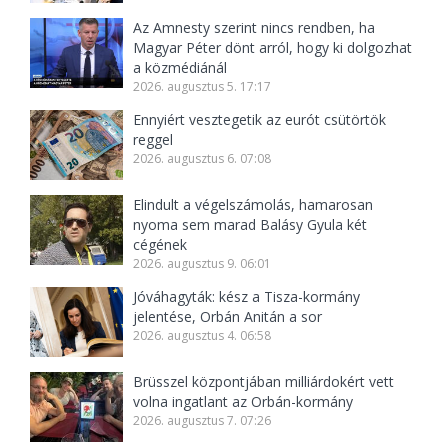
Az Amnesty szerint nincs rendben, ha
Magyar Péter dönt arról, hogy ki dolgozhat
a közmédiánál
2026. augusztus 5. 17:17
Ennyiért vesztegetik az eurót csütörtök
reggel
2026. augusztus 6. 07:08
Elindult a végelszámolás, hamarosan
nyoma sem marad Balásy Gyula két
cégének
2026. augusztus 9. 06:01
Jóváhagyták: kész a Tisza-kormány
jelentése, Orbán Anitán a sor
2026. augusztus 4. 06:58
Brüsszel központjában milliárdokért vett
volna ingatlant az Orbán-kormány
2026. augusztus 7. 07:26