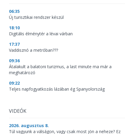
06:35
Új turisztikai rendszer készül
18:10
Digitális élménytér a lévai várban
17:37
Vaddisznó a metróban???
09:36
Átalakult a balatoni turizmus, a last minute ma már a
meghatározó
09:22
Teljes napfogyatkozás lázában ég Spanyolország
VIDEÓK
2026. augusztus 8.
Túl vagyunk a válságon, vagy csak most jön a neheze? Ez