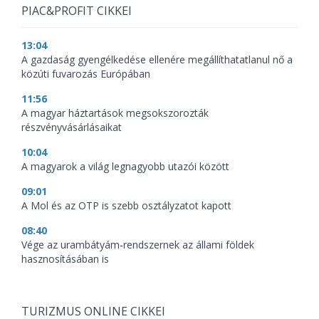
PIAC&PROFIT CIKKEI
13:04
A gazdaság gyengélkedése ellenére megállíthatatlanul nő a
közúti fuvarozás Európában
11:56
A magyar háztartások megsokszorozták
részvényvásárlásaikat
10:04
A magyarok a világ legnagyobb utazói között
09:01
A Mol és az OTP is szebb osztályzatot kapott
08:40
Vége az urambátyám-rendszernek az állami földek
hasznosításában is
TURIZMUS ONLINE CIKKEI