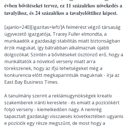
évben bővítéseket tervez, ez 11 százalékos növekedés a
tavalyihoz, és 24 százalékos a tavalyelőttihez képest.
[ajanlo=240][igazitas=left/]A felmérést végző társaság
ügyvezető igazgatója, Tracey Fuller elmondta, a
munkaadók a gazdasági stabilitás miatt biztonságban
érzik magukat, így bátrabban alkalmaznak újabb
dolgozókat. Szintén a bővítéseket ösztönző erő, hogy a
munkáltatók a növekvő verseny miatt arra
törekszenek, hogy az ifjú tehetségeket még a
konkurencia előtt megkaparintsák maguknak - írja az
East Bay Business Times.
A tanulmány szerint a reklámügynökségek kreatív
szakemberek iránti kereslete - és emiatt a pozíciókért
folyó verseny - kiemelkedően nagy. A nemrég
tapasztalt gazdasági visszaesés következtében ugyanis
e pozíciók egy része megszűnt, de most hogy a