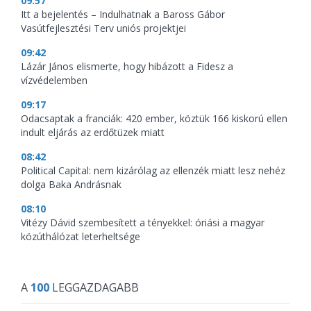
09:57
Itt a bejelentés – Indulhatnak a Baross Gábor
Vasútfejlesztési Terv uniós projektjei
09:42
Lázár János elismerte, hogy hibázott a Fidesz a
vízvédelemben
09:17
Odacsaptak a franciák: 420 ember, köztük 166 kiskorú ellen
indult eljárás az erdőtüzek miatt
08:42
Political Capital: nem kizárólag az ellenzék miatt lesz nehéz
dolga Baka Andrásnak
08:10
Vitézy Dávid szembesített a tényekkel: óriási a magyar
közúthálózat leterheltsége
A
100
LEGGAZDAGABB