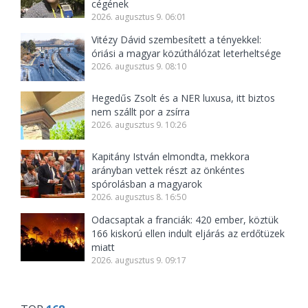
cégének
2026. augusztus 9. 06:01
Vitézy Dávid szembesített a tényekkel:
óriási a magyar közúthálózat leterheltsége
2026. augusztus 9. 08:10
Hegedűs Zsolt és a NER luxusa, itt biztos
nem szállt por a zsírra
2026. augusztus 9. 10:26
Kapitány István elmondta, mekkora
arányban vettek részt az önkéntes
spórolásban a magyarok
2026. augusztus 8. 16:50
Odacsaptak a franciák: 420 ember, köztük
166 kiskorú ellen indult eljárás az erdőtüzek
miatt
2026. augusztus 9. 09:17