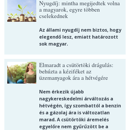
Nyugdíj: mintha megijedtek volna
a magyarok, egyre többen
cselekednek
Az állami nyugdíj nem biztos, hogy
elegendő lesz, emiatt határozott
sok magyar.
Elmaradt a csütörtöki drágulás:
behúzta a kéziféket az
üzemanyagok ára a hétvégére
Nem érkezik újabb
nagykereskedelmi árváltozás a
hétvégén, így szombattól a benzin
és a gázolaj ára is változatlan
marad. A csütörtöki áremelés
egyelőre nem gyűrűzött be a