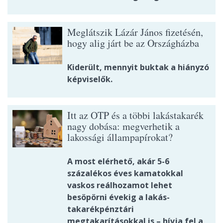
Meglátszik Lázár János fizetésén,
hogy alig járt be az Országházba
Kiderült, mennyit buktak a hiányzó
képviselők.
Itt az OTP és a többi lakástakarék
nagy dobása: megverhetik a
lakossági állampapírokat?
A most elérhető, akár 5-6
százalékos éves kamatokkal
vaskos reálhozamot lehet
besöpörni évekig a lakás-
takarékpénztári
megtakarításokkal is – hívja fel a