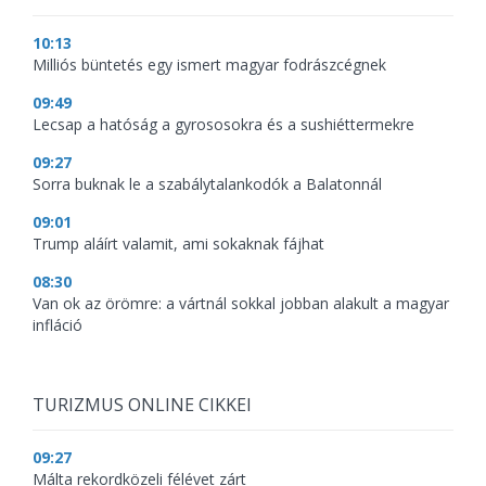
10:13
Milliós büntetés egy ismert magyar fodrászcégnek
09:49
Lecsap a hatóság a gyrososokra és a sushiéttermekre
09:27
Sorra buknak le a szabálytalankodók a Balatonnál
09:01
Trump aláírt valamit, ami sokaknak fájhat
08:30
Van ok az örömre: a vártnál sokkal jobban alakult a magyar
infláció
TURIZMUS ONLINE CIKKEI
09:27
Málta rekordközeli félévet zárt