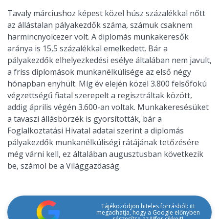
Tavaly márciushoz képest közel húsz százalékkal nőtt
az állástalan pályakezdők száma, számuk csaknem
harmincnyolcezer volt. A diplomás munkakeresők
aránya is 15,5 százalékkal emelkedett. Bár a
pályakezdők elhelyezkedési esélye általában nem javult,
a friss diplomások munkanélkülisége az első négy
hónapban enyhült. Míg év elején közel 3.800 felsőfokú
végzettségű fiatal szerepelt a regisztráltak között,
addig április végén 3.600-an voltak. Munkakeresésüket
a tavaszi állásbörzék is gyorsították, bár a
Foglalkoztatási Hivatal adatai szerint a diplomás
pályakezdők munkanélküliségi rátájának tetőzésére
még várni kell, ez általában augusztusban következik
be, számol be a Világgazdaság.
Tájékozódjon hiteles forrásból: itt
megadhatja, hogy a Google előnyben
részesítse az Mfor cikkeit!