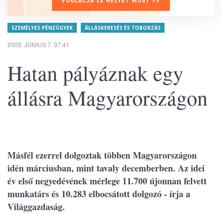
FOGLALJA LE HELYÉT MOST >>
SZEMÉLYES PÉNZÜGYEK
ÁLLÁSKERESÉS ÉS TOBORZÁS
2005. JÚNIUS 7. 07:41
Hatan pályáznak egy
állásra Magyarországon
Másfél ezerrel dolgoztak többen Magyarországon
idén márciusban, mint tavaly decemberben. Az idei
év első negyedévének mérlege 11.700 újonnan felvett
munkatárs és 10.283 elbocsátott dolgozó - írja a
Világgazdaság.