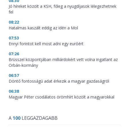
08:30
Jó híreket közölt a KSH, főleg a nyugdíjasok lélegezhetnek
fel
08:22
Hatalmas kaszált eddig az idén a Mol
07:53
Ennyi forintot kell most adni egy euróért
07:26
Brüsszel központjában milliárdokért vett volna ingatlant az
Orbán-kormány
06:57
Döntő fontosságú adat érkezik a magyar gazdaságról
06:38
Magyar Péter csodálatos örömhírt közölt a magyarokkal
A
100
LEGGAZDAGABB