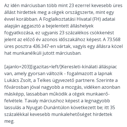
Az idén márciusban több mint 23 ezerrel kevesebb üres
állást hirdettek meg a cégek országszerte, mint egy
évvel korábban. A Foglalkoztatási Hivatal (FH) adatai
alapján aggasztó a bejelentett álláshelyek
fogyatkozása, ez ugyanis 23 százalékos csökkenést
jelent az előző év azonos időszakához képest. A 73.568
üres posztra 436.347-en vártak, vagyis egy állásra közel
hat munkanélküli jutott márciusban.
[ajanlo=203][igazitas=left/]Keresleti-kínálati álláspiac
van, amely gyorsan változik - fogalmazott a lapnak
Lukács Zsolt, a Telkes ügyvezető partnere. Szerinte a
fővárosban jóval nagyobb a mozgás, vidéken azonban
másképp, lassabban működik a cégek munkaerő-
felvétele. Tavaly márciushoz képest a legnagyobb
lassulás a Nyugat-Dunántúlon következett be; itt 35
százalékkal kevesebb munkalehetőséget hirdettek
meg.