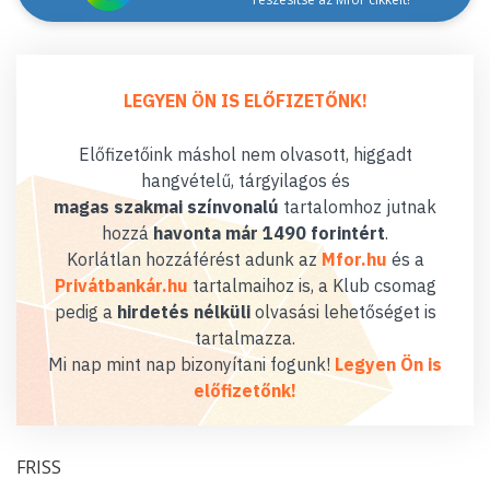
LEGYEN ÖN IS ELŐFIZETŐNK!
Előfizetőink máshol nem olvasott, higgadt
hangvételű, tárgyilagos és
magas szakmai színvonalú
tartalomhoz jutnak
hozzá
havonta már 1490 forintért
.
Korlátlan hozzáférést adunk az
Mfor.hu
és a
Privátbankár.hu
tartalmaihoz is, a Klub csomag
pedig a
hirdetés nélküli
olvasási lehetőséget is
tartalmazza.
Mi nap mint nap bizonyítani fogunk!
Legyen Ön is
előfizetőnk!
FRISS