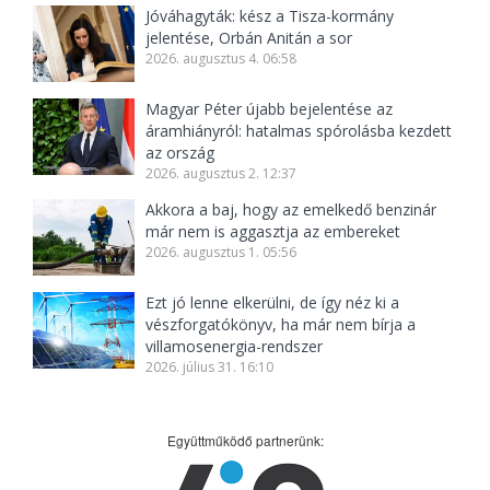
Jóváhagyták: kész a Tisza-kormány
jelentése, Orbán Anitán a sor
2026. augusztus 4. 06:58
Magyar Péter újabb bejelentése az
áramhiányról: hatalmas spórolásba kezdett
az ország
2026. augusztus 2. 12:37
Akkora a baj, hogy az emelkedő benzinár
már nem is aggasztja az embereket
2026. augusztus 1. 05:56
Ezt jó lenne elkerülni, de így néz ki a
vészforgatókönyv, ha már nem bírja a
villamosenergia-rendszer
2026. július 31. 16:10
Együttműködő partnerünk: