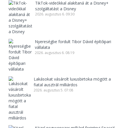
TikTok-videókkal alakítaná át a Disney+
szolgáltatást a Disney
2026. augusztus 6. 09:30
Nyereségbe fordult Tibor Dávid építőipari
vállalata
2026. augusztus 6. 08:19
Lakásokat vásárolt luxusbirtoka mögött a
fiatal ausztrál milliárdos
2026. augusztus 5. 07:08
Közel negyvenezer milliárd forintnyi SpaceX-