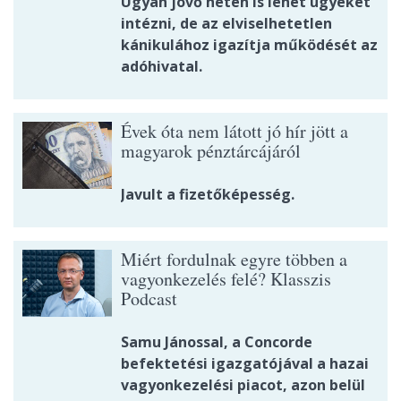
Ugyan jövő héten is lehet ügyeket
intézni, de az elviselhetetlen
kánikulához igazítja működését az
adóhivatal.
Évek óta nem látott jó hír jött a
magyarok pénztárcájáról
Javult a fizetőképesség.
Miért fordulnak egyre többen a
vagyonkezelés felé? Klasszis
Podcast
Samu Jánossal, a Concorde
befektetési igazgatójával a hazai
vagyonkezelési piacot, azon belül