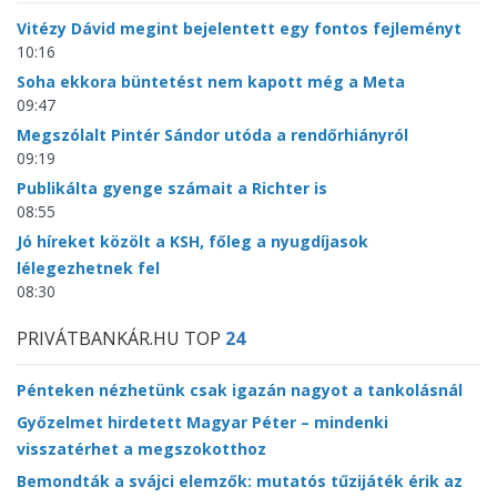
Vitézy Dávid megint bejelentett egy fontos fejleményt
10:16
Soha ekkora büntetést nem kapott még a Meta
09:47
Megszólalt Pintér Sándor utóda a rendőrhiányról
09:19
Publikálta gyenge számait a Richter is
08:55
Jó híreket közölt a KSH, főleg a nyugdíjasok
lélegezhetnek fel
08:30
PRIVÁTBANKÁR.HU TOP
24
Pénteken nézhetünk csak igazán nagyot a tankolásnál
Győzelmet hirdetett Magyar Péter – mindenki
visszatérhet a megszokotthoz
Bemondták a svájci elemzők: mutatós tűzijáték érik az