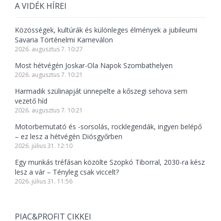
A VIDÉK HÍREI
Közösségek, kultúrák és különleges élmények a jubileumi
Savaria Történelmi Karneválon
2026. augusztus 7. 10:27
Most hétvégén Joskar-Ola Napok Szombathelyen
2026. augusztus 7. 10:21
Harmadik szülinapját ünnepelte a kőszegi sehova sem
vezető híd
2026. augusztus 7. 10:21
Motorbemutató és -sorsolás, rocklegendák, ingyen belépő
– ez lesz a hétvégén Diósgyőrben
2026. július 31. 12:10
Egy munkás tréfásan közölte Szopkó Tiborral, 2030-ra kész
lesz a vár – Tényleg csak viccelt?
2026. július 31. 11:56
PIAC&PROFIT CIKKEI