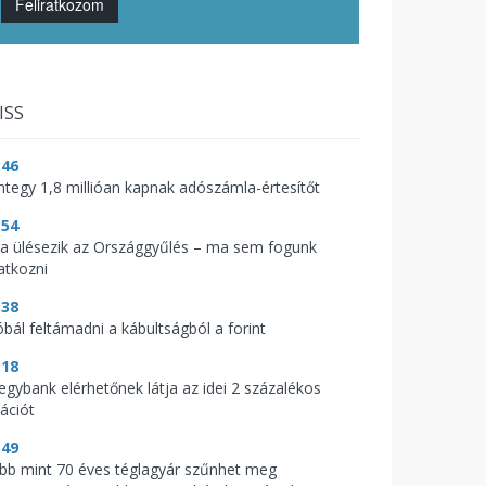
Feliratkozom
ISS
:46
ntegy 1,8 millióan kapnak adószámla-értesítőt
:54
ra ülésezik az Országgyűlés – ma sem fogunk
atkozni
:38
óbál feltámadni a kábultságból a forint
:18
jegybank elérhetőnek látja az idei 2 százalékos
lációt
:49
bb mint 70 éves téglagyár szűnhet meg