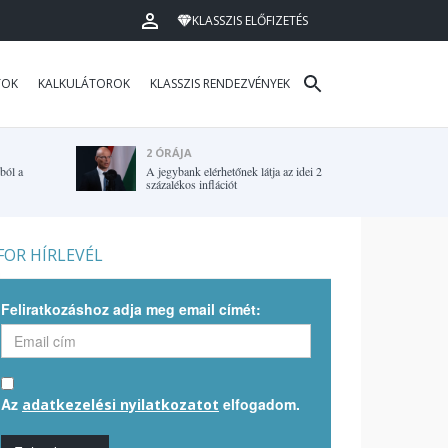
KLASSZIS ELŐFIZETÉS
TOK
KALKULÁTOROK
KLASSZIS RENDEZVÉNYEK
2 ÓRÁJA
ból a
A jegybank elérhetőnek látja az idei 2
százalékos inflációt
OR HÍRLEVÉL
Feliratkozáshoz adja meg email címét:
Az
elfogadom.
adatkezelési nyilatkozatot