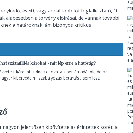
kenykedő, és 50, vagy annál több főt foglalkoztató, 10
ak alapesetben a törvény előírásai, de vannak további
eknek a határoknak, ám bizonyos kritikus
hat százmilliós károkat - mit lép erre a hatóság?
özvetett károkat tudnak okozni a kibertámadások, de az
magyar kibervédelmi szabályozás betartása sem lesz
ző
nagyon jelentősen kibővítette az érintettek körét, a