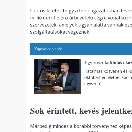
Fontos kitétel, hogy a fenti ágazatokban tevé
millió eurót elérő árbevételű cégre vonatkozn
szervezetek, amelyek ugyan alatta vannak ez
szolgáltatásokat végeznek.
Kapcsolódó cikk
Egy rossz kattintás okoz
Hatalmas közvetlen és k
októberben életbe lépő 
egyszerű.
Sok érintett, kevés jelentke
Márpedig mindez a korábbi törvényhez képest 