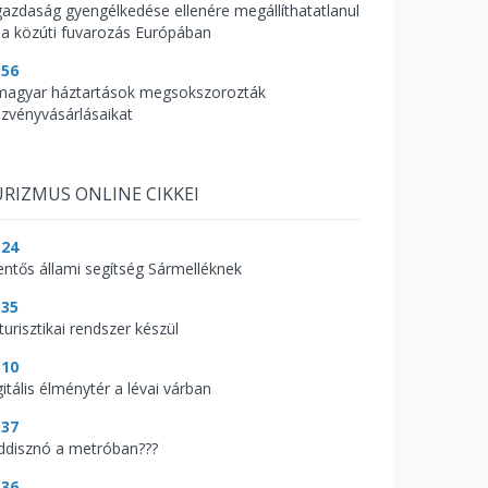
gazdaság gyengélkedése ellenére megállíthatatlanul
 a közúti fuvarozás Európában
:56
magyar háztartások megsokszorozták
szvényvásárlásaikat
RIZMUS ONLINE CIKKEI
:24
lentős állami segítség Sármelléknek
:35
turisztikai rendszer készül
:10
itális élménytér a lévai várban
:37
ddisznó a metróban???
:36