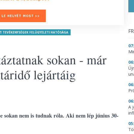
 LE HELYÉT MOST >>
FR
 TEVÉKENYSÉGEK FELÜGYELETI HATÓSÁGA
07
Mi
káztatnak sokan - már
06
Új
táridő lejártáig
un
06
Pr
06
A 
inf
 de sokan nem is tudnak róla. Aki nem lép június 30-
05
Tö