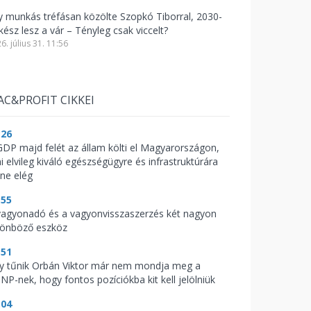
y munkás tréfásan közölte Szopkó Tiborral, 2030-
kész lesz a vár – Tényleg csak viccelt?
6. július 31. 11:56
AC&PROFIT CIKKEI
:26
GDP majd felét az állam költi el Magyarországon,
i elvileg kiváló egészségügyre és infrastruktúrára
nne elég
:55
vagyonadó és a vagyonvisszaszerzés két nagyon
lönböző eszköz
:51
y tűnik Orbán Viktor már nem mondja meg a
NP-nek, hogy fontos pozíciókba kit kell jelölniük
:04