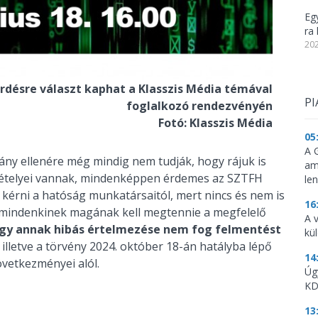
Eg
ra 
202
rdésre választ kaphat a Klasszis Média témával
PI
foglalkozó rendezvényén
Fotó: Klasszis Média
05
A 
ny ellenére még mindig nem tudják, hogy rájuk is
am
 kételyei vannak, mindenképpen érdemes az SZTFH
le
is kérni a hatóság munkatársaitól, mert nincs és nem is
16
l, mindenkinek magának kell megtennie a megfelelő
A 
gy annak hibás értelmezése nem fog felmentést
kü
, illetve a törvény 2024. október 18-án hatályba lépő
14
vetkezményei alól.
Úg
KD
13