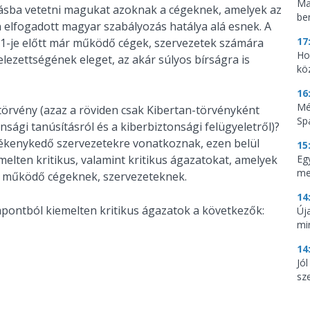
Ma
ásba vetetni magukat azoknak a cégeknek, amelyek az
be
án elfogadott magyar szabályozás hatálya alá esnek. A
17
r 1-je előtt már működő cégek, szervezetek számára
Ho
elezettségének eleget, az akár súlyos bírságra is
kö
16
Mé
 törvény (azaz a röviden csak Kibertan-törvényként
Sp
onsági tanúsításról és a kiberbiztonsági felügyeletről)?
vékenykedő szervezetekre vonatkoznak, ezen belül
15
elten kritikus, valamint kritikus ágazatokat, amelyek
Egy
me
ott működő cégeknek, szervezeteknek.
14
empontból kiemelten kritikus ágazatok a következők:
Új
mi
14
Jó
sze