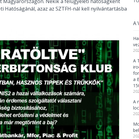
TO
et Magyarországon. Nekik a felügyeleti hatóságként
ti Hatóságánál, azaz az SZTFH-nál kell nyilvántartásba
A 
Ha
ve
202
A 
ir
fo
a 
15
202
A 
lo
202
Mo
be
202