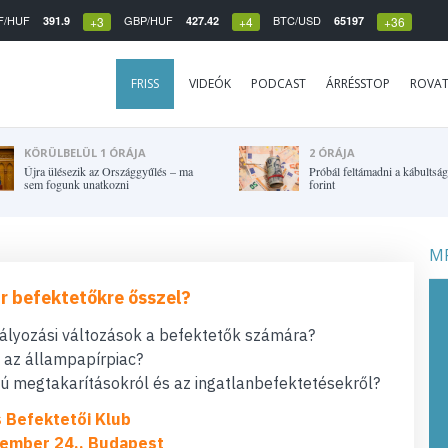
F/HUF
GBP/HUF
BTC/USD
391.9
427.42
65197
+3
+4
+36
FRISS
VIDEÓK
PODCAST
ÁRRÉSSTOP
ROVA
KÖRÜLBELÜL 1 ÓRÁJA
2 ÓRÁJA
Újra ülésezik az Országgyűlés – ma
Próbál feltámadni a kábultság
sem fogunk unatkozni
forint
MF
r befektetőkre ősszel?
bályozási változások a befektetők számára?
t az állampapírpiac?
 megtakarításokról és az ingatlanbefektetésekről?
s Befektetői Klub
ember 24., Budapest