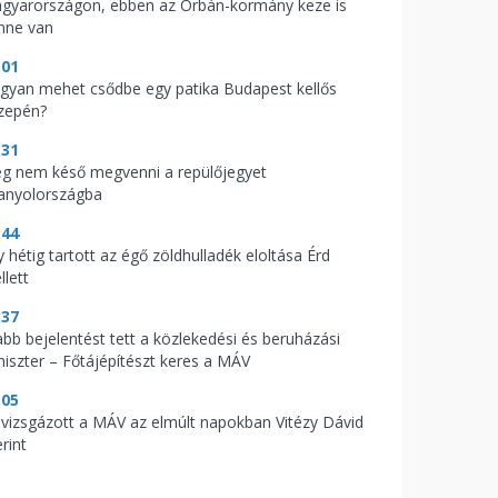
gyarországon, ebben az Orbán-kormány keze is
nne van
:01
gyan mehet csődbe egy patika Budapest kellős
zepén?
:31
g nem késő megvenni a repülőjegyet
anyolországba
:44
 hétig tartott az égő zöldhulladék eloltása Érd
llett
:37
abb bejelentést tett a közlekedési és beruházási
niszter – Főtájépítészt keres a MÁV
:05
l vizsgázott a MÁV az elmúlt napokban Vitézy Dávid
rint