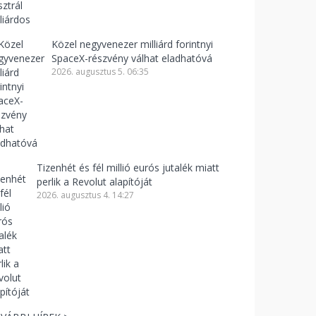
Közel negyvenezer milliárd forintnyi
SpaceX-részvény válhat eladhatóvá
2026. augusztus 5. 06:35
Tizenhét és fél millió eurós jutalék miatt
perlik a Revolut alapítóját
2026. augusztus 4. 14:27