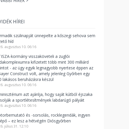
VÁBBI HÍREK >
VIDÉK HÍREI
rmadik szülinapját ünnepelte a kőszegi sehova sem
zető híd
6. augusztus 10. 06:16
TISZA-kormány visszaköveteli a zuglói
odakomplexumra kifizetett több mint 300 milliárd
rintot - az ügy egyik legnagyobb nyertese éppen az
Bayer Construct volt, amely jelenleg Győrben egy
0 lakásos beruházásra készül
6. augusztus 10. 06:16
minisztérium azt ajánlja, hogy saját kútból éjszaka
csolják a sportlétesítmények labdarúgó pályáit
6. augusztus 10. 06:16
torbemutató és -sorsolás, rocklegendák, ingyen
lépő – ez lesz a hétvégén Diósgyőrben
6. július 31. 12:10