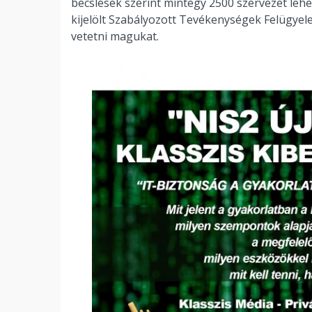
becslések szerint mintegy 2500 szervezet leh
kijelölt Szabályozott Tevékenységek Felügyele
vetetni magukat.