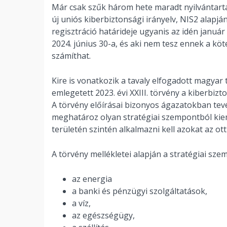
Már csak szűk három hete maradt nyilvántart
új uniós kiberbiztonsági irányelv, NIS2 alapj
regisztráció határideje ugyanis az idén januá
2024. június 30-a, és aki nem tesz ennek a köt
számíthat.
Kire is vonatkozik a tavaly elfogadott magyar
emlegetett 2023. évi XXIII. törvény a kiberbizt
A törvény előírásai bizonyos ágazatokban te
meghatároz olyan stratégiai szempontból kiem
területén szintén alkalmazni kell azokat az 
A törvény mellékletei alapján a stratégiai sz
az energia
a banki és pénzügyi szolgáltatások,
a víz,
az egészségügy,