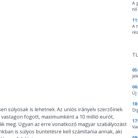
A 
nő
11
A 
ré
TU
05
Je
06
Új 
18
 súlyosak is lehetnek. Az uniós irányelv szerzőinek
Dig
n vastagon fogott, maximumként a 10 millió eurót,
17
ozták meg. Ugyan az erre vonatkozó magyar szabályozást
Va
kban is súlyos büntetésre kell számítania annak, aki
09