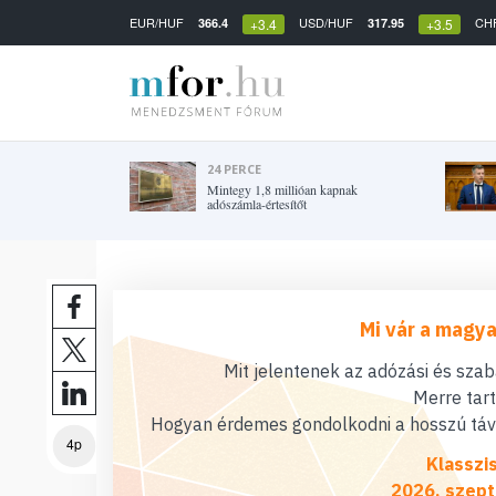
EUR/HUF
USD/HUF
CH
366.4
317.95
+3.4
+3.5
24 PERCE
Mintegy 1,8 millióan kapnak
adószámla-értesítőt
Mi vár a magya
Mit jelentenek az adózási és sza
Merre tar
Hogyan érdemes gondolkodni a hosszú távú
4p
Klasszi
2026. szept