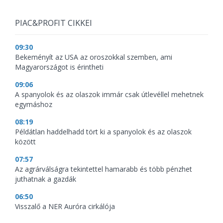
PIAC&PROFIT CIKKEI
09:30
Bekeményít az USA az oroszokkal szemben, ami
Magyarországot is érintheti
09:06
A spanyolok és az olaszok immár csak útlevéllel mehetnek
egymáshoz
08:19
Példátlan haddelhadd tört ki a spanyolok és az olaszok
között
07:57
Az agrárválságra tekintettel hamarabb és több pénzhet
juthatnak a gazdák
06:50
Visszalő a NER Auróra cirkálója