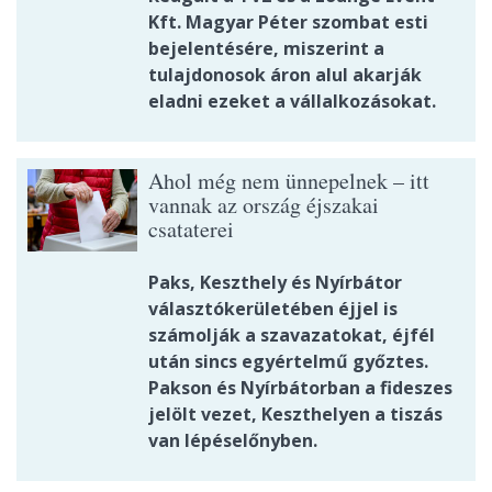
Kft. Magyar Péter szombat esti
bejelentésére, miszerint a
tulajdonosok áron alul akarják
eladni ezeket a vállalkozásokat.
Ahol még nem ünnepelnek – itt
vannak az ország éjszakai
csataterei
Paks, Keszthely és Nyírbátor
választókerületében éjjel is
számolják a szavazatokat, éjfél
után sincs egyértelmű győztes.
Pakson és Nyírbátorban a fideszes
jelölt vezet, Keszthelyen a tiszás
van lépéselőnyben.