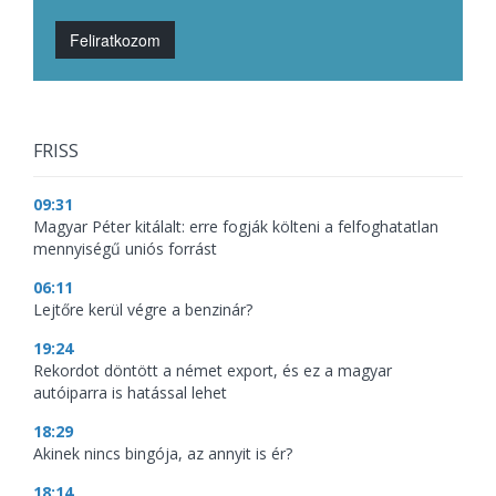
Feliratkozom
FRISS
09:31
Magyar Péter kitálalt: erre fogják költeni a felfoghatatlan
mennyiségű uniós forrást
06:11
Lejtőre kerül végre a benzinár?
19:24
Rekordot döntött a német export, és ez a magyar
autóiparra is hatással lehet
18:29
Akinek nincs bingója, az annyit is ér?
18:14