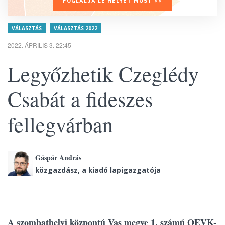
FOGLALJA LE HELYÉT MOST >>
VÁLASZTÁS
VÁLASZTÁS 2022
2022. ÁPRILIS 3. 22:45
Legyőzhetik Czeglédy
Csabát a fideszes
fellegvárban
Gáspár András
közgazdász, a kiadó lapigazgatója
A szombathelyi központú Vas megye 1. számú OEVK-