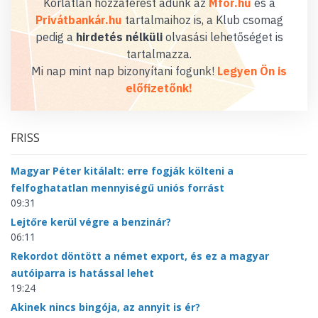
Korlátlan hozzáférést adunk az
Mfor.hu
és a
Privátbankár.hu
tartalmaihoz is, a Klub csomag
pedig a
hirdetés nélküli
olvasási lehetőséget is
tartalmazza.
Mi nap mint nap bizonyítani fogunk!
Legyen Ön is
előfizetőnk!
FRISS
Magyar Péter kitálalt: erre fogják költeni a
felfoghatatlan mennyiségű uniós forrást
09:31
Lejtőre kerül végre a benzinár?
06:11
Rekordot döntött a német export, és ez a magyar
autóiparra is hatással lehet
19:24
Akinek nincs bingója, az annyit is ér?