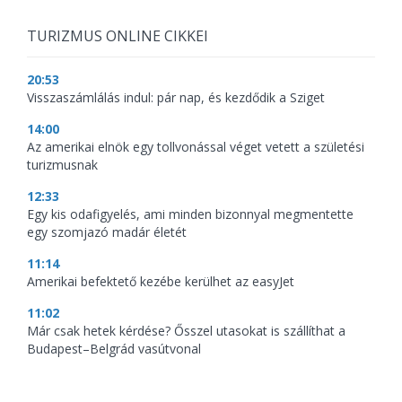
TURIZMUS ONLINE CIKKEI
20:53
Visszaszámlálás indul: pár nap, és kezdődik a Sziget
14:00
Az amerikai elnök egy tollvonással véget vetett a születési
turizmusnak
12:33
Egy kis odafigyelés, ami minden bizonnyal megmentette
egy szomjazó madár életét
11:14
Amerikai befektető kezébe kerülhet az easyJet
11:02
Már csak hetek kérdése? Ősszel utasokat is szállíthat a
Budapest–Belgrád vasútvonal