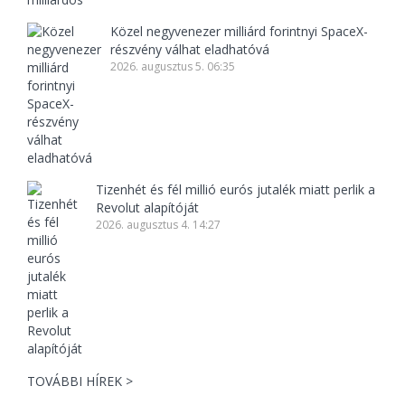
Közel negyvenezer milliárd forintnyi SpaceX-
részvény válhat eladhatóvá
2026. augusztus 5. 06:35
Tizenhét és fél millió eurós jutalék miatt perlik a
Revolut alapítóját
2026. augusztus 4. 14:27
TOVÁBBI HÍREK >