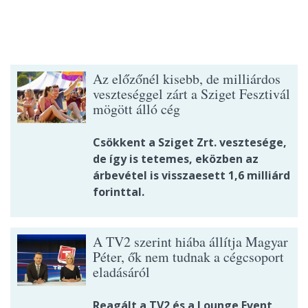
Az előzőnél kisebb, de milliárdos
veszteséggel zárt a Sziget Fesztivál
mögött álló cég
Csökkent a Sziget Zrt. vesztesége,
de így is tetemes, eközben az
árbevétel is visszaesett 1,6 milliárd
forinttal.
A TV2 szerint hiába állítja Magyar
Péter, ők nem tudnak a cégcsoport
eladásáról
Reagált a TV2 és a Lounge Event