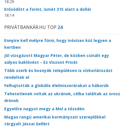
18:29
Erősödött a forint, ismét 315 alatt a dollár
18:14
PRIVÁTBANKÁR.HU TOP
24
Ennyire kell mélyre fúrni, hogy ivóvizes kút legyen a
kertben
Jól vizsgázott Magyar Péter, de közben csinált egy
súlyos baklövést – Ez Viszont Privát
Több szerb és bosnyák településen is vízkorlátozást
rendeltek el
Felhajtották a globális élelmiszerárakat a háborúk
Tehetetlenek voltak az ukránok, célba találtak az orosz
drónok
Egyelőre nagyot megy a Mol a tőzsdén
Magas rangú amerikai kormányzati szereplőkkel
tárgyalt Jászai Gellért