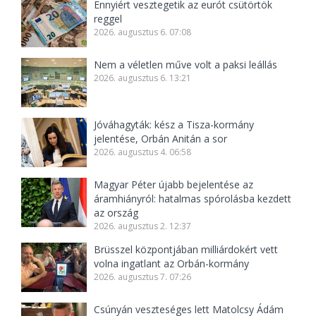
Ennyiért vesztegetik az eurót csütörtök
reggel
2026. augusztus 6. 07:08
Nem a véletlen műve volt a paksi leállás
2026. augusztus 6. 13:21
Jóváhagyták: kész a Tisza-kormány
jelentése, Orbán Anitán a sor
2026. augusztus 4. 06:58
Magyar Péter újabb bejelentése az
áramhiányról: hatalmas spórolásba kezdett
az ország
2026. augusztus 2. 12:37
Brüsszel központjában milliárdokért vett
volna ingatlant az Orbán-kormány
2026. augusztus 7. 07:26
Csúnyán veszteséges lett Matolcsy Ádám