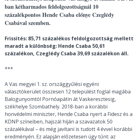
ban kétharmados feldolgozottságnál 10
százalékpontos Hende Csaba előnye Czeglédy
Csabával szemben.
Frissítés: 85,71 százalékos feldolgozottság mellett
maradt a különbség: Hende Csaba 50,61
százalékon, Czeglédy Csaba 39,69 százalékon áll.
***
A Vas megyei 1. sz. országgyűlési egyéni
választókerület összesen 12 települést foglal magába
Balogunyomtól Pornóapátin át Vaskeresztesig,
székhelye Szombathely. 2018-ban a korábbi
honvédelmi miniszter, Hende Csaba nyert a Fidesz és a
KDNP színeiben, hajszál híján a szavazatok 50
százalékával – és még javítani is tudott 4 évvel korábbi
eredményén. Ez alapján előzetesen úgy tűnt: az