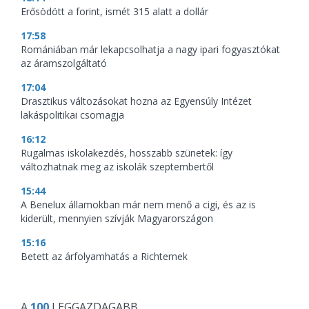
Erősödött a forint, ismét 315 alatt a dollár
17:58
Romániában már lekapcsolhatja a nagy ipari fogyasztókat
az áramszolgáltató
17:04
Drasztikus változásokat hozna az Egyensúly Intézet
lakáspolitikai csomagja
16:12
Rugalmas iskolakezdés, hosszabb szünetek: így
változhatnak meg az iskolák szeptembertől
15:44
A Benelux államokban már nem menő a cigi, és az is
kiderült, mennyien szívják Magyarországon
15:16
Betett az árfolyamhatás a Richternek
A
100
LEGGAZDAGABB