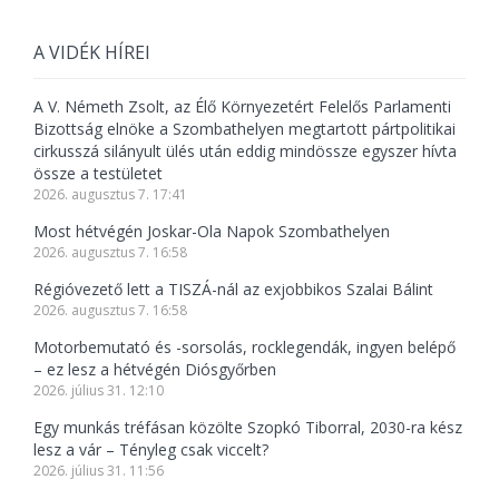
A VIDÉK HÍREI
A V. Németh Zsolt, az Élő Környezetért Felelős Parlamenti
Bizottság elnöke a Szombathelyen megtartott pártpolitikai
cirkusszá silányult ülés után eddig mindössze egyszer hívta
össze a testületet
2026. augusztus 7. 17:41
Most hétvégén Joskar-Ola Napok Szombathelyen
2026. augusztus 7. 16:58
Régióvezető lett a TISZÁ-nál az exjobbikos Szalai Bálint
2026. augusztus 7. 16:58
Motorbemutató és -sorsolás, rocklegendák, ingyen belépő
– ez lesz a hétvégén Diósgyőrben
2026. július 31. 12:10
Egy munkás tréfásan közölte Szopkó Tiborral, 2030-ra kész
lesz a vár – Tényleg csak viccelt?
2026. július 31. 11:56