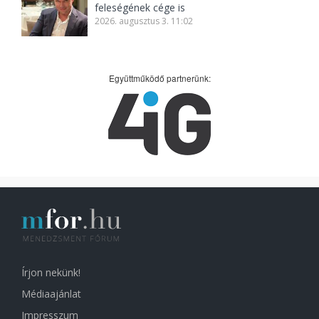
feleségének cége is
2026. augusztus 3. 11:02
Együttműködő partnerünk:
Írjon nekünk!
Médiaajánlat
Impresszum