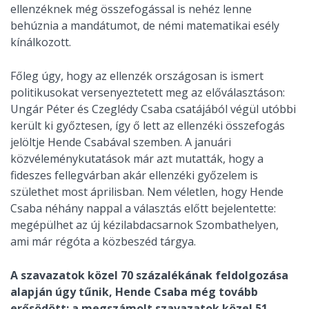
ellenzéknek még összefogással is nehéz lenne
behúznia a mandátumot, de némi matematikai esély
kínálkozott.
Főleg úgy, hogy az ellenzék országosan is ismert
politikusokat versenyeztetett meg az előválasztáson:
Ungár Péter és Czeglédy Csaba csatájából végül utóbbi
került ki győztesen, így ő lett az ellenzéki összefogás
jelöltje Hende Csabával szemben. A januári
közvéleménykutatások már azt mutatták, hogy a
fideszes fellegvárban akár ellenzéki győzelem is
születhet most áprilisban. Nem véletlen, hogy Hende
Csaba néhány nappal a választás előtt bejelentette:
megépülhet az új kézilabdacsarnok Szombathelyen,
ami már régóta a közbeszéd tárgya.
A szavazatok közel 70 százalékának feldolgozása
alapján úgy tűnik, Hende Csaba még tovább
erősödött: a megszámolt szavazatok közel 51