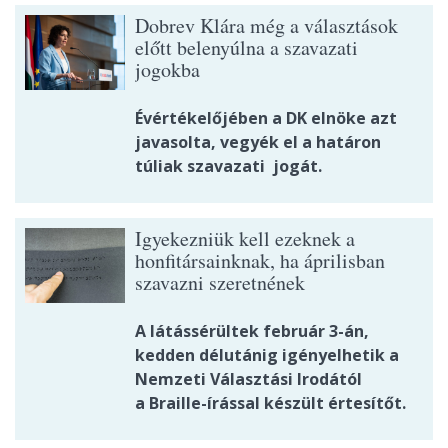
Dobrev Klára még a választások
előtt belenyúlna a szavazati
jogokba
Évértékelőjében a DK elnöke azt
javasolta, vegyék el a határon
túliak szavazati jogát.
Igyekezniük kell ezeknek a
honfitársainknak, ha áprilisban
szavazni szeretnének
A látássérültek február 3-án,
kedden délutánig igényelhetik a
Nemzeti Választási Irodától
a Braille-írással készült értesítőt.