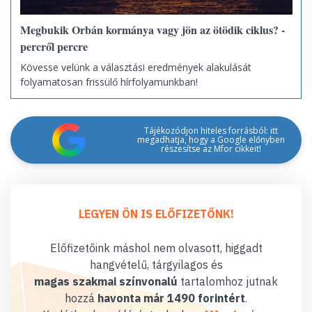
Megbukik Orbán kormánya vagy jön az ötödik ciklus? -
percről percre
Kövesse velünk a választási eredmények alakulását
folyamatosan frissülő hírfolyamunkban!
Tájékozódjon hiteles forrásból: itt
megadhatja, hogy a Google előnyben
részesítse az Mfor cikkeit!
LEGYEN ÖN IS ELŐFIZETŐNK!
Előfizetőink máshol nem olvasott, higgadt
hangvételű, tárgyilagos és
magas szakmai színvonalú
tartalomhoz jutnak
hozzá
havonta már 1490 forintért
.