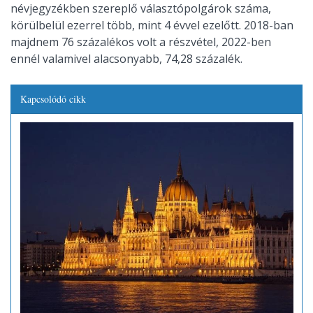
névjegyzékben szereplő választópolgárok száma,
körülbelül ezerrel több, mint 4 évvel ezelőtt. 2018-ban
majdnem 76 százalékos volt a részvétel, 2022-ben
ennél valamivel alacsonyabb, 74,28 százalék.
Kapcsolódó cikk