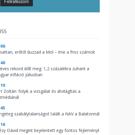
Feliratkozom
ISS
:06
csattan, erőtől duzzad a Mol – íme a friss számok
:40
zéves rekord dőlt meg: 1,2 százalékra zuhant a
gyar infláció júliusban
:10
r Zoltán: folyik a vizsgálat és átvilágítás a
zmédiánál
:45
ngeteg szabálytalanságot talált a NAV a Balatonnál
:16
tézy Dávid megint bejelentett egy fontos fejleményt