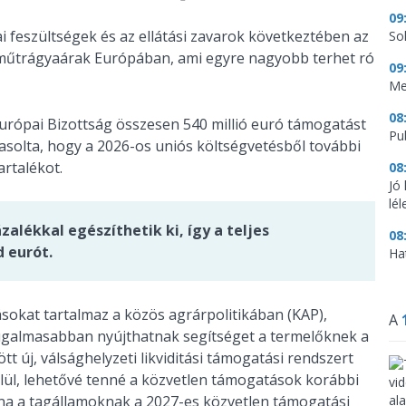
09
ai feszültségek és az ellátási zavarok következtében az
So
műtrágyaárak Európában, ami egyre nagyobb terhet ró
09
Me
08
Európai Bizottság összesen 540 millió euró támogatást
Pu
vasolta, hogy a 2026-os uniós költségvetésből további
artalékot.
08
Jó
lé
zalékkal egészíthetik ki, így a teljes
08
d eurót.
Ha
okat tartalmaz a közös agrárpolitikában (KAP),
A
ugalmasabban nyújthatnak segítséget a termelőknek a
t új, válsághelyzeti likviditási támogatási rendszert
lül, lehetővé tenné a közvetlen támogatások korábbi
dna a tagállamoknak a 2027-es közvetlen támogatási