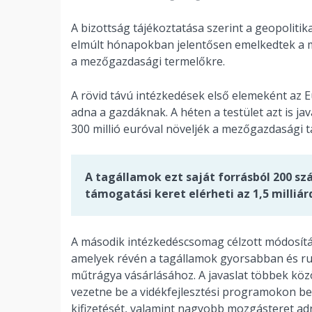
A bizottság tájékoztatása szerint a geopolitik
elmúlt hónapokban jelentősen emelkedtek a 
a mezőgazdasági termelőkre.
A rövid távú intézkedések első elemeként az 
adna a gazdáknak. A héten a testület azt is ja
300 millió euróval növeljék a mezőgazdasági t
A tagállamok ezt saját forrásból 200 szá
támogatási keret elérheti az 1,5 milliár
A második intézkedéscsomag célzott módosítás
amelyek révén a tagállamok gyorsabban és r
műtrágya vásárlásához. A javaslat többek közöt
vezetne be a vidékfejlesztési programokon be
kifizetését, valamint nagyobb mozgásteret a