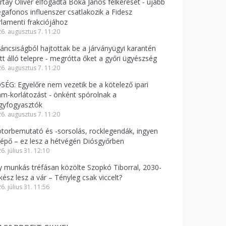
rtay Olivér elfogadta Bóka János felkérését - újabb
gafonos influenszer csatlakozik a Fidesz
rlamenti frakciójához
6. augusztus 7. 11:20
váncsiságból hajtottak be a járványügyi karantén
att álló telepre - megrótta őket a győri ügyészség
6. augusztus 7. 11:20
SÉG: Egyelőre nem vezetik be a kötelező ipari
am-korlátozást - önként spórolnak a
gyfogyasztók
6. augusztus 7. 11:20
torbemutató és -sorsolás, rocklegendák, ingyen
lépő – ez lesz a hétvégén Diósgyőrben
6. július 31. 12:10
y munkás tréfásan közölte Szopkó Tiborral, 2030-
kész lesz a vár – Tényleg csak viccelt?
6. július 31. 11:56