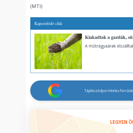
(MTI)
Kapcsolódó cikk
Kiakadtak a gazdák, sü
A műtrágyaárak elszállta
Tájékozódjon hiteles forrásbó
LEGYEN Ö