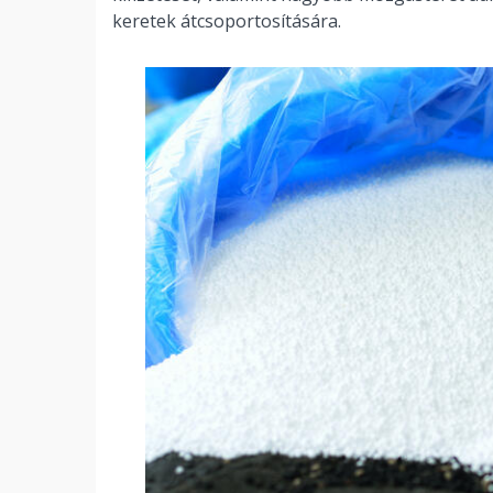
keretek átcsoportosítására.