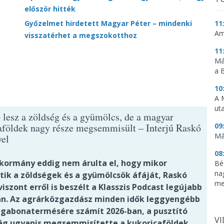
először hitték
11
Győzelmet hirdetett Magyar Péter – mindenki
Am
visszatérhet a megszokotthoz
11
Má
a 
10
A 
ut
 lesz a zöldség és a gyümölcs, de a magyar
09
aföldek nagy része megsemmisült – Interjú Raskó
Má
el
08
-kormány eddig nem árulta el, hogy mikor
Bé
na
tik a zöldségek és a gyümölcsök áfáját, Raskó
me
iszont erről is beszélt a Klasszis Podcast legújabb
n. Az agrárközgazdász minden idők leggyengébb
gabonatermésére számít 2026-ban, a pusztító
V
ág ugyanis megsemmisítette a kukoricaföldek