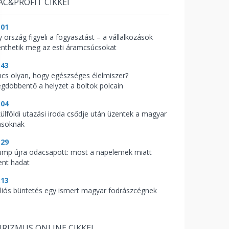
AC&PROFIT CIKKEI
:01
y ország figyeli a fogyasztást – a vállalkozások
nthetik meg az esti áramcsúcsokat
:43
ncs olyan, hogy egészséges élelmiszer?
gdöbbentő a helyzet a boltok polcain
:04
külföldi utazási iroda csődje után üzentek a magyar
asoknak
:29
ump újra odacsapott: most a napelemek miatt
ent hadat
:13
lliós büntetés egy ismert magyar fodrászcégnek
RIZMUS ONLINE CIKKEI