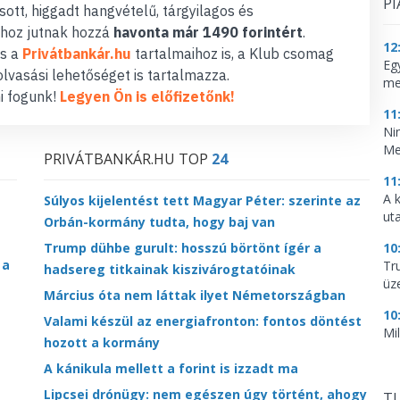
PI
ott, higgadt hangvételű, tárgyilagos és
hoz jutnak hozzá
havonta már 1490 forintért
.
12
s a
Privátbankár.hu
tartalmaihoz is, a Klub csomag
Eg
lvasási lehetőséget is tartalmazza.
me
i fogunk!
Legyen Ön is előfizetőnk!
11
Ni
Me
PRIVÁTBANKÁR.HU TOP
24
11
A 
Súlyos kijelentést tett Magyar Péter: szerinte az
ut
Orbán-kormány tudta, hogy baj van
10
Trump dühbe gurult: hosszú börtönt ígér a
 a
Tr
hadsereg titkainak kiszivárogtatóinak
üz
Március óta nem láttak ilyet Németországban
10
Valami készül az energiafronton: fontos döntést
Mi
hozott a kormány
A kánikula mellett a forint is izzadt ma
Lipcsei drónügy: nem egészen úgy történt, ahogy
TU