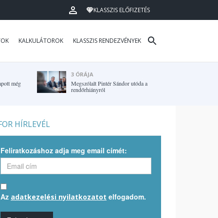
KLASSZIS ELŐFIZETÉS
TOK
KALKULÁTOROK
KLASSZIS RENDEZVÉNYEK
3 ÓRÁJA
apott még
Megszólalt Pintér Sándor utóda a
rendőrhiányról
OR HÍRLEVÉL
Feliratkozáshoz adja meg email címét:
Az
elfogadom.
adatkezelési nyilatkozatot