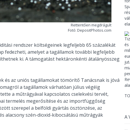
Rettentően megdrágult
Fotó: DepositPhotos.com
kviditási rendszer költségeinek legfeljebb 65 százalékát
p fedezheti, amelyet a tagállamok további legfeljebb
íthetnek ki. A támogatást hektáronkénti átalányösszeg
ek és az uniós tagállamokat tömörítő Tanácsnak is jóvá
csomagról a tagállamok várhatóan július végéig
tette a műtrágyával kapcsolatos cselekvési tervét,
TO
pai termelés megerősítése és az importfüggőség
ött szerepel a belföldi gyártás ösztönzése, az
ú és alacsony szén-dioxid-kibocsátású műtrágyák
A 