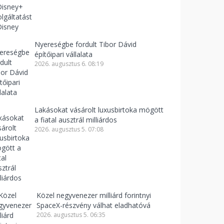
Nyereségbe fordult Tibor Dávid
építőipari vállalata
2026. augusztus 6. 08:19
Lakásokat vásárolt luxusbirtoka mögött
a fiatal ausztrál milliárdos
2026. augusztus 5. 07:08
Közel negyvenezer milliárd forintnyi
SpaceX-részvény válhat eladhatóvá
2026. augusztus 5. 06:35