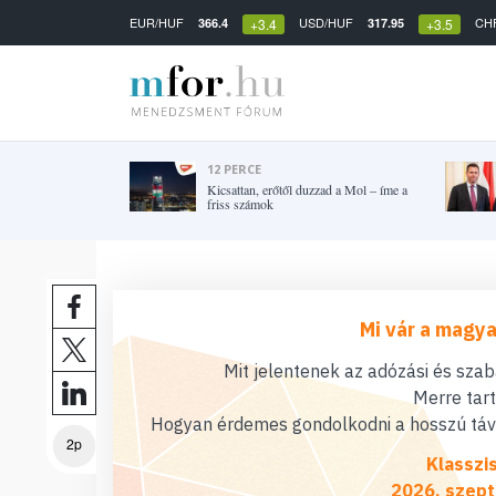
EUR/HUF
USD/HUF
CH
366.4
317.95
+3.4
+3.5
12 PERCE
Kicsattan, erőtől duzzad a Mol – íme a
friss számok
Mi vár a magya
Mit jelentenek az adózási és sza
Merre tar
Hogyan érdemes gondolkodni a hosszú távú
2p
Klasszi
2026. szept