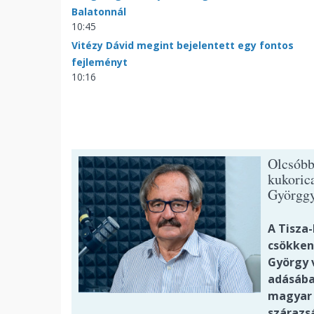
Balatonnál
10:45
Vitézy Dávid megint bejelentett egy fontos
fejleményt
10:16
Olcsóbb
kukoric
Györggy
A Tisza
csökken
György v
adásába
magyar 
szárazs