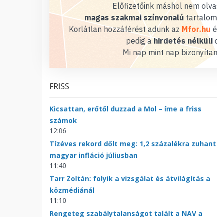
Előfizetőink máshol nem olvas
magas szakmai színvonalú
tartalom
Korlátlan hozzáférést adunk az
Mfor.hu
é
pedig a
hirdetés nélküli
o
Mi nap mint nap bizonyítan
FRISS
Kicsattan, erőtől duzzad a Mol – íme a friss
számok
12:06
Tízéves rekord dőlt meg: 1,2 százalékra zuhant
magyar infláció júliusban
11:40
Tarr Zoltán: folyik a vizsgálat és átvilágítás a
közmédiánál
11:10
Rengeteg szabálytalanságot talált a NAV a