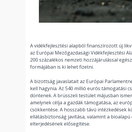
A vidékfejlesztési alapból finanszírozott új li
az Európai Mezőgazdasági Vidékfejlesztési Ala
200 százalékos nemzeti hozzájárulással egész
formájában is ki lehet fizetni.
A bizottság javaslatait az Európai Parlamentn
kell hagynia. Az 540 millió eurós támogatási 
döntenek. A brüsszeli testület májusban ismer
amelynek célja a gazdák támogatása, az euró
csökkentése. A hosszabb távú intézkedések köz
ellátásbiztonság javítása, valamint a bioalap
elterjedésének elősegítése.