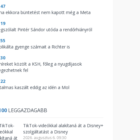
:47
ha ekkora büntetést nem kapott még a Meta
:19
gszólalt Pintér Sándor utóda a rendőrhiányról
:55
blikálta gyenge számait a Richter is
:30
 híreket közölt a KSH, főleg a nyugdíjasok
legezhetnek fel
:22
talmas kaszált eddig az idén a Mol
100
LEGGAZDAGABB
TikTok-videókkal alakítaná át a Disney+
szolgáltatást a Disney
2026. augusztus 6. 09:30