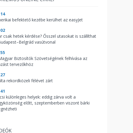
:14
erikai befektető kezébe kerülhet az easyJet
:02
r csak hetek kérdése? Ősszel utasokat is szállíthat
Budapest–Belgrád vasútvonal
:55
Magyar Biztosítók Szövetségének felhívása az
azást tervezőkhöz
:27
lta rekordközeli félévet zárt
:41
csi különleges helyek: eddig zárva volt a
gyközönség előtt, szeptemberben viszont bárki
gnézheti
IDEÓK