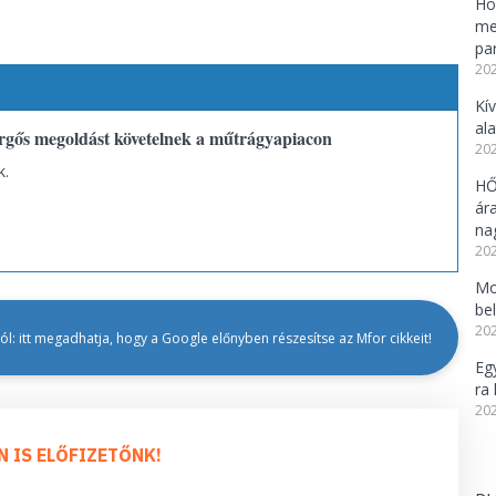
Ho
me
pa
202
Kí
al
rgős megoldást követelnek a műtrágyapiacon
202
k.
HŐ
ár
na
202
Mo
be
202
l: itt megadhatja, hogy a Google előnyben részesítse az Mfor cikkeit!
Eg
ra 
202
N IS ELŐFIZETŐNK!