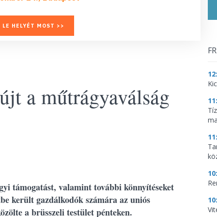
 LE HELYÉT MOST >>
FR
12
Ki
újt a műtrágyaválság
11
Tí
ma
11
Tar
kö
10
Re
gyi támogatást, valamint további könnyítéseket
tbe került gazdálkodók számára az uniós
10
Vi
zölte a brüsszeli testület pénteken.