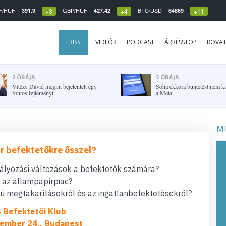
F/HUF
GBP/HUF
BTC/USD
391.9
427.42
64869
+3
+4
+11
FRISS
VIDEÓK
PODCAST
ÁRRÉSSTOP
ROVA
2 ÓRÁJA
3 ÓRÁJA
Vitézy Dávid megint bejelentett egy
Soha ekkora büntetést nem k
fontos fejleményt
a Meta
MF
r befektetőkre ősszel?
bályozási változások a befektetők számára?
t az állampapírpiac?
 megtakarításokról és az ingatlanbefektetésekről?
s Befektetői Klub
ember 24., Budapest