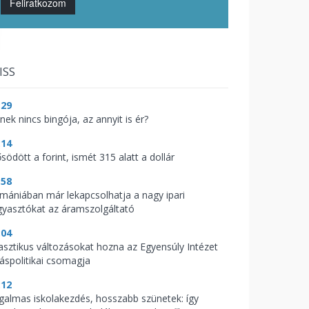
Feliratkozom
ISS
:29
nek nincs bingója, az annyit is ér?
:14
södött a forint, ismét 315 alatt a dollár
:58
mániában már lekapcsolhatja a nagy ipari
gyasztókat az áramszolgáltató
:04
asztikus változásokat hozna az Egyensúly Intézet
káspolitikai csomagja
:12
galmas iskolakezdés, hosszabb szünetek: így