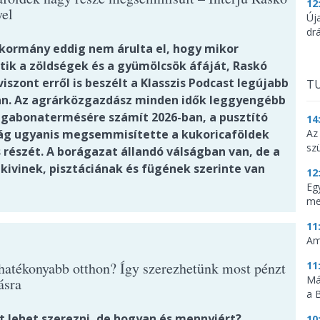
12
el
Új
dr
-kormány eddig nem árulta el, hogy mikor
tik a zöldségek és a gyümölcsök áfáját, Raskó
iszont erről is beszélt a Klasszis Podcast legújabb
TU
n. Az agrárközgazdász minden idők leggyengébb
gabonatermésére számít 2026-ban, a pusztító
14
ág ugyanis megsemmisítette a kukoricaföldek
Az
sz
 részét. A borágazat állandó válságban van, de a
kivinek, pisztáciának és fügének szerinte van
12
Eg
me
11
Am
hatékonyabb otthon? Így szerezhetünk most pénzt
11
Má
tásra
a 
t lehet szerezni, de hogyan és mennyiért?
10