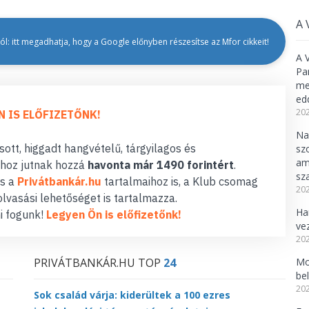
A 
l: itt megadhatja, hogy a Google előnyben részesítse az Mfor cikkeit!
A 
Pa
meg
ed
202
N IS ELŐFIZETŐNK!
Na
ott, higgadt hangvételű, tárgyilagos és
sz
am
hoz jutnak hozzá
havonta már 1490 forintért
.
sz
s a
Privátbankár.hu
tartalmaihoz is, a Klub csomag
202
lvasási lehetőséget is tartalmazza.
Ha
i fogunk!
Legyen Ön is előfizetőnk!
ve
202
PRIVÁTBANKÁR.HU TOP
24
Mo
be
202
Sok család várja: kiderültek a 100 ezres