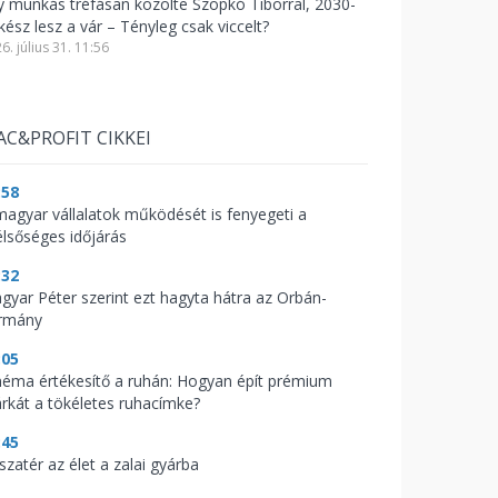
y munkás tréfásan közölte Szopkó Tiborral, 2030-
kész lesz a vár – Tényleg csak viccelt?
6. július 31. 11:56
AC&PROFIT CIKKEI
:58
magyar vállalatok működését is fenyegeti a
élsőséges időjárás
:32
gyar Péter szerint ezt hagyta hátra az Orbán-
rmány
:05
néma értékesítő a ruhán: Hogyan épít prémium
rkát a tökéletes ruhacímke?
:45
szatér az élet a zalai gyárba