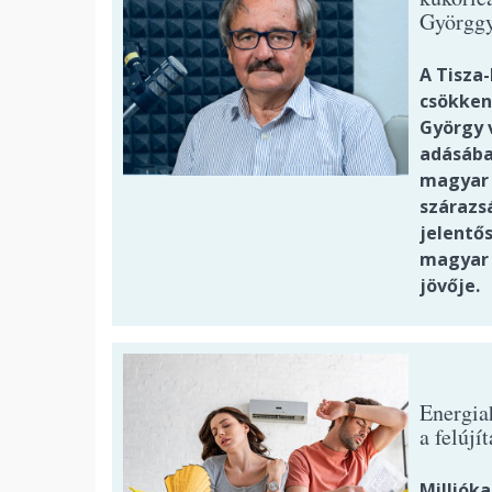
Györggy
A Tisza
csökken
György v
adásába
magyar 
szárazs
jelentős
magyar 
jövője.
Energia
a felújí
Millióka