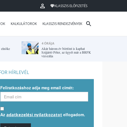
KLASSZIS ELŐFIZETÉS
TOK
KALKULÁTOROK
KLASSZIS RENDEZVÉNYEK
4 ÓRÁJA
G elnöke
Akár három év börtönt is kaphat
Szijjártó Péter, az ügyét már a BRFK
vizsgálja
OR HÍRLEVÉL
Feliratkozáshoz adja meg email címét:
Az
elfogadom.
adatkezelési nyilatkozatot