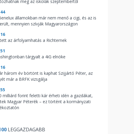
ltozhatnak meg az iskolák szeptembertől
:44
Benelux államokban már nem menő a cigi, és az is
derült, mennyien szívják Magyarországon
:16
tett az árfolyamhatás a Richternek
:51
shingtonban tárgyalt a 4iG elnöke
:16
ár három év börtönt is kaphat Szijjártó Péter, az
yét már a BRFK vizsgálja
:55
 milliárd forint feletti kár érheti idén a gazdákat,
ptek Magyar Péterék – ez történt a kormányzati
jékoztatón
100
LEGGAZDAGABB