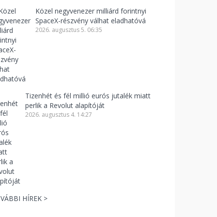
Közel negyvenezer milliárd forintnyi
SpaceX-részvény válhat eladhatóvá
2026. augusztus 5. 06:35
Tizenhét és fél millió eurós jutalék miatt
perlik a Revolut alapítóját
2026. augusztus 4. 14:27
VÁBBI HÍREK >