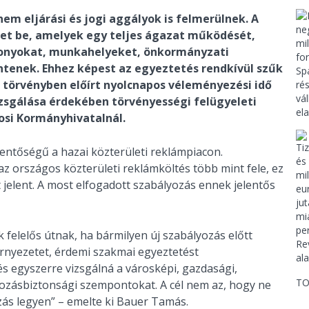
em eljárási és jogi aggályok is felmerülnek. A
zet be, amelyek egy teljes ágazat működését,
zonyokat, munkahelyeket, önkormányzati
ntenek. Ehhez képest az egyeztetés rendkívül szűk
a törvényben előírt nyolcnapos véleményezési idő
zsgálása érdekében törvényességi felügyeleti
osi Kormányhivatalnál.
entőségű a hazai közterületi reklámpiacon.
az országos közterületi reklámköltés több mint fele, ez
t jelent. A most elfogadott szabályozás ennek jelentős
elelős útnak, ha bármilyen új szabályozás előtt
rnyezetet, érdemi szakmai egyeztetést
 egyszerre vizsgálná a városképi, gazdasági,
TO
lkozásbiztonsági szempontokat. A cél nem az, hogy ne
ozás legyen” – emelte ki Bauer Tamás.