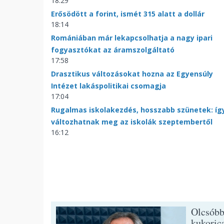
18:29
Erősödött a forint, ismét 315 alatt a dollár
18:14
Romániában már lekapcsolhatja a nagy ipari
fogyasztókat az áramszolgáltató
17:58
Drasztikus változásokat hozna az Egyensúly
Intézet lakáspolitikai csomagja
17:04
Rugalmas iskolakezdés, hosszabb szünetek: íg
változhatnak meg az iskolák szeptembertől
16:12
Olcsóbb
kukoric