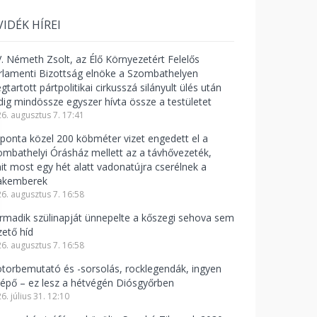
VIDÉK HÍREI
V. Németh Zsolt, az Élő Környezetért Felelős
rlamenti Bizottság elnöke a Szombathelyen
tartott pártpolitikai cirkusszá silányult ülés után
dig mindössze egyszer hívta össze a testületet
6. augusztus 7. 17:41
ponta közel 200 köbméter vizet engedett el a
ombathelyi Órásház mellett az a távhővezeték,
it most egy hét alatt vadonatújra cserélnek a
akemberek
6. augusztus 7. 16:58
rmadik szülinapját ünnepelte a kőszegi sehova sem
zető híd
6. augusztus 7. 16:58
torbemutató és -sorsolás, rocklegendák, ingyen
lépő – ez lesz a hétvégén Diósgyőrben
6. július 31. 12:10