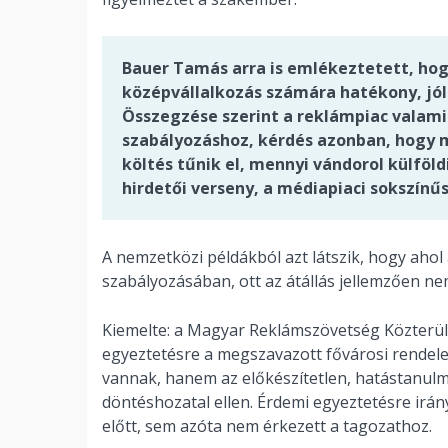
Bauer Tamás arra is emlékeztetett, hog
középvállalkozás számára hatékony, jól t
Összegzése szerint a reklámpiac valam
szabályozáshoz, kérdés azonban, hogy m
költés tűnik el, mennyi vándorol külföl
hirdetői verseny, a médiapiaci sokszínű
A nemzetközi példákból azt látszik, hogy ahol
szabályozásában, ott az átállás jellemzően 
Kiemelte: a Magyar Reklámszövetség Közterül
egyeztetésre a megszavazott fővárosi rendele
vannak, hanem az előkészítetlen, hatástanulm
döntéshozatal ellen. Érdemi egyeztetésre ir
előtt, sem azóta nem érkezett a tagozathoz.