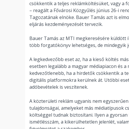
csökkentik a teljes reklámköltésüket, vagy a 
– reagált a Fővárosi Közgyűlés június 26-i r
Tagozatának elnöke. Bauer Tamás azt is elmo
eljárás kezdeményezését tervezik.
Bauer Tamás az MTI megkeresésére küldött ír
több forgatókönyv lehetséges, de mindegyik j
A legkedvezőbb eset az, ha a kieső költés má
esetben legalább a magyar médiapiacon és a
kedvezőtlenebb, ha a hirdetők csökkentik a t
digitális platformokra kerülnek át. Utóbbi es
adóbevételek is veszítenek.
A közterületi reklám ugyanis nem egyszerűen 
tulajdonságai, amelyeket más médiatípusok c
költséggel tudnak biztosítani. Ilyen a gyorsan 
ismétlésszám, a kikerülhetetlen jelenlét, val
figyelmeztet a szakember.