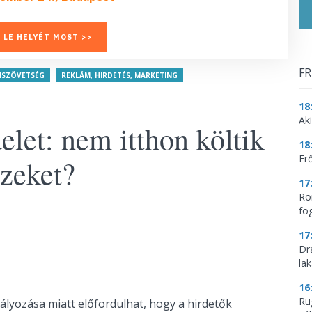
 LE HELYÉT MOST >>
FR
MSZÖVETSÉG
REKLÁM, HIRDETÉS, MARKETING
18
Aki
let: nem itthon költik
18
Erő
zeket?
17
Ro
fo
17
Dr
la
.
16
Ru
ályozása miatt előfordulhat, hogy a hirdetők