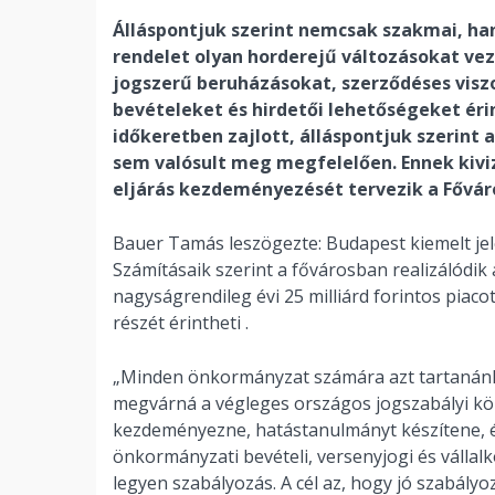
Álláspontjuk szerint nemcsak szakmai, han
rendelet olyan horderejű változásokat ve
jogszerű beruházásokat, szerződéses vis
bevételeket és hirdetői lehetőségeket éri
időkeretben zajlott, álláspontjuk szerint 
sem valósult meg megfelelően. Ennek kivi
eljárás kezdeményezését tervezik a Fővár
Bauer Tamás leszögezte: Budapest kiemelt jel
Számításaik szerint a fővárosban realizálódik 
nagyságrendileg évi 25 milliárd forintos piaco
részét érintheti .
„Minden önkormányzat számára azt tartanánk f
megvárná a végleges országos jogszabályi kö
kezdeményezne, hatástanulmányt készítene, és
önkormányzati bevételi, versenyjogi és válla
legyen szabályozás. A cél az, hogy jó szabály