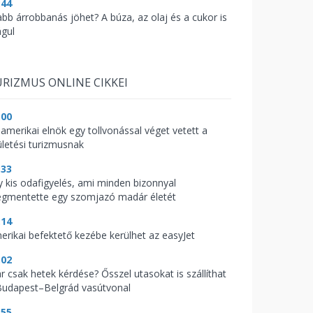
:44
abb árrobbanás jöhet? A búza, az olaj és a cukor is
águl
RIZMUS ONLINE CIKKEI
:00
 amerikai elnök egy tollvonással véget vetett a
ületési turizmusnak
:33
y kis odafigyelés, ami minden bizonnyal
gmentette egy szomjazó madár életét
:14
erikai befektető kezébe kerülhet az easyJet
:02
r csak hetek kérdése? Ősszel utasokat is szállíthat
Budapest–Belgrád vasútvonal
:55