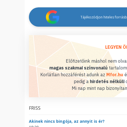
Tájékozódjon hiteles forrásbó
LEGYEN Ö
Előfizetőink máshol nem olvas
magas szakmai színvonalú
tartalom
Korlátlan hozzáférést adunk az
Mfor.hu
é
pedig a
hirdetés nélküli
o
Mi nap mint nap bizonyítan
FRISS
Akinek nincs bingója, az annyit is ér?