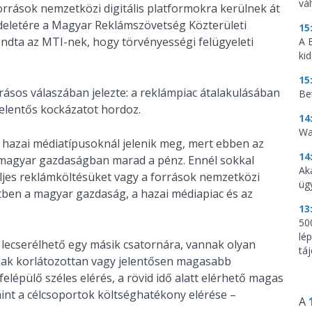
vá
források nemzetközi digitális platformokra kerülnek át
endeletére a Magyar Reklámszövetség Közterületi
15
ndta az MTI-nek, hogy törvényességi felügyeleti
A 
ki
15
ásos válaszában jelezte: a reklámpiac átalakulásában
Be
elentős kockázatot hordoz.
14
Wa
s hazai médiatípusoknál jelenik meg, mert ebben az
14
 magyar gazdaságban marad a pénz. Ennél sokkal
Ak
eljes reklámköltésüket vagy a források nemzetközi
üg
etben a magyar gazdaság, a hazai médiapiac és az
13
500
lé
lecserélhető egy másik csatornára, vannak olyan
tá
sak korlátozottan vagy jelentősen magasabb
felépülő széles elérés, a rövid idő alatt elérhető magas
amint a célcsoportok költséghatékony elérése –
A