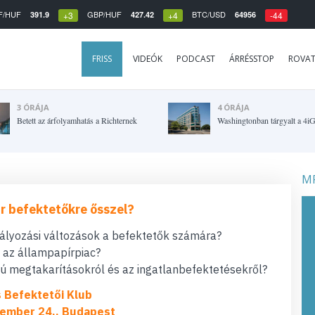
F/HUF
GBP/HUF
BTC/USD
391.9
427.42
64956
+3
+4
-44
FRISS
VIDEÓK
PODCAST
ÁRRÉSSTOP
ROVA
3 ÓRÁJA
4 ÓRÁJA
Betett az árfolyamhatás a Richternek
Washingtonban tárgyalt a 4i
MF
r befektetőkre ősszel?
bályozási változások a befektetők számára?
t az állampapírpiac?
 megtakarításokról és az ingatlanbefektetésekről?
s Befektetői Klub
ember 24., Budapest