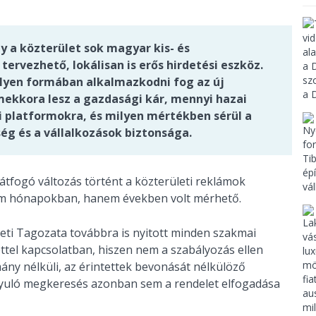
y a közterület sok magyar kis- és
ervezhető, lokálisan is erős hirdetési eszköz.
ilyen formában alkalmazkodni fog az új
ekkora lesz a gazdasági kár, mennyi hazai
di platformokra, és milyen mértékben sérül a
ség és a vállalkozások biztonsága.
 átfogó változás történt a közterületi reklámok
nem hónapokban, hanem években volt mérhető.
eti Tagozata továbbra is nyitott minden szakmai
ttel kapcsolatban, hiszen nem a szabályozás ellen
ány nélküli, az érintettek bevonását nélkülöző
ányuló megkeresés azonban sem a rendelet elfogadása