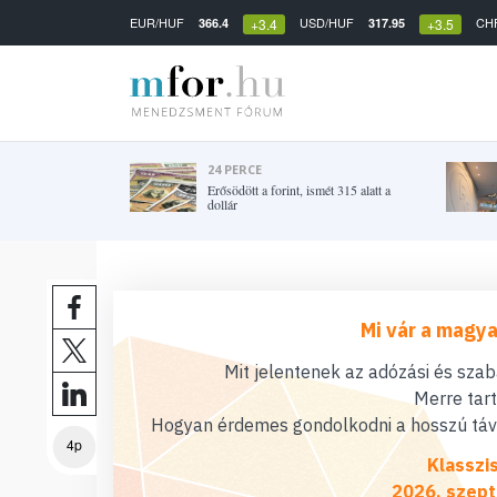
EUR/HUF
USD/HUF
CH
366.4
317.95
+3.4
+3.5
24 PERCE
Erősödött a forint, ismét 315 alatt a
dollár
Mi vár a magya
Mit jelentenek az adózási és sza
Merre tar
Hogyan érdemes gondolkodni a hosszú távú
4p
Klasszi
2026. szept